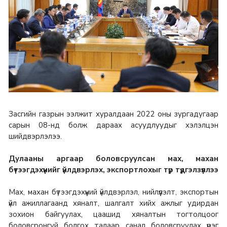
Засгийн газрын ээлжит хуралдаан 2022 оны зургадугаар
сарын 08-нд болж дараах асуудлуудыг хэлэлцэн
шийдвэрлэлээ.
Дулааны аргаар боловсруулсан мах, махан
бүтээгдэхүүнийг үйлдвэрлэх, экспортлохыг түр түдгэлзүүллээ
Мах, махан бүтээгдэхүүний үйлдвэрлэл, нийлүүлэлт, экспортын
үйл ажиллагаанд хяналт, шалгалт хийх ажлыг удирдан
зохион байгуулах, цаашид хяналтын тогтолцоог
боловсронгуй болгох талаар санал боловсруулах үүрэг