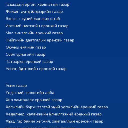
Гадаадын иргэн, харьяатын газар
Жижиг, дунд үйлдвэрийн газар
Зэвсэгт хүчний жанжин штаб
Иргэний нисэхийн ерөнхий газар
Мал эмнэлгийн ерөнхий газар
Нийгмийн даатгалын ерөнхий газар
Оюуны өмчийн газар
Соёл урлагийн газар
Татварын ерөнхий газар
Улсын бүртгэлийн ерөнхий газар
Усны газар
Үндэсний геологийн алба
Хил хамгаалах ерөнхий газар
Хөгжлийн бэрхшээлтэй хүний хөгжлийн ерөнхий газар
Хөдөлмөр, халамжийн үйлчилгээний ерөнхий газар
Хүүхэд, гэр бүлийн хөгжил, хамгааллын ерөнхий газар