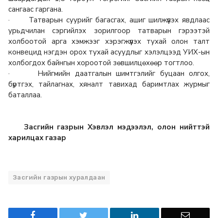
сангаас гаргана.
· Татварын суурийг багасгах, ашиг шилжүүлэх явдлаас
урьдчилан сэргийлэх зорилгоор татварын гэрээтэй
холбоотой арга хэмжээг хэрэгжүүлэх тухай олон талт
конвецид нэгдэн орох тухай асуудлыг хэлэлцээд УИХ-ын
холбогдох байнгын хороотой зөвшилцөхөөр тогтлоо.
· Нийгмийн даатгалын шимтгэлийг буцаан олгох,
бүртгэх, тайлагнах, хяналт тавихад баримтлах журмыг
баталлаа.
Засгийн газрын Хэвлэл мэдээлэл, олон нийттэй
харилцах газар
Засгийн газрын хуралдаан