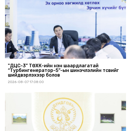
"ДЦС-3” ТӨХК-ийн нэн шаардлагатай
“Турбингенератор-5”-ын шинэчлэлийн төсвийг
шийдвэрлэхээр болов
2026-08-07 17:08:00