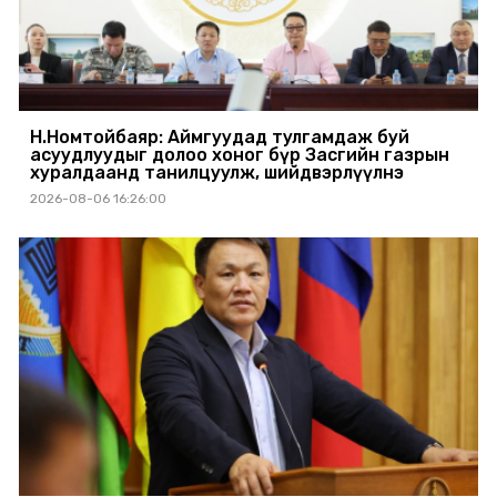
Н.Номтойбаяр: Аймгуудад тулгамдаж буй
асуудлуудыг долоо хоног бүр Засгийн газрын
хуралдаанд танилцуулж, шийдвэрлүүлнэ
2026-08-06 16:26:00