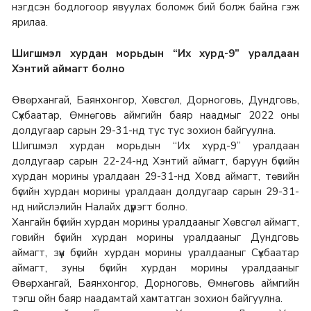
нэгдсэн бодлогоор явуулах боломж бий болж байна гэж
ярилаа.
Шигшмэл хурдан морьдын “Их хурд-9” уралдаан
Хэнтий аймагт болно
Өвөрхангай, Баянхонгор, Хөвсгөл, Дорноговь, Дундговь,
Сүхбаатар, Өмнөговь аймгийн баяр наадмыг 2022 оны
долдугаар сарын 29-31-нд тус тус зохион байгуулна.
Шигшмэл хурдан морьдын “Их хурд-9” уралдаан
долдугаар сарын 22-24-нд Хэнтий аймагт, баруун бүсийн
хурдан морины уралдаан 29-31-нд Ховд аймагт, төвийн
бүсийн хурдан морины уралдаан долдугаар сарын 29-31-
нд нийслэлийн Налайх дүүрэгт болно.
Хангайн бүсийн хурдан морины уралдааныг Хөвсгөл аймагт,
говийн бүсийн хурдан морины уралдааныг Дундговь
аймагт, зүүн бүсийн хурдан морины уралдааныг Сүхбаатар
аймагт, зуны бүсийн хурдан морины уралдааныг
Өвөрхангай, Баянхонгор, Дорноговь, Өмнөговь аймгийн
тэгш ойн баяр наадамтай хамтатган зохион байгуулна.