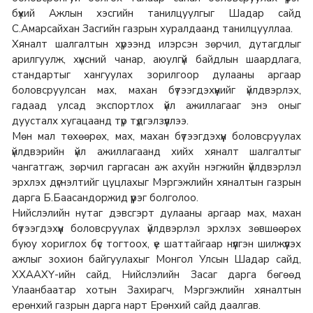
бүхий Ажлын хэсгийн танилцуулгыг Шадар сайд
С.Амарсайхан Засгийн газрын хуралдаанд танилцууллаа.
Хяналт шалгалтын хүрээнд илэрсэн зөрчил, дутагдлыг
арилгуулж, хүнсний чанар, аюулгүй байдлын шаардлага,
стандартыг хангуулах зорилгоор дулааны аргаар
боловсруулсан мах, махан бүтээгдэхүүнийг үйлдвэрлэх,
гадаад улсад экспортлох үйл ажиллагааг энэ оныг
дуусталх хугацаанд түр түдгэлзүүллээ.
Мөн мал төхөөрөх, мах, махан бүтээгдэхүүн боловсруулах
үйлдвэрийн үйл ажиллагаанд хийх хяналт шалгалтыг
чангатгаж, зөрчил гаргасан аж ахуйн нэгжийн үйлдвэрлэл
эрхлэх дүгнэлтийг цуцлахыг Мэргэжлийн хяналтын газрын
дарга Б.Баасандоржид үүрэг болголоо.
Нийслэлийн нутаг дэвсгэрт дулааны аргаар мах, махан
бүтээгдэхүүн боловсруулах үйлдвэрлэл эрхлэх зөвшөөрөх
буюу хориглох бүс тогтоох, үе шаттайгаар нүүлгэн шилжүүлэх
ажлыг зохион байгуулахыг Монгол Улсын Шадар сайд,
ХХААХҮ-ийн сайд, Нийслэлийн Засаг дарга бөгөөд
Улаанбаатар хотын Захирагч, Мэргэжлийн хяналтын
ерөнхий газрын дарга нарт Ерөнхий сайд даалгав.