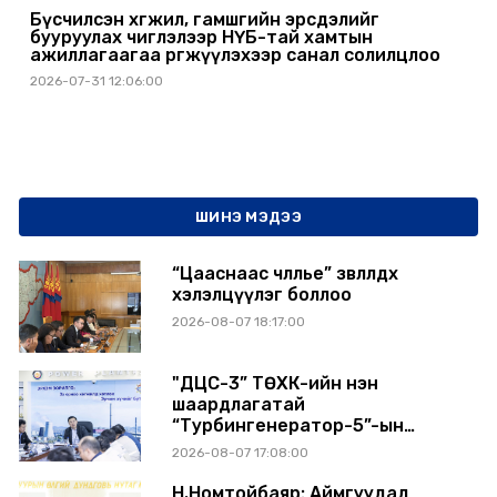
Бүсчилсэн хөгжил, гамшгийн эрсдэлийг
бууруулах чиглэлээр НҮБ-тай хамтын
ажиллагаагаа өргөжүүлэхээр санал солилцлоо
2026-07-31 12:06:00
ШИНЭ МЭДЭЭ
“Цааснаас чөлөөлье” зөвлөлдөх
хэлэлцүүлэг боллоо
2026-08-07 18:17:00
"ДЦС-3” ТӨХК-ийн нэн
шаардлагатай
“Турбингенератор-5”-ын
шинэчлэлийн төсвийг
2026-08-07 17:08:00
шийдвэрлэхээр болов
Н.Номтойбаяр: Аймгуудад