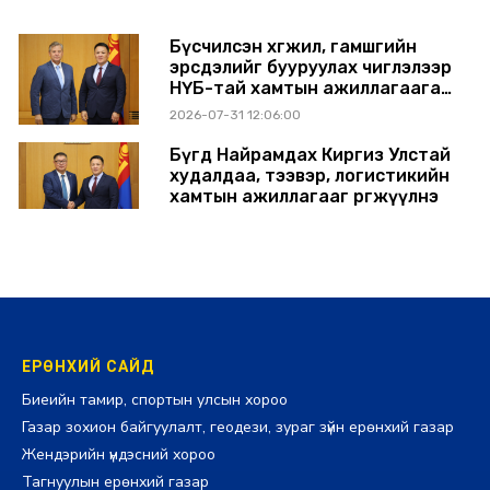
Бүсчилсэн хөгжил, гамшгийн
эрсдэлийг бууруулах чиглэлээр
НҮБ-тай хамтын ажиллагаагаа
өргөжүүлэхээр санал солилцлоо
2026-07-31 12:06:00
Бүгд Найрамдах Киргиз Улстай
худалдаа, тээвэр, логистикийн
хамтын ажиллагааг өргөжүүлнэ
2026-07-30 14:17:00
ЕРӨНХИЙ САЙД
Биеийн тамир, спортын улсын хороо
Газар зохион байгуулалт, геодези, зураг зүйн ерөнхий газар
Жендэрийн үндэсний хороо
Тагнуулын ерөнхий газар