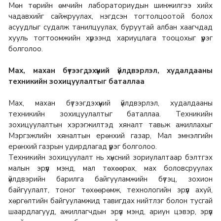
Мөн төрийн өмчийн лабораториудын шинжилгээ хийх
чадавхийг сайжруулах, нэгдсэн тогтолцоотой болох
асуудлыг судалж танилцуулах, буруутай албан хаагчдад
хууль тогтоомжийн хүрээнд хариуцлага тооцохыг үүрэг
болголоо.
Мах, махан бүтээгдэхүүний үйлдвэрлэл, худалдааны
техникийн зохицуулалтыг баталлаа
Мах, махан бүтээгдэхүүний үйлдвэрлэл, худалдааны
техникийн зохицуулалтыг баталлаа. Техникийн
зохицуулалтын хэрэгжилтэд хяналт тавьж ажиллахыг
Мэргэжлийн хяналтын ерөнхий газар, Мал эмнэлгийн
ерөнхий газрын удирдлагад үүрэг болголоо.
Техникийн зохицуулалт нь хүнсний зориулалтаар бэлтгэх
малын эрүүл мэнд, мал төхөөрөх, мах боловсруулах
үйлдвэрийн барилга байгууламжийн бүтэц, зохион
байгуулалт, тоног төхөөрөмж, технологийн эрүүл ахуй,
хөргөлтийн байгууламжид тавигдах нийтлэг болон тусгай
шаардлагууд, ажиллагчдын эрүүл мэнд, ариун цэвэр, эрүүл