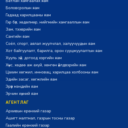
Батлан хамгаалах яам
Боловсролын яам
Гадаад харилцааны яам
Гэр бүл, хөдөлмөр, нийгмийн хамгааллын яам
Зам, тээврийн яам
Сангийн яам
Соёл, спорт, аялал жуулчлал, залуучуудын яам
Хот байгуулалт, барилга, орон сууцжуулалтын яам
Хууль зүй, дотоод хэргийн яам
Хүнс, хөдөө аж ахуй, хөнгөн үйлдвэрийн яам
Цахим хөгжил, инновац, харилцаа холбооны яам
Эдийн засаг, хөгжлийн яам
Эрүүл мэндийн яам
Эрчим хүчний яам
АГЕНТЛАГ
Архивын ерөнхий газар
Ашигт малтмал, газрын тосны газар
Гаалийн ерөнхий газар