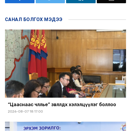
САНАЛ БОЛГОХ
МЭДЭЭ
“Цааснаас чөлөөлье” зөвлөлдөх хэлэлцүүлэг боллоо
2026-08-07 18:17:00