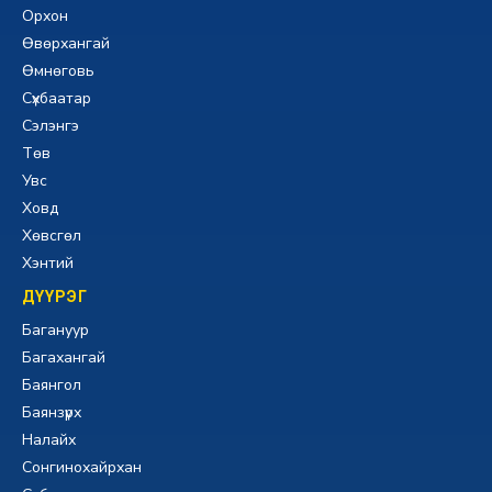
Орхон
Өвөрхангай
Өмнөговь
Сүхбаатар
Сэлэнгэ
Төв
Увс
Ховд
Хөвсгөл
Хэнтий
ДҮҮРЭГ
Багануур
Багахангай
Баянгол
Баянзүрх
Налайх
Сонгинохайрхан