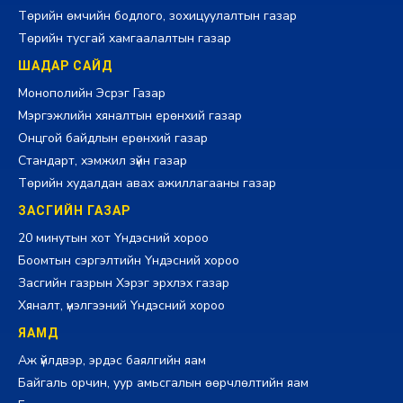
Төрийн өмчийн бодлого, зохицуулалтын газар
Төрийн тусгай хамгаалалтын газар
ШАДАР САЙД
Монополийн Эсрэг Газар
Мэргэжлийн хяналтын ерөнхий газар
Онцгой байдлын ерөнхий газар
Стандарт, хэмжил зүйн газар
Төрийн худалдан авах ажиллагааны газар
ЗАСГИЙН ГАЗАР
20 минутын хот Үндэсний хороо
Боомтын сэргэлтийн Үндэсний хороо
Засгийн газрын Хэрэг эрхлэх газар
Хяналт, үнэлгээний Үндэсний хороо
ЯАМД
Аж үйлдвэр, эрдэс баялгийн яам
Байгаль орчин, уур амьсгалын өөрчлөлтийн яам