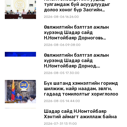
тулгамдаж буй асуудлуудыг
долоо хоног бүр Засгийн
газрын хуралдаанд
2026-08-06 16:26:00
танилцуулж, шийдвэрлүүлнэ
Өвөлжилтийн бэлтгэл ажлын
хүрээнд Шадар сайд
Н.Номтойбаяр Дорноговь
аймагт ажиллав
2026-08-06 09:08:00
Өвөлжилтийн бэлтгэл ажлын
хүрээнд Шадар сайд
Н.Номтойбаяр Дорнод,
Сүхбаатар аймагт ажиллав
2026-08-05 17:30:00
Бүх шатанд хэмнэлтийн горимд
шилжиж, найр наадам, зөвлөгөөн,
гадаад томилолтыг хориглолоо
2026-08-05 14:44:00
Шадар сайд Н.Номтойбаяр
Хэнтий аймагт ажиллаж байна
2026-07-31 13:11:00