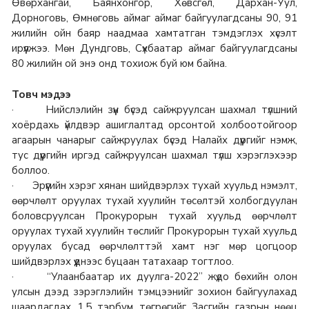
Өвөрхангай, Баянхонгор, Хөвсгөл, Дархан-Уул,
Дорноговь, Өмнөговь аймаг аймаг байгуулагдсаны 90, 91
жилийн ойн баяр наадмаа хамтатган тэмдэглэх хүсэлт
ирүүлжээ. Мөн Дундговь, Сүхбаатар аймаг байгуулагдсаны
80 жилийн ой энэ онд тохиож буй юм байна.
Товч мэдээ
· Нийслэлийн зүүн бүсэд сайжруулсан шахмал түлшний
хоёрдахь үйлдвэр ашиглалтад орсонтой холбоотойгоор
агаарын чанарыг сайжруулах бүсэд Налайх дүүргийг нэмж,
тус дүүргийн иргэд сайжруулсан шахмал түлш хэрэглэхээр
боллоо.
· Эрүүгийн хэрэг хянан шийдвэрлэх тухай хуульд нэмэлт,
өөрчлөлт оруулах тухай хуулийн төсөлтэй холбогдуулан
боловсруулсан Прокурорын тухай хуульд өөрчлөлт
оруулах тухай хуулийн төслийг Прокурорын тухай хуульд
оруулах бусад өөрчлөлттэй хамт нэг мөр цогцоор
шийдвэрлэх үүднээс буцаан татахаар тогтлоо.
· “Улаанбаатар их дуулга-2022” жүдо бөхийн олон
улсын дээд зэрэглэлийн тэмцээнийг зохион байгуулахад
шаардагдах 1,5 тэрбум төгрөгийг Засгийн газрын нөөц