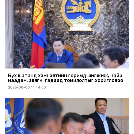
Бүх шатанд хэмнэлтийн горимд шилжиж, найр
наадам, зөвлөгөөн, гадаад томилолтыг хориглолоо
2026-08-05 14:44:00