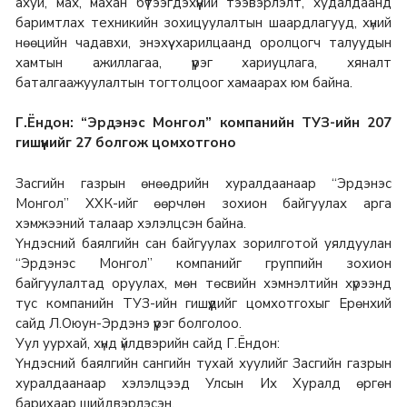
ахуй, мах, махан бүтээгдэхүүний тээвэрлэлт, худалдаанд
баримтлах техникийн зохицуулалтын шаардлагууд, хүний
нөөцийн чадавхи, энэхүү харилцаанд оролцогч талуудын
хамтын ажиллагаа, үүрэг хариуцлага, хяналт
баталгаажуулалтын тогтолцоог хамаарах юм байна.
Г.Ёндон: “Эрдэнэс Монгол” компанийн ТУЗ-ийн 207
гишүүнийг 27 болгож цомхотгоно
Засгийн газрын өнөөдрийн хуралдаанаар “Эрдэнэс
Монгол” ХХК-ийг өөрчлөн зохион байгуулах арга
хэмжээний талаар хэлэлцсэн байна.
Үндэсний баялгийн сан байгуулах зорилготой уялдуулан
“Эрдэнэс Монгол” компанийг группийн зохион
байгуулалтад оруулах, мөн төсвийн хэмнэлтийн хүрээнд
тус компанийн ТУЗ-ийн гишүүдийг цомхотгохыг Ерөнхий
сайд Л.Оюун-Эрдэнэ үүрэг болголоо.
Уул уурхай, хүнд үйлдвэрийн сайд Г.Ёндон:
Үндэсний баялгийн сангийн тухай хуулийг Засгийн газрын
хуралдаанаар хэлэлцээд Улсын Их Хуралд өргөн
барихаар шийдвэрлэсэн.