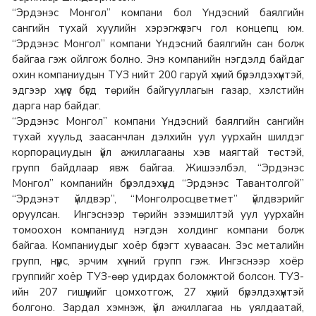
“Эрдэнэс Монгол” компани бол Үндэсний баялгийн
сангийн тухай хуулийн хэрэгжүүлэгч гол концепц юм.
“Эрдэнэс Монгол” компани Үндэсний баялгийн сан болж
байгаа гэж ойлгож болно. Энэ компанийн нэгдэлд байдаг
охин компаниудын ТУЗ нийт 200 гаруй хүний бүрэлдэхүүнтэй,
эдгээр хүмүүс бүгд төрийн байгууллагын газар, хэлстийн
дарга нар байдаг.
“Эрдэнэс Монгол” компани Үндэсний баялгийн сангийн
тухай хуульд заасанчлан дэлхийн уул уурхайн шилдэг
корпорациудын үйл ажиллагааны хэв маягтай төстэй,
групп байдлаар явж байгаа. Жишээлбэл, “Эрдэнэс
Монгол” компанийн бүрэлдэхүүнд “Эрдэнэс Тавантолгой”
“Эрдэнэт үйлдвэр”, “Монголросцветмет” үйлдвэрийг
оруулсан. Ингэснээр төрийн эзэмшилтэй уул уурхайн
томоохон компаниуд нэгдэн холдинг компани болж
байгаа. Компаниудыг хоёр бүлэгт хуваасан. Зэс металийн
групп, нүүрс, эрчим хүчний групп гэж. Ингэснээр хоёр
группийг хоёр ТУЗ-өөр удирдах боломжтой болсон. ТУЗ-
ийн 207 гишүүнийг цомхотгож, 27 хүний бүрэлдэхүүнтэй
болгоно. Зардал хэмнэж, үйл ажиллагаа нь уялдаатай,