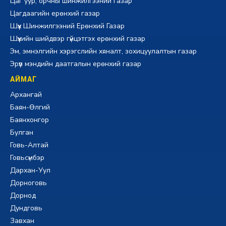
Цаг уур, орчны шинжилгээний газар
Цагдаагийн ерөнхий газар
Шүүх Шинжилгээний Ерөнхий Газар
Шүүхийн шийдвэр гүйцэтгэх ерөнхий газар
Эм, эмнэлгийн хэрэгслийн хяналт, зохицуулалтын газар
Эрүүл мэндийн даатгалын ерөнхий газар
АЙМАГ
Архангай
Баян-Өлгий
Баянхонгор
Булган
Говь-Алтай
Говьсүмбэр
Дархан-Уул
Дорноговь
Дорнод
Дундговь
Завхан