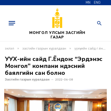
MN
ENG
МОНГОЛ УЛСЫН ЗАСГИЙН
ГАЗАР
»
»
эхлэл
засгийн газрын хуралдаан
уухү-ийн сайд г.ёндон: “эрдэнэс монгол” компани үндэсний баялгийн сан болно
УУХҮ-ийн сайд Г.Ёндон: “Эрдэнэс
Монгол” компани Үндэсний
баялгийн сан болно
Засгийн газрын хуралдаан
2022-06-08