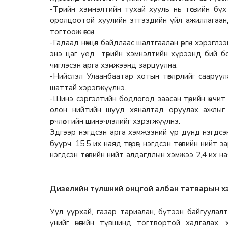
-Төрийн хэмнэлтийн тухай хууль нь төсвийн бүх 
оролцоотой хуулийн этгээдийн үйл ажиллагаанд
тогтоож өгсөн.
-Гадаад нөхцөл байдлаас шалтгаалан өргөн хэрэглэ
энэ цаг үед төрийн хэмнэлтийн хүрээнд бий б
чиглэсэн арга хэмжээнд зарцуулна.
-Нийслэл Улаанбаатар хотын төвлөрлийг сааруул
шаттай хэрэгжүүлнэ.
-Шинэ сэргэлтийн бодлогод заасан төрийн өмчит
олон нийтийн шууд хяналтад оруулах ажлыг з
өөрчлөлтийн шинэчлэлийг хэрэгжүүлнэ.
Эдгээр нэгдсэн арга хэмжээний үр дүнд нэгдсэн 
буурч, 15,5 их наяд төгрөг, нэгдсэн төсвийн нийт зар
нэгдсэн төсвийн нийт алдагдлын хэмжээ 2,4 их ная
Дизелийн түлшний онцгой албан татварын хэм
Уул уурхай, газар тариалан, бүтээн байгуула
үнийг өнөөгийн түвшинд тогтвортой хадгалах