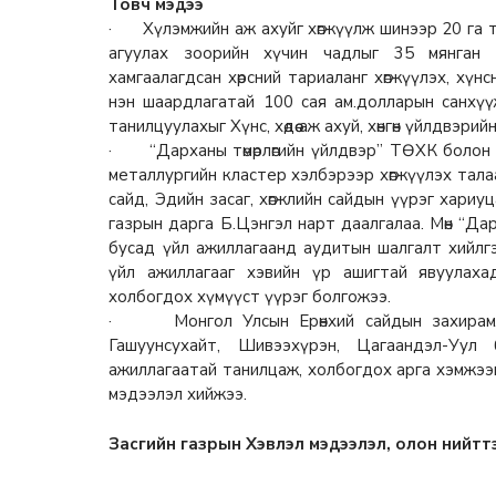
Товч мэдээ
· Хүлэмжийн аж ахуйг хөгжүүлж шинээр 20 га та
агуулах зоорийн хүчин чадлыг 35 мянган 
хамгаалагдсан хөрсний тариаланг хөгжүүлэх, хү
нэн шаардлагатай 100 сая ам.долларын санхүү
танилцуулахыг Хүнс, хөдөө аж ахуй, хөнгөн үйлдвэри
· “Дарханы төмөрлөгийн үйлдвэр” ТӨХК болон 
металлургийн кластер хэлбэрээр хөгжүүлэх тала
сайд, Эдийн засаг, хөгжлийн сайдын үүрэг хариу
газрын дарга Б.Цэнгэл нарт даалгалаа. Мөн “Дар
бусад үйл ажиллагаанд аудитын шалгалт хийлгэх
үйл ажиллагааг хэвийн үр ашигтай явуулаха
холбогдох хүмүүст үүрэг болгожээ.
· Монгол Улсын Ерөнхий сайдын захирамжаа
Гашуунсухайт, Шивээхүрэн, Цагаандэл-Уул
ажиллагаатай танилцаж, холбогдох арга хэмжээ
мэдээлэл хийжээ.
Засгийн газрын Хэвлэл мэдээлэл, олон нийтт