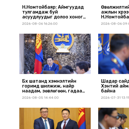
Н.Номтойбаяр: Аймгуудад
Өвөлжилтий
тулгамдаж буй
ажлын хүрэ
асуудлуудыг долоо хоног
Н.Номтойба
бүр Засгийн газрын
аймагт ажи
2026-08-06 16:26:00
2026-08-06 09:
хуралдаанд танилцуулж,
шийдвэрлүүлнэ
Бүх шатанд хэмнэлтийн
Шадар сайд
горимд шилжиж, найр
Хэнтий айм
наадам, зөвлөгөөн, гадаад
байна
томилолтыг хориглолоо
2026-08-05 14:44:00
2026-07-31 13:1