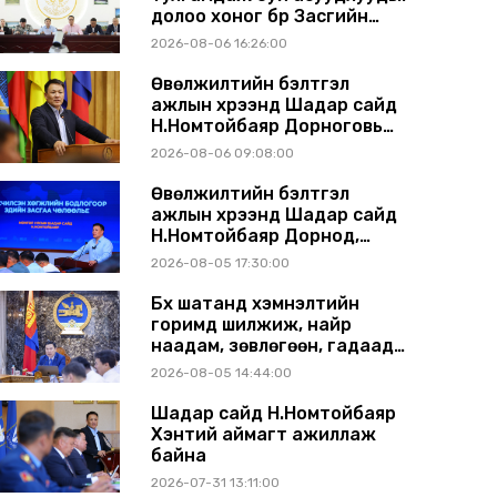
долоо хоног бүр Засгийн
газрын хуралдаанд
2026-08-06 16:26:00
танилцуулж, шийдвэрлүүлнэ
Өвөлжилтийн бэлтгэл
ажлын хүрээнд Шадар сайд
Н.Номтойбаяр Дорноговь
аймагт ажиллав
2026-08-06 09:08:00
Өвөлжилтийн бэлтгэл
ажлын хүрээнд Шадар сайд
Н.Номтойбаяр Дорнод,
Сүхбаатар аймагт ажиллав
2026-08-05 17:30:00
Бүх шатанд хэмнэлтийн
горимд шилжиж, найр
наадам, зөвлөгөөн, гадаад
томилолтыг хориглолоо
2026-08-05 14:44:00
Шадар сайд Н.Номтойбаяр
Хэнтий аймагт ажиллаж
байна
2026-07-31 13:11:00