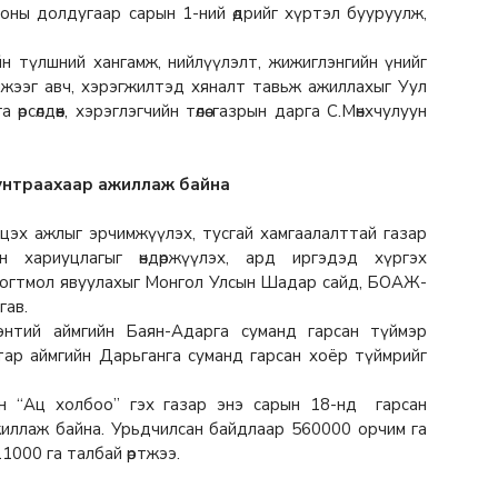
оны долдугаар сарын 1-ний өдрийг хүртэл бууруулж,
 түлшний хангамж, нийлүүлэлт, жижиглэнгийн үнийг
жээг авч, хэрэгжилтэд хяналт тавьж ажиллахыг Уул
сөлдөөн, хэрэглэгчийн төлөө газрын дарга С.Мөнхчулуун
 унтраахаар ажиллаж байна
мцэх ажлыг эрчимжүүлэх, тусгай хамгаалалттай газар
ын хариуцлагыг өндөржүүлэх, ард иргэдэд хүргэх
 тогтмол явуулахыг Монгол Улсын Шадар сайд, БОАЖ-
гав.
энтий аймгийн Баян-Адарга суманд гарсан түймэр
тар аймгийн Дарьганга суманд гарсан хоёр түймрийг
н “Ац холбоо” гэх газар энэ сарын 18-нд гарсан
жиллаж байна. Урьдчилсан байдлаар 560000 орчим га
11000 га талбай өртжээ.