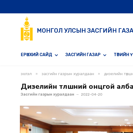
МОНГОЛ УЛСЫН ЗАСГИЙН ГАЗ
ЕРӨНХИЙ САЙД
ЗАСГИЙН ГАЗАР
ТӨРИЙН 
»
»
эхлэл
засгийн газрын хуралдаан
дизелийн түлш
Дизелийн түлшний онцгой алба
Засгийн газрын хуралдаан
2022-04-20