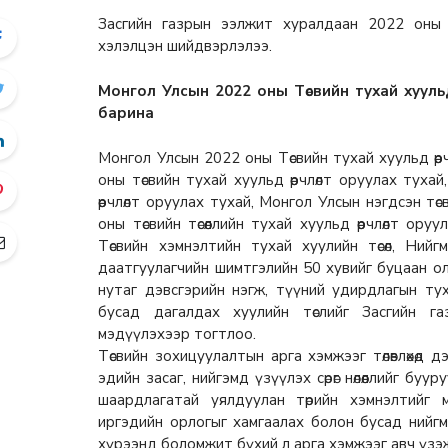
Засгийн газрын ээлжит хуралдаан 2022 оны 
хэлэлцэн шийдвэрлэлээ.
Монгол Улсын 2022 оны Төсвийн тухай хуульд ө
барина
Монгол Улсын 2022 оны Төсвийн тухай хуульд өөр
оны төсвийн тухай хуульд өөрчлөлт оруулах туха
өөрчлөлт оруулах тухай, Монгол Улсын нэгдсэн т
оны төсвийн төсөөллийн тухай хуульд өөрчлөлт ор
Төсвийн хэмнэлтийн тухай хуулийн төсөл, Нийгм
даатгуулагчийн шимтгэлийн 50 хувийг буцаан олг
нутаг дэвсгэрийн нэгж, түүний удирдлагын туха
бусад дагалдах хуулийн төслийг Засгийн газ
мэдүүлэхээр тогтлоо.
Төсвийн зохицуулалтын арга хэмжээг төлөвлөхөд 
эдийн засаг, нийгэмд үзүүлэх сөрөг нөлөөллийг бу
шаардлагатай уялдуулан төрийн хэмнэлтийг мөр
иргэдийн орлогыг хамгаалах болон бусад нийг
хүрээнд боломжит бүхий л арга хэмжээг авч үзэ