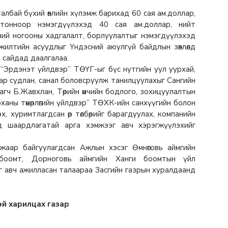
лбай бүхий өвлийн хүлэмж барихад 60 сая ам.доллар,
тонноор нэмэгдүүлэхэд 40 сая ам.доллар, нийт
нсний ногооны хадгалалт, борлуулалтыг нэмэгдүүлэхэд
жилтийн асуудлыг Үндэсний аюулгүй байдлын зөвлөлд
йн сайдад даалгалаа.
“Эрдэнэт үйлдвэр” ТӨҮГ-ыг бүс нутгийн уул уурхай,
ар судлан, санал боловсруулж танилцуулахыг Сангийн
цагч Б.Жавхлан, Төрийн өмчийн бодлого, зохицуулалтын
ханы төмөрлөгийн үйлдвэр” ТӨХК-ийн санхүүгийн болон
, хуримтлагдсан өр төлбөрийг барагдуулах, компанийн
д шаардлагатай арга хэмжээг авч хэрэгжүүлэхийг
р байгуулагдсан Ажлын хэсэг Өмнөговь аймгийн
 боомт, Дорноговь аймгийн Ханги боомтын үйл
г авч ажилласан талаараа Засгийн газрын хуралдаанд
эй харилцах газар