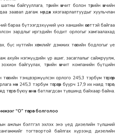
шатны байгууллага, төрийн өмчит болон төрийн өмчийн
аа заавал дагаж мөрдөх хязгаарлалтуудыг хуульчлан
эний бараа бүтээгдэхүүний үнэ ханшийн өсөлттэй байгаа
олсон зардлыг иргэдийн бодит орлогыг хамгаалахад
ах, бүс нутгийн хөгжлийг дэмжих төсвийн бодлогыг үе
 аж ахуйн нэгжүүдийн үр ашиг, засаглалыг сайжруулж,
охион байгуулах, төрийн өмчит компанийн бүтцийн
төсвийн тэнцвэржүүлсэн орлого 245,3 тэрбум төгрөгөөр
лага мөн 245,3 тэрбум төгрөгөөр буурч 17,9 их наяд төгрөг,
д төгрөг буюу өмнөх батлагдсан түвшинд байхаар байна.
жээг “O” төгрөг болголоо
лтын ажлын бэлтгэл эхлэх энэ үед дизелийн түлшний
, хангамжийг тогтвортой байлгах хүрээнд дизелийн