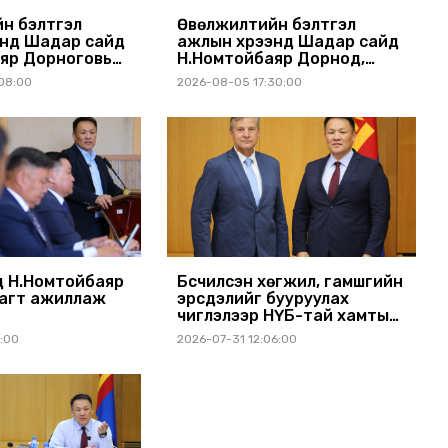
н бэлтгэл
Өвөлжилтийн бэлтгэл
энд Шадар сайд
ажлын хүрээнд Шадар сайд
яр Дорноговь
Н.Номтойбаяр Дорнод,
ллав
Сүхбаатар аймагт ажиллав
08:00
2026-08-05 17:30:00
 Н.Номтойбаяр
Бүсчилсэн хөгжил, гамшгийн
агт ажиллаж
эрсдэлийг бууруулах
чиглэлээр НҮБ-тай хамтын
ажиллагаагаа өргөжүүлэхээр
1:00
2026-07-31 12:06:00
санал солилцлоо