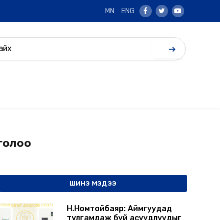
MN
ENG
Facebook
Twitter
Youtube
голоо
ШИНЭ МЭДЭЭ
Н.Номтойбаяр: Аймгуудад
тулгамдаж буй асуудлуудыг