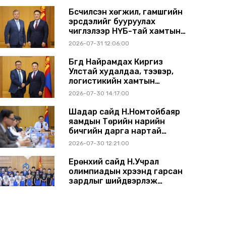
Бүсчилсэн хөгжил, гамшгийн
эрсдэлийг бууруулах
чиглэлээр НҮБ-тай хамтын
ажиллагаагаа өргөжүүлэхээр
2026-07-31 12:06:00
санал солилцлоо
Бүгд Найрамдах Киргиз
Улстай худалдаа, тээвэр,
логистикийн хамтын
ажиллагааг өргөжүүлнэ
2026-07-30 14:17:00
Шадар сайд Н.Номтойбаяр
яамдын Төрийн нарийн
бичгийн дарга нартай
шуурхай хуралдлаа
2026-07-30 12:21:00
Ерөнхий сайд Н.Учрал
олимпиадын хүрээнд гарсан
зардлыг шийдвэрлэж
өгөхөөр болов
2026-07-29 14:11:00