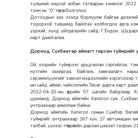
түлшний онцгой албан татварын хэмжээг 2022 
тонн нь “O”төгрөг болголоо.
Дотоодын зах зээлд борлуулж байгаа дизелийн
тодорхой түвшинд байлгах холбогдох арга хэм
уурхай, хүнд үйлдвэрийн сайд Г.Ёндон, Шударга өр
нарт даалгалаа.
Дорнод, Сүхбаатар аймагт гарсан түймрийг
Ой, хээрийн түймрээс урьдчилан сэргийлэх, тэ
нутгийн захиргаа, байгаль хамгаалагч нар
сэрэмжлүүлгийг хэвлэл мэдээллийн хэрэгслээр
ын сайд, аймаг, нийслэлийн Засаг дарга нарт даал
2022-04-20-ны өдрийн 07 цагийн байдлаар Х
цурманд, Дорнод аймгийн Халхгол сум, Сүхбаа
унтраахаар ажиллаж байна.
Дорнод аймгийн Халхгол сумын Сүмбэр багий
түймрийг унтраахаар 167 хүн, 27 автомашин а
талбай, үүнээс Нөмрөгийн дархан цаазат газрын 2