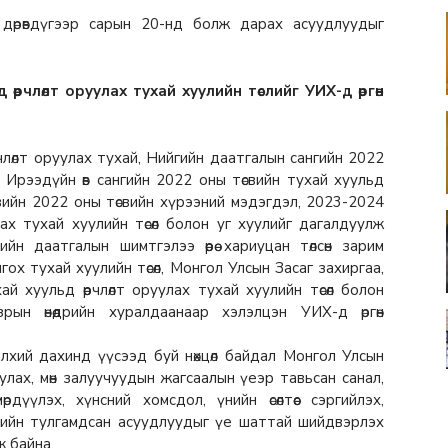
дөрөвдүгээр сарын 20-нд болж дарах асуудлуудыг
өрчлөлт оруулах тухай хуулийн төслийг УИХ-д өргөн
члөлт оруулах тухай, Нийгийн даатгалын сангийн 2022
й, Ирээдүйн өв сангийн 2022 оны төсвийн тухай хуульд
өсвийн 2022 оны төсвийн хүрээний мэдэгдэл, 2023-2024
уулах тухай хуулийн төсөл болон уг хуулийг дагалдуулж
ийн даатгалын шимтгэлээ өөрөө хариуцан төлсөн зарим
ох тухай хуулийн төсөл, Монгол Улсын Засаг захиргаа,
й хуульд өөрчлөлт оруулах тухай хуулийн төсөл болон
рын өнөөдрийн хуралдаанаар хэлэлцэн УИХ-д өргөн
дэлхий дахинд үүсээд буй нөхцөл байдал Монгол Улсын
уруулах, мөн залуучуудын жагсаалын үеэр тавьсан санал,
дүүлэх, хүнсний хомсдол, үнийн өсөлтөөс сэргийлэх,
мийн тулгамдсан асуудлуудыг үе шаттай шийдвэрлэх
ж байна.