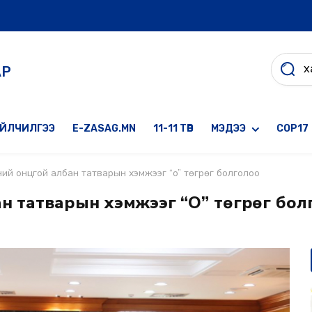
АР
ҮЙЛЧИЛГЭЭ
E-ZASAG.MN
11-11 ТӨВ
МЭДЭЭ
COP17
ний онцгой албан татварын хэмжээг “o” төгрөг болголоо
н татварын хэмжээг “O” төгрөг бол