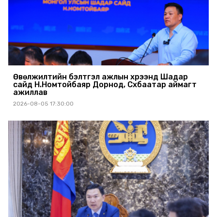
Өвөлжилтийн бэлтгэл ажлын хүрээнд Шадар
сайд Н.Номтойбаяр Дорнод, Сүхбаатар аймагт
ажиллав
2026-08-05 17:30:00