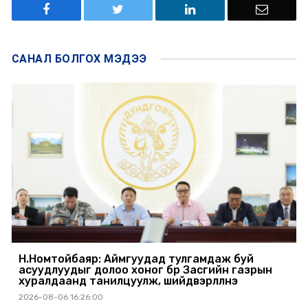
САНАЛ БОЛГОХ
МЭДЭЭ
Н.Номтойбаяр: Аймгуудад тулгамдаж буй
асуудлуудыг долоо хоног бүр Засгийн газрын
хуралдаанд танилцуулж, шийдвэрлүүлнэ
2026-08-06 16:26:00