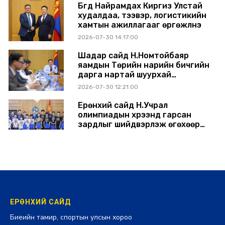
Бүгд Найрамдах Киргиз Улстай
худалдаа, тээвэр, логистикийн
хамтын ажиллагааг өргөжүүлнэ
2026-07-30 14:17:00
Шадар сайд Н.Номтойбаяр
яамдын Төрийн нарийн бичгийн
дарга нартай шуурхай
хуралдлаа
2026-07-30 12:21:00
Ерөнхий сайд Н.Учрал
олимпиадын хүрээнд гарсан
зардлыг шийдвэрлэж өгөхөөр
болов
2026-07-29 14:11:00
ЕРӨНХИЙ САЙД
Биеийн тамир, спортын улсын хороо