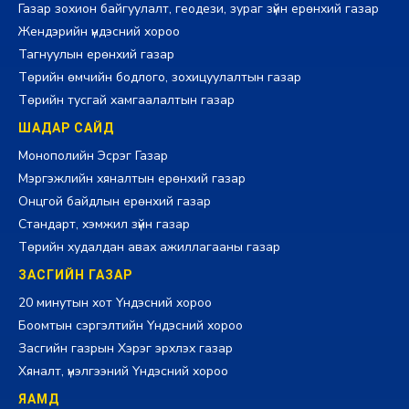
Газар зохион байгуулалт, геодези, зураг зүйн ерөнхий газар
Жендэрийн үндэсний хороо
Тагнуулын ерөнхий газар
Төрийн өмчийн бодлого, зохицуулалтын газар
Төрийн тусгай хамгаалалтын газар
ШАДАР САЙД
Монополийн Эсрэг Газар
Мэргэжлийн хяналтын ерөнхий газар
Онцгой байдлын ерөнхий газар
Стандарт, хэмжил зүйн газар
Төрийн худалдан авах ажиллагааны газар
ЗАСГИЙН ГАЗАР
20 минутын хот Үндэсний хороо
Боомтын сэргэлтийн Үндэсний хороо
Засгийн газрын Хэрэг эрхлэх газар
Хяналт, үнэлгээний Үндэсний хороо
ЯАМД