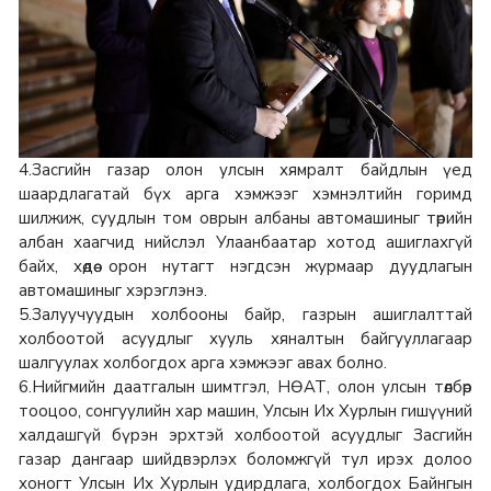
4.Засгийн газар олон улсын хямралт байдлын үед
шаардлагатай бүх арга хэмжээг хэмнэлтийн горимд
шилжиж, суудлын том оврын албаны автомашиныг төрийн
албан хаагчид нийслэл Улаанбаатар хотод ашиглахгүй
байх, хөдөө орон нутагт нэгдсэн журмаар дуудлагын
автомашиныг хэрэглэнэ.
5.Залуучуудын холбооны байр, газрын ашиглалттай
холбоотой асуудлыг хууль хяналтын байгууллагаар
шалгуулах холбогдох арга хэмжээг авах болно.
6.Нийгмийн даатгалын шимтгэл, НӨАТ, олон улсын төлбөр
тооцоо, сонгуулийн хар машин, Улсын Их Хурлын гишүүний
халдашгүй бүрэн эрхтэй холбоотой асуудлыг Засгийн
газар дангаар шийдвэрлэх боломжгүй тул ирэх долоо
хоногт Улсын Их Хурлын удирдлага, холбогдох Байнгын