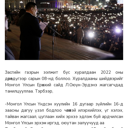
Засгийн газрын ээлжит бус хуралдаан 2022 оны
дөрөвдүгээр сарын 08-нд боллоо. Хуралдааны шийдвэрийг
Монгол Улсын Ерөнхий сайд Л.Оюун-Эрдэнэ жагсагчдад
танилцууллаа. Тэрбээр,
-Монгол Улсын Үндсэн хуулийн 16 дугаар зүйлийн 16-д
заасны дагуу үзэл бодлоо чөлөөтэй илэрхийлэх, үг хэлэх,
тайван жагсаал, цуглаан хийх эрхээ эдлэж буй ардчилсан
Монгол Улсын эрхэм иргэд, оюутан залуучууд аа