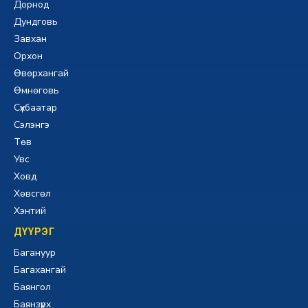
Дорнод
Дундговь
Завхан
Орхон
Өвөрхангай
Өмнөговь
Сүхбаатар
Сэлэнгэ
Төв
Увс
Ховд
Хөвсгөл
Хэнтий
ДҮҮРЭГ
Багануур
Багахангай
Баянгол
Баянзүрх