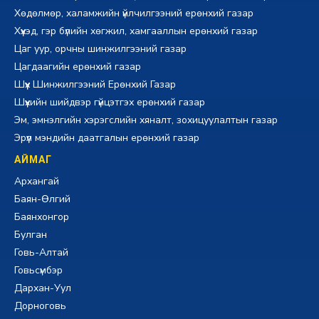
Хөдөлмөр, халамжийн үйлчилгээний ерөнхий газар
Хүүхэд, гэр бүлийн хөгжил, хамгааллын ерөнхий газар
Цаг уур, орчны шинжилгээний газар
Цагдаагийн ерөнхий газар
Шүүх Шинжилгээний Ерөнхий Газар
Шүүхийн шийдвэр гүйцэтгэх ерөнхий газар
Эм, эмнэлгийн хэрэгслийн хяналт, зохицуулалтын газар
Эрүүл мэндийн даатгалын ерөнхий газар
АЙМАГ
Архангай
Баян-Өлгий
Баянхонгор
Булган
Говь-Алтай
Говьсүмбэр
Дархан-Уул
Дорноговь