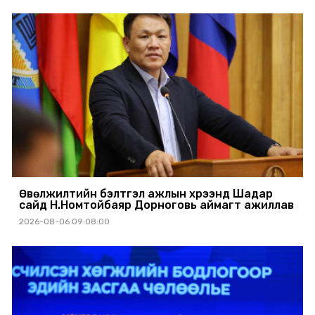
Өвөлжилтийн бэлтгэл ажлын хүрээнд Шадар
сайд Н.Номтойбаяр Дорноговь аймагт ажиллав
2026-08-06 09:08:00