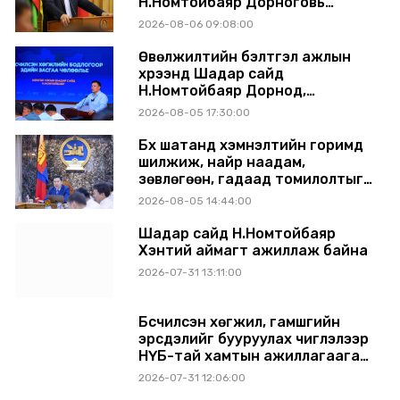
Н.Номтойбаяр Дорноговь
аймагт ажиллав
2026-08-06 09:08:00
Өвөлжилтийн бэлтгэл ажлын
хүрээнд Шадар сайд
Н.Номтойбаяр Дорнод,
Сүхбаатар аймагт ажиллав
2026-08-05 17:30:00
Бүх шатанд хэмнэлтийн горимд
шилжиж, найр наадам,
зөвлөгөөн, гадаад томилолтыг
хориглолоо
2026-08-05 14:44:00
Шадар сайд Н.Номтойбаяр
Хэнтий аймагт ажиллаж байна
2026-07-31 13:11:00
Бүсчилсэн хөгжил, гамшгийн
эрсдэлийг бууруулах чиглэлээр
НҮБ-тай хамтын ажиллагаагаа
өргөжүүлэхээр санал солилцлоо
2026-07-31 12:06:00