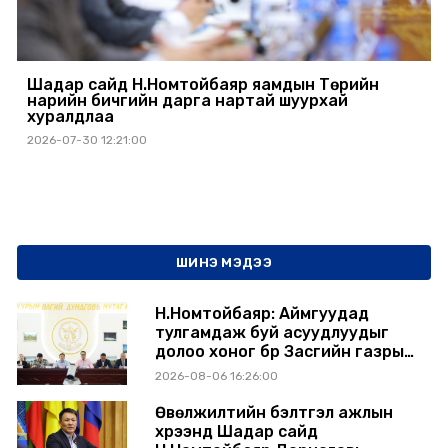
Шадар сайд Н.Номтойбаяр яамдын Төрийн
нарийн бичгийн дарга нартай шуурхай
хуралдлаа
2026-07-30 12:21:00
ШИНЭ МЭДЭЭ
Н.Номтойбаяр: Аймгуудад
тулгамдаж буй асуудлуудыг
долоо хоног бүр Засгийн газрын
хуралдаанд танилцуулж,
2026-08-06 16:26:00
шийдвэрлүүлнэ
Өвөлжилтийн бэлтгэл ажлын
хүрээнд Шадар сайд