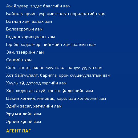
Аж үйлдвэр, эрдэс баялгийн яам
Байгаль орчин, уур амьсгалын өөрчлөлтийн яам
Батлан хамгаалах яам
Боловсролын яам
Гадаад харилцааны яам
Гэр бүл, хөдөлмөр, нийгмийн хамгааллын яам
Зам, тээврийн яам
Сангийн яам
Соёл, спорт, аялал жуулчлал, залуучуудын яам
Хот байгуулалт, барилга, орон сууцжуулалтын яам
Хууль зүй, дотоод хэргийн яам
Хүнс, хөдөө аж ахуй, хөнгөн үйлдвэрийн яам
Цахим хөгжил, инновац, харилцаа холбооны яам
Эдийн засаг, хөгжлийн яам
Эрүүл мэндийн яам
Эрчим хүчний яам
АГЕНТЛАГ