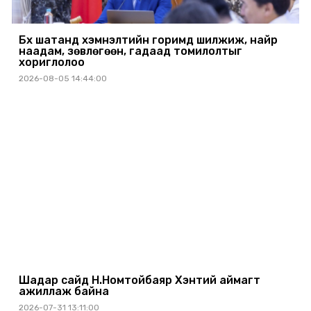
Бүх шатанд хэмнэлтийн горимд шилжиж, найр
наадам, зөвлөгөөн, гадаад томилолтыг
хориглолоо
2026-08-05 14:44:00
Шадар сайд Н.Номтойбаяр Хэнтий аймагт
ажиллаж байна
2026-07-31 13:11:00