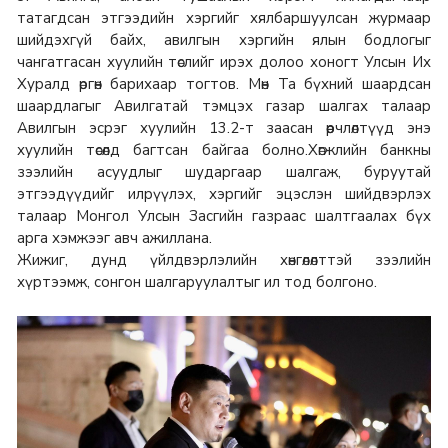
татагдсан этгээдийн хэргийг хялбаршуулсан журмаар
шийдэхгүй байх, авилгын хэргийн ялын бодлогыг
чангатгасан хуулийн төслийг ирэх долоо хоногт Улсын Их
Хуралд өргөн барихаар тогтов. Мөн Та бүхний шаардсан
шаардлагыг Авилгатай тэмцэх газар шалгах талаар
Авилгын эсрэг хуулийн 13.2-т заасан өөрчлөлтүүд энэ
хуулийн төсөлд багтсан байгаа болно.Хөгжлийн банкны
зээлийн асуудлыг шударгаар шалгаж, буруутай
этгээдүүдийг илрүүлэх, хэргийг эцэслэн шийдвэрлэх
талаар Монгол Улсын Засгийн газраас шалтгаалах бүх
арга хэмжээг авч ажиллана.
Жижиг, дунд үйлдвэрлэлийн хөнгөлөлттэй зээлийн
хүртээмж, сонгон шалгаруулалтыг ил тод болгоно.