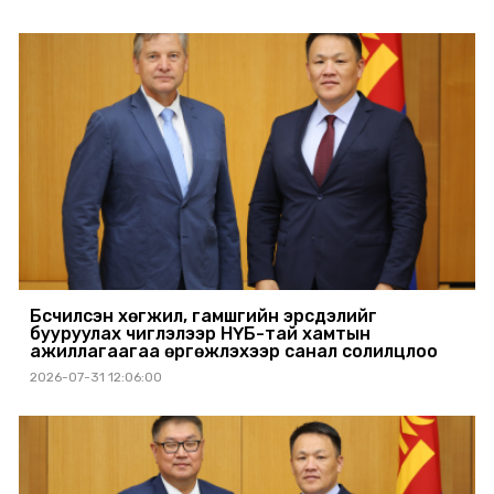
Бүсчилсэн хөгжил, гамшгийн эрсдэлийг
бууруулах чиглэлээр НҮБ-тай хамтын
ажиллагаагаа өргөжүүлэхээр санал солилцлоо
2026-07-31 12:06:00