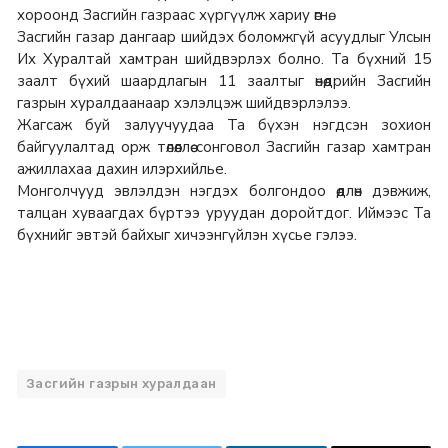
хороонд Засгийн газраас хүргүүлж хариу өгнө.
Засгийн газар дангаар шийдэх боломжгүй асуудлыг Улсын
Их Хуралтай хамтран шийдвэрлэх болно. Та бүхний 15
заалт бүхий шаардлагын 11 заалтыг өнөөдрийн Засгийн
газрын хуралдаанаар хэлэлцэж шийдвэрлэлээ.
Жагсаж буй залуучуудаа Та бүхэн нэгдсэн зохион
байгуулалтад орж төлөөллөө сонговол Засгийн газар хамтран
ажиллахаа дахин илэрхийлье.
Монголчууд эвлэлдэн нэгдэх болгондоо өөдлөн дэвжиж,
талцан хуваагдах бүртээ уруудан доройтдог. Иймээс Та
бүхнийг эвтэй байхыг хичээнгүйлэн хүсье гэлээ.
Засгийн газрын хуралдаан