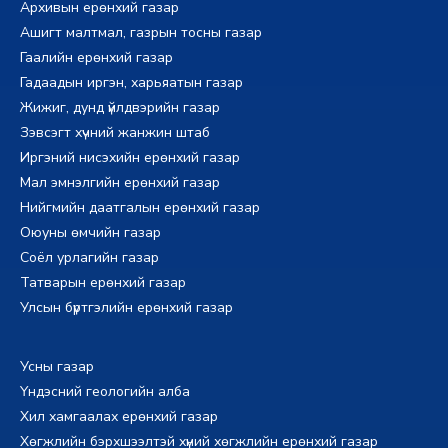
Архивын ерөнхий газар
Ашигт малтмал, газрын тосны газар
Гаалийн ерөнхий газар
Гадаадын иргэн, харьяатын газар
Жижиг, дунд үйлдвэрийн газар
Зэвсэгт хүчний жанжин штаб
Иргэний нисэхийн ерөнхий газар
Мал эмнэлгийн ерөнхий газар
Нийгмийн даатгалын ерөнхий газар
Оюуны өмчийн газар
Соёл урлагийн газар
Татварын ерөнхий газар
Улсын бүртгэлийн ерөнхий газар
Усны газар
Үндэсний геологийн алба
Хил хамгаалах ерөнхий газар
Хөгжлийн бэрхшээлтэй хүний хөгжлийн ерөнхий газар