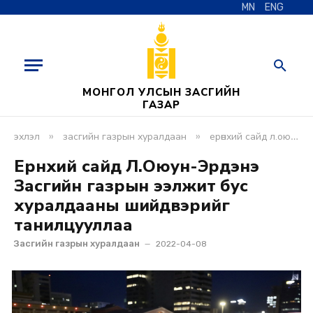
MN
ENG
МОНГОЛ УЛСЫН ЗАСГИЙН
ГАЗАР
»
»
эхлэл
засгийн газрын хуралдаан
ерөнхий сайд л.оюун-эрдэнэ засгийн газрын ээлжит бус хуралдааны шийдвэрийг танилцууллаа
Ерөнхий сайд Л.Оюун-Эрдэнэ
Засгийн газрын ээлжит бус
хуралдааны шийдвэрийг
танилцууллаа
Засгийн газрын хуралдаан
2022-04-08