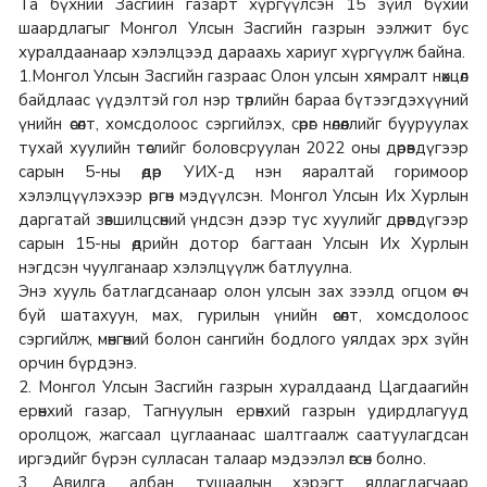
Та бүхний Засгийн газарт хүргүүлсэн 15 зүйл бүхий
шаардлагыг Монгол Улсын Засгийн газрын ээлжит бус
хуралдаанаар хэлэлцээд дараахь хариуг хүргүүлж байна.
1.Монгол Улсын Засгийн газраас Олон улсын хямралт нөхцөл
байдлаас үүдэлтэй гол нэр төрлийн бараа бүтээгдэхүүний
үнийн өсөлт, хомсдолоос сэргийлэх, сөрөг нөлөөллийг бууруулах
тухай хуулийн төслийг боловсруулан 2022 оны дөрөвдүгээр
сарын 5-ны өдөр УИХ-д нэн яаралтай горимоор
хэлэлцүүлэхээр өргөн мэдүүлсэн. Монгол Улсын Их Хурлын
даргатай зөвшилцсөний үндсэн дээр тус хуулийг дөрөвдүгээр
сарын 15-ны өдрийн дотор багтаан Улсын Их Хурлын
нэгдсэн чуулганаар хэлэлцүүлж батлуулна.
Энэ хууль батлагдсанаар олон улсын зах зээлд огцом өсч
буй шатахуун, мах, гурилын үнийн өсөлт, хомсдолоос
сэргийлж, мөнгөний болон сангийн бодлого уялдах эрх зүйн
орчин бүрдэнэ.
2. Монгол Улсын Засгийн газрын хуралдаанд Цагдаагийн
ерөнхий газар, Тагнуулын ерөнхий газрын удирдлагууд
оролцож, жагсаал цуглаанаас шалтгаалж саатуулагдсан
иргэдийг бүрэн сулласан талаар мэдээлэл өгсөн болно.
3. Авилга, албан тушаалын хэрэгт яллагдагчаар