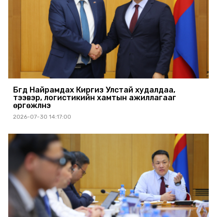
Бүгд Найрамдах Киргиз Улстай худалдаа,
тээвэр, логистикийн хамтын ажиллагааг
өргөжүүлнэ
2026-07-30 14:17:00