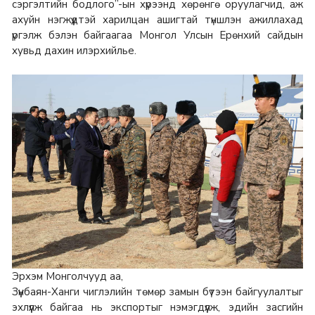
сэргэлтийн бодлого”-ын хүрээнд хөрөнгө оруулагчид, аж
ахуйн нэгжүүдтэй харилцан ашигтай түншлэн ажиллахад
үргэлж бэлэн байгаагаа Монгол Улсын Ерөнхий сайдын
хувьд дахин илэрхийлье.
Эрхэм Монголчууд аа,
Зүүнбаян-Ханги чиглэлийн төмөр замын бүтээн байгуулалтыг
эхлүүлж байгаа нь экспортыг нэмэгдүүлж, эдийн засгийн