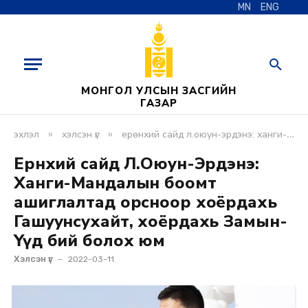
MN
ENG
МОНГОЛ УЛСЫН ЗАСГИЙН
ГАЗАР
»
»
эхлэл
хэлсэн үг
ерөнхий сайд л.оюун-эрдэнэ: ханги-мандалын боомт ашиглалтад орсноор хоёрдахь гашуунсухайт, хоёрдахь замын-үүд бий болох юм
Ерөнхий сайд Л.Оюун-Эрдэнэ:
Ханги-Мандалын боомт
ашиглалтад орсноор хоёрдахь
Гашуунсухайт, хоёрдахь Замын-
Үүд бий болох юм
Хэлсэн үг
2022-03-11