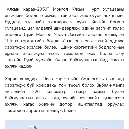
“Алсын хараа-2050” Монгол Улсын урт хугацааны
хөгжлийн бодлого амжилттай хэрэгжих суурь нөхцөлийг
бүрдүүлэх, хөгжлийн хязгаарлагч хүчин зүйлсийг богино
хугацаанд цаг алдалгүй шийдвэрлэж, эдийн засгийг тэлэх
зорилго бүхий Монгол Улсын Засгийн газраас дэвшүүлсэн
“Шинэ сэргэлтийн бодлого”-ыг энэ оны эхний өдрөөс
хэрэгжүүлж эхэлсэн билээ. “Шинэ сэргэлтийн бодлого”-ын
хүрээнд хэрэгжүүлэх анхны томоохон ажил болох Оюу
толгойн Гүний уурхайн бүтээн байгуулалтыг бид саяхан
эхлүүлж чадсан.
Харин өнөөдөр “Шинэ сэргэлтийн бодлого”-ын хүрээнд
хэрэгжүүлж буй хоёрдахь том төсөл болох Зүүнбаян-Ханги
чиглэлийн 226 километр төмөр замын бүтээн
байгуулалтын ажлыг төр, хувийн хэвшлийн түншлэлээр
эхлүүлж, хагас жилийн дотор ашиглалтад оруулах
томоохон зорилтыг дэвшүүлж байна.