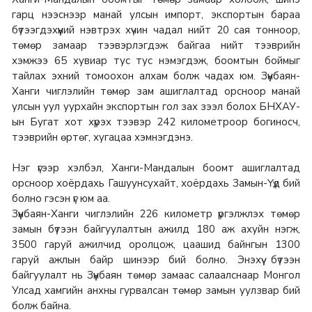
гарц нээснээр манай улсын импорт, экспортын бараа
бүтээгдэхүүний нэвтрэх хүчин чадал нийт 20 сая тонноор,
төмөр замаар тээвэрлэгдэж байгаа нийт тээврийн
хэмжээ 65 хувиар тус тус нэмэгдэж, боомтын боймыг
тайлах эхний томоохон алхам болж чадах юм. Зүүнбаян-
Ханги чиглэлийн төмөр зам ашиглалтад орсноор манай
улсын уул уурхайн экспортын гол зах зээл болох БНХАУ-
ын Бугат хот хүрэх тээвэр 242 километроор богиносч,
тээврийн өртөг, хугацаа хэмнэгдэнэ.
Нэг үгээр хэлбэл, Ханги-Мандалын боомт ашиглалтад
орсноор хоёрдахь Гашуунсухайт, хоёрдахь Замын-Үүд бий
болно гэсэн үг юм аа.
Зүүнбаян-Ханги чиглэлийн 226 километр үргэлжлэх төмөр
замын бүтээн байгуулалтын ажилд 180 аж ахуйн нэгж,
3500 гаруй ажилчид оролцож, цаашид байнгын 1300
гаруй ажлын байр шинээр бий болно. Энэхүү бүтээн
байгуулалт нь Зүүнбаян төмөр замаас салаалснаар Монгол
Улсад хамгийн анхны гурвалсан төмөр замын уулзвар бий
болж байна.