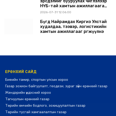
эрсдэлийг бууруулах чиглэлээр
НҮБ-тай хамтын ажиллагаагаа
өргөжүүлэхээр санал солилцлоо
2026-07-31 12:06:00
Бүгд Найрамдах Киргиз Улстай
худалдаа, тээвэр, логистикийн
хамтын ажиллагааг өргөжүүлнэ
2026-07-30 14:17:00
ЕРӨНХИЙ САЙД
Биеийн тамир, спортын улсын хороо
Газар зохион байгуулалт, геодези, зураг зүйн ерөнхий газар
Жендэрийн үндэсний хороо
Тагнуулын ерөнхий газар
Төрийн өмчийн бодлого, зохицуулалтын газар
Төрийн тусгай хамгаалалтын газар