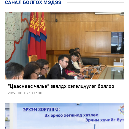
САНАЛ БОЛГОХ
МЭДЭЭ
“Цааснаас чөлөөлье” зөвлөлдөх хэлэлцүүлэг боллоо
2026-08-07 18:17:00