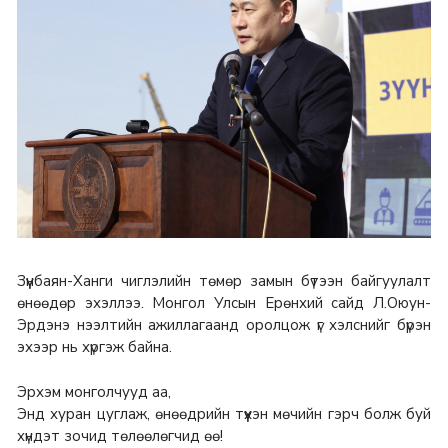
Зүүнбаян-Ханги чиглэлийн төмөр замын бүтээн байгуулалт
өнөөдөр эхэллээ. Монгол Улсын Ерөнхий сайд Л.Оюун-
Эрдэнэ нээлтийн ажиллагаанд оролцож үг хэлснийг бүрэн
эхээр нь хүргэж байна.
Эрхэм монголчууд аа,
Энд хуран цуглаж, өнөөдрийн түүхэн мөчийн гэрч болж буй
хүндэт зочид төлөөлөгчид өө!