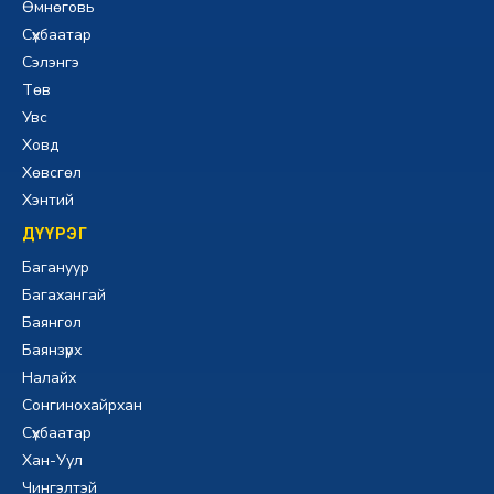
Өмнөговь
Сүхбаатар
Сэлэнгэ
Төв
Увс
Ховд
Хөвсгөл
Хэнтий
ДҮҮРЭГ
Багануур
Багахангай
Баянгол
Баянзүрх
Налайх
Сонгинохайрхан
Сүхбаатар
Хан-Уул
Чингэлтэй