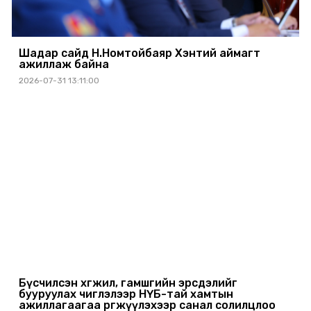
Шадар сайд Н.Номтойбаяр Хэнтий аймагт
ажиллаж байна
2026-07-31 13:11:00
Бүсчилсэн хөгжил, гамшгийн эрсдэлийг
бууруулах чиглэлээр НҮБ-тай хамтын
ажиллагаагаа өргөжүүлэхээр санал солилцлоо