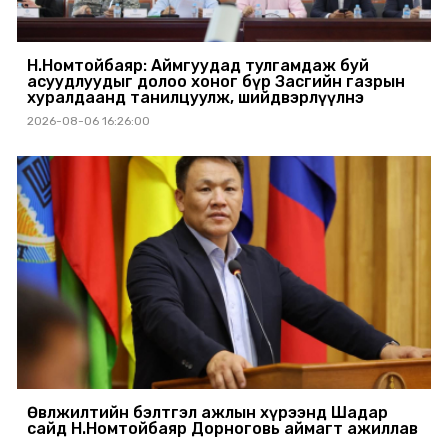
Н.Номтойбаяр: Аймгуудад тулгамдаж буй
асуудлуудыг долоо хоног бүр Засгийн газрын
хуралдаанд танилцуулж, шийдвэрлүүлнэ
2026-08-06 16:26:00
Өвөлжилтийн бэлтгэл ажлын хүрээнд Шадар
сайд Н.Номтойбаяр Дорноговь аймагт ажиллав