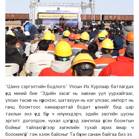
“Шинэ сэргэлтийн бодлого” Улсын Их Хурлаар батлагдах
үед миний бие “Эдийн засаг нь зөвхөн уул уурхайгаас,
улсын төсөв нь нүүрснээс, шатахуун нь нэг улсаас, импорт нь
ганц боомтоос хамааралтай бодит үнэнийг бид цар
тахлын энэ үед бүр ч илүү мэдэрч, эдийн засгийн цусны
эргэлт доголдож, чухал цэгүүдэд зангилаа үүссэн боомтын
боймыг тайлахгүйгээр хөгжлийн тухай ярих ямар ч
боломжгүй” гэж хэлж байсныг Та бүхэн санаж байгаа биз ээ.