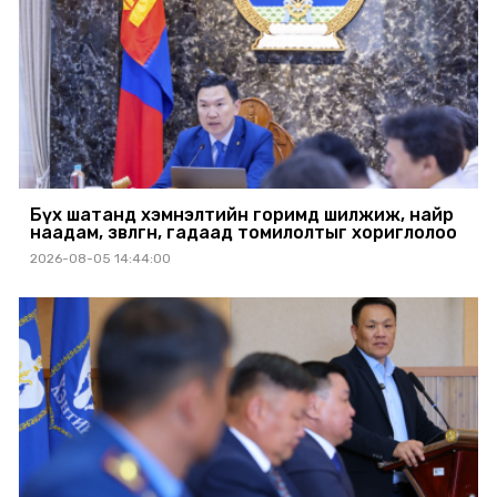
Бүх шатанд хэмнэлтийн горимд шилжиж, найр
наадам, зөвлөгөөн, гадаад томилолтыг хориглолоо
2026-08-05 14:44:00