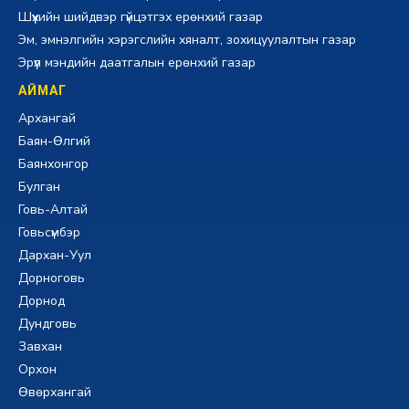
Шүүхийн шийдвэр гүйцэтгэх ерөнхий газар
Эм, эмнэлгийн хэрэгслийн хяналт, зохицуулалтын газар
Эрүүл мэндийн даатгалын ерөнхий газар
АЙМАГ
Архангай
Баян-Өлгий
Баянхонгор
Булган
Говь-Алтай
Говьсүмбэр
Дархан-Уул
Дорноговь
Дорнод
Дундговь
Завхан
Орхон
Өвөрхангай