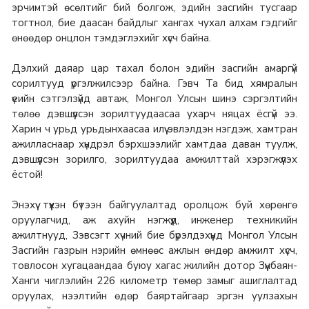
эрчимтэй өсөлтийг бий болгож, эдийн засгийн тусгаар
тогтнол, бие даасан байдлыг хангах чухал алхам гэдгийг
өнөөдөр онцлон тэмдэглэхийг хүсч байна.
Дэлхий даяар цар тахал болон эдийн засгийн амаргүй
сорилтууд үргэлжилсээр байна. Гэвч Та бид хямралын
үеийн сэтгэлзүйд автаж, Монгол Улсын шинэ сэргэлтийн
төлөө дэвшүүлсэн зорилтуудаасаа ухарч няцах ёсгүй ээ.
Харин ч урьд урьдынхаасаа илүү эвлэлдэн нэгдэж, хамтран
ажилласнаар хүндрэл бэрхшээлийг хамтдаа даван туулж,
дэвшүүлсэн зорилго, зорилтуудаа амжилттай хэрэгжүүлэх
ёстой!
Энэхүү түүхэн бүтээн байгуулалтад оролцож буй хөрөнгө
оруулагчид, аж ахуйн нэгжүүд, инженер техникийн
ажилтнууд, Зэвсэгт хүчний бие бүрэлдэхүүнд Монгол Улсын
Засгийн газрын нэрийн өмнөөс ажлын өндөр амжилт хүсч,
товлосон хугацаандаа буюу хагас жилийн дотор Зүүнбаян-
Ханги чиглэлийн 226 километр төмөр замыг ашиглалтад
оруулах, нээлтийн өдөр баяртайгаар эргэн уулзахын