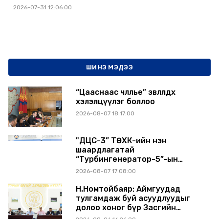
2026-07-31 12:06:00
ШИНЭ МЭДЭЭ
“Цааснаас чөлөөлье” зөвлөлдөх
хэлэлцүүлэг боллоо
2026-08-07 18:17:00
"ДЦС-3” ТӨХК-ийн нэн
шаардлагатай
“Турбингенератор-5”-ын
шинэчлэлийн төсвийг
2026-08-07 17:08:00
шийдвэрлэхээр болов
Н.Номтойбаяр: Аймгуудад
тулгамдаж буй асуудлуудыг
долоо хоног бүр Засгийн
газрын хуралдаанд