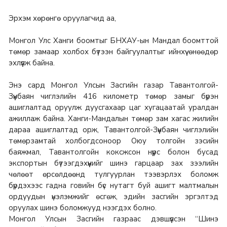
Эрхэм хөрөнгө оруулагчид аа,
Монгол Улс Ханги боомтыг БНХАУ-ын Мандал боомттой
төмөр замаар холбох бүтээн байгуулалтыг ийнхүү өнөөдөр
эхлүүлж байна.
Энэ сард Монгол Улсын Засгийн газар Тавантолгой-
Зүүнбаян чиглэлийн 416 километр төмөр замыг бүрэн
ашиглалтад оруулж дуусгахаар цаг хугацаатай уралдан
ажиллаж байна. Ханги-Мандалын төмөр зам хагас жилийн
дараа ашиглалтад орж, Тавантолгой-Зүүнбаян чиглэлийн
төмөрзамтай холбогдсоноор Оюу толгойн зэсийн
баяжмал, Тавантолгойн коксжсон нүүрс болон бусад
экспортын бүтээгдэхүүнийг шинэ гарцаар зах зээлийн
чөлөөт өрсөлдөөнд тулгуурлан тээвэрлэх боломж
бүрдэхээс гадна говийн бүс нутагт буй ашигт малтмалын
ордуудын үнэлэмжийг өсгөж, эдийн засгийн эргэлтэд
оруулах шинэ боломжууд нээгдэх болно.
Монгол Улсын Засгийн газраас дэвшүүлсэн “Шинэ