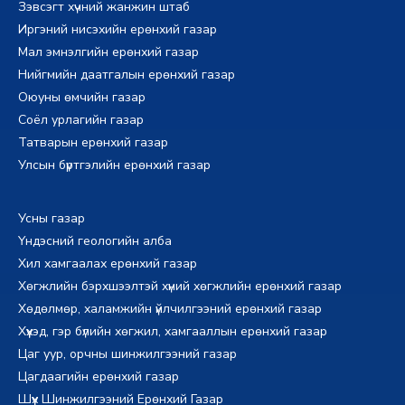
Зэвсэгт хүчний жанжин штаб
Иргэний нисэхийн ерөнхий газар
Мал эмнэлгийн ерөнхий газар
Нийгмийн даатгалын ерөнхий газар
Оюуны өмчийн газар
Соёл урлагийн газар
Татварын ерөнхий газар
Улсын бүртгэлийн ерөнхий газар
Усны газар
Үндэсний геологийн алба
Хил хамгаалах ерөнхий газар
Хөгжлийн бэрхшээлтэй хүний хөгжлийн ерөнхий газар
Хөдөлмөр, халамжийн үйлчилгээний ерөнхий газар
Хүүхэд, гэр бүлийн хөгжил, хамгааллын ерөнхий газар
Цаг уур, орчны шинжилгээний газар
Цагдаагийн ерөнхий газар
Шүүх Шинжилгээний Ерөнхий Газар