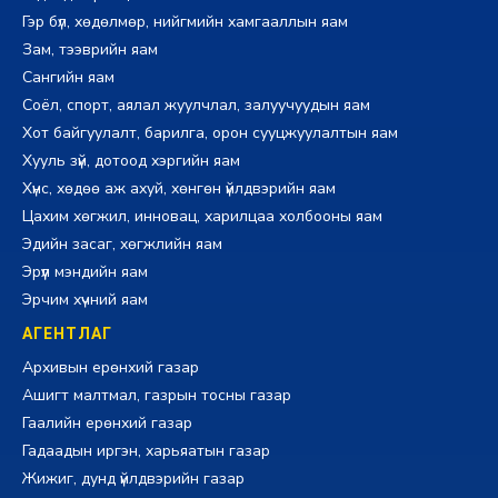
Гэр бүл, хөдөлмөр, нийгмийн хамгааллын яам
Зам, тээврийн яам
Сангийн яам
Соёл, спорт, аялал жуулчлал, залуучуудын яам
Хот байгуулалт, барилга, орон сууцжуулалтын яам
Хууль зүй, дотоод хэргийн яам
Хүнс, хөдөө аж ахуй, хөнгөн үйлдвэрийн яам
Цахим хөгжил, инновац, харилцаа холбооны яам
Эдийн засаг, хөгжлийн яам
Эрүүл мэндийн яам
Эрчим хүчний яам
АГЕНТЛАГ
Архивын ерөнхий газар
Ашигт малтмал, газрын тосны газар
Гаалийн ерөнхий газар
Гадаадын иргэн, харьяатын газар
Жижиг, дунд үйлдвэрийн газар