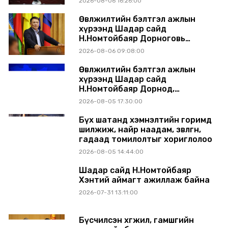
2026-08-06 16:26:00
танилцуулж, шийдвэрлүүлнэ
Өвөлжилтийн бэлтгэл ажлын
хүрээнд Шадар сайд
Н.Номтойбаяр Дорноговь
аймагт ажиллав
2026-08-06 09:08:00
Өвөлжилтийн бэлтгэл ажлын
хүрээнд Шадар сайд
Н.Номтойбаяр Дорнод,
Сүхбаатар аймагт ажиллав
2026-08-05 17:30:00
Бүх шатанд хэмнэлтийн горимд
шилжиж, найр наадам, зөвлөгөөн,
гадаад томилолтыг хориглолоо
2026-08-05 14:44:00
Шадар сайд Н.Номтойбаяр
Хэнтий аймагт ажиллаж байна
2026-07-31 13:11:00
Бүсчилсэн хөгжил, гамшгийн