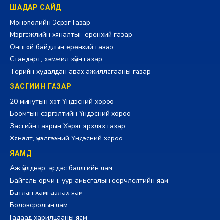
ШАДАР САЙД
Монополийн Эсрэг Газар
Мэргэжлийн хяналтын ерөнхий газар
Онцгой байдлын ерөнхий газар
Стандарт, хэмжил зүйн газар
Төрийн худалдан авах ажиллагааны газар
ЗАСГИЙН ГАЗАР
20 минутын хот Үндэсний хороо
Боомтын сэргэлтийн Үндэсний хороо
Засгийн газрын Хэрэг эрхлэх газар
Хяналт, үнэлгээний Үндэсний хороо
ЯАМД
Аж үйлдвэр, эрдэс баялгийн яам
Байгаль орчин, уур амьсгалын өөрчлөлтийн яам
Батлан хамгаалах яам
Боловсролын яам
Гадаад харилцааны яам