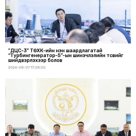
"ДЦС-3” ТӨХК-ийн нэн шаардлагатай
“Турбингенератор-5”-ын шинэчлэлийн төсвийг
шийдвэрлэхээр болов
2026-08-07 17:08:00