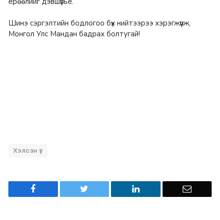
ерөөлийг дэвшүүлье.
Шинэ сэргэлтийн бодлогоо бүх нийтээрээ хэрэгжүүлж,
Монгол Улс Мандан бадрах болтугай!
Хэлсэн үг