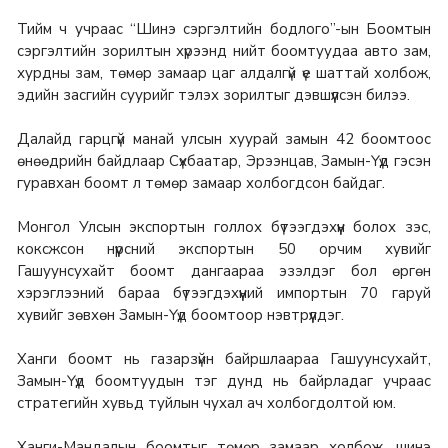
Тийм ч учраас “Шинэ сэргэлтийн бодлого”-ын Боомтын
сэргэлтийн зорилтын хүрээнд нийт боомтуудаа авто зам,
хурдны зам, төмөр замаар цаг алдалгүй үе шаттай холбож,
эдийн засгийн суурийг тэлэх зорилтыг дэвшүүлсэн билээ.
Далайд гарцгүй манай улсын хуурай замын 42 боомтоос
өнөөдрийн байдлаар Сүхбаатар, Эрээнцав, Замын-Үүд гэсэн
гуравхан боомт л төмөр замаар холбогдсон байдаг.
Монгол Улсын экспортын голлох бүтээгдэхүүн болох зэс,
коксжсон нүүрсний экспортын 50 орчим хувийг
Гашуунсухайт боомт дангаараа эзэлдэг бол өргөн
хэрэглээний бараа бүтээгдэхүүний импортын 70 гаруй
хувийг зөвхөн Замын-Үүд боомтоор нэвтрүүлдэг.
Ханги боомт нь газарзүйн байршлаараа Гашуунсухайт,
Замын-Үүд боомтуудын тэг дунд нь байрладаг учраас
стратегийн хувьд туйлын чухал ач холбогдолтой юм.
Ханги-Мандалын боомтыг төмөр замаар холбож, шинэ