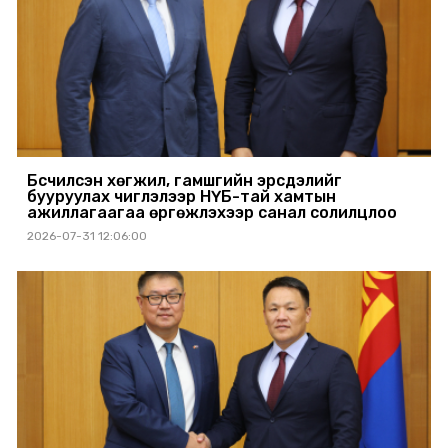
Бүсчилсэн хөгжил, гамшгийн эрсдэлийг
бууруулах чиглэлээр НҮБ-тай хамтын
ажиллагаагаа өргөжүүлэхээр санал солилцлоо
2026-07-31 12:06:00