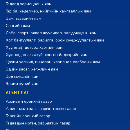
Гадаад харилцааны яам
Гэр бүл, хөдөлмөр, нийгмийн хамгааллын яам
Зам, тээврийн яам
Сангийн яам
Соёл, спорт, аялал жуулчлал, залуучуудын яам
Хот байгуулалт, барилга, орон сууцжуулалтын яам
Хууль зүй, дотоод хэргийн яам
Хүнс, хөдөө аж ахуй, хөнгөн үйлдвэрийн яам
Цахим хөгжил, инновац, харилцаа холбооны яам
Эдийн засаг, хөгжлийн яам
Эрүүл мэндийн яам
Эрчим хүчний яам
АГЕНТЛАГ
Архивын ерөнхий газар
Ашигт малтмал, газрын тосны газар
Гаалийн ерөнхий газар
Гадаадын иргэн, харьяатын газар