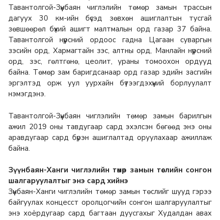
Тавантолгой-Зүүнбаян чиглэлийн төмөр замын трассын
дагуух 30 км-ийн бүсэд зөвхөн ашиглалтын тусгай
зөвшөөрөл бүхий ашигт малтмалын орд газар 37 байна.
Тавантолгой нүүрсний ордоос гадна Цагаан суваргын
зэсийн орд, Хармагтайн зэс, алтны орд, Манлайн нүүрсний
орд, зэс, гөлтгөнө, цеолит, ураны томоохон ордууд
байна. Төмөр зам баригдсанаар орд газар эдийн засгийн
эргэлтэд орж уул уурхайн бүтээгдэхүүний борлуулалт
нэмэгдэнэ.
Тавантолгой-Зүүнбаян чиглэлийн төмөр замын барилгын
ажил 2019 оны тавдугаар сард эхэлсэн бөгөөд энэ оны
аравдугаар сард бүрэн ашиглалтад оруулахаар ажиллаж
байна.
Зүүнбаян-Ханги чиглэлийн төмөр замын төслийн сонгон
шалгаруулалтыг энэ сард хийнэ
Зүүнбаян-Ханги чиглэлийн төмөр замын төслийг шууд гэрээ
байгуулах концесст оролцогчийн сонгон шалгаруулалтыг
энэ хоёрдугаар сард багтаан дуусгахыг Худалдан авах