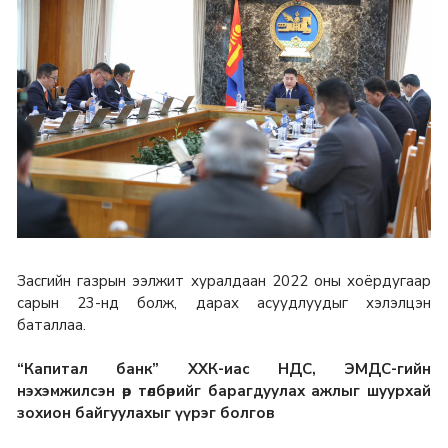
Засгийн газрын ээлжит хуралдаан 2022 оны хоёрдугаар
сарын 23-нд болж, дарах асуудлуудыг хэлэлцэн
баталлаа.
“Капитал банк” ХХК-иас НДС, ЭМДС-гийн
нэхэмжилсэн өр төлбөрийг барагдуулах ажлыг шуурхай
зохион байгуулахыг үүрэг болгов