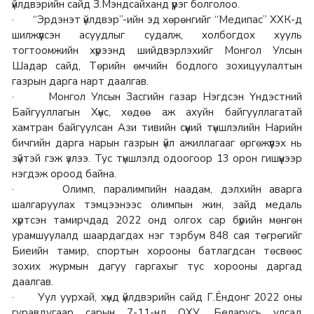
үйлдвэрийн сайд З.Мэндсайханд үүрэг болголоо.
· “Эрдэнэт үйлдвэр”-ийн эд хөрөнгийг “Медипас” ХХК-д
шилжүүлсэн асуудлыг судалж, холбогдох хууль
тогтоомжийн хүрээнд шийдвэрлэхийг Монгол Улсын
Шадар сайд, Төрийн өмчийн бодлого зохицуулалтын
газрын дарга нарт даалгав.
· Монгол Улсын Засгийн газар Нэгдсэн Үндэстний
Байгууллагын Хүнс, хөдөө аж ахуйн байгууллагатай
хамтран байгуулсан Ази тивийн сүүний түншлэлийн Нарийн
бичгийн дарга нарын газрын үйл ажиллагааг өргөжүүлэх нь
зүйтэй гэж үзлээ. Тус түншлэлд одоогоор 13 орон гишүүнээр
нэгдэж ороод байна.
· Олимп, паралимпийн наадам, дэлхийн аварга
шалгаруулах тэмцээнээс олимпын жин, зайд медаль
хүртсэн тамирчдад 2022 онд олгох сар бүрийн мөнгөн
урамшуулалд шаардагдах нэг тэрбум 848 сая төгрөгийг
Биеийн тамир, спортын хорооны батлагдсан төсвөөс
зохих журмын дагуу гаргахыг тус хорооны даргад
даалгав.
· Уул уурхай, хүнд үйлдвэрийн сайд Г.Ёндонг 2022 оны
гуравдугаар сарын 7-11-нд ОХУ, Беларусь улсад