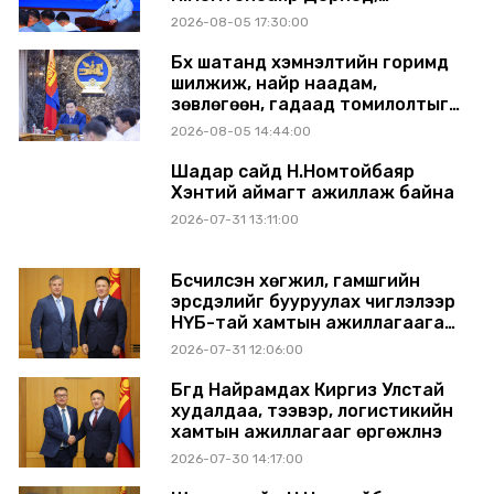
Сүхбаатар аймагт ажиллав
2026-08-05 17:30:00
Бүх шатанд хэмнэлтийн горимд
шилжиж, найр наадам,
зөвлөгөөн, гадаад томилолтыг
хориглолоо
2026-08-05 14:44:00
Шадар сайд Н.Номтойбаяр
Хэнтий аймагт ажиллаж байна
2026-07-31 13:11:00
Бүсчилсэн хөгжил, гамшгийн
эрсдэлийг бууруулах чиглэлээр
НҮБ-тай хамтын ажиллагаагаа
өргөжүүлэхээр санал солилцлоо
2026-07-31 12:06:00
Бүгд Найрамдах Киргиз Улстай
худалдаа, тээвэр, логистикийн
хамтын ажиллагааг өргөжүүлнэ
2026-07-30 14:17:00