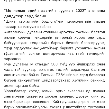
оруулахыг Ерөнхий сайд Л.Оюун-Эрдэнэ үүрэг болголоо.
“Монголын эдийн засгийн чуулган 2022” энэ оны
дөрөвдүгээр сард болно
“Шинэ сэргэлтийн бодлого”-ын хэрэгжилтийн явцын
талаар танилцуулга хийлээ.
Амгалангийн дулааны станцын өргөтгөх төслийн бэлтгэл
ажлын хүрээнд тендерийн үнэлгээний хороо энэ сард
байгуулагдан тендерийн баримт бичгийг боловсруулж,
түлхүүр гардуулах нөхцөлтэйгөөр барилга угсралтын ажлын
гүйцэтгэгчийг сонгон шалгаруулах нээлттэй тендерийг
зарлажээ.
Мөн дулааны IV станцыг 500 тн/ц уур үйлдвэрлэх хүчин
чадалтай зуухаар өргөтгөх төслийг хэрэгжүүлэх бэлтгэл
ажлыг хангаж байна. Төслийн ТЭЗҮ-ийг энэ сард баталсан
бөгөөд санхүүжилтийг шийдвэрлүүлэхээр Хөгжлийн банкинд
хүсэлт гаргаад байна.
Улаанбаатар хотод өвлийн оргил ачааллын үед дулаан
хангамжийн сүлжээтэй хослон ажиллах дөрвөн хийн эх
үүсвэр барихаар төлөвлөсөн. Хийн дулааны дөрвөн эх үүсвэр
барих санхүүжилтийг улсын төсөвт үе шаттайгаар тусгуулан