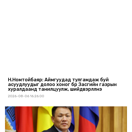
Н.Номтойбаяр: Аймгуудад тулгамдаж буй
асуудлуудыг долоо хоног бүр Засгийн газрын
хуралдаанд танилцуулж, шийдвэрлүүлнэ
2026-08-06 16:26:00