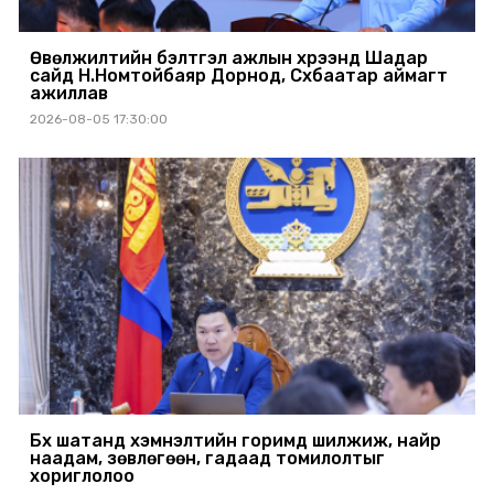
Өвөлжилтийн бэлтгэл ажлын хүрээнд Шадар
сайд Н.Номтойбаяр Дорнод, Сүхбаатар аймагт
ажиллав
2026-08-05 17:30:00
Бүх шатанд хэмнэлтийн горимд шилжиж, найр
наадам, зөвлөгөөн, гадаад томилолтыг
хориглолоо