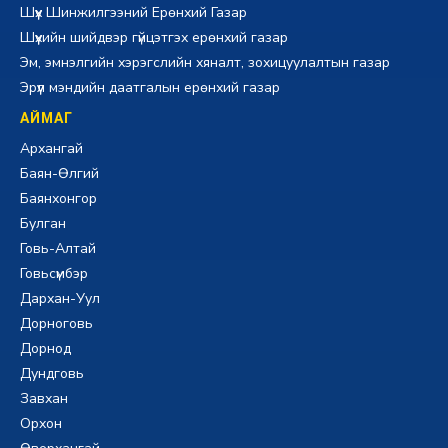
Шүүх Шинжилгээний Ерөнхий Газар
Шүүхийн шийдвэр гүйцэтгэх ерөнхий газар
Эм, эмнэлгийн хэрэгслийн хяналт, зохицуулалтын газар
Эрүүл мэндийн даатгалын ерөнхий газар
АЙМАГ
Архангай
Баян-Өлгий
Баянхонгор
Булган
Говь-Алтай
Говьсүмбэр
Дархан-Уул
Дорноговь
Дорнод
Дундговь
Завхан
Орхон