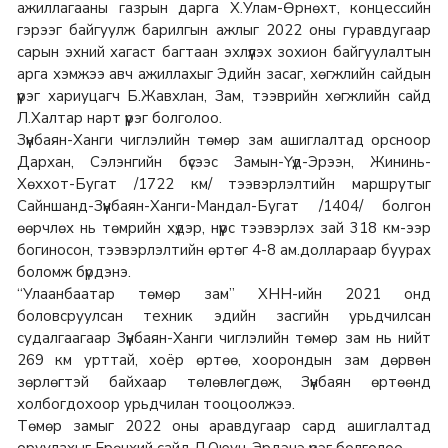
ажиллагааны газрын дарга Х.Улам-Өрнөхт, концессийн
гэрээг байгуулж барилгын ажлыг 2022 оны гуравдугаар
сарын эхний хагаст багтаан эхлүүлэх зохион байгуулалтын
арга хэмжээ авч ажиллахыг Эдийн засаг, хөгжлийн сайдын
үүрэг хариуцагч Б.Жавхлан, Зам, тээврийн хөгжлийн сайд
Л.Халтар нарт үүрэг болголоо.
Зүүнбаян-Ханги чиглэлийн төмөр зам ашиглалтад орсноор
Дархан, Сэлэнгийн бүсээс Замын-Үүд-Эрээн, Жининь-
Хөххот-Бугат /1722 км/ тээвэрлэлтийн маршрутыг
Сайншанд-Зүүнбаян-Ханги-Мандал-Бугат /1404/ болгон
өөрчлөх нь төмрийн хүдэр, нүүрс тээвэрлэх зай 318 км-ээр
богиносон, тээвэрлэлтийн өртөг 4-8 ам.доллараар буурах
боломж бүрдэнэ.
“Улаанбаатар төмөр зам” ХНН-ийн 2021 онд
боловсруулсан техник эдийн засгийн урьдчилсан
судалгаагаар Зүүнбаян-Ханги чиглэлийн төмөр зам нь нийт
269 км урттай, хоёр өртөө, хоорондын зам дөрвөн
зөрлөгтэй байхаар төлөвлөгдөж, Зүүнбаян өртөөнд
холбогдохоор урьдчилан тооцоолжээ.
Төмөр замыг 2022 оны аравдугаар сард ашиглалтад