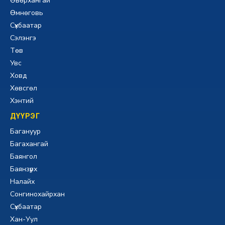
Өвөрхангай
Өмнөговь
Сүхбаатар
Сэлэнгэ
Төв
Увс
Ховд
Хөвсгөл
Хэнтий
ДҮҮРЭГ
Багануур
Багахангай
Баянгол
Баянзүрх
Налайх
Сонгинохайрхан
Сүхбаатар
Хан-Уул