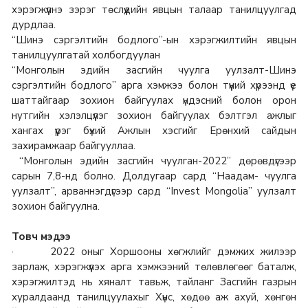
хэрэгжүүлнэ зэрэг төслүүдийн явцын талаар танилцуулгад
дурдлаа.
“Шинэ сэргэлтийн бодлого”-ын хэрэгжилтийн явцын
танилцуулгатай холбогдуулан
“Монголын эдийн засгийн чуулга уулзалт-Шинэ
сэргэлтийн бодлого” арга хэмжээ болон түүний хүрээнд үе
шаттайгаар зохион байгуулах үндэсний болон орон
нутгийн хэлэлцүүлэг зохион байгуулах бэлтгэл ажлыг
хангах үүрэг бүхий Ажлын хэсгийг Ерөнхий сайдын
захирамжаар байгууллаа.
“Монголын эдийн засгийн чуулган-2022” дөрөвдүгээр
сарын 7,8-нд болно. Долдугаар сард “Наадам- чуулга
уулзалт”, арваннэгдүгээр сард “Invest Mongolia” уулзалт
зохион байгуулна.
Товч мэдээ
· 2022 оныг Хоршооны хөгжлийг дэмжих жилээр
зарлаж, хэрэгжүүлэх арга хэмжээний төлөвлөгөөг баталж,
хэрэгжилтэд нь хяналт тавьж, тайланг Засгийн газрын
хуралдаанд танилцуулахыг Хүнс, хөдөө аж ахуй, хөнгөн