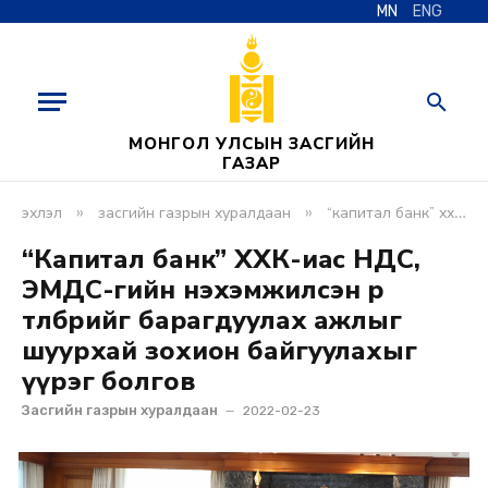
MN
ENG
МОНГОЛ УЛСЫН ЗАСГИЙН
ГАЗАР
»
»
эхлэл
засгийн газрын хуралдаан
“капитал банк” ххк-иас ндс, эмдс-гийн нэхэмжилсэн өр төлбөрийг барагдуулах ажлыг шуурхай зохион байгуулахыг үүрэг болгов
“Капитал банк” ХХК-иас НДС,
ЭМДС-гийн нэхэмжилсэн өр
төлбөрийг барагдуулах ажлыг
шуурхай зохион байгуулахыг
үүрэг болгов
Засгийн газрын хуралдаан
2022-02-23