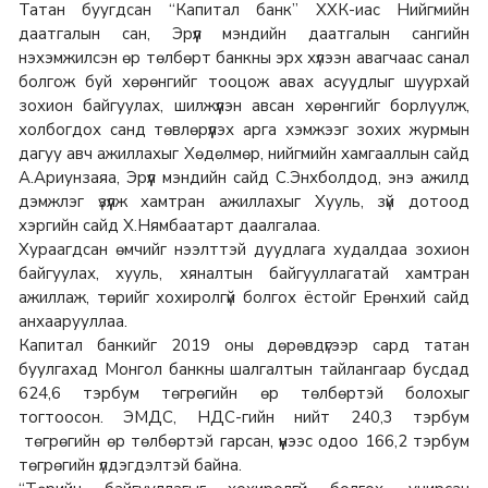
Татан буугдсан “Капитал банк” ХХК-иас Нийгмийн
даатгалын сан, Эрүүл мэндийн даатгалын сангийн
нэхэмжилсэн өр төлбөрт банкны эрх хүлээн авагчаас санал
болгож буй хөрөнгийг тооцож авах асуудлыг шуурхай
зохион байгуулах, шилжүүлэн авсан хөрөнгийг борлуулж,
холбогдох санд төвлөрүүлэх арга хэмжээг зохих журмын
дагуу авч ажиллахыг Хөдөлмөр, нийгмийн хамгааллын сайд
А.Ариунзаяа, Эрүүл мэндийн сайд С.Энхболдод, энэ ажилд
дэмжлэг үзүүлж хамтран ажиллахыг Хууль, зүй дотоод
хэргийн сайд Х.Нямбаатарт даалгалаа.
Хураагдсан өмчийг нээлттэй дуудлага худалдаа зохион
байгуулах, хууль, хяналтын байгууллагатай хамтран
ажиллаж, төрийг хохиролгүй болгох ёстойг Ерөнхий сайд
анхаарууллаа.
Капитал банкийг 2019 оны дөрөвдүгээр сард татан
буулгахад Монгол банкны шалгалтын тайлангаар бусдад
624,6 тэрбум төгрөгийн өр төлбөртэй болохыг
тогтоосон. ЭМДС, НДС-гийн нийт 240,3 тэрбум
төгрөгийн өр төлбөртэй гарсан, үүнээс одоо 166,2 тэрбум
төгрөгийн үлдэгдэлтэй байна.