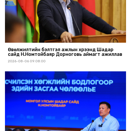
Өвөлжилтийн бэлтгэл ажлын хүрээнд Шадар
сайд Н.Номтойбаяр Дорноговь аймагт ажиллав
2026-08-06 09:08:00