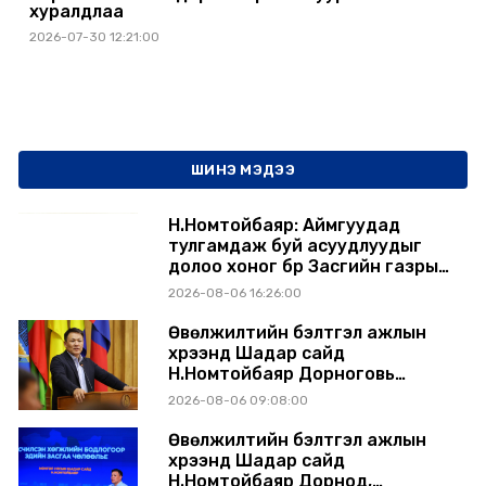
хуралдлаа
2026-07-30 12:21:00
ШИНЭ МЭДЭЭ
Н.Номтойбаяр: Аймгуудад
тулгамдаж буй асуудлуудыг
долоо хоног бүр Засгийн газрын
хуралдаанд танилцуулж,
2026-08-06 16:26:00
шийдвэрлүүлнэ
Өвөлжилтийн бэлтгэл ажлын
хүрээнд Шадар сайд
Н.Номтойбаяр Дорноговь
аймагт ажиллав
2026-08-06 09:08:00
Өвөлжилтийн бэлтгэл ажлын
хүрээнд Шадар сайд
Н.Номтойбаяр Дорнод,