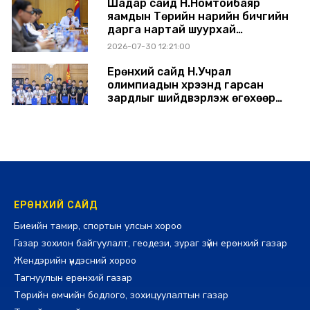
Шадар сайд Н.Номтойбаяр
яамдын Төрийн нарийн бичгийн
дарга нартай шуурхай
хуралдлаа
2026-07-30 12:21:00
Ерөнхий сайд Н.Учрал
олимпиадын хүрээнд гарсан
зардлыг шийдвэрлэж өгөхөөр
болов
2026-07-29 14:11:00
ЕРӨНХИЙ САЙД
Биеийн тамир, спортын улсын хороо
Газар зохион байгуулалт, геодези, зураг зүйн ерөнхий газар
Жендэрийн үндэсний хороо
Тагнуулын ерөнхий газар
Төрийн өмчийн бодлого, зохицуулалтын газар