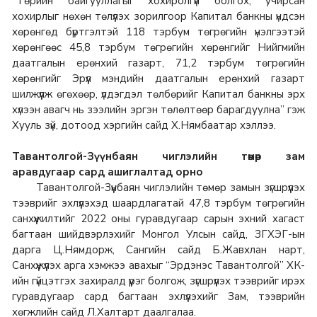
“Төрийн байгууллагыг хохиролгүй болгох, учирсан
хохирлыг нөхөн төлүүлэх зорилгоор Капитал банкны үндсэн
хөрөнгөд бүртгэлтэй 118 тэрбум төгрөгийн үнэлгээтэй
хөрөнгөөс 45,8 тэрбум төгрөгийн хөрөнгийг Нийгмийн
даатгалын ерөнхий газарт, 71,2 тэрбум төгрөгийн
хөрөнгийг Эрүүл мэндийн даатгалын ерөнхий газарт
шилжүүлж өгөхөөр, үлдэгдэл төлбөрийг Капитал банкны эрх
хүлээн авагч нь зээлийн эргэн төлөлтөөр барагдуулна” гэж
Хууль зүй, дотоод хэргийн сайд Х.Нямбаатар хэллээ.
Тавантолгой-Зүүнбаян чиглэлийн төмөр зам
аравдугаар сард ашиглалтад орно
Тавантолгой-Зүүнбаян чиглэлийн төмөр замын зүгшрүүлэх
тээврийг эхлүүлэхэд шаардлагатай 47,8 тэрбум төгрөгийн
санхүүжилтийг 2022 оны гуравдугаар сарын эхний хагаст
багтаан шийдвэрлэхийг Монгол Улсын сайд, ЗГХЭГ-ын
дарга Ц.Нямдорж, Сангийн сайд Б.Жавхлан нарт,
Санхүүжүүлэх арга хэмжээ авахыг “Эрдэнэс Тавантолгой” ХК-
ийн гүйцэтгэх захиралд үүрэг болгож, зүгшрүүлэх тээврийг ирэх
гуравдугаар сард багтаан эхлүүлэхийг Зам, тээврийн
хөгжлийн сайд Л.Халтарт даалгалаа.