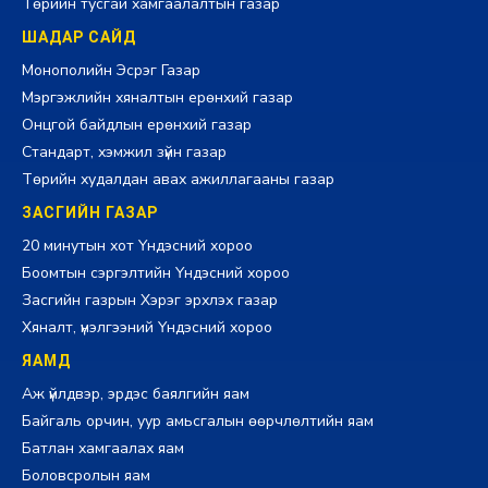
Төрийн тусгай хамгаалалтын газар
ШАДАР САЙД
Монополийн Эсрэг Газар
Мэргэжлийн хяналтын ерөнхий газар
Онцгой байдлын ерөнхий газар
Стандарт, хэмжил зүйн газар
Төрийн худалдан авах ажиллагааны газар
ЗАСГИЙН ГАЗАР
20 минутын хот Үндэсний хороо
Боомтын сэргэлтийн Үндэсний хороо
Засгийн газрын Хэрэг эрхлэх газар
Хяналт, үнэлгээний Үндэсний хороо
ЯАМД
Аж үйлдвэр, эрдэс баялгийн яам
Байгаль орчин, уур амьсгалын өөрчлөлтийн яам
Батлан хамгаалах яам
Боловсролын яам