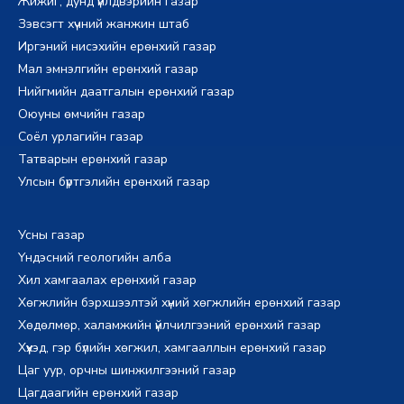
Жижиг, дунд үйлдвэрийн газар
Зэвсэгт хүчний жанжин штаб
Иргэний нисэхийн ерөнхий газар
Мал эмнэлгийн ерөнхий газар
Нийгмийн даатгалын ерөнхий газар
Оюуны өмчийн газар
Соёл урлагийн газар
Татварын ерөнхий газар
Улсын бүртгэлийн ерөнхий газар
Усны газар
Үндэсний геологийн алба
Хил хамгаалах ерөнхий газар
Хөгжлийн бэрхшээлтэй хүний хөгжлийн ерөнхий газар
Хөдөлмөр, халамжийн үйлчилгээний ерөнхий газар
Хүүхэд, гэр бүлийн хөгжил, хамгааллын ерөнхий газар
Цаг уур, орчны шинжилгээний газар
Цагдаагийн ерөнхий газар