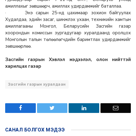
ажиллахыг зөвшөөрч, ажиллах удирдамжийг баталлаа.
· Энэ сарын 25-нд цахимаар зохион байгуулах
Худалдаа, эдийн засаг, шинжлэх ухаан, техникийн хамтын
ажиллагааны Монгол, Беларусийн Засгийн газар
хоорондын комиссын зургадугаар хуралдаанд оролцох
Монголын талын төлөөлөгчдийн баримтлах удирдамжийг
зөвшөөрлөө.
Засгийн газрын Хэвлэл мэдээлэл, олон нийттэй
харилцах газар
Засгийн газрын хуралдаан
САНАЛ БОЛГОХ
МЭДЭЭ