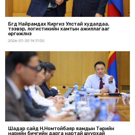
Бүгд Найрамдах Киргиз Улстай худалдаа,
тээвэр, логистикийн хамтын ажиллагааг
өргөжүүлнэ
2026-07-30 14:17:00
Шадар сайд Н.Номтойбаяр яамдын Төрийн
нарийн бичгийн дарга нартай шуурхай