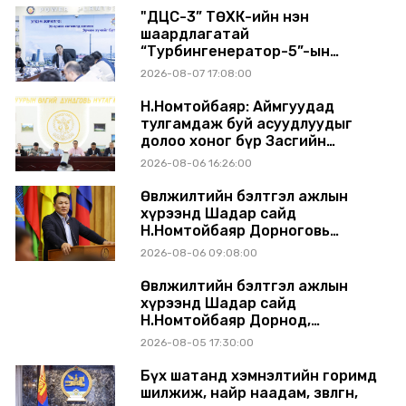
"ДЦС-3” ТӨХК-ийн нэн
шаардлагатай
“Турбингенератор-5”-ын
шинэчлэлийн төсвийг
2026-08-07 17:08:00
шийдвэрлэхээр болов
Н.Номтойбаяр: Аймгуудад
тулгамдаж буй асуудлуудыг
долоо хоног бүр Засгийн
газрын хуралдаанд
2026-08-06 16:26:00
танилцуулж, шийдвэрлүүлнэ
Өвөлжилтийн бэлтгэл ажлын
хүрээнд Шадар сайд
Н.Номтойбаяр Дорноговь
аймагт ажиллав
2026-08-06 09:08:00
Өвөлжилтийн бэлтгэл ажлын
хүрээнд Шадар сайд
Н.Номтойбаяр Дорнод,
Сүхбаатар аймагт ажиллав
2026-08-05 17:30:00
Бүх шатанд хэмнэлтийн горимд
шилжиж, найр наадам, зөвлөгөөн,