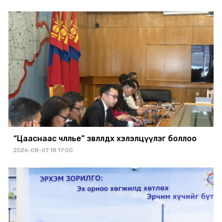
“Цааснаас чөлөөлье” зөвлөлдөх хэлэлцүүлэг боллоо
2026-08-07 18:17:00