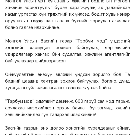
Монгол Улсын урт хугацааны хөгжлийн бодлогын Ногоон
хөгжлийн зорилтуудыг бүрэн хэрэгжүүлж, эх дэлхийнхээ
насыг уртасгах хүн төрөлхтний их үйлсэд бодит хувь нэмэр
оруулахын төлөө өөрөөс шалтгаалах бүхнийг зориулан ажиллах
болно гэдгээ илэрхийлье.
Монгол Улсын Засгийн газар “Тэрбум мод” үндэсний
хөдөлгөөнийг хариуцан зохион байгуулах, мэргэжлийн
удирдлагаар хангах Ойн судалгаа, хөгжлийн агентлагийг
байгуулахаар шийдвэрлэсэн.
Ойжуулалтын энэхүү зөвлөгөөний үндсэн зорилго бол Та
бидний цаашид хамтран зохион байгуулах, богино, дунд
хугацааны үйл ажиллагааны төлөвлөгөө гэж үзэж байна.
“Тэрбум мод” хөдөлгөөнийг дэмжиж, 600 гаруй сая мод тарьж,
арчлахаа илэрхийлсэн эрхэм баялаг бүтээгчид, хувийн
хэвшлийнхэндээ гүн талархал илэрхийлье!
Засгийн газрын энэ долоо хоногийн хуралдааныг аймаг,
нийслэлийн Засаг дарга нартай өргөтгөсөн хэлбэрээр зохион