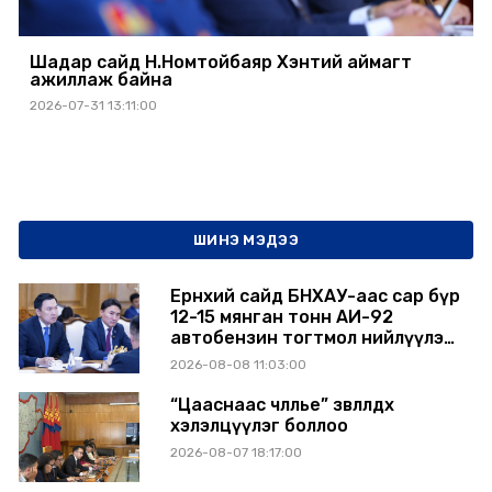
Шадар сайд Н.Номтойбаяр Хэнтий аймагт
ажиллаж байна
2026-07-31 13:11:00
ШИНЭ МЭДЭЭ
Ерөнхий сайд БНХАУ-аас сар бүр
12-15 мянган тонн АИ-92
автобензин тогтмол нийлүүлэх
хүсэлт тавилаа
2026-08-08 11:03:00
“Цааснаас чөлөөлье” зөвлөлдөх
хэлэлцүүлэг боллоо
2026-08-07 18:17:00