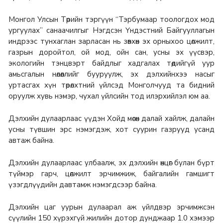
Монгол Улсын Төрийн тэргүүн “Тэрбумаар тоологдох мод
ургуулах” санаачилгыг Нэгдсэн Үндэстний Байгууллагын
индрээс тунхаглан зарласан нь зөвхөн эх орныхоо цөлжилт,
газрын доройтол, ой мод, ойн сан, усны эх үүсвэр,
экологийн тэнцвэрт байдлыг хадгалах төдийгүй уур
амьсгалын нөлөөллийг бууруулж, эх дэлхийнхээ насыг
уртасгах хүн төрөлхтний үйлсэд Монголчууд та бидний
оруулж хувь нэмэр, чухал үйлсийн тод илэрхийлэл юм аа.
Дэлхийн дулаарлаас үүдэн Хойд мөсөн далай хайлж, далайн
усны түвшин эрс нэмэгдэж, хот суурин газрууд усанд
автаж байна.
Дэлхийн дулаарлаас улбаалж, эх дэлхийн өнцөг булан бүрт
түймэр гарч, цөлжилт эрчимжиж, байгалийн гамшигт
үзэгдлүүдийн давтамж нэмэгдсээр байна.
Дэлхийн цаг уурын дулаарал аж үйлдвэр эрчимжсэн
сүүлийн 150 хүрэхгүй жилийн дотор дунджаар 1.0 хэмээр