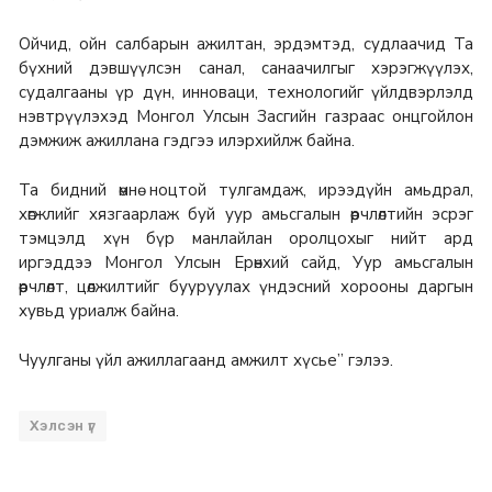
Ойчид, ойн салбарын ажилтан, эрдэмтэд, судлаачид Та
бүхний дэвшүүлсэн санал, санаачилгыг хэрэгжүүлэх,
судалгааны үр дүн, инноваци, технологийг үйлдвэрлэлд
нэвтрүүлэхэд Монгол Улсын Засгийн газраас онцгойлон
дэмжиж ажиллана гэдгээ илэрхийлж байна.
Та бидний өмнө ноцтой тулгамдаж, ирээдүйн амьдрал,
хөгжлийг хязгаарлаж буй уур амьсгалын өөрчлөлтийн эсрэг
тэмцэлд хүн бүр манлайлан оролцохыг нийт ард
иргэддээ Монгол Улсын Ерөнхий сайд, Уур амьсгалын
өөрчлөлт, цөлжилтийг бууруулах үндэсний хорооны даргын
хувьд уриалж байна.
Чуулганы үйл ажиллагаанд амжилт хүсье” гэлээ.
Хэлсэн үг