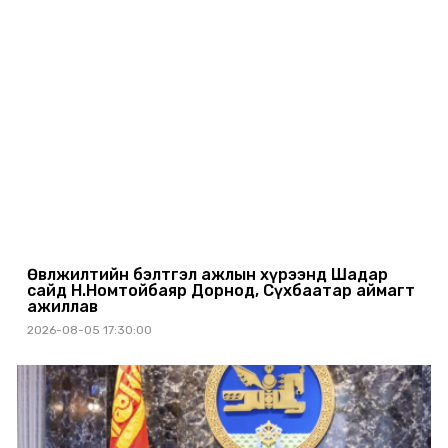
Өвөлжилтийн бэлтгэл ажлын хүрээнд Шадар
сайд Н.Номтойбаяр Дорнод, Сүхбаатар аймагт
ажиллав
2026-08-05 17:30:00