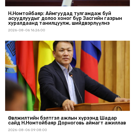
Н.Номтойбаяр: Аймгуудад тулгамдаж буй
асуудлуудыг долоо хоног бүр Засгийн газрын
хуралдаанд танилцуулж, шийдвэрлүүлнэ
2026-08-06 16:26:00
Өвөлжилтийн бэлтгэл ажлын хүрээнд Шадар
сайд Н.Номтойбаяр Дорноговь аймагт ажиллав
2026-08-06 09:08:00