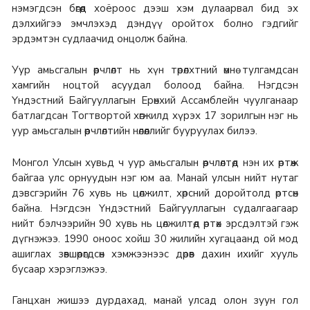
нэмэгдсэн бөгөөд хоёроос дээш хэм дулаарвал бид эх
дэлхийгээ эмчлэхэд дэндүү оройтох болно гэдгийг
эрдэмтэн судлаачид онцолж байна.
Уур амьсгалын өөрчлөлт нь хүн төрөлхтний өмнө тулгамдсан
хамгийн ноцтой асуудал болоод байна. Нэгдсэн
Үндэстний Байгууллагын Ерөнхий Ассамблейн чуулганаар
батлагдсан Тогтвортой хөгжилд хүрэх 17 зорилгын нэг нь
уур амьсгалын өөрчлөлтийн нөлөөллийг бууруулах билээ.
Монгол Улсын хувьд ч уур амьсгалын өөрчлөлтөд нэн их өртөж
байгаа улс орнуудын нэг юм аа. Манай улсын нийт нутаг
дэвсгэрийн 76 хувь нь цөлжилт, хөрсний доройтолд өртсөн
байна. Нэгдсэн Үндэстний Байгууллагын судалгаагаар
нийт бэлчээрийн 90 хувь нь цөлжилтөд өртөх эрсдэлтэй гэж
дүгнэжээ. 1990 оноос хойш 30 жилийн хугацаанд ой мод
ашиглах зөвшөөрөгдсөн хэмжээнээс дөрөв дахин ихийг хууль
бусаар хэрэглэжээ.
Ганцхан жишээ дурдахад, манай улсад олон зуун гол