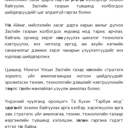
байгуулж, Засгийн газрын түвшинд холбогдох
шийдвэрүүдийг цаг алдалгүй гаргах болно.
Мөн Аймаг, нийслэлийн засаг дарга нарын ажлыг дүгнэх
Засгийн газрын холбогдох журамд мод тарих, арчлах,
байгаль орчинд эерэг нөлөө үзүүлэх шинэлэг технологи
нэвтрүүлэх, энэ чиглэлд иргэд, аж ахуйн нэгжийн
санаачилгыг дэмжих зэрэг чанарын үзүүлэлтүүдийг энэ
хурлаар шийдвэрлэнэ.
Цаашид Монгол Улсын Засгийн газар хөгжлийн стратеги
зорилго, үйл ажиллагаандаа ногоон шийдлүүдийг
эрхэмлэсэн техник, технологийн дэвшлийг нэвтрүүлэхийн
төлөө улс төрийн манлайлал үзүүлж ажиллах болно.
Үндэсний чуулганд оролцогч Та бүхэн “Тэрбум мод”
хөдөлгөөнийг зохион байгуулах арга хэлбэр, хэрэгжүүлэх арга
зам, стратеги, үйл ажиллагаа, техник, технологийн талаар
мэргэжлийн түвшинд хэлэлцэж, зөвлөмж гаргана гэдэгт
итгэл төгс байна.