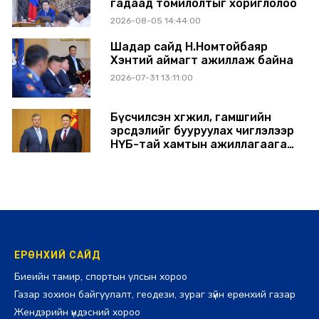
гадаад томилолтыг хориглолоо
2026-08-05 14:44:00
Шадар сайд Н.Номтойбаяр
Хэнтий аймагт ажиллаж байна
2026-07-31 13:11:00
Бүсчилсэн хөгжил, гамшгийн
эрсдэлийг бууруулах чиглэлээр
НҮБ-тай хамтын ажиллагаагаа
өргөжүүлэхээр санал солилцлоо
2026-07-31 12:06:00
ЕРӨНХИЙ САЙД
Биеийн тамир, спортын улсын хороо
Газар зохион байгуулалт, геодези, зураг зүйн ерөнхий газар
Жендэрийн үндэсний хороо