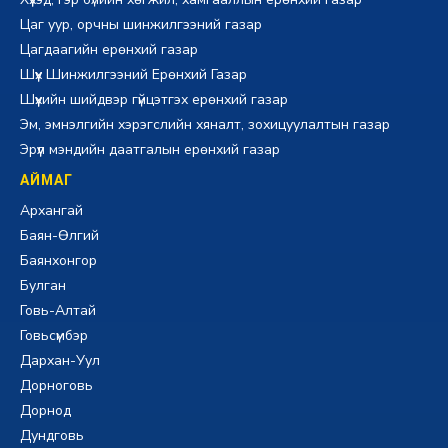
Цаг уур, орчны шинжилгээний газар
Цагдаагийн ерөнхий газар
Шүүх Шинжилгээний Ерөнхий Газар
Шүүхийн шийдвэр гүйцэтгэх ерөнхий газар
Эм, эмнэлгийн хэрэгслийн хяналт, зохицуулалтын газар
Эрүүл мэндийн даатгалын ерөнхий газар
АЙМАГ
Архангай
Баян-Өлгий
Баянхонгор
Булган
Говь-Алтай
Говьсүмбэр
Дархан-Уул
Дорноговь
Дорнод
Дундговь