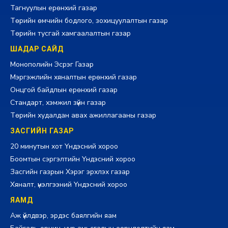
Тагнуулын ерөнхий газар
Төрийн өмчийн бодлого, зохицуулалтын газар
Төрийн тусгай хамгаалалтын газар
ШАДАР САЙД
Монополийн Эсрэг Газар
Мэргэжлийн хяналтын ерөнхий газар
Онцгой байдлын ерөнхий газар
Стандарт, хэмжил зүйн газар
Төрийн худалдан авах ажиллагааны газар
ЗАСГИЙН ГАЗАР
20 минутын хот Үндэсний хороо
Боомтын сэргэлтийн Үндэсний хороо
Засгийн газрын Хэрэг эрхлэх газар
Хяналт, үнэлгээний Үндэсний хороо
ЯАМД
Аж үйлдвэр, эрдэс баялгийн яам