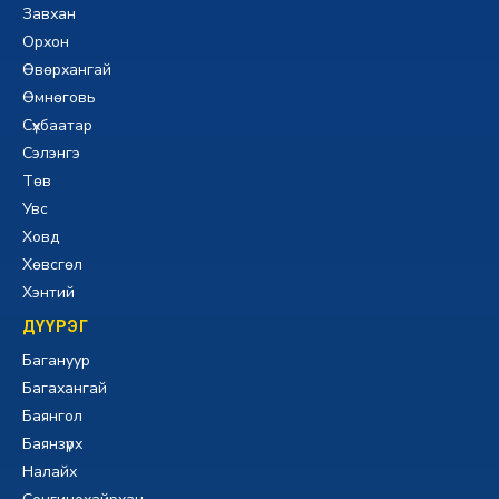
Завхан
Орхон
Өвөрхангай
Өмнөговь
Сүхбаатар
Сэлэнгэ
Төв
Увс
Ховд
Хөвсгөл
Хэнтий
ДҮҮРЭГ
Багануур
Багахангай
Баянгол
Баянзүрх
Налайх