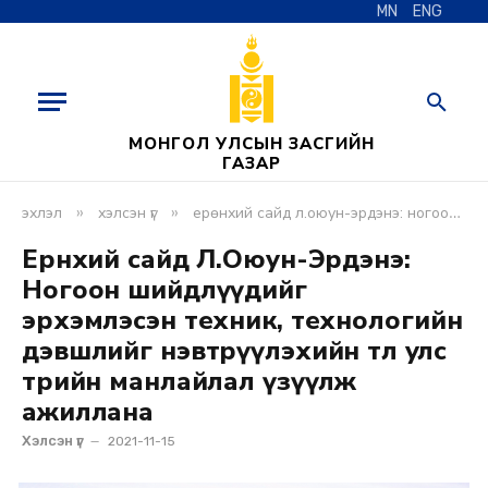
MN
ENG
МОНГОЛ УЛСЫН ЗАСГИЙН
ГАЗАР
»
»
эхлэл
хэлсэн үг
ерөнхий сайд л.оюун-эрдэнэ: ногоон шийдлүүдийг эрхэмлэсэн техник, технологийн дэвшлийг нэвтрүүлэхийн төлөө улс төрийн манлайлал үзүүлж ажиллана
Ерөнхий сайд Л.Оюун-Эрдэнэ:
Ногоон шийдлүүдийг
эрхэмлэсэн техник, технологийн
дэвшлийг нэвтрүүлэхийн төлөө улс
төрийн манлайлал үзүүлж
ажиллана
Хэлсэн үг
2021-11-15