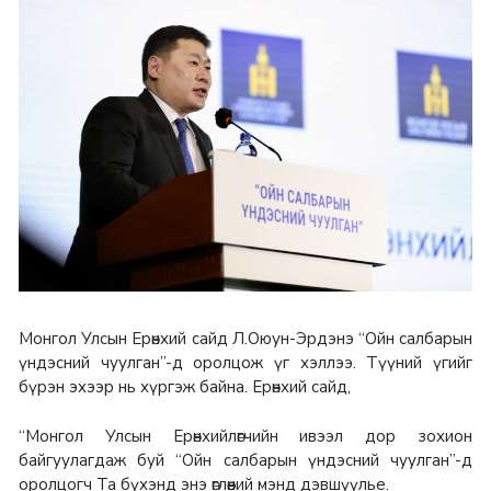
Монгол Улсын Ерөнхий сайд Л.Оюун-Эрдэнэ “Ойн салбарын
үндэсний чуулган”-д оролцож үг хэллээ. Түүний үгийг
бүрэн эхээр нь хүргэж байна. Ерөнхий сайд,
“Монгол Улсын Ерөнхийлөгчийн ивээл дор зохион
байгуулагдаж буй “Ойн салбарын үндэсний чуулган”-д
оролцогч Та бүхэнд энэ өглөөний мэнд дэвшүүлье.