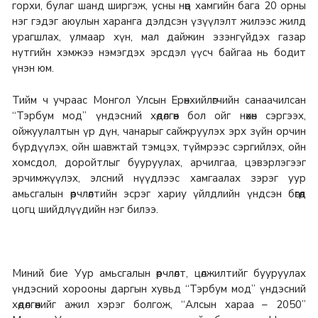
горхи, булаг шанд ширгэж, усны нөөц хамгийн бага 20 орны
нэг гэдэг аюулын харанга дэлдсэн үзүүлэлт жилээс жилд
урагшлах, улмаар хүн, мал дайжин эзэнгүйдэх газар
нутгийн хэмжээ нэмэгдэх эрсдэл үүсч байгаа нь бодит
үнэн юм.
Тийм ч учраас Монгол Улсын Ерөнхийлөгчийн санаачилсан
“Тэрбум мод” үндэсний хөдөлгөөн бол ойг нөхөн сэргээх,
ойжуулалтын үр дүн, чанарыг сайжруулэх эрх зүйн орчин
бүрдүүлэх, ойн шавжтай тэмцэх, түймрээс сэргийлэх, ойн
хомсдол, доройтлыг бууруулах, арчилгаа, цэвэрлэгээг
эрчимжүүлэх, элсний нүүдлээс хамгаалах зэрэг уур
амьсгалын өөрчлөлтийн эсрэг хариу үйлдлийн үндсэн бөгөөд
цогц шийдлүүдийн нэг билээ.
Миний бие Уур амьсгалын өөрчлөлт, цөлжилтийг бууруулах
үндэсний хорооны даргын хувьд “Тэрбум мод” үндэсний
хөдөлгөөнийг ажил хэрэг болгож, “Алсын хараа – 2050”