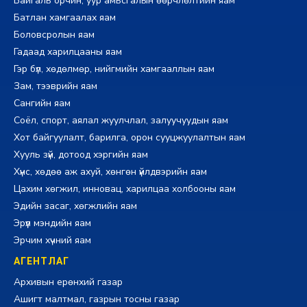
Байгаль орчин, уур амьсгалын өөрчлөлтийн яам
Батлан хамгаалах яам
Боловсролын яам
Гадаад харилцааны яам
Гэр бүл, хөдөлмөр, нийгмийн хамгааллын яам
Зам, тээврийн яам
Сангийн яам
Соёл, спорт, аялал жуулчлал, залуучуудын яам
Хот байгуулалт, барилга, орон сууцжуулалтын яам
Хууль зүй, дотоод хэргийн яам
Хүнс, хөдөө аж ахуй, хөнгөн үйлдвэрийн яам
Цахим хөгжил, инновац, харилцаа холбооны яам
Эдийн засаг, хөгжлийн яам
Эрүүл мэндийн яам
Эрчим хүчний яам
АГЕНТЛАГ
Архивын ерөнхий газар
Ашигт малтмал, газрын тосны газар