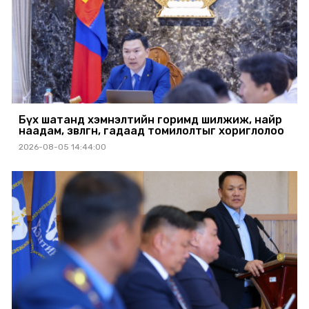
Бүх шатанд хэмнэлтийн горимд шилжиж, найр
наадам, зөвлөгөөн, гадаад томилолтыг хориглолоо
2026-08-05 14:44:00