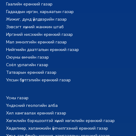
Гаалийн ерөнхий газар
Гадаадын иргэн, харьяатын газар
Жижиг, дунд үйлдвэрийн газар
Зэвсэгт хүчний жанжин штаб
Иргэний нисэхийн ерөнхий газар
Мал эмнэлгийн ерөнхий газар
Нийгмийн даатгалын ерөнхий газар
Оюуны өмчийн газар
Соёл урлагийн газар
Татварын ерөнхий газар
Улсын бүртгэлийн ерөнхий газар
Усны газар
Үндэсний геологийн алба
Хил хамгаалах ерөнхий газар
Хөгжлийн бэрхшээлтэй хүний хөгжлийн ерөнхий газар
Хөдөлмөр, халамжийн үйлчилгээний ерөнхий газар
Хүүхэд, гэр бүлийн хөгжил, хамгааллын ерөнхий газар