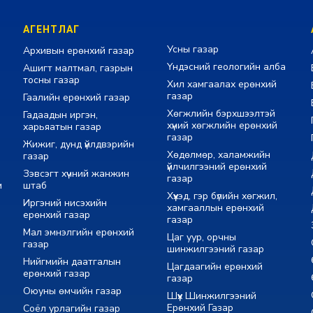
АГЕНТЛАГ
Усны газар
Архивын ерөнхий газар
Үндэсний геологийн алба
Ашигт малтмал, газрын
тосны газар
Хил хамгаалах ерөнхий
газар
Гаалийн ерөнхий газар
Хөгжлийн бэрхшээлтэй
Гадаадын иргэн,
хүний хөгжлийн ерөнхий
харьяатын газар
газар
Жижиг, дунд үйлдвэрийн
Хөдөлмөр, халамжийн
газар
үйлчилгээний ерөнхий
Зэвсэгт хүчний жанжин
газар
м
штаб
Хүүхэд, гэр бүлийн хөгжил,
Иргэний нисэхийн
хамгааллын ерөнхий
ерөнхий газар
газар
Мал эмнэлгийн ерөнхий
Цаг уур, орчны
газар
шинжилгээний газар
Нийгмийн даатгалын
Цагдаагийн ерөнхий
ерөнхий газар
газар
Оюуны өмчийн газар
Шүүх Шинжилгээний
Ерөнхий Газар
Соёл урлагийн газар