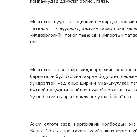
компаниудад дэмжлэг болно”. гэлээ.
Монголын нүүрс ассоциацийн Удирдах зөвлөли
татварыг тэглүүлэхэд Засгийн газар яриа хэлэ
үйлдвэрлэлийн тоног төхөөрөмжийн импортын татв
гэв.
Монголын арьс шир үйлдвэрлэлийн холбооны е
баримталж буй Засгийн газрын бодлогыг дэмжиж
хүндрэлтэй үед арьс ширний урамшууллаас тат
бүтцийн асуудлыг шийдвэл хувийн хэвшил тус г
Үүнд Засгийн газрын дэмжлэг чухал байна” гэв.
Ажил олгогч эзэд, мэргэжлийн холбоодын энэ 
Ковид-19 /-ын цар тахлын үеийн шинэ сэргэлтийн х