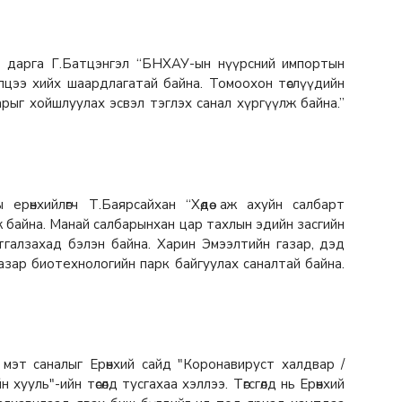
йн дарга Г.Батцэнгэл “БНХАУ-ын нүүрсний импортын
лцээ хийх шаардлагатай байна. Томоохон төслүүдийн
арыг хойшлуулах эсвэл тэглэх санал хүргүүлж байна.”
рөнхийлөгч Т.Баярсайхан “Хөдөө аж ахуйн салбарт
 байна. Манай салбарынхан цар тахлын эдийн засгийн
галзахад бэлэн байна. Харин Эмээлтийн газар, дэд
азар биотехнологийн парк байгуулах саналтай байна.
мэт саналыг Ерөнхий сайд "Коронавируст халдвар /
ууль"-ийн төсөлд тусгахаа хэллээ. Төгсгөлд нь Ерөнхий