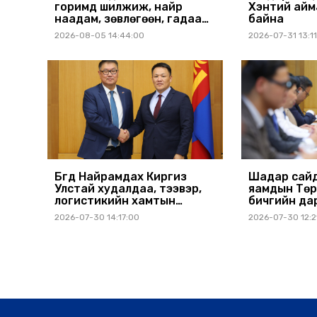
горимд шилжиж, найр
Хэнтий айм
наадам, зөвлөгөөн, гадаад
байна
томилолтыг хориглолоо
2026-08-05 14:44:00
2026-07-31 13:1
Бүгд Найрамдах Киргиз
Шадар сайд
Улстай худалдаа, тээвэр,
яамдын Төр
логистикийн хамтын
бичгийн да
ажиллагааг өргөжүүлнэ
шуурхай ху
2026-07-30 14:17:00
2026-07-30 12:2