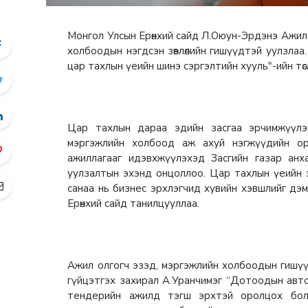
Монгол Улсын Ерөнхий сайд Л.Оюун-Эрдэнэ Ажил
холбоодын нэгдсэн зөвлөлийн гишүүдтэй уулзлаа
цар тахлын үеийн шинэ сэргэлтийн хууль"-ийн тө
Цар тахлын дараа эдийн засгаа эрчимжүүлэн
мэргэжлийн холбоод аж ахуй нэгжүүдийн ор
ажиллагааг идэвхжүүлэхэд Засгийн газар анх
уулзалтын эхэнд онцоллоо. Цар тахлын үеийн э
санаа нь бизнес эрхлэгчид хувийн хэвшлийг дэмж
Ерөнхий сайд танилцууллаа.
Ажил олгогч эзэд, мэргэжлийн холбоодын гишү
гүйцэтгэх захирал А.Уранчимэг “Дотоодын авт
тендерийн ажилд тэгш эрхтэй оролцох боло