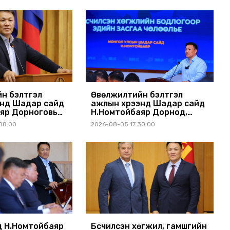
н бэлтгэл
Өвөлжилтийн бэлтгэл
энд Шадар сайд
ажлын хүрээнд Шадар сайд
яр Дорноговь
Н.Номтойбаяр Дорнод,
ллав
Сүхбаатар аймагт ажиллав
08:00
2026-08-05 17:30:00
 Н.Номтойбаяр
Бүсчилсэн хөгжил, гамшгийн