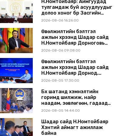
Н.Номтойбаяр: Аймгуудад
тулгамдаж буй асуудлуудыг
долоо хоног бүр Засгийн
газрын хуралдаанд
2026-08-06 16:26:00
танилцуулж, шийдвэрлүүлнэ
Өвөлжилтийн бэлтгэл
ажлын хүрээнд Шадар сайд
Н.Номтойбаяр Дорноговь
аймагт ажиллав
2026-08-06 09:08:00
Өвөлжилтийн бэлтгэл
ажлын хүрээнд Шадар сайд
Н.Номтойбаяр Дорнод,
Сүхбаатар аймагт ажиллав
2026-08-05 17:30:00
Бүх шатанд хэмнэлтийн
горимд шилжиж, найр
наадам, зөвлөгөөн, гадаад
томилолтыг хориглолоо
2026-08-05 14:44:00
Шадар сайд Н.Номтойбаяр
Хэнтий аймагт ажиллаж
байна