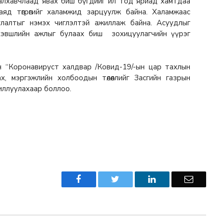
 халхавчлаад явах биш бүгдийг ил тод яриад хамтдаа
аяд төгрөгийг халамжид зарцуулж байна. Халамжаас
уулалтыг нэмэх чиглэлтэй ажиллаж байна. Асуудлыг
н хэвшлийн ажлыг булаах биш зохицуулагчийн үүрэг
эн “Коронавируст халдвар /Ковид-19/-ын цар тахлын
ах, мэргэжлийн холбоодын төлөөллийг Засгийн газрын
иллуулахаар боллоо.