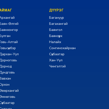
АЙМАГ
ДҮҮРЭГ
Архангай
Багануур
Баян-Өлгий
Багахангай
Баянхонгор
Баянгол
Булган
Баянзүрх
Говь-Алтай
Налайх
Говьсүмбэр
Сонгинохайрхан
Дархан-Уул
Сүхбаатар
Дорноговь
Хан-Уул
Дорнод
Чингэлтэй
Дундговь
Завхан
Орхон
Өвөрхангай
Өмнөговь
Сүхбаатар
Сэлэнгэ