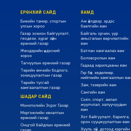
ЕРӨНХИЙ САЙД
ЯАМД
Биеийн тамир, спортын
Аж үйлдвэр, эрдэс
улсын хороо
баялгийн яам
Газар зохион байгуулалт,
Байгаль орчин, уур
геодези, зураг зүйн
амьсгалын өөрчлөлтийн
ерөнхий газар
яам
Жендэрийн үндэсний
Батлан хамгаалах яам
хороо
Боловсролын яам
Тагнуулын ерөнхий газар
Гадаад харилцааны яам
Төрийн өмчийн бодлого,
Гэр бүл, хөдөлмөр,
зохицуулалтын газар
нийгмийн хамгааллын яа
Төрийн тусгай
Зам, тээврийн яам
хамгаалалтын газар
Сангийн яам
ШАДАР САЙД
Соёл, спорт, аялал
жуулчлал, залуучуудын
Монополийн Эсрэг Газар
яам
Мэргэжлийн хяналтын
Хот байгуулалт, барилга,
ерөнхий газар
орон сууцжуулалтын яам
Онцгой байдлын ерөнхий
Хууль зүй, дотоод хэргийн
газар