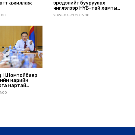
агт ажиллаж
эрсдэлийг бууруулах
чиглэлээр НҮБ-тай хамтын
ажиллагаагаа өргөжүүлэхээр
1:00
2026-07-31 12:06:00
санал солилцлоо
 Н.Номтойбаяр
ийн нарийн
рга нартай
ралдлаа
1:00