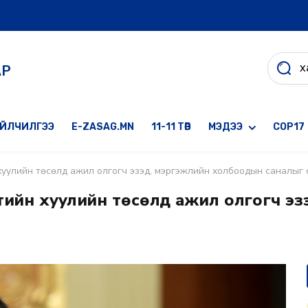
АР
ҮЙЛЧИЛГЭЭ
E-ZASAG.MN
11-11 ТӨВ
МЭДЭЭ
COP17
 хуулийн төсөлд ажил олгогч эзэд, мэргэжлийн холбоодын саналыг
тийн хуулийн төсөлд ажил олгогч эз