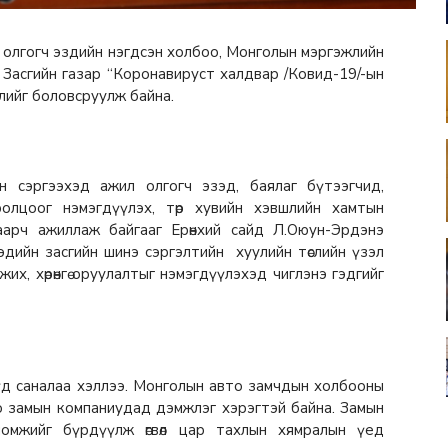
 олгогч эздийн нэгдсэн холбоо, Монголын мэргэжлийн
. Засгийн газар “Коронавируст халдвар /Ковид-19/-ын
слийг боловсруулж байна.
 сэргээхэд ажил олгогч эзэд, баялаг бүтээгчид,
олцоог нэмэгдүүлэх, төр хувийн хэвшлийн хамтын
аарч ажиллаж байгааг Ерөнхий сайд Л.Оюун-Эрдэнэ
дийн засгийн шинэ сэргэлтийн хуулийн төслийн үзэл
их, хөрөнгө оруулалтыг нэмэгдүүлэхэд чиглэнэ гэдгийг
үд саналаа хэллээ. Монголын авто замчдын холбооны
о замын компаниудад дэмжлэг хэрэгтэй байна. Замын
мжийг бүрдүүлж өгвөл цар тахлын хямралын үед