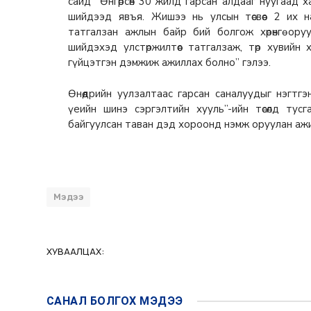
сайд “Өнгөрсөн 30 жилд гарсан алдааг нуугаад
шийдээд явъя. Жишээ нь улсын төсвөөс 2 их н
татгалзан ажлын байр бий болгож хөрөнгө ор
шийдэхэд улстөржилтөөс татгалзаж, төр хувий
гүйцэтгэн дэмжиж ажиллах болно” гэлээ.
Өнөөдрийн уулзалтаас гарсан саналуудыг нэгтг
үеийн шинэ сэргэлтийн хууль”-ийн төсөлд тусг
байгуулсан таван дэд хороонд нэмж оруулан аж
Мэдээ
ХУВААЛЦАХ:
САНАЛ БОЛГОХ
МЭДЭЭ