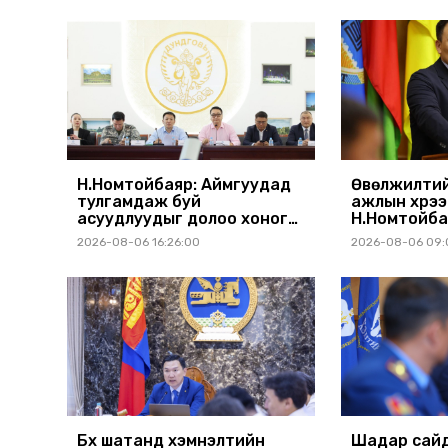
Н.Номтойбаяр: Аймгуудад
Өвөлжилтий
тулгамдаж буй
ажлын хүрэ
асуудлуудыг долоо хоног
Н.Номтойба
бүр Засгийн газрын
аймагт ажи
2026-08-06 16:26:00
2026-08-06 09:
хуралдаанд танилцуулж,
шийдвэрлүүлнэ
Бүх шатанд хэмнэлтийн
Шадар сайд