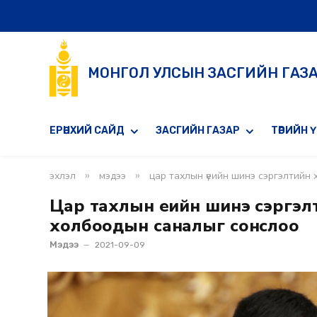
МОНГОЛ УЛСЫН ЗАСГИЙН ГАЗ
ЕРӨНХИЙ САЙД
ЗАСГИЙН ГАЗАР
ТӨРИЙН 
»
»
эхлэл
мэдээ
цар тахлын үеийн шинэ сэргэлтийн
Цар тахлын үеийн шинэ сэргэл
холбоодын саналыг сонслоо
Мэдээ
2021-09-09