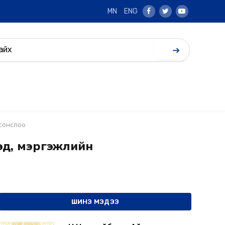
MN
ENG
Facebook
Twitter
Youtube
 сонслоо
эд, мэргэжлийн
ШИНЭ МЭДЭЭ