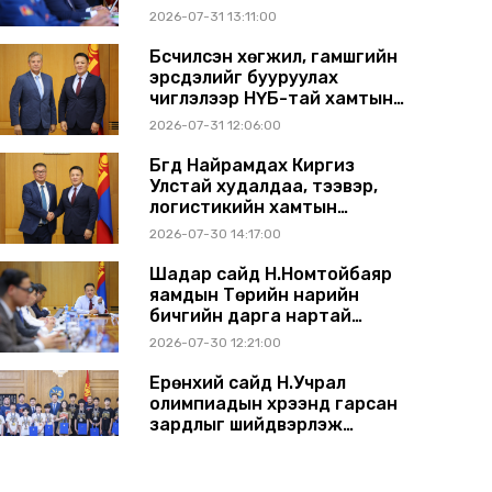
2026-07-31 13:11:00
Бүсчилсэн хөгжил, гамшгийн
эрсдэлийг бууруулах
чиглэлээр НҮБ-тай хамтын
ажиллагаагаа өргөжүүлэхээр
2026-07-31 12:06:00
санал солилцлоо
Бүгд Найрамдах Киргиз
Улстай худалдаа, тээвэр,
логистикийн хамтын
ажиллагааг өргөжүүлнэ
2026-07-30 14:17:00
Шадар сайд Н.Номтойбаяр
яамдын Төрийн нарийн
бичгийн дарга нартай
шуурхай хуралдлаа
2026-07-30 12:21:00
Ерөнхий сайд Н.Учрал
олимпиадын хүрээнд гарсан
зардлыг шийдвэрлэж
өгөхөөр болов
2026-07-29 14:11:00