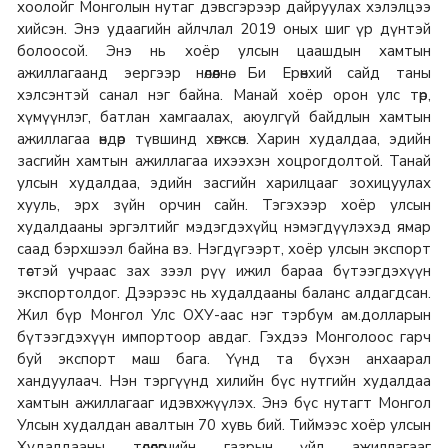
хоолойг Монголын нутаг дэвсгэрээр дайруулах хэлэлцээ
хийсэн. Энэ удаагийн айлчлал 2019 оных шиг үр дүнтэй
болоосой. Энэ нь хоёр улсын цаашдын хамтын
ажиллагаанд эергээр нөлөөлнө. Би Ерөнхий сайд таны
хэлсэнтэй санал нэг байна. Манай хоёр орон улс төр,
хүмүүнлэг, батлан хамгаалах, аюулгүй байдлын хамтын
ажиллагаа өндөр түвшинд хөгжсөн. Харин худалдаа, эдийн
засгийн хамтын ажиллагаа ихээхэн хоцрогдолтой. Танай
улсын худалдаа, эдийн засгийн харилцааг зохицуулах
хууль, эрх зүйн орчин сайн. Тэгэхээр хоёр улсын
худалдааны эргэлтийг мэдэгдэхүйц нэмэгдүүлэхэд ямар
саад бэрхшээл байна вэ. Нэгдүгээрт, хоёр улсын экспорт
төстэй учраас зах зээл рүү ижил бараа бүтээгдэхүүн
экспортолдог. Дээрээс нь худалдааны баланс алдагдсан.
Жил бүр Монгол Улс ОХУ-аас нэг тэрбум ам.долларын
бүтээгдэхүүн импортоор авдаг. Гэхдээ Монголоос гарч
буй экспорт маш бага. Үүнд та бүхэн анхаарал
хандуулаач. Нэн тэргүүнд хилийн бүс нутгийн худалдаа
хамтын ажиллагааг идэвхжүүлэх. Энэ бүс нутагт Монгол
Улсын худалдан авалтын 70 хувь бий. Тиймээс хоёр улсын
Худалдааны төлөөлөгчийн газрын үйл ажиллагааг