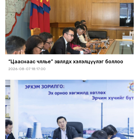
“Цааснаас чөлөөлье” зөвлөлдөх хэлэлцүүлэг боллоо
2026-08-07 18:17:00