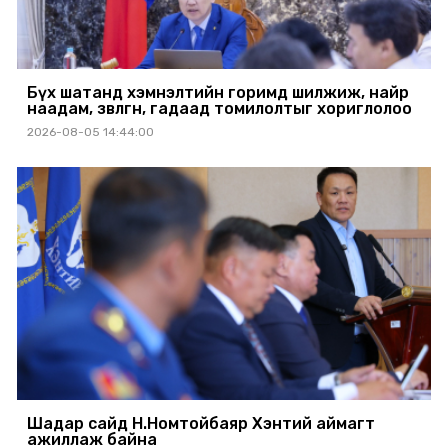
Бүх шатанд хэмнэлтийн горимд шилжиж, найр
наадам, зөвлөгөөн, гадаад томилолтыг хориглолоо
2026-08-05 14:44:00
Шадар сайд Н.Номтойбаяр Хэнтий аймагт
ажиллаж байна