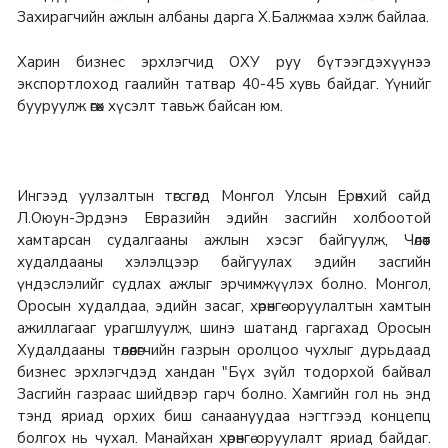
Захирагчийн ажлын албаны дарга Х.Балжмаа хэлж байлаа.
Харин бизнес эрхлэгчид ОХУ руу бүтээгдэхүүнээ
экспортлоход гаалийн татвар 40-45 хувь байдаг. Үүнийг
бууруулж өгөх хүсэлт тавьж байсан юм.
Ингээд уулзалтын төгсгөлд Монгол Улсын Ерөнхий сайд
Л.Оюун-Эрдэнэ Евразийн эдийн засгийн холбоотой
хамтарсан судалгааны ажлын хэсэг байгуулж, Чөлөөт
худалдааны хэлэлцээр байгуулах эдийн засгийн
үндэслэлийг судлах ажлыг эрчимжүүлэх болно. Монгол,
Оросын худалдаа, эдийн засаг, хөрөнгө оруулалтын хамтын
ажиллагааг урагшлуулж, шинэ шатанд гаргахад Оросын
Худалдааны төлөөлөгчийн газрын оролцоо чухлыг дурьдаад
бизнес эрхлэгчдэд хандан "Бүх зүйл тодорхой байвал
Засгийн газраас шийдвэр гарч болно. Хамгийн гол нь энд
тэнд яриад орхих биш санаануудаа нэгтгээд концепц
болгох нь чухал. Манайхан хөрөнгө оруулалт яриад байдаг.