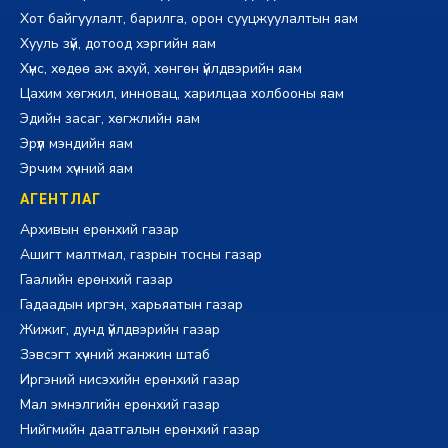
Хот байгуулалт, барилга, орон сууцжуулалтын яам
Хууль зүй, дотоод хэргийн яам
Хүнс, хөдөө аж ахуй, хөнгөн үйлдвэрийн яам
Цахим хөгжил, инновац, харилцаа холбооны яам
Эдийн засаг, хөгжлийн яам
Эрүүл мэндийн яам
Эрчим хүчний яам
АГЕНТЛАГ
Архивын ерөнхий газар
Ашигт малтмал, газрын тосны газар
Гаалийн ерөнхий газар
Гадаадын иргэн, харьяатын газар
Жижиг, дунд үйлдвэрийн газар
Зэвсэгт хүчний жанжин штаб
Иргэний нисэхийн ерөнхий газар
Мал эмнэлгийн ерөнхий газар
Нийгмийн даатгалын ерөнхий газар