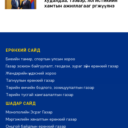
худалдаа, тээвэр, логистикийн
хамтын ажиллагааг өргөжүүлнэ
2026-07-30 14:17:00
ЕРӨНХИЙ САЙД
Биеийн тамир, спортын улсын хороо
Газар зохион байгуулалт, геодези, зураг зүйн ерөнхий газар
Жендэрийн үндэсний хороо
Тагнуулын ерөнхий газар
Төрийн өмчийн бодлого, зохицуулалтын газар
Төрийн тусгай хамгаалалтын газар
ШАДАР САЙД
Монополийн Эсрэг Газар
Мэргэжлийн хяналтын ерөнхий газар
Онцгой байдлын ерөнхий газар