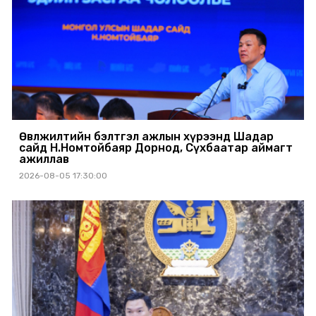
Өвөлжилтийн бэлтгэл ажлын хүрээнд Шадар
сайд Н.Номтойбаяр Дорнод, Сүхбаатар аймагт
ажиллав
2026-08-05 17:30:00