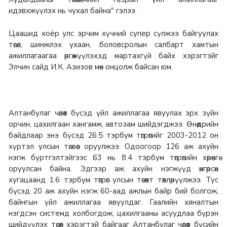
идэвхжүүлэх нь чухал байна" гэлээ.
Цаашид хоёр улс эрчим хүчний супер сүлжээ байгуулах
төсөл, шинжлэх ухаан, боловсролын салбарт хамтын
ажиллагаагаа өргөжүүлэхэд мартахгүй байх хэрэгтэйг
Элчин сайд И.К. Азизов мөн онцолж байсан юм.
Алтанбулаг чөлөөт бүсэд үйл ажиллагаа явуулах эрх зүйн
орчин, цахилгаан хангамж, автозам шийдэгджээ. Өнөөдрийн
байдлаар энэ бүсэд 26.5 тэрбум төгрөгийг 2003-2012 он
хүртэл улсын төсвөөс оруулжээ. Одоогоор 126 аж ахуйн
нэгж бүртгэлтэйгээс 63 нь 8.4 тэрбум төгрөгийн хөрөнгө
оруулсан байна. Эдгээр аж ахуйн нэгжүүд өнгөрсөн
хугацаанд 1.6 тэрбум төгрөг улсын төсөвт төвлөрүүлжээ. Тус
бүсэд 20 аж ахуйн нэгж 60-аад ажлын байр бий болгож,
байнгын үйл ажиллагаа явуулдаг. Гаалийн хяналтын
нэгдсэн системд холбогдож, цахилгааны асуудлаа бүрэн
шийдүүлэх төсөв хэрэгтэй байгааг Алтанбулаг чөлөөт бүсийн