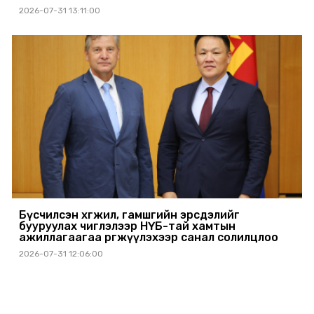
2026-07-31 13:11:00
Бүсчилсэн хөгжил, гамшгийн эрсдэлийг
бууруулах чиглэлээр НҮБ-тай хамтын
ажиллагаагаа өргөжүүлэхээр санал солилцлоо
2026-07-31 12:06:00