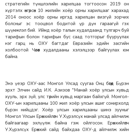
стратегийн түншлэлийн харилцаа тогтоосон 2019 он
хүртэлх өнгөрсөн 10 жилийн хоёр орны харилцааг харахад
2014 оноос хоёр орны иргэд харилцан визгүй зорчих
болсныг эс тооцвол бодитой үр дүн гараагүй гэх
шүүмжлэл бий. Иймд хоёр талын худалдаанд тулгарч буй
тарифын болон тарифын бус саад тотгорыг бууруулах
нэг гарц нь ОХУ багтдаг Евразийн эдийн засгийн
холбоотой Чөлөөт худалдааны хэлэлцээр байгуулах юм
байна.
Энэ үеэр ОХУ-аас Монгол Улсад суугаа Онц бөгөөд Бүрэн
эрхт Элчин сайд И.К. Азизов "Манай хоёр улсын хувьд
хууль, эрх зүй, улс төрийн хувьд маргаан байхгүй. Монгол-
ОХУ-ын харилцааны 100 жил хоёр улсын ашиг сонирхолд
бүрэн нийцдэг. Хоёр улсын харилцааны шинэ зууныг
Монгол Улсын Ерөнхийлөгч У.Хүрэлсүх манай улсад айлчилж
байгаагаар эхлүүлж байна гэж ойлгосон. Ерөнхийлөгч
У.Хүрэлсүх Ерөнхий сайд байхдаа ОХУ-д айлчилж хийн