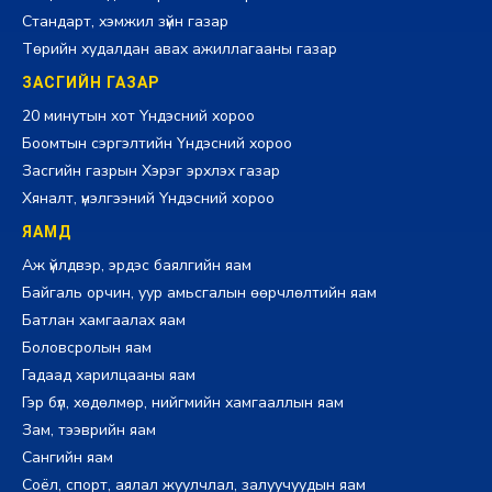
Стандарт, хэмжил зүйн газар
Төрийн худалдан авах ажиллагааны газар
ЗАСГИЙН ГАЗАР
20 минутын хот Үндэсний хороо
Боомтын сэргэлтийн Үндэсний хороо
Засгийн газрын Хэрэг эрхлэх газар
Хяналт, үнэлгээний Үндэсний хороо
ЯАМД
Аж үйлдвэр, эрдэс баялгийн яам
Байгаль орчин, уур амьсгалын өөрчлөлтийн яам
Батлан хамгаалах яам
Боловсролын яам
Гадаад харилцааны яам
Гэр бүл, хөдөлмөр, нийгмийн хамгааллын яам
Зам, тээврийн яам
Сангийн яам
Соёл, спорт, аялал жуулчлал, залуучуудын яам