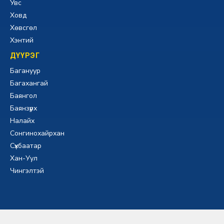
Увс
Ховд
Хөвсгөл
Хэнтий
ДҮҮРЭГ
Багануур
Багахангай
Баянгол
Баянзүрх
Налайх
Сонгинохайрхан
Сүхбаатар
Хан-Уул
Чингэлтэй