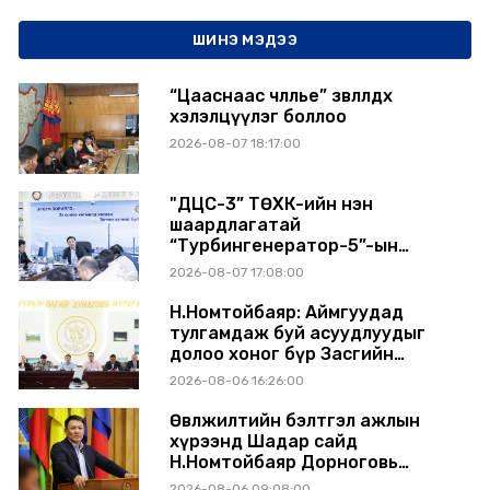
ШИНЭ МЭДЭЭ
“Цааснаас чөлөөлье” зөвлөлдөх
хэлэлцүүлэг боллоо
2026-08-07 18:17:00
"ДЦС-3” ТӨХК-ийн нэн
шаардлагатай
“Турбингенератор-5”-ын
шинэчлэлийн төсвийг
2026-08-07 17:08:00
шийдвэрлэхээр болов
Н.Номтойбаяр: Аймгуудад
тулгамдаж буй асуудлуудыг
долоо хоног бүр Засгийн
газрын хуралдаанд
2026-08-06 16:26:00
танилцуулж, шийдвэрлүүлнэ
Өвөлжилтийн бэлтгэл ажлын
хүрээнд Шадар сайд
Н.Номтойбаяр Дорноговь
аймагт ажиллав
2026-08-06 09:08:00