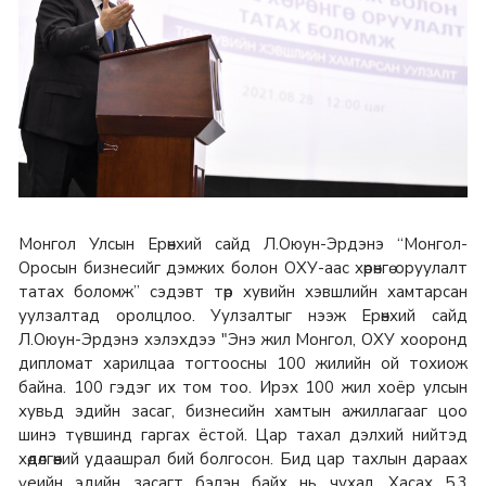
Монгол Улсын Ерөнхий сайд Л.Оюун-Эрдэнэ “Монгол-
Оросын бизнесийг дэмжих болон ОХУ-аас хөрөнгө оруулалт
татах боломж” сэдэвт төр хувийн хэвшлийн хамтарсан
уулзалтад оролцлоо. Уулзалтыг нээж Ерөнхий сайд
Л.Оюун-Эрдэнэ хэлэхдээ "Энэ жил Монгол, ОХУ хооронд
дипломат харилцаа тогтоосны 100 жилийн ой тохиож
байна. 100 гэдэг их том тоо. Ирэх 100 жил хоёр улсын
хувьд эдийн засаг, бизнесийн хамтын ажиллагааг цоо
шинэ түвшинд гаргах ёстой. Цар тахал дэлхий нийтэд
хөдөлгөөний удаашрал бий болгосон. Бид цар тахлын дараах
үеийн эдийн засагт бэлэн байх нь чухал. Хасах 5.3