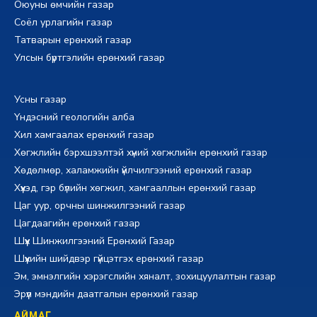
Оюуны өмчийн газар
Соёл урлагийн газар
Татварын ерөнхий газар
Улсын бүртгэлийн ерөнхий газар
Усны газар
Үндэсний геологийн алба
Хил хамгаалах ерөнхий газар
Хөгжлийн бэрхшээлтэй хүний хөгжлийн ерөнхий газар
Хөдөлмөр, халамжийн үйлчилгээний ерөнхий газар
Хүүхэд, гэр бүлийн хөгжил, хамгааллын ерөнхий газар
Цаг уур, орчны шинжилгээний газар
Цагдаагийн ерөнхий газар
Шүүх Шинжилгээний Ерөнхий Газар
Шүүхийн шийдвэр гүйцэтгэх ерөнхий газар
Эм, эмнэлгийн хэрэгслийн хяналт, зохицуулалтын газар
Эрүүл мэндийн даатгалын ерөнхий газар
АЙМАГ