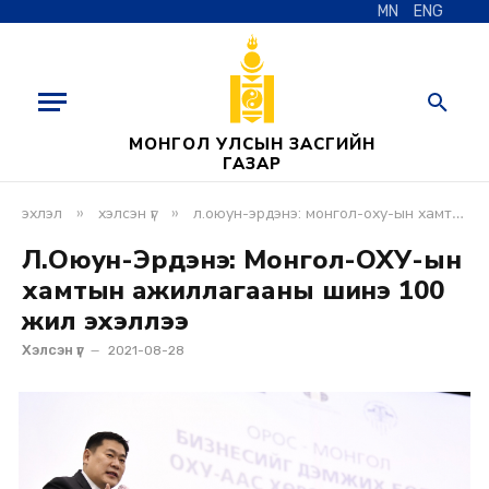
MN
ENG
МОНГОЛ УЛСЫН ЗАСГИЙН
ГАЗАР
»
»
эхлэл
хэлсэн үг
л.оюун-эрдэнэ: монгол-оху-ын хамтын ажиллагааны шинэ 100 жил эхэллээ
Л.Оюун-Эрдэнэ: Монгол-ОХУ-ын
хамтын ажиллагааны шинэ 100
жил эхэллээ
Хэлсэн үг
2021-08-28