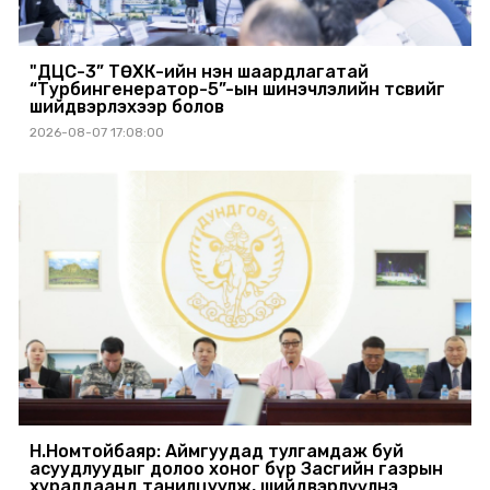
"ДЦС-3” ТӨХК-ийн нэн шаардлагатай
“Турбингенератор-5”-ын шинэчлэлийн төсвийг
шийдвэрлэхээр болов
2026-08-07 17:08:00
Н.Номтойбаяр: Аймгуудад тулгамдаж буй
асуудлуудыг долоо хоног бүр Засгийн газрын
хуралдаанд танилцуулж, шийдвэрлүүлнэ