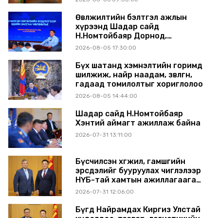
Өвөлжилтийн бэлтгэл ажлын
хүрээнд Шадар сайд
Н.Номтойбаяр Дорнод,
Сүхбаатар аймагт ажиллав
2026-08-05 17:30:00
Бүх шатанд хэмнэлтийн горимд
шилжиж, найр наадам, зөвлөгөөн,
гадаад томилолтыг хориглолоо
2026-08-05 14:44:00
Шадар сайд Н.Номтойбаяр
Хэнтий аймагт ажиллаж байна
2026-07-31 13:11:00
Бүсчилсэн хөгжил, гамшгийн
эрсдэлийг бууруулах чиглэлээр
НҮБ-тай хамтын ажиллагаагаа
өргөжүүлэхээр санал солилцлоо
2026-07-31 12:06:00
Бүгд Найрамдах Киргиз Улстай