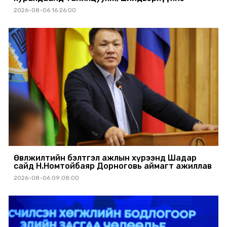
2026-08-06 16:26:00
Өвөлжилтийн бэлтгэл ажлын хүрээнд Шадар
сайд Н.Номтойбаяр Дорноговь аймагт ажиллав
2026-08-06 09:08:00