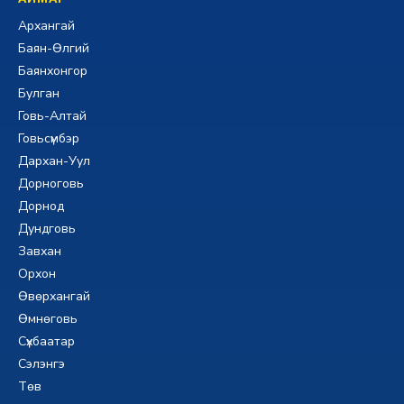
Архангай
Баян-Өлгий
Баянхонгор
Булган
Говь-Алтай
Говьсүмбэр
Дархан-Уул
Дорноговь
Дорнод
Дундговь
Завхан
Орхон
Өвөрхангай
Өмнөговь
Сүхбаатар
Сэлэнгэ
Төв