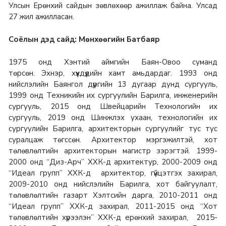
Улсын Ерөнхий сайдын зөвлөхөөр ажиллаж байна. Улсад
27 жил ажилласан.
Соёлын дэд сайд: Мөнхөөгийн Батбаяр
1975 онд Хэнтий аймгийн Баян-Овоо суманд
төрсөн.
Эхнэр, хүүхдүүдийн хамт амьдардаг. 1993 онд
нийслэлийн Баянгол дүүргийн 13 дугаар дунд сургууль,
1999 онд Техникийн их сургуулийн Барилга, инженерийн
сургууль, 2015 онд Швейцарийн Технологийн их
сургууль, 2019 онд Шинжлэх ухаан, технологийн их
сургуулийн Барилга, архитекторын сургуулийг тус тус
суралцаж төгссөн. Архитектор мэргэжилтэй, хот
төлөвлөлтийн архитекторын магистр зэрэгтэй. 1999-
2000 онд “Диз-Арч” ХХК-д архитектур, 2000-2009 онд
“Идеал групп” ХХК-д архитектор, гүйцэтгэх захирал,
2009-2010 онд нийслэлийн Барилга, хот байгуулалт,
төлөвлөлтийн газарт Хэлтсийн дарга, 2010-2011 онд
“Идеал групп” ХХК-д захирал, 2011-2015 онд “Хот
төлөвлөлтийн хүрээлэн” ХХК-д ерөнхий захирал, 2015-