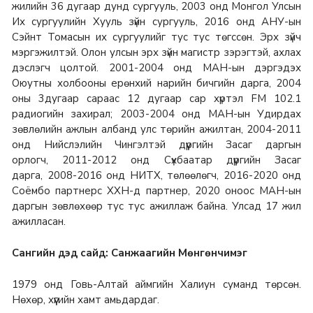
жилийн 36 дугаар дунд сургууль, 2003 онд Монгол Улсын
Их сургуулийн Хууль зүйн сургууль, 2016 онд АНУ-ын
Сэйнт Томасын их сургуулийг тус тус төгссөн. Эрх зүйч
мэргэжилтэй. Олон улсын эрх зүйн магистр зэрэгтэй, ахлах
дэслэгч цолтой. 2001-2004 онд МАН-ын дэргэдэх
Оюутны холбооны ерөнхий нарийн бичгийн дарга,
2004
оны 3дугаар сараас 12 дугаар сар хүртэл FM 102.1
радиогийн захирал;
2003-2004 онд МАН-ын Удирдах
зөвлөлийн ажлын албанд улс төрийн ажилтан,
2004-2011
онд Нийслэлийн Чингэлтэй дүүргийн Засаг даргын
орлогч,
2011-2012 онд Сүхбаатар дүүргийн Засаг
дарга,
2008-2016 онд НИТХ, төлөөлөгч,
2016-2020 онд
Соёмбо партнерс ХХН-д партнер,
2020 оноос МАН-ын
даргын зөвлөхөөр тус тус ажиллаж байна. Улсад 17 жил
ажилласан.
Сангийн дэд сайд: Санжаагийн Мөнгөнчимэг
1979 онд Говь-Алтай аймгийн Халиун суманд төрсөн.
Нөхөр, хүүгийн хамт амьдардаг.