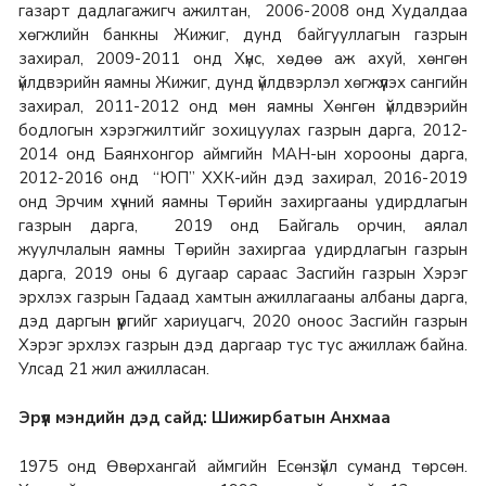
газарт дадлагажигч ажилтан, 2006-2008 онд Худалдаа
хөгжлийн банкны Жижиг, дунд байгууллагын газрын
захирал, 2009-2011 онд Хүнс, хөдөө аж ахуй, хөнгөн
үйлдвэрийн яамны Жижиг, дунд үйлдвэрлэл хөгжүүлэх сангийн
захирал, 2011-2012 онд мөн яамны Хөнгөн үйлдвэрийн
бодлогын хэрэгжилтийг зохицуулах газрын дарга, 2012-
2014 онд Баянхонгор аймгийн МАН-ын хорооны дарга,
2012-2016 онд “ЮП” ХХК-ийн дэд захирал, 2016-2019
онд Эрчим хүчний яамны Төрийн захиргааны удирдлагын
газрын дарга, 2019 онд Байгаль орчин, аялал
жуулчлалын яамны Төрийн захиргаа удирдлагын газрын
дарга, 2019 оны 6 дугаар сараас Засгийн газрын Хэрэг
эрхлэх газрын Гадаад хамтын ажиллагааны албаны дарга,
дэд даргын үүргийг хариуцагч, 2020 оноос Засгийн газрын
Хэрэг э
рхлэх газрын дэд даргаар тус тус ажиллаж байна.
Улсад 21 жил ажилласан.
Эрүүл мэндийн дэд сайд: Шижирбатын Анхмаа
1975 онд Өвөрхангай аймгийн Есөнзүйл суманд төрсөн.