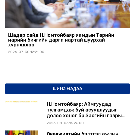
Шадар сайд Н.Номтойбаяр яамдын Төрийн
нарийн бичгийн дарга нартай шуурхай
хуралдлаа
2026-07-30 12:21:00
ШИНЭ МЭДЭЭ
Н.Номтойбаяр: Аймгуудад
тулгамдаж буй асуудлуудыг
долоо хоног бүр Засгийн газрын
хуралдаанд танилцуулж,
2026-08-06 16:26:00
шийдвэрлүүлнэ
Өвөлжилтийн бэлтгэл ажлын