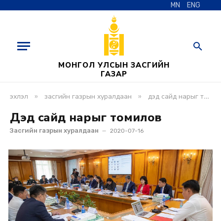
MN
ENG
МОНГОЛ УЛСЫН ЗАСГИЙН
ГАЗАР
»
»
эхлэл
засгийн газрын хуралдаан
дэд сайд нарыг томилов
Дэд сайд нарыг томилов
Засгийн газрын хуралдаан
2020-07-16