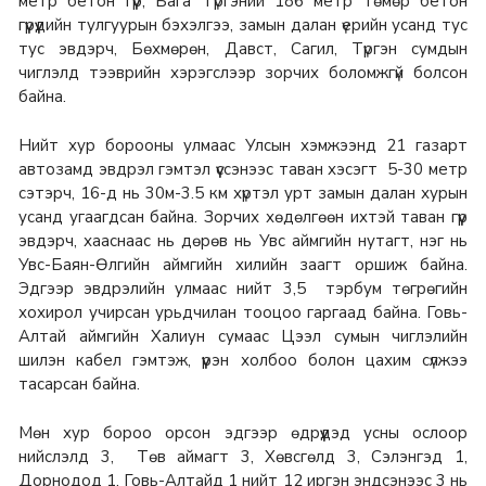
метр бетон гүүр, Бага Түргэний 186 метр төмөр бетон
гүүрүүдийн тулгуурын бэхэлгээ, замын далан үерийн усанд тус
тус эвдэрч, Бөхмөрөн, Давст, Сагил, Түргэн сумдын
чиглэлд тээврийн хэрэгслээр зорчих боломжгүй болсон
байна.
Нийт хур борооны улмаас Улсын хэмжээнд 21 газарт
автозамд эвдрэл гэмтэл үүссэнээс таван хэсэгт 5-30 метр
сэтэрч, 16-д нь 30м-3.5 км хүртэл урт замын далан хурын
усанд угаагдсан байна. Зорчих хөдөлгөөн ихтэй таван гүүр
эвдэрч, хааснаас нь дөрөв нь Увс аймгийн нутагт, нэг нь
Увс-Баян-Өлгийн аймгийн хилийн заагт оршиж байна.
Эдгээр эвдрэлийн улмаас нийт 3,5 тэрбум төгрөгийн
хохирол учирсан урьдчилан тооцоо гаргаад байна. Говь-
Алтай аймгийн Халиун сумаас Цээл сумын чиглэлийн
шилэн кабел гэмтэж, үүрэн холбоо болон цахим сүлжээ
тасарсан байна.
Мөн хур бороо орсон эдгээр өдрүүдэд усны ослоор
нийслэлд 3, Төв аймагт 3, Хөвсгөлд 3, Сэлэнгэд 1,
Дорнодод 1, Говь-Алтайд 1 нийт 12 иргэн эндсэнээс 3 нь