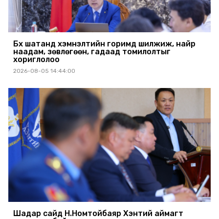
Бүх шатанд хэмнэлтийн горимд шилжиж, найр
наадам, зөвлөгөөн, гадаад томилолтыг
хориглолоо
2026-08-05 14:44:00
Шадар сайд Н.Номтойбаяр Хэнтий аймагт