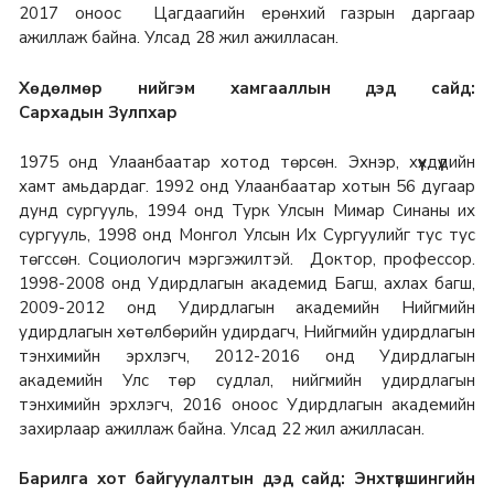
2017 оноос Цагдаагийн ерөнхий газрын даргаар
ажиллаж байна.
Улсад 28 жил ажилласан.
Хөдөлмөр нийгэм хамгааллын дэд сайд:
Сархадын
Зулпхар
1975 онд Улаанбаатар хотод төрсөн. Эхнэр, хүүхдүүдийн
хамт амьдардаг.
1992 онд Улаанбаатар хотын 56 дугаар
дунд сургууль, 1994 онд Турк Улсын Мимар Синаны их
сургууль, 1998 онд Монгол Улсын Их Сургуулийг тус тус
төгссөн. Социологич мэргэжилтэй. Доктор, профессор.
1998-2008 онд Удирдлагын академид Багш, ахлах багш,
2009-2012 онд Удирдлагын академийн Нийгмийн
удирдлагын хөтөлбөрийн удирдагч, Нийгмийн удирдлагын
тэнхимийн эрхлэгч, 2012-2016 онд Удирдлагын
академийн Улс төр судлал, нийгмийн удирдлагын
тэнхимийн эрхлэгч, 2016 оноос Удирдлагын академийн
захирлаар ажиллаж байна. Улсад 22 жил ажилласан.
Барилга хот байгуулалтын дэд сайд: Энхтүвшингийн