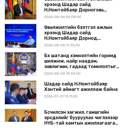
хүрээнд Шадар сайд
Н.Номтойбаяр Дорноговь
аймагт ажиллав
2026-08-06 09:08:00
Өвөлжилтийн бэлтгэл ажлын
хүрээнд Шадар сайд
Н.Номтойбаяр Дорнод,
Сүхбаатар аймагт ажиллав
2026-08-05 17:30:00
Бүх шатанд хэмнэлтийн горимд
шилжиж, найр наадам,
зөвлөгөөн, гадаад томилолтыг
хориглолоо
2026-08-05 14:44:00
Шадар сайд Н.Номтойбаяр
Хэнтий аймагт ажиллаж байна
2026-07-31 13:11:00
Бүсчилсэн хөгжил, гамшгийн
эрсдэлийг бууруулах чиглэлээр
НҮБ-тай хамтын ажиллагаагаа