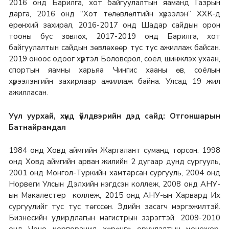
2016 онд Барилга, хот байгуулалтын яаманд Газрын
дарга, 2016 онд “Хот төлөвлөлтийн хүрээлэн” ХХК-д
ерөнхий захирал, 2016-2017 онд Шадар сайдын орон
тооны бус зөвлөх, 2017-2019 онд Барилга, хот
байгуулалтын сайдын зөвлөхөөр тус тус ажиллаж байсан.
2019 оноос одоог хүртэл Боловсрол, соёл, шинжлэх ухаан,
спортын яамны харьяа Чингис хааны өв, соёлын
хүрээлэнгийн захирлаар ажиллаж байна. Улсад 19 жил
ажилласан.
Уул уурхай, хүнд үйлдвэрийн дэд сайд: Отгоншарын
Батнайрамдал
1984 онд Ховд аймгийн Жаргалант суманд төрсөн.
1998
онд Ховд аймгийн арван жилийн 2 дугаар дунд сургууль,
2001 онд Монгол-Туркийн хамтарсан сургууль, 2004 онд
Норвеги Улсын Дэлхийн нэгдсэн коллеж, 2008 онд АНУ-
ын Макалестер коллеж, 2015 онд АНУ-ын Харвард Их
сургуулийг тус тус төгссөн. Эдийн засагч мэргэжилтэй.
Бизнесийн удирдлагын магистрын зэрэгтэй. 2009-2010
онд Чоно корпорацид хөрөнгө оруулалтын менежер,