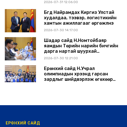
өргөжүүлэхээр санал солилцлоо
2026-07-31 12:06:00
Бүгд Найрамдах Киргиз Улстай
худалдаа, тээвэр, логистикийн
хамтын ажиллагааг өргөжүүлнэ
2026-07-30 14:17:00
Шадар сайд Н.Номтойбаяр
яамдын Төрийн нарийн бичгийн
дарга нартай шуурхай
хуралдлаа
2026-07-30 12:21:00
Ерөнхий сайд Н.Учрал
олимпиадын хүрээнд гарсан
зардлыг шийдвэрлэж өгөхөөр
болов
2026-07-29 14:11:00
ЕРӨНХИЙ САЙД