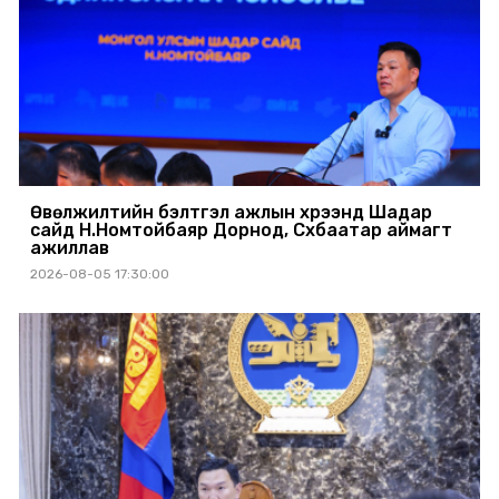
Өвөлжилтийн бэлтгэл ажлын хүрээнд Шадар
сайд Н.Номтойбаяр Дорнод, Сүхбаатар аймагт
ажиллав
2026-08-05 17:30:00