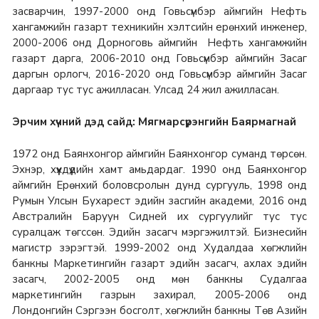
засварчин, 1997-2000 онд Говьсүмбэр аймгийн Нефть
хангамжийн газарт техникийн хэлтсийн ерөнхий инженер,
2000-2006 онд Дорноговь аймгийн Нефть хангамжийн
газарт дарга, 2006-2010 онд Говьсүмбэр аймгийн Засаг
даргын орлогч, 2016-2020 онд Говьсүмбэр аймгийн Засаг
даргаар тус тус ажилласан. Улсад 24 жил ажилласан.
Эрчим хүчний дэд сайд: Мягмарсүрэнгийн Баярмагнай
1972 онд Баянхонгор аймгийн Баянхонгор суманд төрсөн.
Эхнэр, хүүхдүүдийн хамт амьдардаг. 1990 онд Баянхонгор
аймгийн Ерөнхий боловсролын дунд сургууль, 1998 онд
Румын Улсын Бухарест эдийн засгийн академи, 2016 онд
Австралийн Баруун Сидней их сургуулийг тус тус
суралцаж төгссөн. Эдийн засагч мэргэжилтэй. Бизнесийн
магистр зэрэгтэй.
1999-2002 онд Худалдаа хөгжлийн
банкны Маркетингийн газарт эдийн засагч, ахлах эдийн
засагч, 2002-2005 онд мөн банкны Судалгаа
маркетингийн газрын захирал, 2005-2006 онд
Лондонгийн Сэргээн босголт, хөгжлийн банкны Төв Азийн