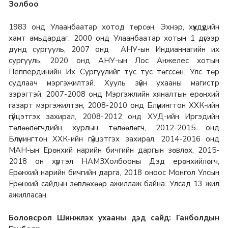
Золбоо
1983 онд Улаанбаатар хотод төрсөн. Эхнэр, хүүхдүүдийн
хамт амьдардаг.
2000 онд Улаанбаатар хотын 1 дүгээр
дунд сургууль, 2007 онд АНУ-ын Индианнагийн их
сургууль, 2020 онд АНУ-ын Лос Анжелес хотын
Пеппердинийн Их Сургуулийг тус тус төгссөн. Улс төр
судлаач мэргэжилтэй. Хууль зүйн ухааны магистр
зэрэгтэй.
2007-2008 онд
Мэргэжлийн хяналтын ерөнхий
газарт мэргэжилтэн, 2008-2010 онд Блүүмингтон ХХК-ийн
гүйцэтгэх захирал, 2008-2012 онд ХУД-ийн Иргэдийн
төлөөлөгчдийн хурлын төлөөлөгч, 2012-2015 онд
Блүүмингтон ХХК-ийн гүйцэтгэх захирал, 2014-2016 онд
МАН-ын Ерөнхий нарийн бичгийн даргын зөвлөх, 2015-
2018 он хүртэл НАМЗХолбооны Дэд ерөнхийлөгч,
Ерөнхий нарийн бичгийн дарга, 2018 оноос Монгол Улсын
Ерөнхий сайдын зөвлөхөөр ажиллаж байна.
Улсад 13 жил
ажилласан.
Боловсрол Шинжлэх ухааны дэд сайд: Ганболдын