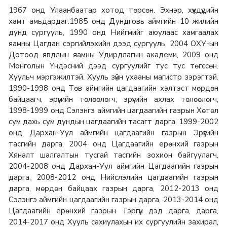
1967 онд Улаанбаатар хотод төрсөн. Эхнэр, хүүхдүүдийн
хамт амьдардаг.1985 онд Дундговь аймгийн 10 жилийн
дунд сургууль, 1990 онд Нийгмийг аюулаас хамгаалах
яамны Цагдан сэргийлэхийн дээд сургууль, 2004 ОХУ-ын
Дотоод явдлын яамны Удирдлагын академи, 2009 онд
Монголын Үндэсний дээд сургуулийг тус тус төгссөн.
Хуульч мэргэжилтэй. Хууль зүйн ухааны магистр зэрэгтэй.
1990-1998 онд
Төв аймгийн цагдаагийн хэлтэст мөрдөн
байцаагч, эрүүгийн төлөөлөгч, эрүүгийн ахлах төлөөлөгч,
1998-1999 онд Сэлэнгэ аймгийн цагдаагийн газрын Хөтөл
сум дахь сум дундын цагдаагийн тасагт дарга, 1999-2002
онд Дархан-Уул аймгийн цагдаагийн газрын Эрүүгийн
тасгийн дарга, 2004 онд Цагдаагийн ерөнхий газрын
Хяналт шалгалтын тусгай тасгийн зохион байгуулагч,
2004-2008 онд Дархан-Уул аймгийн Цагдаагийн газрын
дарга, 2008-2012 онд Нийслэлийн цагдаагийн газрын
дарга, мөрдөн байцаах газрын дарга, 2012-2013 онд
Сэлэнгэ аймгийн цагдаагийн газрын дарга, 2013-2014 онд
Цагдаагийн ерөнхий газрын Тэргүүн дэд дарга, дарга,
2014-2017 онд Хууль сахиулахын их сургуулийн захирал,