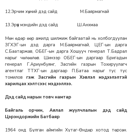
12.Эрчим хүчний дэд сайд М.Баярмагнай
13.Эрүүл мэндийн дэд сайд Ш.Анхмаа
Мөн өдөр өөр ажилд шилжиж байгаатай нь холбогдуулан
ЗГХЭГ-ын дэд дарга М.Баярмагнай, ЦЕГ-ын дарга
С.Баатаржав, ОБЕГ-ын дарга Хошууч генерал Т.Бадрал
нарыг чөлөөлөв. Шинээр ОБЕГ-ын даргаар Бригадын
генерал Г.Ариунбуянг, Засгийн газрын Тохируулагч
агентлаг ТТХГ-ын даргаар П.Батаа нарыг тус тус
томилов
гэж Засгийн газрын Хэвлэл мэдээлэлтэй
харилцах хэлтсээс мэдээллээ.
Дэд сайд нарын товч намтар
Байгаль орчин, Аялал жуулчлалын дэд сайд
Цэрэндоржийн Батбаяр
1964 онд Булган аймгийн Хутаг-Өндөр хотод төрсөн.