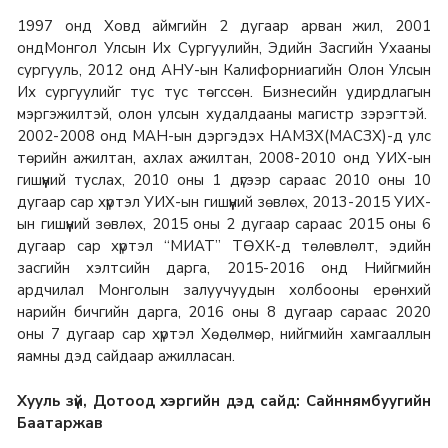
1997 онд Ховд аймгийн 2 дугаар арван жил, 2001
ондМонгол Улсын Их Сургуулийн, Эдийн Засгийн Ухааны
сургууль, 2012 онд АНУ-ын Калифорниагийн Олон Улсын
Их сургуулийг тус тус төгссөн. Бизнесийн удирдлагын
мэргэжилтэй, олон улсын худалдааны магистр зэрэгтэй.
2002-2008 онд МАН-ын дэргэдэх НАМЗХ(МАСЗХ)-д улс
төрийн ажилтан, ахлах ажилтан,
2008-2010 онд УИХ-ын
гишүүний туслах,
2010 оны 1 дүгээр сараас 2010 оны 10
дугаар сар хүртэл УИХ-ын гишүүний зөвлөх,
2013-2015 УИХ-
ын гишүүний зөвлөх,
2015 оны 2 дугаар сараас 2015 оны 6
дугаар сар хүртэл “МИАТ” ТӨХК-д төлөвлөлт, эдийн
засгийн хэлтсийн дарга,
2015-2016 онд Нийгмийн
ардчилал Монголын залуучуудын холбооны ерөнхий
нарийн бичгийн дарга, 2
016 оны 8 дугаар сараас 2020
оны 7 дугаар сар хүртэл Хөдөлмөр, нийгмийн хамгааллын
яамны дэд сайдаар ажилласан.
Хууль зүй, Дотоод хэргийн дэд сайд: Сайннямбуугийн
Баатаржав