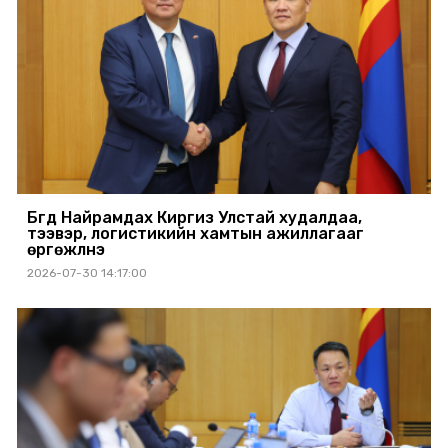
Бүгд Найрамдах Киргиз Улстай худалдаа,
тээвэр, логистикийн хамтын ажиллагааг
өргөжүүлнэ
2026-07-30 14:17:00