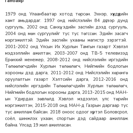
Ганбаяр
1979 онд Улаанбаатар хотод төрсөн. Эхнэр, хүүхдүүдийн
хамт амьдардаг. 1997 онд нийслэлийн 84 дүгээр дунд
сургууль, 2002 онд Санхүү, эдийн засгийн дээд сургууль,
2004 онд мөн сургуулийг тус тус төгссөн. Эдийн засагч
мэргэжилтэй. Эдийн засгийн ухааны магистр зэрэгтэй.
2001-2002 онд Улсын Их Хурлын Тамгын газарт Хэвлэл
мэдээллийн ажилтан, 2003-2007 онд ТВ-5 телевизэд
Ерөнхий менежер, 2008-2012 онд нийслэлийн иргэдийн
Төлөөлөгчдийн Хурлын төлөөлөгч, Нийгмийн бодлогын
хорооны дэд дарга, 2011-2012 онд Нийслэлийн хөрөнгө
оруулалтын газарт Хэлтсийн дарга, 2012-2016 онд
нийслэлийн иргэдийн Төлөөлөгчдийн Хурлын төлөөлөгч,
Нийгмийн бодлогын хорооны дарга, 2013-2015 онд МАН-
ын Удирдах зөвлөлд Хэвлэл мэдээлэл, улс төрийн
мэргэжилтэн, 2015-2018 онд МАН-д Газрын даргаар тус
тус ажиллаж байсан. 2018 оноос одоог хүртэл Боловсрол,
соёл, шинжлэх ухаан, спортын дэд сайдаар ажиллаж
байна. Улсад 19 жил ажилласан.