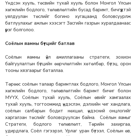
Үндсэн хууль, төсвийн тухай хууль болон Монгол Улсын
хөгжлийн бодлого, төлөвлөлтийн бусад баримт, бичгүүдтэй
уялдуулан төслийг богино хугацаанд боловсуурлж
батлуулахыг ажлын хээсэгт Засгийн газрын хуралдаанаас
үүрэг болголоо.
Соёлын яамны бүтцийг батлав
Соёлын яамны үйл ажиллагааны стратеги, зохион
байгуулалтын бүтцийн өөрчлөлтийн хөтөлбөр, бүтэц, орон
тооны хязгаарыг баталлаа.
Төрөөс соёлын талаар баримтлах бодлого, Монгол Улсын
хөгжлийн бодлого, төлөвлөлтийн баримт бичиг болон
МУҮХ, Соёлын тухай хууль, Соёлын өвийг хамгаалах
тухай хууль, тогтоомжид үндэслэн, дэлхийн чиг хандлага,
соёлын салбарын бодит нөхцөл, үндэсний онцлогийг
харгалзан төслийг боловсруулсан байна. Соёлын яамыг
Стратеги, бодлого төлөвлөлт, Төрийн захиргаа,
удирдлага, Соёл гэгээрэл, Урлаг уран бүтээл, Соёлын өв,