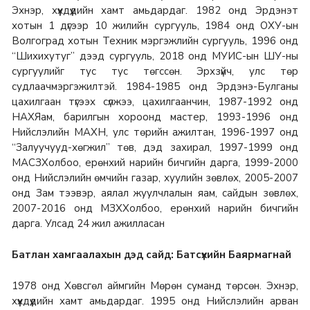
Эхнэр, хүүхдүүдийн хамт амьдардаг. 1982 онд Эрдэнэт
хотын 1 дүгээр 10 жилийн сургууль, 1984 онд ОХУ-ын
Волгоград хотын Техник мэргэжлийн сургууль, 1996 онд
“Шихихутуг” дээд сургууль, 2018 онд МУИС-ын ШУ-ны
сургуулийг тус тус төгссөн. Эрхзүйч, улс төр
судлаачмэргэжилтэй. 1984-1985 онд Эрдэнэ-Булганы
цахилгаан түгээх сүлжээ, цахилгаанчин, 1987-1992 онд
НАХЯам, барилгын хороонд мастер, 1993-1996 онд
Нийслэлийн МАХН, улс төрийн ажилтан, 1996-1997 онд
“Залуучууд-хөгжил” төв, дэд захирал, 1997-1999 онд
МАСЗХолбоо, ерөнхий нарийн бичгийн дарга, 1999-2000
онд Нийслэлийн өмчийн газар, хуулийн зөвлөх, 2005-2007
онд Зам тээвэр, аялал жуулчлалын яам, сайдын зөвлөх,
2007-2016 онд МЗХХолбоо, ерөнхий нарийн бичгийн
дарга. Улсад 24 жил ажилласан
Батлан хамгаалахын дэд сайд: Батсүхийн Баярмагнай
1978 онд Хөвсгөл аймгийн Мөрөн суманд төрсөн. Эхнэр,
хүүхдүүдийн хамт амьдардаг.
1995 онд Нийслэлийн арван