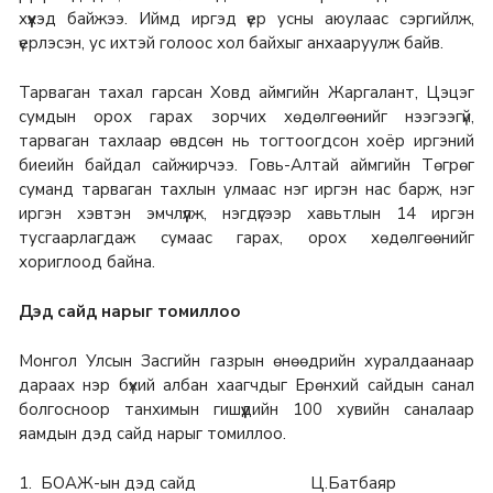
хүүхэд байжээ. Иймд иргэд үер усны аюулаас сэргийлж,
үерлэсэн, ус ихтэй голоос хол байхыг анхааруулж байв.
Тарваган тахал гарсан Ховд аймгийн Жаргалант, Цэцэг
сумдын орох гарах зорчих хөдөлгөөнийг нээгээгүй,
тарваган тахлаар өвдсөн нь тогтоогдсон хоёр иргэний
биеийн байдал сайжирчээ. Говь-Алтай аймгийн Төгрөг
суманд тарваган тахлын улмаас нэг иргэн нас барж, нэг
иргэн хэвтэн эмчлүүлж, нэгдүгээр хавьтлын 14 иргэн
тусгаарлагдаж сумаас гарах, орох хөдөлгөөнийг
хориглоод байна.
Дэд сайд нарыг томиллоо
Монгол Улсын Засгийн газрын өнөөдрийн хуралдаанаар
дараах нэр бүхий албан хаагчдыг Ерөнхий сайдын санал
болгосноор танхимын гишүүдийн 100 хувийн саналаар
яамдын дэд сайд нарыг томиллоо.
1. БОАЖ-ын дэд сайд Ц.Батбаяр