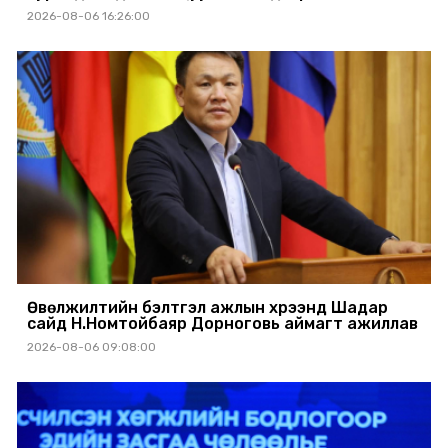
2026-08-06 16:26:00
Өвөлжилтийн бэлтгэл ажлын хүрээнд Шадар
сайд Н.Номтойбаяр Дорноговь аймагт ажиллав
2026-08-06 09:08:00