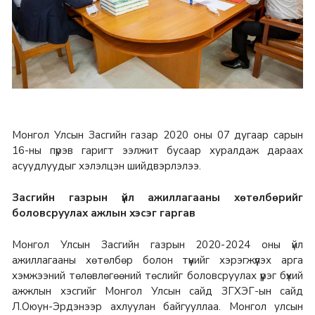
Монгол Улсын Засгийн газар 2020 оны 07 дугаар сарын
16-ны пүрэв гаригт
ээлжит бусаар хуралдаж дараах
асуудлуудыг хэлэлцэн шийдвэрлэлээ.
Засгийн газрын үйл ажиллагааны хөтөлбөрийг
боловсруулах ажлын хэсэг гаргав
Монгол Улсын Засгийн газрын 2020-2024 оны үйл
ажиллагааны хөтөлбөр болон түүнийг хэрэгжүүлэх арга
хэмжээний төлөвлөгөөний төслийг боловсруулах үүрэг бүхий
ажжлын хэсгийг Монгол Улсын сайд ЗГХЭГ-ын сайд
Л.Оюун-Эрдэнээр ахлуулан байгууллаа. Монгол улсын