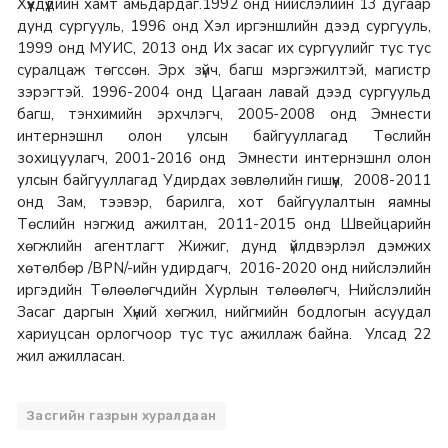
Хүүхдүүдийн хамт амьдардаг.1992 онд нийслэлийн 13 дугаар
дунд сургууль, 1996 онд Хэл иргэншлийн дээд сургууль,
1999 онд МУИС, 2013 онд Их засаг их сургуулийг тус тус
суралцаж төгссөн. Эрх зүйч, багш мэргэжилтэй, магистр
зэрэгтэй. 1996-2004 онд Цагаан лавай дээд сургуульд
багш, тэнхимийн эрхчлэгч, 2005-2008 онд Эмнести
интернэшнл олон улсын байгууллагад Төслийн
зохицуулагч, 2001-2016 онд Эмнести интернэшнл олон
улсын байгууллагад Удирдах зөвлөлийн гишүүн, 2008-2011
онд Зам, тээвэр, барилга, хот байгуулалтын яамны
Төслийн нэгжид ажилтан, 2011-2015 онд Швейцарийн
хөгжлийн агентлагт Жижиг, дунд үйлдвэрлэл дэмжих
хөтөлбөр /BPN/-ийн удирдагч, 2016-2020 онд нийслэлийн
иргэдийн Төлөөлөгчдийн Хурлын төлөөлөгч, Нийслэлийн
Засаг даргын Хүний хөгжил, нийгмийн бодлогын асуудал
хариуцсан орлогчоор тус тус ажиллаж байна. Улсад 22
жил ажилласан.
Засгийн газрын хуралдаан