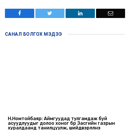
САНАЛ БОЛГОХ
МЭДЭЭ
Н.Номтойбаяр: Аймгуудад тулгамдаж буй
асуудлуудыг долоо хоног бүр Засгийн газрын
хуралдаанд танилцуулж, шийдвэрлүүлнэ