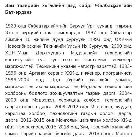
Зам тээврийн хөгжлийн дэд сайд: Жалбасүрэнгийн
Бат-эрдэнэ
1969 онд Сүхбаатар аймгийн Баруун-Урт суманд төрсөн.
Эхнэр, хүүхдүүдийн хамт амьдардаг. 1987 онд Сүхбаатар
аймгийн 10 жилийн дунд сургууль, 1993 онд ОХУ-ын
Новосибирскийн Техникийн Улсын Их Сургууль, 2000 онд
ХБНГУ-ын Дортмундын Мэдээллийн технологийн
институтийг тус тус төгссөн. Системийн инженер
мэргэжилтэй. Техникийн ухааны магистр зэрэгтэй.
1993-
1996 онд Аргамаг сервис ХХК-д инженер, программист,
1996-2004 онд Дэд бүтцийн хөгжлийн яаманд
мэргэжилтэн, ахлах мэргэжилтэн, Мэдээлэл технологийн
холбооны бодлого зохицуулалтын газрын дарга, 2004-
2009 онд Мэдээлэл, харилцаа, холбоо, технологийн
газрын орлогч дарга, 2009-2012 онд Мэдээлэл, шуудан,
харилцаа холбоо, технологийн газрын орлогч дарга,
дарга, 2012-2015 онд Монголын цахилгаан холбоо ХК-д
гүйцэтгэх захирал, 2015-2018 онд Зам, тээврийн хөгжлийн
яамны Төрийн нарийн бичгийн дарга, 2018 оноос Монгол