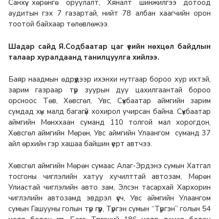
Санхүү хөрөнгө оруулалт, Хяналт шинжилгээ дотоод
аудитын гэх 7 газартай, нийт 78 албан хаагчийн орон
тоотой байхаар төлөвлөжээ.
Шадар сайд Я.Содбаатар цаг үеийн нөхцөл байдлын
талаар хуралдаанд танилцуулга хийлээ.
Баяр наадмын өдрүүдээр ихэнхи нутгаар бороо хур ихтэй,
зарим газраар түр зуурын дуу цахилгаантай бороо
орсноос Төв, Хөвсгөл, Увс, Сүхбаатар аймгийн зарим
сумдад хүн малд багагүй хохирол учирсан байна. Сүхбаатар
аймгийн Мөнххаан суманд 110 толгой мал хорогдон,
Хөвсгөл аймгийн Мөрөн, Увс аймгийн Улаангом суманд 37
айл өрхийн гэр хашаа байшин үерт автчээ.
Хөвсгөл аймгийн Мөрөн сумаас Алаг-Эрдэнэ сумын Хатгал
тосгоны чиглэлийн хатуу хучилттай автозам, Мөрөн
Улиастай чиглэлийн авто зам, Элсэн тасархай Хархорин
чиглэлийн автозамд эвдрэл үүсч, Увс аймгийн Улаангом
сумын Гашууны голын түр гүүр, Түргэн сумын “Түргэн” голын 54