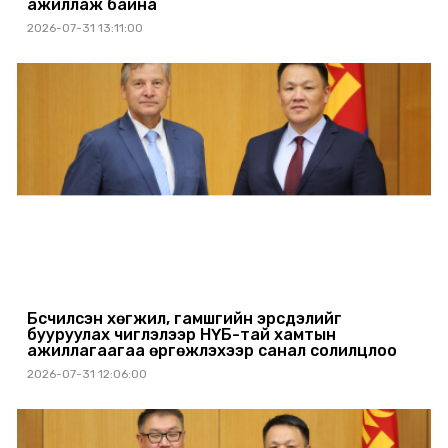
ажиллаж байна
2026-07-31 13:11:00
Бүсчилсэн хөгжил, гамшгийн эрсдэлийг
бууруулах чиглэлээр НҮБ-тай хамтын
ажиллагаагаа өргөжүүлэхээр санал солилцлоо
2026-07-31 12:06:00