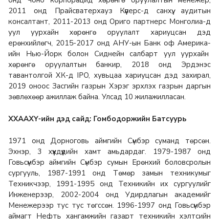
2011 онд Прайсватерхауз Күүперс-д санхүү, аудитын
консалтант, 2011-2013 онд Ориго партнерс Монголиа-д
уул уурхайн хөрөнгө оруулалт хариуцсан дэд
ерөнхийлөгч, 2015-2017 онд АНУ-ын Банк оф Америка-
ийн Нью-Йорк болон Сиднейн салбарт уул уурхайн
хөрөнгө оруулалтын банкир, 2018 онд Эрдэнэс
тавантолгой ХК-д IPO, хувьцаа хариуцсан дэд захирал,
2019 оноос Засгийн газрын Хэрэг эрхлэх газрын даргын
зөвлөхөөр ажиллаж байна. Улсад 10 жилажилласан.
ХХААХҮ-ийн дэд сайд: Гомбодоржийн Батсуурь
1971 онд Дорноговь аймгийн Сүмбэр суманд төрсөн.
Эхнэр, 3 хүүхдүүдийн хамт амьдардаг. 1979-1987 онд
Говьсүмбэр аймгийн Сүмбэр сумын Ерөнхий боловсролын
сургууль, 1987-1991 онд Төмөр замын техникумыг
Техникчээр, 1991-1995 онд Техникийн их сургуулийг
Инженерээр, 2002-2004 онд Удирдлагын академийг
Менежерээр тус тус төгссөн.
1996-1997 онд Говьсүмбэр
аймагт Нефть хангамжийн газарт техникийн хэлтсийн