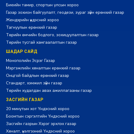
Биеийн тамир, спортын улсын хороо
Газар зохион байгуулалт, геодези, зураг зүйн ерөнхий газар
Жендэрийн үндэсний хороо
Тагнуулын ерөнхий газар
Төрийн өмчийн бодлого, зохицуулалтын газар
Төрийн тусгай хамгаалалтын газар
ШАДАР САЙД
Монополийн Эсрэг Газар
Мэргэжлийн хяналтын ерөнхий газар
Онцгой байдлын ерөнхий газар
Стандарт, хэмжил зүйн газар
Төрийн худалдан авах ажиллагааны газар
ЗАСГИЙН ГАЗАР
20 минутын хот Үндэсний хороо
Боомтын сэргэлтийн Үндэсний хороо
Засгийн газрын Хэрэг эрхлэх газар
Хяналт, үнэлгээний Үндэсний хороо