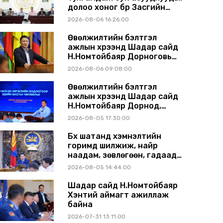
долоо хоног бүр Засгийн
газрын хуралдаанд
2026-08-06 16:26:00
танилцуулж, шийдвэрлүүлнэ
Өвөлжилтийн бэлтгэл
ажлын хүрээнд Шадар сайд
Н.Номтойбаяр Дорноговь
аймагт ажиллав
2026-08-06 09:08:00
Өвөлжилтийн бэлтгэл
ажлын хүрээнд Шадар сайд
Н.Номтойбаяр Дорнод,
Сүхбаатар аймагт ажиллав
2026-08-05 17:30:00
Бүх шатанд хэмнэлтийн
горимд шилжиж, найр
наадам, зөвлөгөөн, гадаад
томилолтыг хориглолоо
2026-08-05 14:44:00
Шадар сайд Н.Номтойбаяр
Хэнтий аймагт ажиллаж
байна
2026-07-31 13:11:00