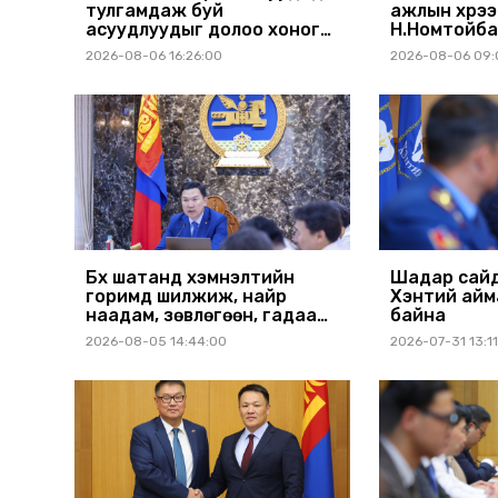
тулгамдаж буй
ажлын хүрэ
асуудлуудыг долоо хоног
Н.Номтойба
бүр Засгийн газрын
аймагт ажи
2026-08-06 16:26:00
2026-08-06 09:
хуралдаанд танилцуулж,
шийдвэрлүүлнэ
Бүх шатанд хэмнэлтийн
Шадар сайд
горимд шилжиж, найр
Хэнтий айм
наадам, зөвлөгөөн, гадаад
байна
томилолтыг хориглолоо
2026-08-05 14:44:00
2026-07-31 13:1