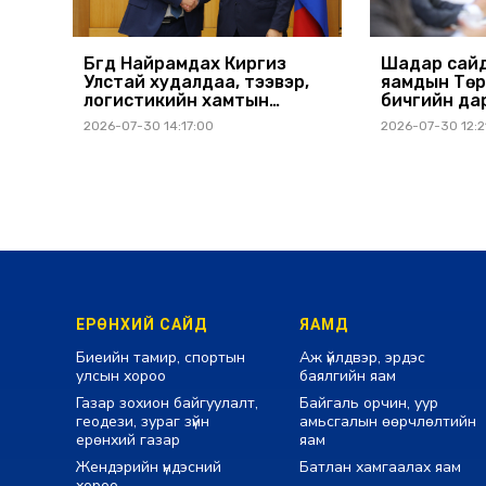
Бүгд Найрамдах Киргиз
Шадар сайд
Улстай худалдаа, тээвэр,
яамдын Төр
логистикийн хамтын
бичгийн да
ажиллагааг өргөжүүлнэ
шуурхай ху
2026-07-30 14:17:00
2026-07-30 12:2
ЕРӨНХИЙ САЙД
ЯАМД
Биеийн тамир, спортын
Аж үйлдвэр, эрдэс
улсын хороо
баялгийн яам
Газар зохион байгуулалт,
Байгаль орчин, уур
геодези, зураг зүйн
амьсгалын өөрчлөлтийн
ерөнхий газар
яам
Жендэрийн үндэсний
Батлан хамгаалах яам
хороо