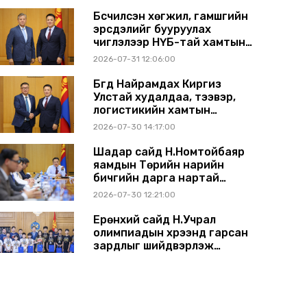
Бүсчилсэн хөгжил, гамшгийн
эрсдэлийг бууруулах
чиглэлээр НҮБ-тай хамтын
ажиллагаагаа өргөжүүлэхээр
2026-07-31 12:06:00
санал солилцлоо
Бүгд Найрамдах Киргиз
Улстай худалдаа, тээвэр,
логистикийн хамтын
ажиллагааг өргөжүүлнэ
2026-07-30 14:17:00
Шадар сайд Н.Номтойбаяр
яамдын Төрийн нарийн
бичгийн дарга нартай
шуурхай хуралдлаа
2026-07-30 12:21:00
Ерөнхий сайд Н.Учрал
олимпиадын хүрээнд гарсан
зардлыг шийдвэрлэж
өгөхөөр болов
2026-07-29 14:11:00