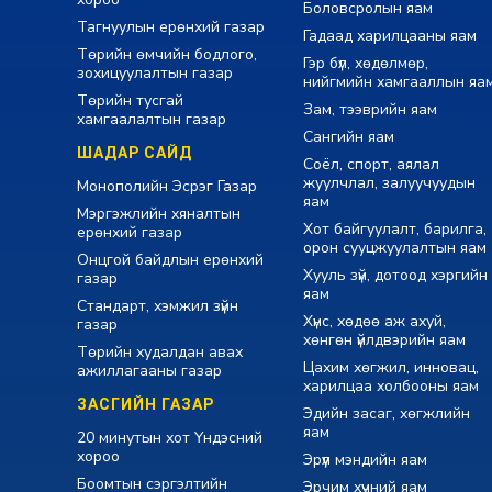
Боловсролын яам
Тагнуулын ерөнхий газар
Гадаад харилцааны яам
Төрийн өмчийн бодлого,
Гэр бүл, хөдөлмөр,
зохицуулалтын газар
нийгмийн хамгааллын яа
Төрийн тусгай
Зам, тээврийн яам
хамгаалалтын газар
Сангийн яам
ШАДАР САЙД
Соёл, спорт, аялал
жуулчлал, залуучуудын
Монополийн Эсрэг Газар
яам
Мэргэжлийн хяналтын
Хот байгуулалт, барилга,
ерөнхий газар
орон сууцжуулалтын яам
Онцгой байдлын ерөнхий
Хууль зүй, дотоод хэргийн
газар
яам
Стандарт, хэмжил зүйн
Хүнс, хөдөө аж ахуй,
газар
хөнгөн үйлдвэрийн яам
Төрийн худалдан авах
Цахим хөгжил, инновац,
ажиллагааны газар
харилцаа холбооны яам
ЗАСГИЙН ГАЗАР
Эдийн засаг, хөгжлийн
яам
20 минутын хот Үндэсний
хороо
Эрүүл мэндийн яам
Боомтын сэргэлтийн
Эрчим хүчний яам