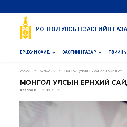
МОНГОЛ УЛСЫН ЗАСГИЙН ГАЗ
ЕРӨНХИЙ САЙД
ЗАСГИЙН ГАЗАР
ТӨРИЙН 
»
»
эхлэл
хэлсэн үг
монгол улсын ерөнхий сайд эмч на
МОНГОЛ УЛСЫН ЕРӨНХИЙ САЙ
Хэлсэн үг
2019-10-28