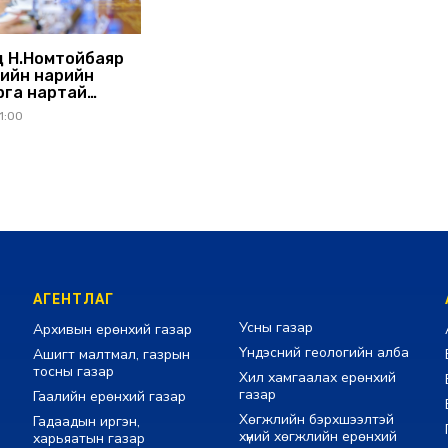
 Н.Номтойбаяр
ийн нарийн
рга нартай
ралдлаа
1:00
АГЕНТЛАГ
Усны газар
Архивын ерөнхий газар
Үндэсний геологийн алба
Ашигт малтмал, газрын
тосны газар
Хил хамгаалах ерөнхий
газар
Гаалийн ерөнхий газар
Хөгжлийн бэрхшээлтэй
Гадаадын иргэн,
хүний хөгжлийн ерөнхий
харьяатын газар