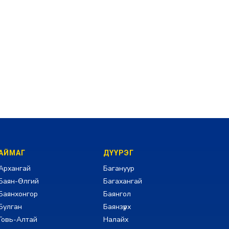
АЙМАГ
ДҮҮРЭГ
Архангай
Багануур
Баян-Өлгий
Багахангай
Баянхонгор
Баянгол
Булган
Баянзүрх
Говь-Алтай
Налайх