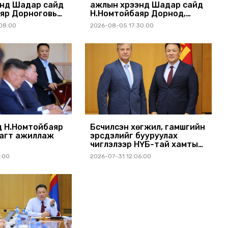
энд Шадар сайд
ажлын хүрээнд Шадар сайд
яр Дорноговь
Н.Номтойбаяр Дорнод,
ллав
Сүхбаатар аймагт ажиллав
08:00
2026-08-05 17:30:00
 Н.Номтойбаяр
Бүсчилсэн хөгжил, гамшгийн
агт ажиллаж
эрсдэлийг бууруулах
чиглэлээр НҮБ-тай хамтын
ажиллагаагаа өргөжүүлэхээр
1:00
2026-07-31 12:06:00
санал солилцлоо