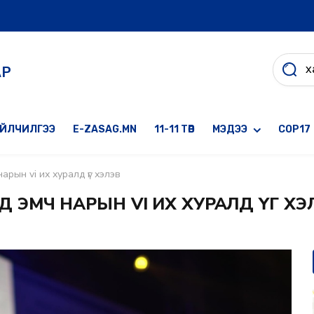
АР
ҮЙЛЧИЛГЭЭ
E-ZASAG.MN
11-11 ТӨВ
МЭДЭЭ
COP17
рын vi их хуралд үг хэлэв
Д ЭМЧ НАРЫН VI ИХ ХУРАЛД ҮГ ХЭ