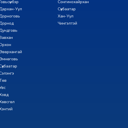
Говьсүмбэр
Сонгинохайрхан
Дархан-Уул
Сүхбаатар
Дорноговь
Хан-Уул
Дорнод
Чингэлтэй
Дундговь
Завхан
Орхон
Өвөрхангай
Өмнөговь
Сүхбаатар
Сэлэнгэ
Төв
Увс
Ховд
Хөвсгөл
Хэнтий