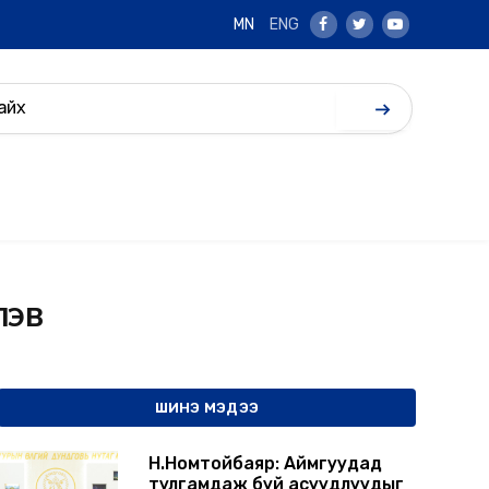
MN
ENG
Facebook
Twitter
Youtube
ЛЭВ
ШИНЭ МЭДЭЭ
Н.Номтойбаяр: Аймгуудад
тулгамдаж буй асуудлуудыг