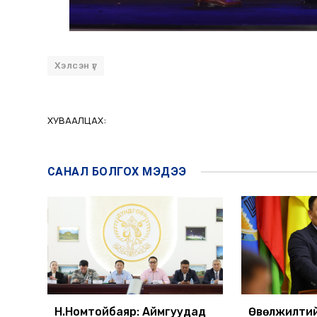
Хэлсэн үг
ХУВААЛЦАХ:
САНАЛ БОЛГОХ
МЭДЭЭ
Н.Номтойбаяр: Аймгуудад
Өвөлжилтий