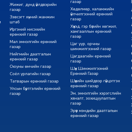
газар
Жижиг, дунд үйлдвэрийн
Хөдөлмөр, халамжийн
газар
үйлчилгээний ерөнхий
Зэвсэгт хүчний жанжин
газар
м
штаб
Хүүхэд, гэр бүлийн хөгжил,
Иргэний нисэхийн
хамгааллын ерөнхий
ерөнхий газар
газар
Мал эмнэлгийн ерөнхий
Цаг уур, орчны
газар
шинжилгээний газар
Нийгмийн даатгалын
Цагдаагийн ерөнхий
ерөнхий газар
газар
Оюуны өмчийн газар
Шүүх Шинжилгээний
Ерөнхий Газар
Соёл урлагийн газар
Шүүхийн шийдвэр гүйцэтгэх
Татварын ерөнхий газар
ерөнхий газар
Улсын бүртгэлийн ерөнхий
Эм, эмнэлгийн хэрэгслийн
газар
хяналт, зохицуулалтын
газар
Эрүүл мэндийн даатгалын
ерөнхий газар