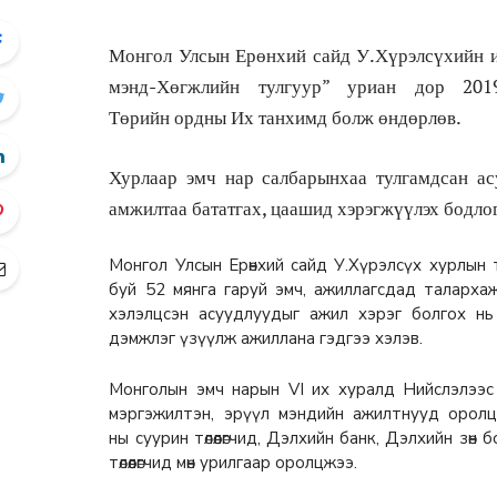
Монгол Улсын Ерөнхий сайд У.Хүрэлсүхийн и
мэнд-Хөгжлийн тулгуур” уриан дор 20
Төрийн ордны Их танхимд болж өндөрлөв.
Хурлаар эмч нар салбарынхаа тулгамдсан ас
амжилтаа бататгах, цаашид хэрэгжүүлэх бодлог
Монгол Улсын Ерөнхий сайд У.Хүрэлсүх хурлын тө
буй 52 мянга гаруй эмч, ажиллагсдад таларха
хэлэлцсэн асуудлуудыг ажил хэрэг болгох нь
дэмжлэг үзүүлж ажиллана гэдгээ хэлэв.
Монголын эмч нарын VI их хуралд Нийслэлээс 35
мэргэжилтэн, эрүүл мэндийн ажилтнууд оролцс
ны суурин төлөөлөгчид, Дэлхийн банк, Дэлхийн зө
төлөөлөгчид мөн урилгаар оролцжээ.