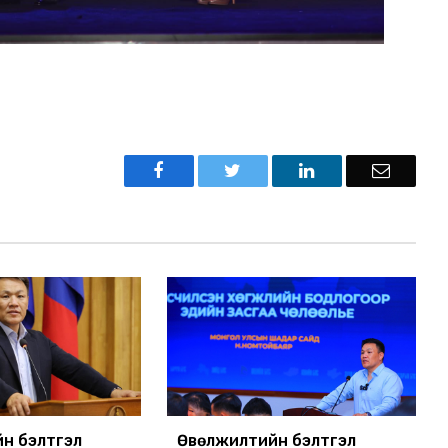
н бэлтгэл
Өвөлжилтийн бэлтгэл