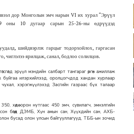
вээл дор Монголын эмч нарын VI их хурал “Эрүүл
19 оны 10 дугаар сарын 25-26-ны өдрүүдэд
уудалд, шийдвэрлэх гарцыг тодорхойлох, гаргасан
о, чиглэлээ ярилцаж, санал, бодлоо солилцов.
гсгөлд эрүүл мэндийн салбарт тангараг өргөн ажиллаж
ж буйгаа илэрхийлээд, оролцогчдод хандан хурлаар
 чухал, хэрэгжүүлэхэд Засгийн газраас бүх талаар
0, хөдөө орон нутгаас 450 эмч, сувилагч, эмнэлгийн
он бөгөөд ДЭМБ, Хүн амын сан, Хүүхдийн сан, АХБ-
н болон бусад олон улсын байгууллагууд, ТББ-ын зочид