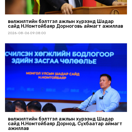
Өвөлжилтийн бэлтгэл ажлын хүрээнд Шадар
сайд Н.Номтойбаяр Дорноговь аймагт ажиллав
2026-08-06 09:08:00
Өвөлжилтийн бэлтгэл ажлын хүрээнд Шадар
сайд Н.Номтойбаяр Дорнод, Сүхбаатар аймагт
ажиллав