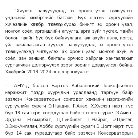
- “Хүүхэд, залуучуудад эх оронч үзэл төлөвшүүлэх
үндэсний хөтөлбөр”-ийг батлав. Бүх шатны сургуулийн
хичээлийн хөтөлбөр, төлөвлөгөө, сурах бичигт эх оронч үзэл,
монгол соёл, иргэншлийн агуулга, арга зүйг тусгах, төрийн
болон төрийн бус бүх байгууллага, аж ахуйн нэгж, иргэд
үйл ажиллагаагаа хүүхэд, залуучуудад эх оронч үзэл
төлөвшүүлэхэд чиглүүлэх, эх оронч үзэл, монгол ахуй, өв
соёл, зан заншил, байгаль орчноо хайрлан хамгаалахыг
сурталчлан дэлгэрүүлэх зэрэг зорилт дэвшүүлсэн байна.
Хөтөлбөрийг 2019-2024 онд хэрэгжүүлнэ.
- АНУ-д болсон Барток Кабалевский-Прокофьевын
нэрэмжит төгөлдөр хуурчдын уралдаанд тэргүүн байр
эзэлсэн Консерваторын сонгодог хөгжмийн мэргэжлийн
сургуулийн сурагч О.Нандин, Г.Анар, Х.Хүслэн нарт тус
бүр 19 сая төгрөг, хоёрдугаар байр эзэлсэн сурагч З.Амин-
Эрдэнэ, Н.Амарбат, Ц.Гүнбилэг, Т.Найраг, Э.Цэнгэг,
Э.Энх-Амгалан, Хобби сургуулийн сурагч Э.Цогт нарт тус
бүр 14 сая, гуравдугаар байр эзэлсэн Консерваторын