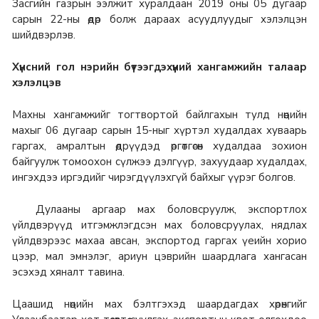
Засгийн газрын ээлжит хуралдаан 2019 оны 05 дугаар
сарын 22-ны өдөр болж дараах асуудлуудыг хэлэлцэн
шийдвэрлэв.
Хүнсний гол нэрийн бүтээгдэхүүний хангамжийн талаар
хэлэлцэв
Махны хангамжийг тогтвортой байлгахын тулд нөөцийн
махыг 06 дугаар сарын 15-ныг хүртэл худалдах хуваарь
гаргах, амралтын өдрүүдэд өргөтгөсөн худалдаа зохион
байгуулж томоохон сүлжээ дэлгүүр, захуудаар худалдах,
ингэхдээ иргэдийг чирэгдүүлэхгүй байхыг үүрэг болгов.
Дулааны аргаар мах боловсруулж, экспортлох
үйлдвэрүүд итгэмжлэгдсэн мах боловсруулах, нядлах
үйлдвэрээс махаа авсан, экспортод гаргах үеийн хорио
цээр, мал эмнэлэг, ариун цэврийн шаардлага хангасан
эсэхэд хяналт тавина.
Цаашид нөөцийн мах бэлтгэхэд шаардагдах хөрөнгийг