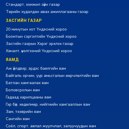
Стандарт, хэмжил зүйн газар
Төрийн худалдан авах ажиллагааны газар
ЗАСГИЙН ГАЗАР
20 минутын хот Үндэсний хороо
Боомтын сэргэлтийн Үндэсний хороо
Засгийн газрын Хэрэг эрхлэх газар
Хяналт, үнэлгээний Үндэсний хороо
ЯАМД
Аж үйлдвэр, эрдэс баялгийн яам
Байгаль орчин, уур амьсгалын өөрчлөлтийн яам
Батлан хамгаалах яам
Боловсролын яам
Гадаад харилцааны яам
Гэр бүл, хөдөлмөр, нийгмийн хамгааллын яам
Зам, тээврийн яам
Сангийн яам
Соёл, спорт, аялал жуулчлал, залуучуудын яам