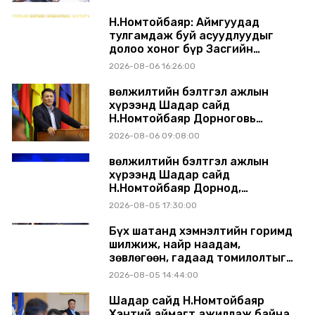
шийдвэрлэхээр болов
Н.Номтойбаяр: Аймгуудад
тулгамдаж буй асуудлуудыг
долоо хоног бүр Засгийн
газрын хуралдаанд
2026-08-06 16:26:00
танилцуулж, шийдвэрлүүлнэ
Өвөлжилтийн бэлтгэл ажлын
хүрээнд Шадар сайд
Н.Номтойбаяр Дорноговь
аймагт ажиллав
2026-08-06 09:08:00
Өвөлжилтийн бэлтгэл ажлын
хүрээнд Шадар сайд
Н.Номтойбаяр Дорнод,
Сүхбаатар аймагт ажиллав
2026-08-05 17:30:00
Бүх шатанд хэмнэлтийн горимд
шилжиж, найр наадам,
зөвлөгөөн, гадаад томилолтыг
хориглолоо
2026-08-05 14:44:00
Шадар сайд Н.Номтойбаяр
Хэнтий аймагт ажиллаж байна