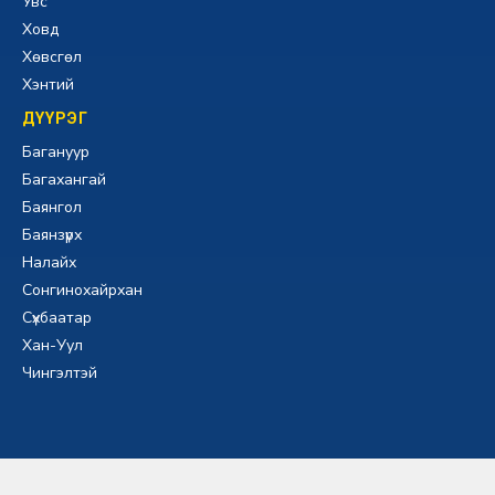
Увс
Ховд
Хөвсгөл
Хэнтий
ДҮҮРЭГ
Багануур
Багахангай
Баянгол
Баянзүрх
Налайх
Сонгинохайрхан
Сүхбаатар
Хан-Уул
Чингэлтэй