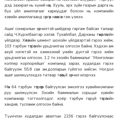
дэд захирал нь хүний нөөц, Хууль, эрх зүйн газрын дарга нь
бүх үйл ажиллагааг хариуцдаг болсон нь компанийн
хэвийн ажиллагаанд сөргөөр нөлөөлсөн гэж үзжээ.
Ашиг сонирхлын зөрчилтэй шийдвэр гаргаж байсан талаар
сайд Ч.Хүрэлбаатар хэлэв. Тухайлбал, Дарханы төмөрлөгийн
үйлдвэр, Хөтөлийн цемент шохойн үйлдвэртэй гэрээ хийж,
103 тэрбум төгрөгийн урьдчилгаа олгосон байна. Хэдхэн аж
ахуй нэгжтэй их хэмжээний үнийн дүнтэй гэрээ хийж
урьдчилгаа олгосон, 1.2 тн зэсийн баяжмалыг “Монголиан
коппер корпорейшн” компанид зарах, худалдах гэрээ
байгуулж 55.8 сая ам.долларын гүйлгээ хийсэн. Ногдол
ашиг шилжүүлэхдээ татвар төлөөгүй зөрчил илэрчээ.
Мөн 64 тэрбум төгрөгөөр байгуулсан эмнэлгээ хувийнкомпани
руу шилжүүлсэн. Зэсийн баяжмалын сорьцыг хувийн
компаниар тогтоолгодог, хоёр тэрбум гаруй төгрөгийн
хандив, тусламж олгосон байна.
Түүнчлэн худалдан авалтын 2236 гэрээ байгуулснаас