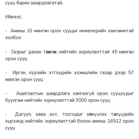
сууц барих шаардлагатай.
Иймээс:
- Амины 10 мянган орон сууцыг инженерийн хангамжтай
холбох
- Газрыг дахин төлөвлөж нийтийн зориулалттай 45 мянган
орон сууц
- Иргэн, хуулийн этгээдийн эзэмшлийн газар дээр 57
мянган орон сууц
- Ашиглалтын шаардлага хангахгүй орон сууцуудыг
буулгаж нийтийн зориулалттай 3000 орон сууц
- Дагуул, хаяа хот, тосгодыг хөгжүүлэх төслүүдийн
хүрээнд нийтийн зориулалттай болон амины 16512 орон
сууц