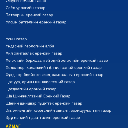
Оюуны өмчийн газар
Соёл урлагийн газар
Татварын ерөнхий газар
Улсын бүртгэлийн ерөнхий газар
Усны газар
Үндэсний геологийн алба
Хил хамгаалах ерөнхий газар
Хөгжлийн бэрхшээлтэй хүний хөгжлийн ерөнхий газар
Хөдөлмөр, халамжийн үйлчилгээний ерөнхий газар
Хүүхэд, гэр бүлийн хөгжил, хамгааллын ерөнхий газар
Цаг уур, орчны шинжилгээний газар
Цагдаагийн ерөнхий газар
Шүүх Шинжилгээний Ерөнхий Газар
Шүүхийн шийдвэр гүйцэтгэх ерөнхий газар
Эм, эмнэлгийн хэрэгслийн хяналт, зохицуулалтын газар
Эрүүл мэндийн даатгалын ерөнхий газар
АЙМАГ