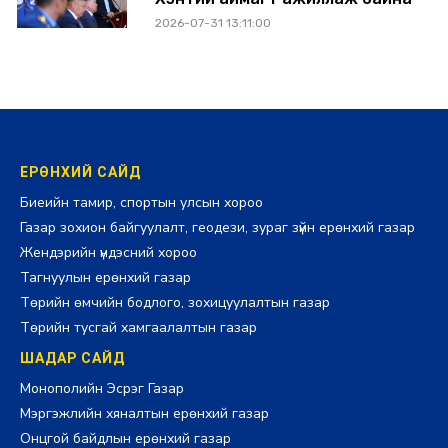
2026-07-31 13:11:00
ЕРӨНХИЙ САЙД
Биеийн тамир, спортын улсын хороо
Газар зохион байгуулалт, геодези, зураг зүйн ерөнхий газар
Жендэрийн үндэсний хороо
Тагнуулын ерөнхий газар
Төрийн өмчийн бодлого, зохицуулалтын газар
Төрийн тусгай хамгаалалтын газар
ШАДАР САЙД
Монополийн Эсрэг Газар
Мэргэжлийн хяналтын ерөнхий газар
Онцгой байдлын ерөнхий газар