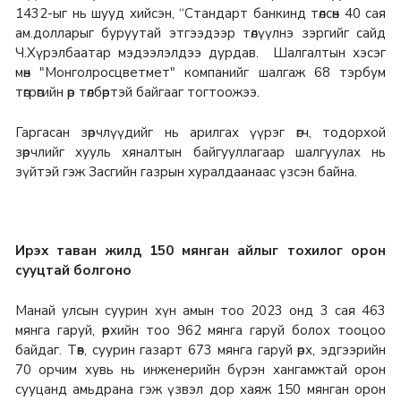
1432-ыг нь шууд хийсэн, “Стандарт банкинд төлсөн 40 сая
ам.долларыг буруутай этгээдээр төлүүлнэ зэргийг сайд
Ч.Хүрэлбаатар мэдээлэлдээ дурдав. Шалгалтын хэсэг
мөн "Монголросцветмет" компанийг шалгаж 68 тэрбум
төгрөгийн өр төлбөртэй байгааг тогтоожээ.
Гаргасан зөрчлүүдийг нь арилгах үүрэг өгч, тодорхой
зөрчлийг хууль хяналтын байгууллагаар шалгуулах нь
зүйтэй гэж Засгийн газрын хуралдаанаас үзсэн байна.
Ирэх таван жилд 150 мянган айлыг тохилог орон
сууцтай болгоно
Манай улсын суурин хүн амын тоо 2023 онд 3 сая 463
мянга гаруй, өрхийн тоо 962 мянга гаруй болох тооцоо
байдаг. Төв, суурин газарт 673 мянга гаруй өрх, эдгээрийн
70 орчим хувь нь инженерийн бүрэн хангамжтай орон
сууцанд амьдрана гэж үзвэл дор хаяж 150 мянган орон