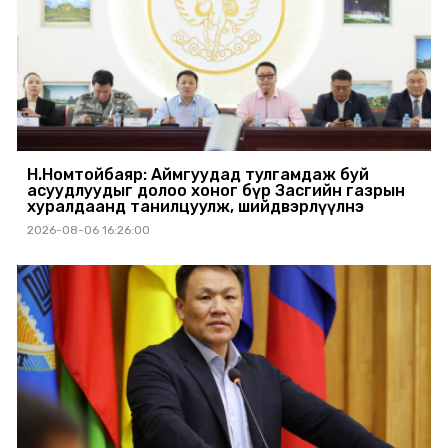
Н.Номтойбаяр: Аймгуудад тулгамдаж буй
асуудлуудыг долоо хоног бүр Засгийн газрын
хуралдаанд танилцуулж, шийдвэрлүүлнэ
2026-08-06 16:26:00