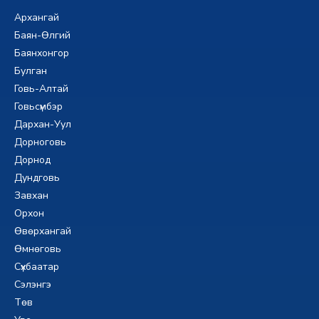
Архангай
Баян-Өлгий
Баянхонгор
Булган
Говь-Алтай
Говьсүмбэр
Дархан-Уул
Дорноговь
Дорнод
Дундговь
Завхан
Орхон
Өвөрхангай
Өмнөговь
Сүхбаатар
Сэлэнгэ
Төв