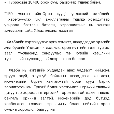
- Түрээсийн 18488 орон сууц барихаар төлөвлөж байна.
“150 мянган айл-Орон сууц” үндэсний хөтөлбөрийг
хэрэгжүүлэх үйл ажиллагааны төлөвлөгөөг хоёрдугаар
улиралд багтаан баталж, хэрэгжилтийг нь хангаж
ажиллахыг сайд Х.Баделханд даалгав.
Хөтөлбөрийг хэрэгжүүлэх арга хэмжээ, шаардагдах хөрөнгийг
жил бүрийн Үндсэн чиглэл, улс, орон нутгийн төсөвт тусгах,
зээл, тусламжид хамруулах, төр, хувийн хэвшлийн
түншлэлийн хүрээнд шийдвэрлэхээр боллоо.
Хөтөлбөр нь иргэдийн худалдан авах чадварт нийцсэн,
эрүүл ахуй, аюулгүй байдлын шаардлага хангасан,
инженерийн бүрэн хангамжтай орон сууц барих
зорилготой юм. Ерөнхий болон хэсэгчилсэн ерөнхий төөвлөгөөний
дагуу гэр хорооллыг иргэдийн оролцоотой дахин төлөвлөж,
байгаль орчинд ээлтэй, инженерийн дэд бүтцэд
холбогдсон тохилог гэр, амины болон нийтийн орон
сууцны хороолол байгуулна.