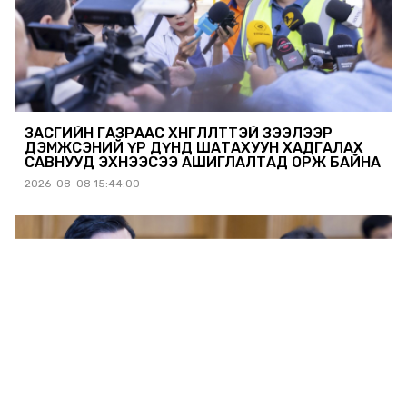
ЗАСГИЙН ГАЗРААС ХӨНГӨЛӨЛТТЭЙ ЗЭЭЛЭЭР
ДЭМЖСЭНИЙ ҮР ДҮНД ШАТАХУУН ХАДГАЛАХ
САВНУУД ЭХНЭЭСЭЭ АШИГЛАЛТАД ОРЖ БАЙНА
2026-08-08 15:44:00