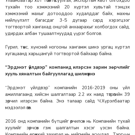
Улаанбаатар хот төсөвтөө суулгах, экспортын квот олгохдоо
тухайн тоо хэмжээний 20 хүртэл хувьтай тэнцэх
хэмжээний махыг дотооддоо худалддаг байх, махны
нийлүүлэлт багасдаг 3-5 дугаар сард хэрэгцээг
тогтвортой хангахад онцгой анхаарахыг холбогдох сайд,
удирдах албан тушаалтнуудад үүрэг болгов.
Гурил, төмс, хүнсний ногооны хангамж шинэ ургац хүртэл
хугацаанд харьцангуй тогтвортой байхаар байна.
“Эрдэнэт үйлдвэр” компанид илэрсэн зарим зөрчлийг
хууль хяналтын байгууллагад шилжүүлнэ
“Эрдэнэт үйлдвэр” компанийн 2016-2019 оны үйл
ажиллагаанд хийсэн шалгалтаар 2.2 их наяд төгрөгийн 39
зөрчил илэрсэн байна. Энэ талаар сайд Ч.Хүрэлбаатар
мэдээлэл өгөв.
2016 онд компанийн бүтцийг өөрчилсөн нь Компанийн тухай
хуулийг зөрчсөн гэж шалгалтын хэсэг үзсэн байна.
Компанийн ерөнхий захирал нь нийгмийн асуудал, Тэргүүн