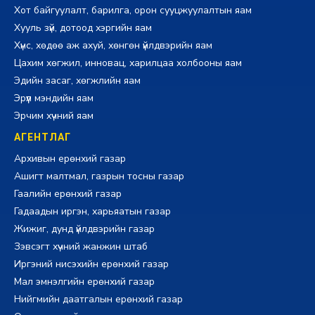
Хот байгуулалт, барилга, орон сууцжуулалтын яам
Хууль зүй, дотоод хэргийн яам
Хүнс, хөдөө аж ахуй, хөнгөн үйлдвэрийн яам
Цахим хөгжил, инновац, харилцаа холбооны яам
Эдийн засаг, хөгжлийн яам
Эрүүл мэндийн яам
Эрчим хүчний яам
АГЕНТЛАГ
Архивын ерөнхий газар
Ашигт малтмал, газрын тосны газар
Гаалийн ерөнхий газар
Гадаадын иргэн, харьяатын газар
Жижиг, дунд үйлдвэрийн газар
Зэвсэгт хүчний жанжин штаб
Иргэний нисэхийн ерөнхий газар
Мал эмнэлгийн ерөнхий газар
Нийгмийн даатгалын ерөнхий газар