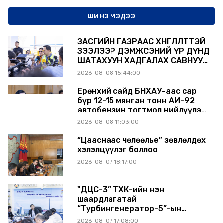
ШИНЭ МЭДЭЭ
ЗАСГИЙН ГАЗРААС ХӨНГӨЛӨЛТТЭЙ
ЗЭЭЛЭЭР ДЭМЖСЭНИЙ ҮР ДҮНД
ШАТАХУУН ХАДГАЛАХ САВНУУД
ЭХНЭЭСЭЭ АШИГЛАЛТАД ОРЖ
2026-08-08 15:44:00
БАЙНА
Ерөнхий сайд БНХАУ-аас сар
бүр 12-15 мянган тонн АИ-92
автобензин тогтмол нийлүүлэх
хүсэлт тавилаа
2026-08-08 11:03:00
“Цааснаас чөлөөлье” зөвлөлдөх
хэлэлцүүлэг боллоо
2026-08-07 18:17:00
"ДЦС-3” ТӨХК-ийн нэн
шаардлагатай
“Турбингенератор-5”-ын
шинэчлэлийн төсвийг
2026-08-07 17:08:00