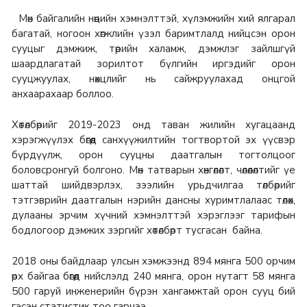
Мөн байгалийн нөөцийн хэмнэлттэй, хүлэмжийн хий ялгарал
багатай, ногоон хөгжлийн үзэл баримтлалд нийцсэн орон
сууцыг дэмжиж, төрийн халамж, дэмжлэг зайлшгүй
шаардлагатай зорилтот бүлгийн иргэдийг орон
сууцжуулах, нөхцлийг нь сайжруулахад онцгой
анхаарахаар боллоо.
Хөтөлбөрийг 2019-2023 онд таван жилийн хугацаанд
хэрэгжүүлэх бөгөөд санхүүжилтийн тогтвортой эх үүсвэр
бүрдүүлж, орон сууцны даатгалын тогтолцоог
боловсронгуй болгоно. Мөн татварын хөнгөлөлт, чөлөөлөлтийг үе
шаттай шийдвэрлэх, зээлийн урьдчилгаа төлбөрийг
тэтгэврийн даатгалын нэрийн дансны хуримтлалаас төлөх,
дулааны эрчим хүчний хэмнэлттэй хэрэглээг тарифын
бодлогоор дэмжих зэргийг хөтөлбөрт тусгасан байна.
2018 оны байдлаар улсын хэмжээнд 894 мянга 500 орчим
өрх байгаа бөгөөд нийслэлд 240 мянга, орон нутагт 58 мянга
500 гаруй инженерийн бүрэн хангамжтай орон сууц бий
гэсэн статистик тоо гарчээ.