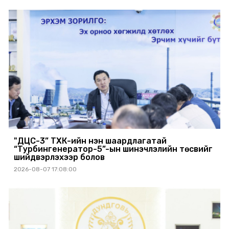
"ДЦС-3” ТӨХК-ийн нэн шаардлагатай
“Турбингенератор-5”-ын шинэчлэлийн төсвийг
шийдвэрлэхээр болов
2026-08-07 17:08:00