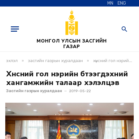
MN
ENG
МОНГОЛ УЛСЫН ЗАСГИЙН
ГАЗАР
»
»
эхлэл
засгийн газрын хуралдаан
хүнсний гол нэрийн бүтээгдэхүүний хангамжийн талаар хэлэлцэв
Хүнсний гол нэрийн бүтээгдэхүүний
хангамжийн талаар хэлэлцэв
Засгийн газрын хуралдаан
2019-05-22