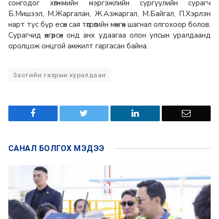
сонгодог хөгжмийн мэргэжлийн сургуулийн сурагч
Б.Мишээл, М.Жаргалан, Ж.Азжаргал, М.Байгал, П.Хэрлэн
нарт тус бүр есөн сая төгрөгийн мөнгөн шагнал олгохоор болов.
Сурагчид өнгөрсөн онд анх удаагаа олон улсын уралдаанд
оролцож онцгой амжилт гаргасан байна.
Засгийн газрын хуралдаан
САНАЛ БОЛГОХ
МЭДЭЭ