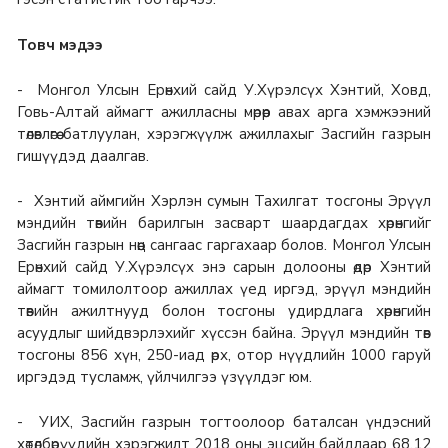
Товч мэдээ
- Монгол Улсын Ерөнхий сайд У.Хүрэлсүх Хэнтий, Ховд,
Говь-Алтай аймагт ажилласны мөрөөр авах арга хэмжээний
төлөвлөгөө батлуулан, хэрэгжүүлж ажиллахыг Засгийн газрын
гишүүдэд даалгав.
- Хэнтий аймгийн Хэрлэн сумын Тахилгат тосгоны Эрүүл
мэндийн төвийн барилгын засварт шаардагдах хөрөнгийг
Засгийн газрын нөөц сангаас гаргахаар болов. Монгол Улсын
Ерөнхий сайд У.Хүрэлсүх энэ сарын долооны өдөр Хэнтий
аймагт томилолтоор ажиллах үед иргэд, эрүүл мэндийн
төвийн ажилтнууд болон тосгоны удирдлага хөрөнгийн
асуудлыг шийдвэрлэхийг хүссэн байна. Эрүүл мэндийн төв
тосгоны 856 хүн, 250-иад өрх, отор нүүдлийн 1000 гаруй
иргэдэд тусламж, үйлчилгээ үзүүлдэг юм.
- УИХ, Засгийн газрын тогтоолоор баталсан үндэсний
хөтөлбөрүүдийн хэрэгжилт 2018 оны эцсийн байдлаар 68.12