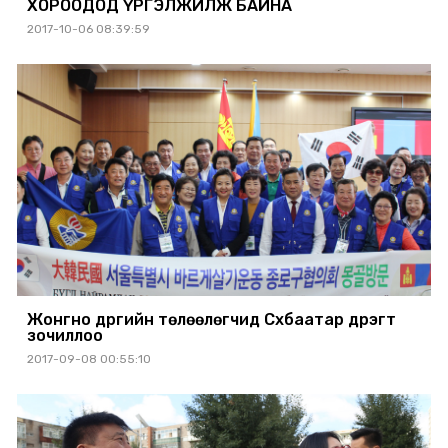
ХОРООДОД ҮРГЭЛЖИЛЖ БАЙНА
2017-10-06 08:39:59
Жонгно дүүргийн төлөөлөгчид Сүхбаатар дүүрэгт
зочиллоо
2017-09-08 00:55:10