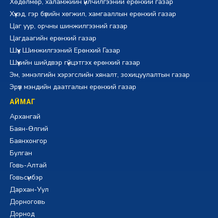
Хөдөлмөр, халамжийн үйлчилгээний ерөнхий газар
Хүүхэд, гэр бүлийн хөгжил, хамгааллын ерөнхий газар
Цаг уур, орчны шинжилгээний газар
Цагдаагийн ерөнхий газар
Шүүх Шинжилгээний Ерөнхий Газар
Шүүхийн шийдвэр гүйцэтгэх ерөнхий газар
Эм, эмнэлгийн хэрэгслийн хяналт, зохицуулалтын газар
Эрүүл мэндийн даатгалын ерөнхий газар
АЙМАГ
Архангай
Баян-Өлгий
Баянхонгор
Булган
Говь-Алтай
Говьсүмбэр
Дархан-Уул
Дорноговь
Дорнод