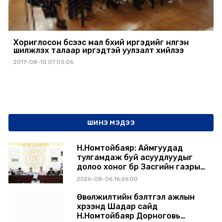
​Хориглосон бүсээс мал бүхий иргэдийг нүүлгэн
шилжүүлэх талаар иргэдтэй уулзалт хийлээ
2017-08-15 07:03:06
ШИНЭ МЭДЭЭ
Н.Номтойбаяр: Аймгуудад
тулгамдаж буй асуудлуудыг
долоо хоног бүр Засгийн газрын
хуралдаанд танилцуулж,
2026-08-06 16:26:00
шийдвэрлүүлнэ
Өвөлжилтийн бэлтгэл ажлын
хүрээнд Шадар сайд
Н.Номтойбаяр Дорноговь