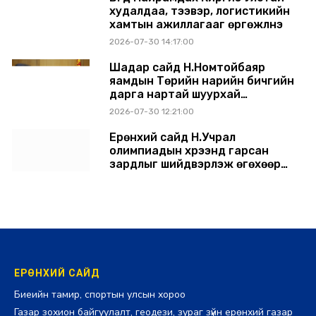
худалдаа, тээвэр, логистикийн
хамтын ажиллагааг өргөжүүлнэ
2026-07-30 14:17:00
Шадар сайд Н.Номтойбаяр
яамдын Төрийн нарийн бичгийн
дарга нартай шуурхай
хуралдлаа
2026-07-30 12:21:00
Ерөнхий сайд Н.Учрал
олимпиадын хүрээнд гарсан
зардлыг шийдвэрлэж өгөхөөр
болов
2026-07-29 14:11:00
ЕРӨНХИЙ САЙД
Биеийн тамир, спортын улсын хороо
Газар зохион байгуулалт, геодези, зураг зүйн ерөнхий газар