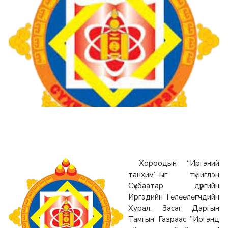
Хороодын “Иргэний
танхим”-ыг түшиглэн
Сүхбаатар дүүргийн
Иргэдийн Төлөөлөгчдийн
Хурал, Засаг Даргын
Тамгын Газраас ”Иргэнд