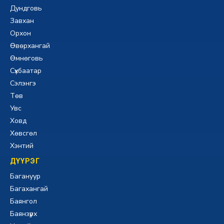
Дундговь
Завхан
Орхон
Өвөрхангай
Өмнөговь
Сүхбаатар
Сэлэнгэ
Төв
Увс
Ховд
Хөвсгөл
Хэнтий
ДҮҮРЭГ
Багануур
Багахангай
Баянгол
Баянзүрх