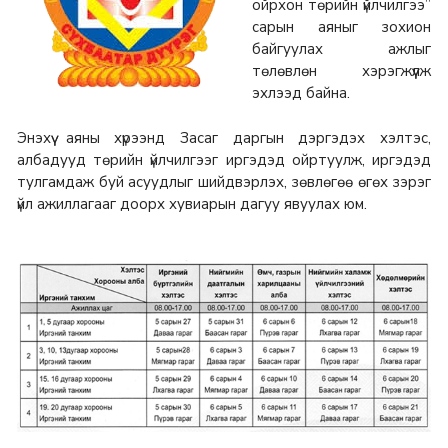
ойрхон төрийн үйлчилгээ”
сарын аяныг зохион
байгуулах ажлыг
төлөвлөн хэрэгжүүлж
эхлээд байна.
Энэхүү аяны хүрээнд Засаг даргын дэргэдэх хэлтэс,
албадууд төрийн үйлчилгээг иргэдэд ойртуулж, иргэдэд
тулгамдаж буй асуудлыг шийдвэрлэх, зөвлөгөө өгөх зэрэг
үйл ажиллагааг доорх хувиарын дагуу явуулах юм.