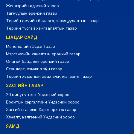
Жендэрийн үндэсний хороо
Тагнуулын ерөнхий газар
Төрийн өмчийн бодлого, зохицуулалтын газар
Төрийн тусгай хамгаалалтын газар
ШАДАР САЙД
Монополийн Эсрэг Газар
Мэргэжлийн хяналтын ерөнхий газар
Онцгой байдлын ерөнхий газар
Стандарт, хэмжил зүйн газар
Төрийн худалдан авах ажиллагааны газар
ЗАСГИЙН ГАЗАР
20 минутын хот Үндэсний хороо
Боомтын сэргэлтийн Үндэсний хороо
Засгийн газрын Хэрэг эрхлэх газар
Хяналт, үнэлгээний Үндэсний хороо
ЯАМД