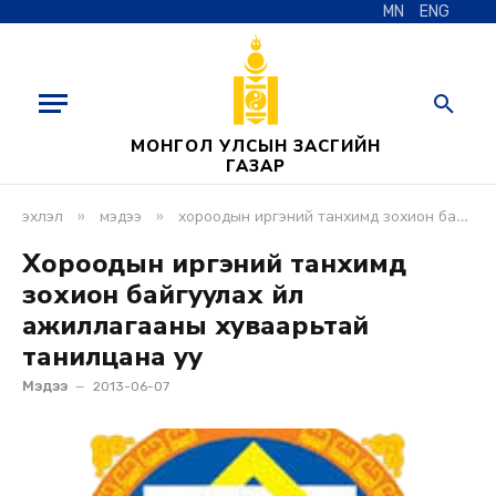
MN
ENG
МОНГОЛ УЛСЫН ЗАСГИЙН
ГАЗАР
»
»
эхлэл
мэдээ
хороодын иргэний танхимд зохион байгуулах үйл ажиллагааны хуваарьтай танилцана уу
Хороодын иргэний танхимд
зохион байгуулах үйл
ажиллагааны хуваарьтай
танилцана уу
Мэдээ
2013-06-07