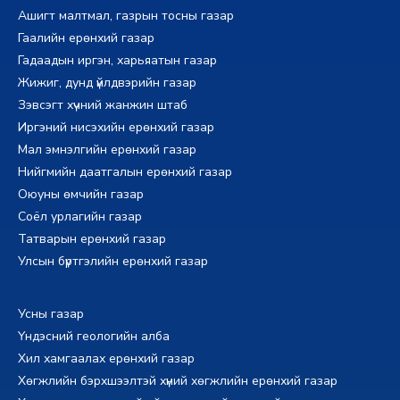
Ашигт малтмал, газрын тосны газар
Гаалийн ерөнхий газар
Гадаадын иргэн, харьяатын газар
Жижиг, дунд үйлдвэрийн газар
Зэвсэгт хүчний жанжин штаб
Иргэний нисэхийн ерөнхий газар
Мал эмнэлгийн ерөнхий газар
Нийгмийн даатгалын ерөнхий газар
Оюуны өмчийн газар
Соёл урлагийн газар
Татварын ерөнхий газар
Улсын бүртгэлийн ерөнхий газар
Усны газар
Үндэсний геологийн алба
Хил хамгаалах ерөнхий газар
Хөгжлийн бэрхшээлтэй хүний хөгжлийн ерөнхий газар