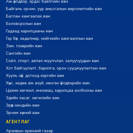
Аж үйлдвэр, эрдэс баялгийн яам
Байгаль орчин, уур амьсгалын өөрчлөлтийн яам
Батлан хамгаалах яам
Боловсролын яам
Гадаад харилцааны яам
Гэр бүл, хөдөлмөр, нийгмийн хамгааллын яам
Зам, тээврийн яам
Сангийн яам
Соёл, спорт, аялал жуулчлал, залуучуудын яам
Хот байгуулалт, барилга, орон сууцжуулалтын яам
Хууль зүй, дотоод хэргийн яам
Хүнс, хөдөө аж ахуй, хөнгөн үйлдвэрийн яам
Цахим хөгжил, инновац, харилцаа холбооны яам
Эдийн засаг, хөгжлийн яам
Эрүүл мэндийн яам
Эрчим хүчний яам
АГЕНТЛАГ
Архивын ерөнхий газар