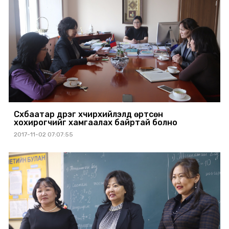
Сүхбаатар дүүрэг хүчирхийлэлд өртсөн
хохирогчийг хамгаалах байртай болно
2017-11-02 07:07:55