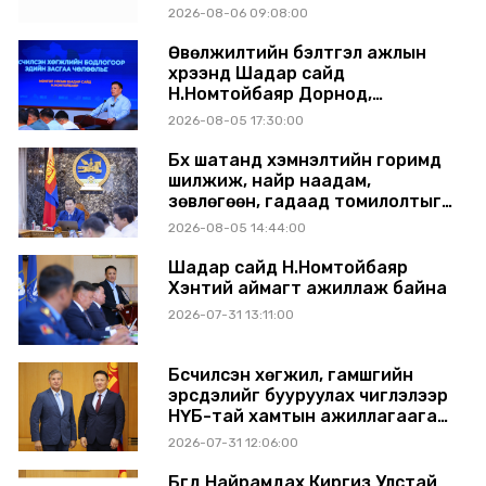
аймагт ажиллав
2026-08-06 09:08:00
Өвөлжилтийн бэлтгэл ажлын
хүрээнд Шадар сайд
Н.Номтойбаяр Дорнод,
Сүхбаатар аймагт ажиллав
2026-08-05 17:30:00
Бүх шатанд хэмнэлтийн горимд
шилжиж, найр наадам,
зөвлөгөөн, гадаад томилолтыг
хориглолоо
2026-08-05 14:44:00
Шадар сайд Н.Номтойбаяр
Хэнтий аймагт ажиллаж байна
2026-07-31 13:11:00
Бүсчилсэн хөгжил, гамшгийн
эрсдэлийг бууруулах чиглэлээр
НҮБ-тай хамтын ажиллагаагаа
өргөжүүлэхээр санал солилцлоо
2026-07-31 12:06:00
Бүгд Найрамдах Киргиз Улстай