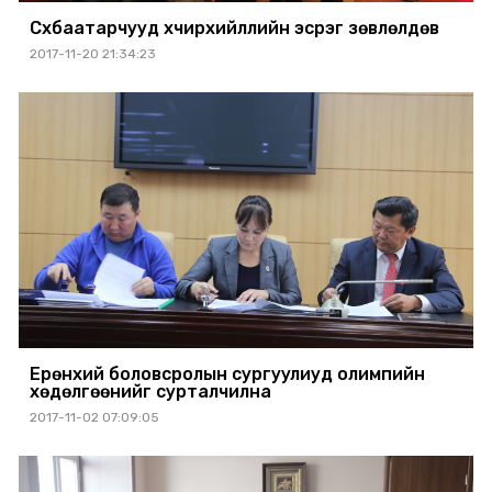
Сүхбаатарчууд хүчирхийллийн эсрэг зөвлөлдөв
2017-11-20 21:34:23
Ерөнхий боловсролын сургуулиуд олимпийн
хөдөлгөөнийг сурталчилна
2017-11-02 07:09:05