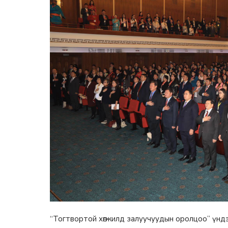
“Тогтвортой хөгжилд залуучуудын оролцоо” үндэсн