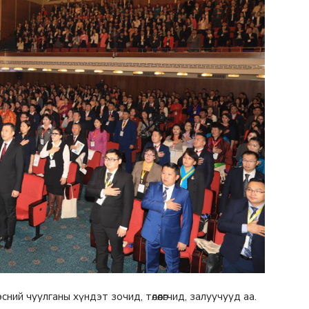
ий чуулганы хүндэт зочид, төлөөлөгчид, залуучууд аа.