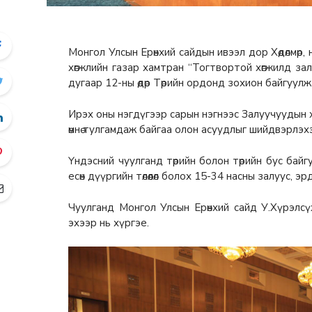
Монгол Улсын Ерөнхий сайдын ивээл дор Хөдөлмөр,
хөгжлийн газар хамтран “Тогтвортой хөгжилд з
дугаар 12-ны өдөр Төрийн ордонд зохион байгуулж
Ирэх оны нэгдүгээр сарын нэгнээс Залуучуудын хө
өмнө тулгамдаж байгаа олон асуудлыг шийдвэрлэх
Үндэсний чуулганд төрийн болон төрийн бус байгу
есөн дүүргийн төлөөлөл болох 15-34 насны залуус, эр
Чуулганд Монгол Улсын Ерөнхий сайд У.Хүрэлс
эхээр нь хүргэе.