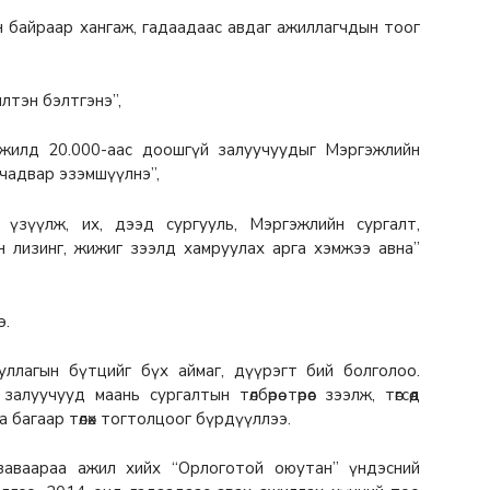
 байраар хангаж, гадаадаас авдаг ажиллагчдын тоог
лтэн бэлтгэнэ”,
жилд 20.000-аас доошгүй залуучуудыг Мэргэжлийн
 чадвар эзэмшүүлнэ”,
үзүүлж, их, дээд сургууль, Мэргэжлийн сургалт,
жийн лизинг, жижиг зээлд хамруулах арга хэмжээ авна”
э.
уллагын бүтцийг бүх аймаг, дүүрэгт бий болголоо.
учууд маань сургалтын төлбөрөө төрөөс зээлж, төгсөөд
 багаар төлөх тогтолцоог бүрдүүллээ.
заваараа ажил хийх “Орлоготой оюутан” үндэсний