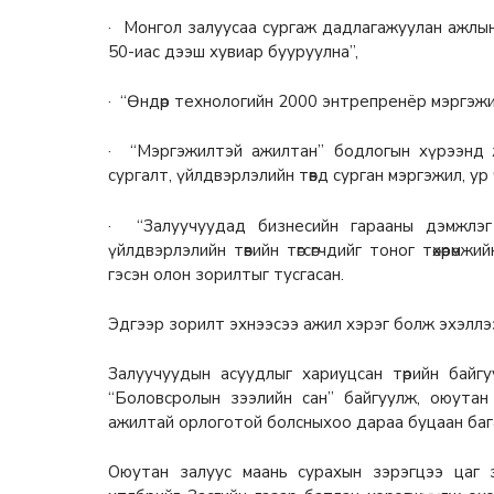
· Монгол залуусаа сургаж дадлагажуулан ажлын
50-иас дээш хувиар бууруулна”,
· “Өндөр технологийн 2000 энтрепренёр мэргэжи
· “Мэргэжилтэй ажилтан” бодлогын хүрээнд 
сургалт, үйлдвэрлэлийн төвд сурган мэргэжил, ур
· “Залуучуудад бизнесийн гарааны дэмжлэг 
үйлдвэрлэлийн төвийн төгсөгчдийг тоног төхөөрөм
гэсэн олон зорилтыг тусгасан.
Эдгээр зорилт эхнээсээ ажил хэрэг болж эхэллэ
Залуучуудын асуудлыг хариуцсан төрийн байгу
“Боловсролын зээлийн сан” байгуулж, оюутан залу
ажилтай орлоготой болсныхоо дараа буцаан бага
Оюутан залуус маань сурахын зэрэгцээ цаг 