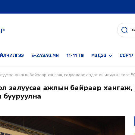
АР
ҮЙЛЧИЛГЭЭ
E-ZASAG.MN
11-11 ТӨВ
МЭДЭЭ
COP17
 залуусаа ажлын байраар хангаж, гадаадаас авдаг ажилчдын тоог 5
гол залуусаа ажлын байраар хангаж,
ш бууруулна