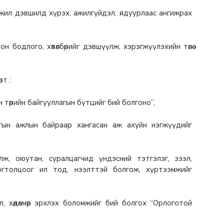
өгжил дэвшилд хүрэх, ажилгүйдэл, ядуурлаас ангижрах
 бодлого, хөтөлбөрийг дэвшүүлж, хэрэгжүүлэхийн төлөө
рт :
н төрийн байгууллагын бүтцийг бий болгоно”,
нгын ажлын байраар хангасан аж ахуйн нэгжүүдийг
ж, оюутан, суралцагчид үндэсний тэтгэлэг, зээл,
огтолцоог ил тод, нээлттэй болгож, хүртээмжийг
, хөдөлмөр эрхлэх боломжийг бий болгох “Орлоготой