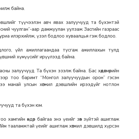
чилж байна.
эвшлийг түүчээлэн авч явах залуучууд та бүхэнтэй
сний чуулган”-аар дамжуулан уулзаж Засгийн газраас
уриа илэрхийлж, үзэл бодлоо хуваалцья гэж бодлоо.
длого, үйл ажиллагаандаа тусгаж ажиллахын тулд
түвшний хүмүүсийг ирүүлээд байна.
сны залуучууд Та бүхэн эзэлж байна. Бас хөдөлмөрийн
гээр тоо баримт “Монгол залуучуудын орон” гэсэн
цээ манай улсын хөгжил дэвшлийн ирээдүйг нотлон
уучууд та бүхэн юм.
о хамгийн өндөр байгаа энэ үеийг зөв зүйтэй ашиглаж
 Ийм тааламжтай үеийг ашиглаж хөгжил дэвшилд хүрсэн