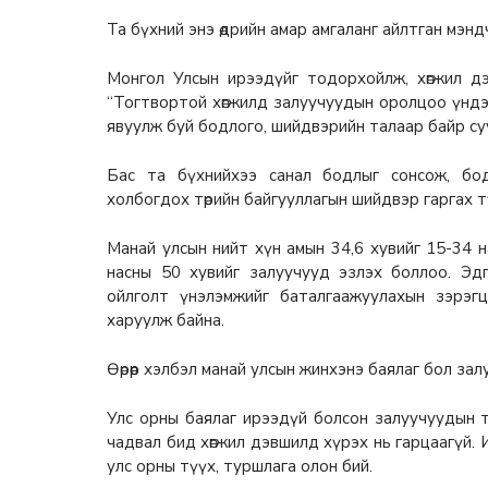
Та бүхний энэ өдрийн амар амгаланг айлтган мэнд
Монгол Улсын ирээдүйг тодорхойлж, хөгжил д
“Тогтвортой хөгжилд залуучуудын оролцоо үндэ
явуулж буй бодлого, шийдвэрийн талаар байр су
Бас та бүхнийхээ санал бодлыг сонсож, бо
холбогдох төрийн байгууллагын шийдвэр гаргах 
Манай улсын нийт хүн амын 34,6 хувийг 15-34 на
насны 50 хувийг залуучууд эзлэх боллоо. Эд
ойлголт үнэлэмжийг баталгаажуулахын зэрэг
харуулж байна.
Өөрөөр хэлбэл манай улсын жинхэнэ баялаг бол зал
Улс орны баялаг ирээдүй болсон залуучуудын то
чадвал бид хөгжил дэвшилд хүрэх нь гарцаагүй.
улс орны түүх, туршлага олон бий.