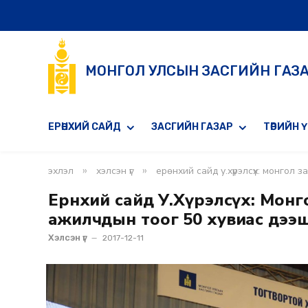
МОНГОЛ УЛСЫН ЗАСГИЙН ГАЗ
ЕРӨНХИЙ САЙД
ЗАСГИЙН ГАЗАР
ТӨРИЙН 
»
»
эхлэл
хэлсэн үг
ерөнхий сайд у.хүрэлсүх: монгол
Ерөнхий сайд У.Хүрэлсүх: Мон
ажилчдын тоог 50 хувиас дээ
Хэлсэн үг
2017-12-11