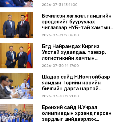
2026-07-31 13:11:00
Бүсчилсэн хөгжил, гамшгийн
эрсдэлийг бууруулах
чиглэлээр НҮБ-тай хамтын
ажиллагаагаа өргөжүүлэхээр
2026-07-31 12:06:00
санал солилцлоо
Бүгд Найрамдах Киргиз
Улстай худалдаа, тээвэр,
логистикийн хамтын
ажиллагааг өргөжүүлнэ
2026-07-30 14:17:00
Шадар сайд Н.Номтойбаяр
яамдын Төрийн нарийн
бичгийн дарга нартай
шуурхай хуралдлаа
2026-07-30 12:21:00
Ерөнхий сайд Н.Учрал
олимпиадын хүрээнд гарсан
зардлыг шийдвэрлэж
өгөхөөр болов
2026-07-29 14:11:00