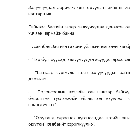
Залуучуудад зориулж хөрөнгө оруулалт хийх нь х
нэг гарц мөн.
Тиймээс Засгийн газар залуучуудаа дэмжсэн олон
хичээн чармайж байна.
Тухайлбал Засгийн газрын үйл ажиллагааны хөтөлбө
· “Гэр бүл, хүүхэд, залуучуудын асуудал эрхэлсэ
· “Шинээр сургууль төгссөн залуучуудыг бай
дэмжинэ”,
· “Боловсролын зээлийн сан шинээр байгуул
буцалтгүй тусламжийн үйлчилгээг үзүүлэх т
нэмэгдүүлнэ”,
· “Оюутанд суралцах хугацаандаа цагийн ажил
оюутан” хөтөлбөрийг хэрэгжүүлнэ”,