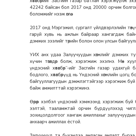
хөтөлбөрийг Засгийн газар батлан хэрэгжүүлж э
42242 байсан бол 2017 онд 20000 орчим болго
боломжийг нээж өглөө.
2017 онд Мэргэжил, сургалт үйлдвэрлэлийн төвү
гаруй хувь нь ажлын байраар хангагдаж байна
дэмжих зээлийг төрийн болон олон улсын байгуул
УИХ анх удаа Залуучуудын хөгжлийг дэмжих ту
хүчин төгөлдөр болж, хэрэгжиж эхэлнэ. Мөн ху
үндэсний хөтөлбөр”-ийг Засгийн газар удахгүй
бодлого, хөтөлбөрүүд нь Үндэсний хөгжлийн цогц 
байгууллагуудын дэмжлэгтэйгээр хэрэгжиж буй төс
байж амжилттай хэрэгжинэ.
Өөрөөр хэлбэл үндэсний хэмжээнд хэрэгжиж буй б
ээлтэй, тааламжтай орчин бүрдүүлэхэд чигл
зохицолдолгоог хангаж ажиллахыг залуучуудын 
анхаарч ажиллах ёстой.
Залуучууд та бүхэндээ амласан амлалт бүрээ х