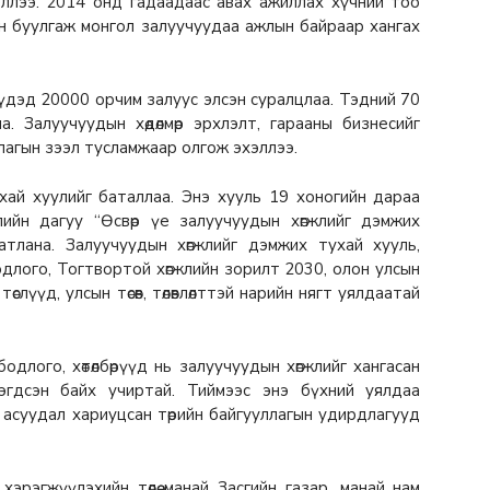
хэллээ. 2014 онд гадаадаас авах ажиллах хүчний тоо
н буулгаж монгол залуучуудаа ажлын байраар хангах
үдэд 20000 орчим залуус элсэн суралцлаа. Тэдний 70
. Залуучуудын хөдөлмөр эрхлэлт, гарааны бизнесийг
лагын зээл тусламжаар олгож эхэллээ.
хай хуулийг баталлаа. Энэ хууль 19 хоногийн дараа
улийн дагуу “Өсвөр үе залуучуудын хөгжлийг дэмжих
 батлана. Залуучуудын хөгжлийг дэмжих тухай хууль,
бодлого, Тогтвортой хөгжлийн зорилт 2030, олон улсын
лүүд, улсын төсөв, төлөвлөлттэй нарийн нягт уялдаатай
одлого, хөтөлбөрүүд нь залуучуудын хөгжлийг хангасан
эгдсэн байх учиртай. Тиймээс энэ бүхний уялдаа
асуудал хариуцсан төрийн байгууллагын удирдлагууд
эрэгжүүлэхийн төлөө манай Засгийн газар, манай нам