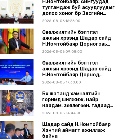
Н.Номтойбаяр: Аймгуудад
тулгамдаж буй асуудлуудыг
долоо хоног бүр Засгийн
газрын хуралдаанд
2026-08-06 16:26:00
танилцуулж, шийдвэрлүүлнэ
Өвөлжилтийн бэлтгэл
ажлын хүрээнд Шадар сайд
Н.Номтойбаяр Дорноговь
аймагт ажиллав
2026-08-06 09:08:00
Өвөлжилтийн бэлтгэл
ажлын хүрээнд Шадар сайд
Н.Номтойбаяр Дорнод,
Сүхбаатар аймагт ажиллав
2026-08-05 17:30:00
Бүх шатанд хэмнэлтийн
горимд шилжиж, найр
наадам, зөвлөгөөн, гадаад
томилолтыг хориглолоо
2026-08-05 14:44:00
Шадар сайд Н.Номтойбаяр
Хэнтий аймагт ажиллаж
байна