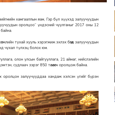
 нийгмийн хамгааллын яам, Гэр бүл хүүхэд залуучуудын
алуучуудын оролцоо” үндэсний чуулганыг 2017 оны 12
 байна.
гжлийн тухай хууль хэрэгжиж эхлэх бөгөөд залуучуудын
эд чухал түлхэц болох юм.
уллага, олон улсын байгууллага, 21 аймаг, нийслэлийн
дэмтэн, судлаач зэрэг 850 төлөөлөгч оролцож байна.
үх оролцон залуучууддаа хандаж хэлсэн үгийг бүрэн