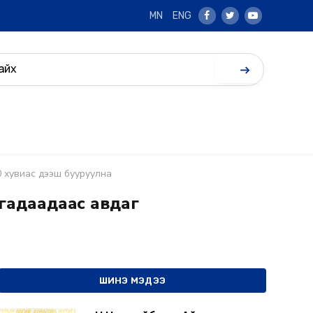
MN
ENG
Facebook
Twitter
Youtube
0 хувиас дээш бууруулна
 гадаадаас авдаг
ШИНЭ МЭДЭЭ