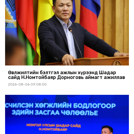
Өвөлжилтийн бэлтгэл ажлын хүрээнд Шадар
сайд Н.Номтойбаяр Дорноговь аймагт ажиллав
2026-08-06 09:08:00