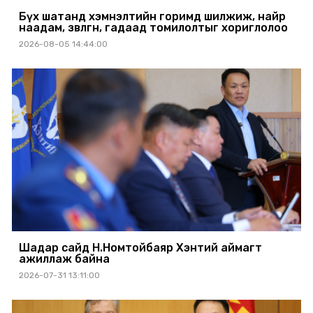
Бүх шатанд хэмнэлтийн горимд шилжиж, найр
наадам, зөвлөгөөн, гадаад томилолтыг хориглолоо
2026-08-05 14:44:00
Шадар сайд Н.Номтойбаяр Хэнтий аймагт
ажиллаж байна
2026-07-31 13:11:00