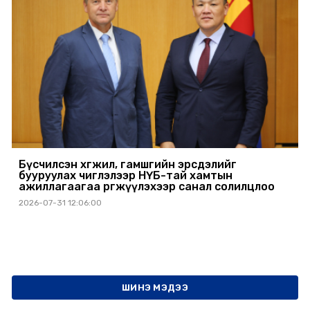
Бүсчилсэн хөгжил, гамшгийн эрсдэлийг
бууруулах чиглэлээр НҮБ-тай хамтын
ажиллагаагаа өргөжүүлэхээр санал солилцлоо
2026-07-31 12:06:00
ШИНЭ МЭДЭЭ