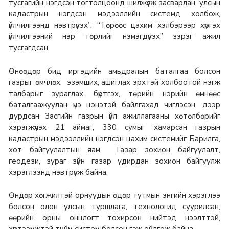
тусгагийн нэгдсэн тогтолцоонд шилжүүлж засварлан, улсын
кадастрын нэгдсэн мэдээллийн системд холбож,
үйлчилгээнд нэвтрүүлэх”, “Төрөөс цахим хэлбэрээр хүргэх
үйлчилгээний нэр төрлийг нэмэгдүүлэх” зэрэг ажил
тусгагдсан.
Өнөөдөр бид иргэдийн амьдралын баталгаа болсон
газрыг өмчлөх, эзэмших, ашиглах эрхтэй холбоотой нэгж
талбарыг зураглах, бүртгэх, төрийн нэрийн өмнөөс
баталгаажуулан үнэ цэнэтэй байлгахад чиглэсэн, дээр
дурдсан Засгийн газрын үйл ажиллагааны хөтөлбөрийг
хэрэгжүүлэх 21 аймаг, 330 сумыг хамарсан газрын
кадастрын мэдээллийн нэгдсэн цахим системийг Барилга,
хот байгуулалтын яам, Газар зохион байгуулалт,
геодези, зураг зүйн газар удирдан зохион байгуулж
хэрэглээнд нэвтрүүлж байна.
Өндөр хөгжилтэй орнуудын өдөр тутмын энгийн хэрэглээ
болсон олон улсын туршлага, технологид суурилсан,
өөрийн орны онцлогт тохирсон нийтэд нээлттэй,
хүртээмжтэй тийм систем болсон гэж ойлгож байна.