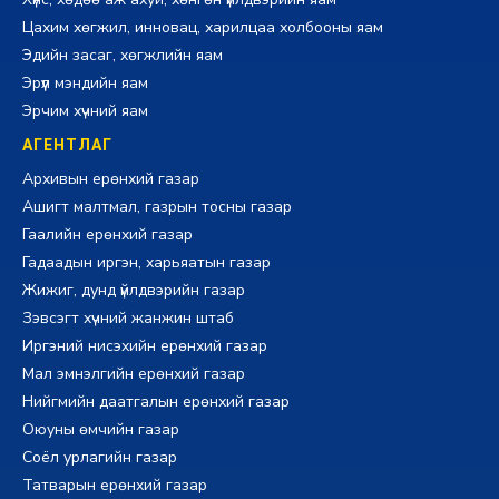
Цахим хөгжил, инновац, харилцаа холбооны яам
Эдийн засаг, хөгжлийн яам
Эрүүл мэндийн яам
Эрчим хүчний яам
АГЕНТЛАГ
Архивын ерөнхий газар
Ашигт малтмал, газрын тосны газар
Гаалийн ерөнхий газар
Гадаадын иргэн, харьяатын газар
Жижиг, дунд үйлдвэрийн газар
Зэвсэгт хүчний жанжин штаб
Иргэний нисэхийн ерөнхий газар
Мал эмнэлгийн ерөнхий газар
Нийгмийн даатгалын ерөнхий газар
Оюуны өмчийн газар
Соёл урлагийн газар
Татварын ерөнхий газар