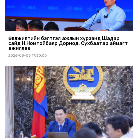
Өвөлжилтийн бэлтгэл ажлын хүрээнд Шадар
сайд Н.Номтойбаяр Дорнод, Сүхбаатар аймагт
ажиллав
2026-08-05 17:30:00