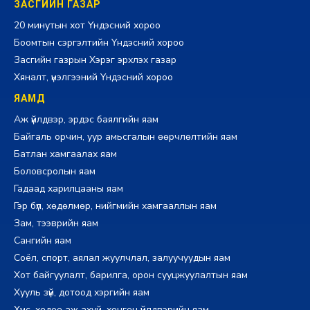
ЗАСГИЙН ГАЗАР
20 минутын хот Үндэсний хороо
Боомтын сэргэлтийн Үндэсний хороо
Засгийн газрын Хэрэг эрхлэх газар
Хяналт, үнэлгээний Үндэсний хороо
ЯАМД
Аж үйлдвэр, эрдэс баялгийн яам
Байгаль орчин, уур амьсгалын өөрчлөлтийн яам
Батлан хамгаалах яам
Боловсролын яам
Гадаад харилцааны яам
Гэр бүл, хөдөлмөр, нийгмийн хамгааллын яам
Зам, тээврийн яам
Сангийн яам
Соёл, спорт, аялал жуулчлал, залуучуудын яам
Хот байгуулалт, барилга, орон сууцжуулалтын яам
Хууль зүй, дотоод хэргийн яам
Хүнс, хөдөө аж ахуй, хөнгөн үйлдвэрийн яам