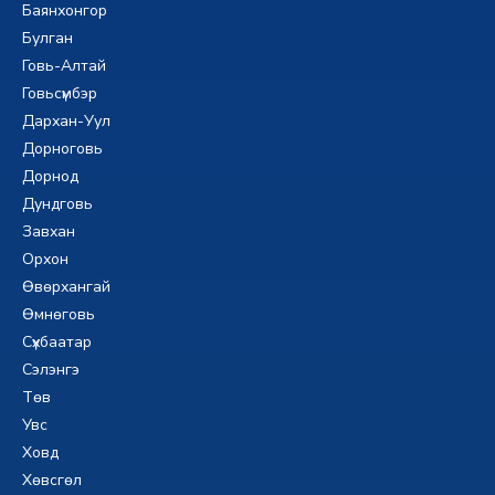
Баянхонгор
Булган
Говь-Алтай
Говьсүмбэр
Дархан-Уул
Дорноговь
Дорнод
Дундговь
Завхан
Орхон
Өвөрхангай
Өмнөговь
Сүхбаатар
Сэлэнгэ
Төв
Увс
Ховд
Хөвсгөл