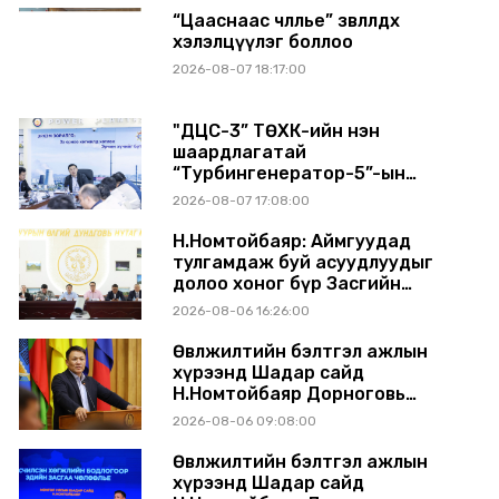
“Цааснаас чөлөөлье” зөвлөлдөх
хэлэлцүүлэг боллоо
2026-08-07 18:17:00
"ДЦС-3” ТӨХК-ийн нэн
шаардлагатай
“Турбингенератор-5”-ын
шинэчлэлийн төсвийг
2026-08-07 17:08:00
шийдвэрлэхээр болов
Н.Номтойбаяр: Аймгуудад
тулгамдаж буй асуудлуудыг
долоо хоног бүр Засгийн
газрын хуралдаанд
2026-08-06 16:26:00
танилцуулж, шийдвэрлүүлнэ
Өвөлжилтийн бэлтгэл ажлын
хүрээнд Шадар сайд
Н.Номтойбаяр Дорноговь
аймагт ажиллав
2026-08-06 09:08:00
Өвөлжилтийн бэлтгэл ажлын
хүрээнд Шадар сайд