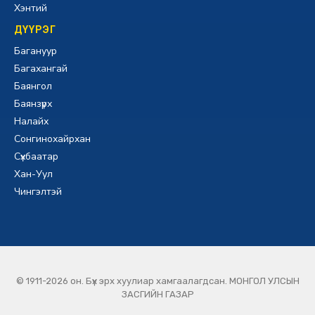
Хэнтий
ДҮҮРЭГ
Багануур
Багахангай
Баянгол
Баянзүрх
Налайх
Сонгинохайрхан
Сүхбаатар
Хан-Уул
Чингэлтэй
© 1911-2026 он. Бүх эрх хуулиар хамгаалагдсан. МОНГОЛ УЛСЫН
ЗАСГИЙН ГАЗАР