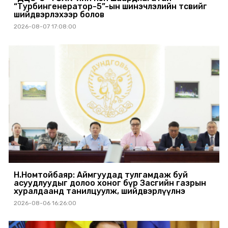
“Турбингенератор-5”-ын шинэчлэлийн төсвийг
шийдвэрлэхээр болов
2026-08-07 17:08:00
Н.Номтойбаяр: Аймгуудад тулгамдаж буй
асуудлуудыг долоо хоног бүр Засгийн газрын
хуралдаанд танилцуулж, шийдвэрлүүлнэ
2026-08-06 16:26:00