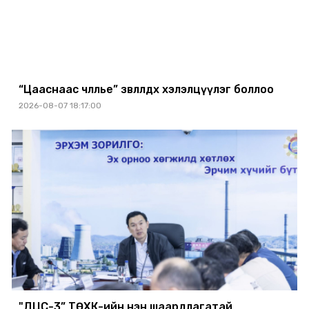
“Цааснаас чөлөөлье” зөвлөлдөх хэлэлцүүлэг боллоо
2026-08-07 18:17:00
"ДЦС-3” ТӨХК-ийн нэн шаардлагатай