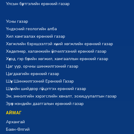
Улсын бүртгэлийн ерөнхий газар
Усны газар
Үндэсний геологийн алба
Хил хамгаалах ерөнхий газар
Хөгжлийн бэрхшээлтэй хүний хөгжлийн ерөнхий газар
Хөдөлмөр, халамжийн үйлчилгээний ерөнхий газар
Хүүхэд, гэр бүлийн хөгжил, хамгааллын ерөнхий газар
Цаг уур, орчны шинжилгээний газар
Цагдаагийн ерөнхий газар
Шүүх Шинжилгээний Ерөнхий Газар
Шүүхийн шийдвэр гүйцэтгэх ерөнхий газар
Эм, эмнэлгийн хэрэгслийн хяналт, зохицуулалтын газар
Эрүүл мэндийн даатгалын ерөнхий газар
АЙМАГ
Архангай
Баян-Өлгий