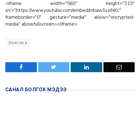
<iframe width="560" height="315"
src="https://www.youtube.com/embed/mbawSsziNKc"
frameborder="0" gesture="media" allow="encrypted-
media" allowfullscreen></iframe>
Хэлсэн үг
САНАЛ БОЛГОХ
МЭДЭЭ