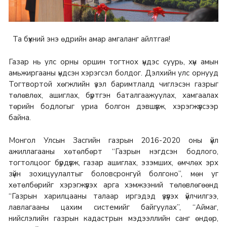
Та бүхний энэ өдрийн амар амгаланг айлтгая!
Газар нь улс орны оршин тогтнох үндэс суурь, хүн амын
амьжиргааны үндсэн хэрэгсэл болдог. Дэлхийн улс орнууд
Тогтвортой хөгжлийн үзэл баримтлалд чиглэсэн газрыг
төлөвлөх, ашиглах, бүртгэн баталгаажуулах, хамгаалах
төрийн бодлогыг уриа болгон дэвшүүлж, хэрэгжүүлсээр
байна.
Монгол Улсын Засгийн газрын 2016-2020 оны үйл
ажиллагааны хөтөлбөрт “Газрын нэгдсэн бодлого,
тогтолцоог бүрдүүлж, газар ашиглах, эзэмших, өмчлөх эрх
зүйн зохицуулалтыг боловсронгуй болгоно”, мөн уг
хөтөлбөрийг хэрэгжүүлэх арга хэмжээний төлөвлөгөөнд
“Газрын харилцааны талаар иргэдэд үзүүлэх үйлчилгээ,
лавлагааны цахим системийг байгуулах”, “Аймаг,
нийслэлийн газрын кадастрын мэдээллийн санг өндөр,