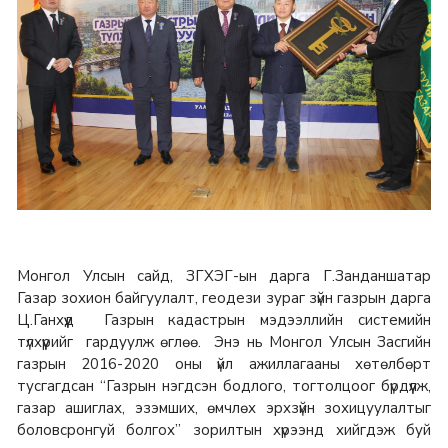
Монгол Улсын сайд, ЗГХЭГ-ын дарга Г.Занданшатар
Газар зохион байгуулалт, геодези зураг зүйн газрын дарга
Ц.Ганхүүд Газрын кадастрын мэдээллийн системийн
түлхүүрийг гардуулж өглөө. Энэ нь Монгол Улсын Засгийн
газрын 2016-2020 оны үйл ажиллагааны хөтөлбөрт
тусгагдсан “Газрын нэгдсэн бодлого, тогтолцоог бүрдүүлж,
газар ашиглах, эзэмших, өмчлөх эрхзүйн зохицуулалтыг
боловсронгуй болгох” зорилтын хүрээнд хийгдэж буй