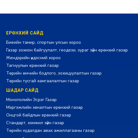
ЕРӨНХИЙ САЙД
Биеийн тамир, спортын улсын хороо
Газар зохион байгуулалт, геодези, зураг зүйн ерөнхий газар
Жендэрийн үндэсний хороо
Тагнуулын ерөнхий газар
Төрийн өмчийн бодлого, зохицуулалтын газар
Төрийн тусгай хамгаалалтын газар
ШАДАР САЙД
Монополийн Эсрэг Газар
Мэргэжлийн хяналтын ерөнхий газар
Онцгой байдлын ерөнхий газар
Стандарт, хэмжил зүйн газар
Төрийн худалдан авах ажиллагааны газар