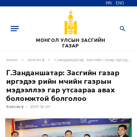
MN
ENG
МОНГОЛ УЛСЫН ЗАСГИЙН
ГАЗАР
»
»
эхлэл
хэлсэн үг
г.занданшатар: засгийн газар иргэдээ өөрийн өмчийн газрын мэдээллээ гар утсаараа авах боломжтой болголоо
Г.Занданшатар: Засгийн газар
иргэдээ өөрийн өмчийн газрын
мэдээллээ гар утсаараа авах
боломжтой болголоо
Хэлсэн үг
2017-12-07