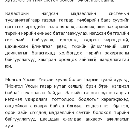
Кадастрын нэгдсэн мэдээллийн системын
тусламжтайгаар газрын татвар, төлбөрийн бааз суурийг
өргөтгөх, иргэдийн газар өмчлөх, эзэмших, ашиглах эрхийг
төрийн нэрийн өмнөөс баталгаажуулах, нэгдсэн бүртгэлийн
системийг байгуулах, иргэдэд хүндрэл чирэгдэлгүй,
цахимжсан үйлчилгээг үзүүлэх, төрийн үйлчилгээний шат
дамжлагыг багасгахад холбогдох төрийн захиргааны
байгууллагууд хамтран оролцох зайлшгүй шаардлагатай
юм.
Монгол Улсын Үндсэн хууль болон Газрын тухай хуульд
“Монгол Улсын газар нутаг салшгүй, бүрэн бүтэн, нэгдмэл
байна” гэж заасан байдаг. Засгийн газрын зүгээс газрын
нэгдмэл удирдлага, тогтолцоо, бодлогыг хэрэгжүүлэхэд
онцгойлон анхаарч байгаа бөгөөд нэгдсэн нэг бүртгэл,
орон зайн өгөгдөл, мэдээллийн сантай болоход төрийн
байгууллагууд цаашдын ажилдаа анхаарч ажиллахыг
хүсье.