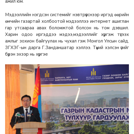
ажил юм.
Мэдээллийн нэгдсэн системийг нэвтрүүлснээр иргэд өөрийн
өмчийн газартай холбоотой мэдээллээ интернет ашиглан
гар утсаараа авах боломжтой болсон нь том дэвшил.
Харин одоо иргэддээ мэдээ,мэдээллийг хүргэж түгээх
ажлыг зохион байгуулах нь чухал гэж Монгол Улсын сайд,
ЗГХЭГ-ын дарга Г.Занданшатар хэллээ. Түүний хэлсэн үгийг
бүрэн эхээр нь хүргэе