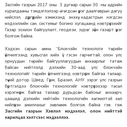
Засгийн газрын 2017 оны 3 дугаар сарын 30 -ны өдрийн
хуралдааны тэмдэглэлээр өгөгдсөн үүрэг даалгаврын дагуу
нийслэл, дүүргүүдийн хэмжээнд энэхүү кадастрын нэгдсэн
мэдээллийн сан, системыг богино хугацаанд нэвтрүүлэхийг
Газар зохион байгуулалт, геодези, зураг зүйн газарт үүрэг
болгож байна.
Хэдхэн сарын өмнө “Блокчэйн технологи төрийн
үйлчилгээнд хувьсгал хийх үү” гэсэн гарчигтай, олон улс
орнуудын төрийн байгууллагуудын анхаарлыг татаж
байсан нийтлэлд дэлхийн 30-аад улс блокчэйн
технологийг төрийн үйлчилгээнд нэвтрүүлж байгаа талаар,
түүний дотор Швед, Гүрж, Бразил, АНУ зэрэг улс газрын
бүртгэлдээ блокчэйн технологийг нэвтрүүлэхээр төсөл
хэрэгжүүлж байгаа талаар дурьдсан байсныг анхаарч,
цаашид дэлхийн нийтийн технологийн хөгжилтэй хөл
нийлүүлэн ажиллахыг зөвлөмж болгож байна
гэв. гэж
Засгийн газрын Хэвлэл мэдээлэл, олон нийттэй
харилцах хэлтсээс мэдээллээ.