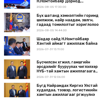
Н.Номтойбаяр Дорнод,
Сүхбаатар аймагт ажиллав
2026-08-05 17:30:00
Бүх шатанд хэмнэлтийн горимд
шилжиж, найр наадам, зөвлөгөөн,
гадаад томилолтыг хориглолоо
2026-08-05 14:44:00
Шадар сайд Н.Номтойбаяр
Хэнтий аймагт ажиллаж байна
2026-07-31 13:11:00
Бүсчилсэн хөгжил, гамшгийн
эрсдэлийг бууруулах чиглэлээр
НҮБ-тай хамтын ажиллагаагаа
өргөжүүлэхээр санал солилцлоо
2026-07-31 12:06:00
Бүгд Найрамдах Киргиз Улстай
худалдаа, тээвэр, логистикийн
хамтын ажиллагааг өргөжүүлнэ
2026-07-30 14:17:00