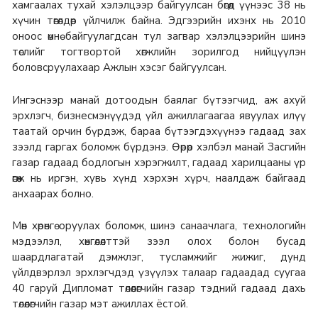
хамгаалах тухай хэлэлцээр байгуулсан бөгөөд үүнээс 38 нь
хүчин төгөлдөр үйлчилж байна. Эдгээрийн ихэнх нь 2010
оноос өмнө байгуулагдсан тул загвар хэлэлцээрийн шинэ
төслийг тогтвортой хөгжлийн зорилгод нийцүүлэн
боловсруулахаар Ажлын хэсэг байгуулсан.
Ингэснээр манай дотоодын баялаг бүтээгчид, аж ахуй
эрхлэгч, бизнесмэнүүдэд үйл ажиллагаагаа явуулах илүү
таатай орчин бүрдэж, бараа бүтээгдэхүүнээ гадаад зах
зээлд гаргах боломж бүрдэнэ. Өөрөөр хэлбэл манай Засгийн
газар гадаад бодлогын хэрэгжилт, гадаад харилцааны үр
өгөөж нь иргэн, хувь хүнд хэрхэн хүрч, наалдаж байгаад
анхаарах болно.
Мөн хөрөнгө оруулах боломж, шинэ санаачлага, технологийн
мэдээлэл, хөнгөлөлттэй зээл олох болон бусад
шаардлагатай дэмжлэг, тусламжийг жижиг, дунд
үйлдвэрлэл эрхлэгчдэд үзүүлэх талаар гадаадад суугаа
40 гаруй Дипломат төлөөлөгчийн газар тэдний гадаад дахь
төлөөлөгчийн газар мэт ажиллах ёстой.