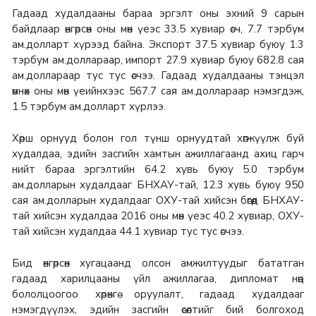
Гадаад худалдааны бараа эргэлт оны эхний 9 сарын
байдлаар өнгөрсөн оны мөн үеэс 33.5 хувиар өсч, 7.7 тэрбум
ам.долларт хүрээд байна. Экспорт 37.5 хувиар буюу 1.3
тэрбум ам.доллараар, импорт 27.9 хувиар буюу 682.8 сая
ам.доллараар тус тус өсчээ. Гадаад худалдааны тэнцэл
өмнөх оны мөн үеийнхээс 567.7 сая ам.доллараар нэмэгдэж,
1.5 тэрбум ам.долларт хүрлээ.
Хөрш орнууд болон гол түнш орнуудтай хөгжүүлж буй
худалдаа, эдийн засгийн хамтын ажиллагаанд ахиц гарч
нийт бараа эргэлтийн 64.2 хувь буюу 5.0 тэрбум
ам.долларын худалдааг БНХАУ-тай, 12.3 хувь буюу 950
сая ам.долларын худалдааг ОХУ-тай хийсэн бөгөөд БНХАУ-
тай хийсэн худалдаа 2016 оны мөн үеэс 40.2 хувиар, ОХУ-
тай хийсэн худалдаа 44.1 хувиар тус тус өсчээ.
Бид өнгөрсөн хугацаанд олсон амжилтуудыг бататган
гадаад харилцааны үйл ажиллагаа, дипломат нөөц
бололцоогоо хөрөнгө оруулалт, гадаад худалдааг
нэмэгдүүлэх, эдийн засгийн өсөлтийг бий болгоход