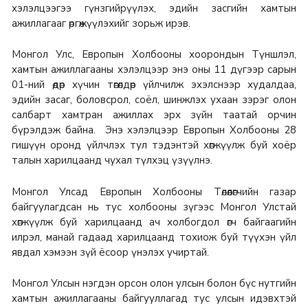
хэлэлцээгээ гүнзгийрүүлэх, эдийн засгийн хамтын
ажиллагааг өргөжүүлэхийг зорьж ирэв.
Монгол Улс, Европын Холбооны хоорондын Түншлэл,
хамтын ажиллагааны хэлэлцээр энэ оны 11 дүгээр сарын
01-ний өдөр хүчин төгөлдөр үйлчилж эхэлснээр худалдаа,
эдийн засаг, боловсрол, соёл, шинжлэх ухаан зэрэг олон
салбарт хамтран ажиллах эрх зүйн таатай орчин
бүрэлдэж байна. Энэ хэлэлцээр Европын Холбооны 28
гишүүн оронд үйлчлэх тул тэдэнтэй хөгжүүлж буй хоёр
талын харилцаанд чухал түлхэц үзүүлнэ.
Монгол Улсад Европын Холбооны Төлөөлөгчийн газар
байгуулагдсан нь тус холбооны зүгээс Монгол Улстай
хөгжүүлж буй харилцаанд ач холбогдол өгч байгаагийн
илрэл, манай гадаад харилцаанд тохиож буй түүхэн үйл
явдал хэмээн зүй ёсоор үнэлэх учиртай.
Монгол Улсын нэгдэн орсон олон улсын болон бүс нутгийн
хамтын ажиллагааны байгууллагад тус улсын идэвхтэй