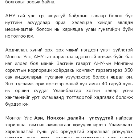
болгохыг зорьж байна.
АНУ-тай улс төр, аюулгүй байдлын талаар болон бүс
нутгийн асуудлаар яриа, хэлэлцээ хийдэг зөвлөлдөх
механизмтай болсон нь харилцаа улам гүнзгийрч буйн
нотолгоо юм.
Ардчилал, хүний эрх, эрх чөлөөний нэгдсэн үнэт зүйлстэй
Монгол Улс, АНУ-ын харилцаа идэвхтэй хөгжиж буйн бас
нэг илрэл бол манай Засгийн газарт АНУ-ын Мянганы
сорилтын корпораци хоёрдахь компакт гэрээгээрээ 350
сая ам.долларын тусламж үзүүлэхээр болсон явдал юм.
Энэ тусламж орж ирснээр манай хүн амын 40 гаруй хувь
нь оршин суудаг Улаанбаатар хотын цэвэр усны
хангамжийг урт хугацаанд тогтвортой хадгалах боломж
бүрдэх юм.
Монгол Улс
Ази, Номхон далайн улсуудтай
найрсаг
харилцаа, хамтын ажиллагааг хөгжүүлж ирлээ. Уламжлалт
харилцаатай түнш улс орнуудтай харилцааг өргөжүүлэх