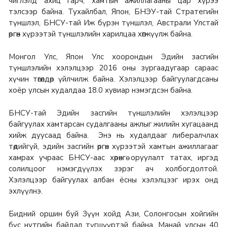
чиглэлд ахиц гарч, хамтын ажиллагааны цар хүрээ
тэлсээр байна. Тухайлбал, Япон, БНЭУ-тай Стратегийн
түншлэл, БНСУ-тай Иж бүрэн түншлэл, Австрали Улстай
өргөн хүрээтэй түншлэлийн харилцаа хөгжүүлж байна.
Монгол Улс, Япон Улс хоорондын Эдийн засгийн
түншлэлийн хэлэлцээр 2016 оны зургаадугаар сараас
хүчин төгөлдөр үйлчилж байна. Хэлэлцээр байгуулагдсаны
хоёр улсын худалдаа 18.0 хувиар нэмэгдсэн байна.
БНСУ-тай Эдийн засгийн түншлэлийн хэлэлцээр
байгуулах хамтарсан судалгааны ажлыг жилийн хугацаанд
хийж дуусаад байна. Энэ нь худалдааг либералчлах
төдийгүй, эдийн засгийн өргөн хүрээтэй хамтын ажиллагааг
хамрах учраас БНСУ-аас хөрөнгө оруулалт татах, иргэд
солилцоог нэмэгдүүлэх зэрэг ач холбогдолтой.
Хэлэлцээр байгуулах албан ёсны хэлэлцээг ирэх онд
эхлүүлнэ.
Бидний оршин буй Зүүн хойд Ази, Солонгосын хойгийн
бүс нутгийн байдал түгшүүртэй байна. Манай улсын 40