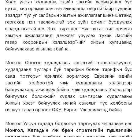
Хоёр улсын худалдаа, эдийн засгийн харилцаанд бүс
нутаг, хил орчмын хамтын ажиллагаа онцгой байр суурийг
эзэлдэг тул уг салбарын хамтын ажиллагааг шинэ шатанд
гаргахад нэн тааламжтай эрх зүйн орчинг бүрдүүлэх
шаардлагатай юм. Энэ хүрээнд “Бүс нутаг, хил орчмын
хамтын ажиллагаанд дэмжлэг үзүүлэх тухай Засгийн
газар хоорондын хэлэлцээр”-ийг ойрын хугацаанд
байгуулахаар ажиллаж байна.
Монгол, Оросын худалдааны эргэлтийг тэнцвэржүүлэх,
худалдаанд тулгарч буй тарифын болон тарифын бус
саад тотгорыг арилгах зорилгоор Евразийн эдийн
засгийн холбоотой чөлөөт худалдааны хэлэлцээр
байгуулахаар ажиллаж байна. Чөлөөт худалдааны хэлэлцээр
байгуулах боломжийг судлах хамтарсан судалгааны
Ажлын хэсэг байгуулах манай саналыг тус холбооны
гишүүн таван орноос ОХУ, Киргиз Улс дэмжээд байна.
Монгол Улсын гадаад бодлогын тэргүүлэх чиглэлийн нэг
Монгол, Хятадын Иж бүрэн стратегийн түншлэлийн
харилцааг
бүх салбарт өргөжүүлэн хөгжүүлж, улс төрийн