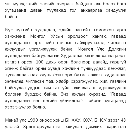
чиглүүлж, эдийн засгийн хямралт байдлыг аль болох бага
хугацаанд даван туулахад гол анхаарлаа хандуулж
байна.
Бүс нутгийн худалдаа, эдийн засгийн томоохон арга
хэмжээнд Монгол Улсын оролцоог хангах, гадаад
худалдааны эрх зүйн орчныг сайжруулахад чиглэсэн
ажлуудыг үргэлжлүүлж байна. Монгол Улс Дэлхийн
худалдааны байгууллагын Худалдааг хөнгөвчлөх хэлэлцээрт
нэгдэн орсон 100 дахь орон болсноор далайд гарцгүй
хөгжиж байгаа орны хувьд хөгжлийн түншүүдээс дэмжлэг,
туслалцаа авах хууль ёсны эрх баталгаажиж, худалдааг
хөнгөвчлөхөд чиглэсэн төсөл, хөтөлбөр хэрэгжүүлэх, хил, гаалийн
байгууллагуудын хамтын үйл ажиллагааг идэвхжүүлэх
боломж бүрдэж байна. Энэ ажлын хүрээнд “Гадаад
худалдааны нэг цэгийн үйлчилгээ”-г ойрын хугацаанд
хэрэгжүүлэх болно.
Манай улс 1990 оноос хойш БНХАУ, ОХУ, БНСУ зэрэг 43
улстай Хөрөнгө оруулалтыг хөхиүлэн дэмжих, харилцан