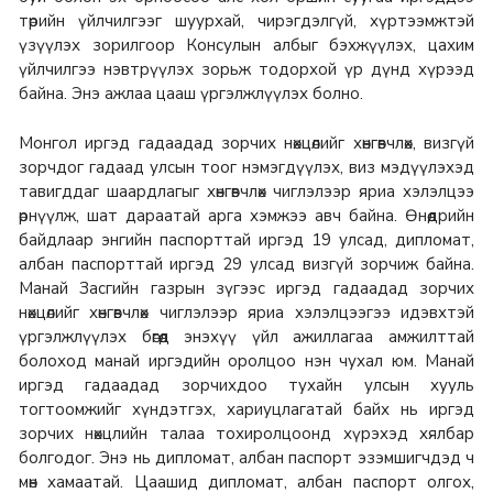
төрийн үйлчилгээг шуурхай, чирэгдэлгүй, хүртээмжтэй
үзүүлэх зорилгоор Консулын албыг бэхжүүлэх, цахим
үйлчилгээ нэвтрүүлэх зорьж тодорхой үр дүнд хүрээд
байна. Энэ ажлаа цааш үргэлжлүүлэх болно.
Монгол иргэд гадаадад зорчих нөхцөлийг хөнгөвчлөх, визгүй
зорчдог гадаад улсын тоог нэмэгдүүлэх, виз мэдүүлэхэд
тавигддаг шаардлагыг хөнгөвчлөх чиглэлээр яриа хэлэлцээ
өрнүүлж, шат дараатай арга хэмжээ авч байна. Өнөөдрийн
байдлаар энгийн паспорттай иргэд 19 улсад, дипломат,
албан паспорттай иргэд 29 улсад визгүй зорчиж байна.
Манай Засгийн газрын зүгээс иргэд гадаадад зорчих
нөхцөлийг хөнгөвчлөх чиглэлээр яриа хэлэлцээгээ идэвхтэй
үргэлжлүүлэх бөгөөд энэхүү үйл ажиллагаа амжилттай
болоход манай иргэдийн оролцоо нэн чухал юм. Манай
иргэд гадаадад зорчихдоо тухайн улсын хууль
тогтоомжийг хүндэтгэх, хариуцлагатай байх нь иргэд
зорчих нөхцлийн талаа тохиролцоонд хүрэхэд хялбар
болгодог. Энэ нь дипломат, албан паспорт эзэмшигчдэд ч
мөн хамаатай. Цаашид дипломат, албан паспорт олгох,