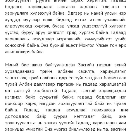
зохицуулалт руугаа өнгийж харах хэрэгтэй. Гадаад
бодлого, харилцаанд гаргасан алдааны төлөө хэн ч
хариуцлага хүлээхгүй байна. Эдгээр нь манай улсын нэр
хүндэд муугаар нөлөөлөх, бидэнд итгэх итгэл үнэмшлийг
алдруулахад хүргэж, бусад улсад үндэслэлгүй хүлээлт
үүсгэх, буруу зөрүү ойлголт төрөхөд хүргэж байна. Гадаад
харилцааны асуудлаар мэргэжлийн хүмүүсийнхээ үгийг
сонсохгүй байна. Энэ бүхний эцэст Монгол Улсын том эрх
ашиг хохирч байна.
Миний бие шинэ байгуулагдсан Засгийн газрын эхний
хуралдаанаар төрийн албаны сахилга, хариуцлагыг
чангатгаж, төрийн албаны өндөр ёс зүйг чандлан баримтлах
тухай Албан даалгавар гаргасан нь гадаад харилцаатай
мөн салшгүй холбоотой. Гадаад талтай харилцахдаа
нэгдмэл байр суурьтай байж, гадаад бодлогыг нэг
цонхоор харж, нэгдсэн зохицуулалттай байх нь чухал
байна. Гадаад талдаа асуудлаа тавихаасаа өмнө
дотооддоо байр сууриа нэгтгэдэг байх, энэ
зохицуулалтыг нь хангах үүргийг Гадаад харилцааны яам
хариуцах учиртай. Энэ үүргээ биелүүлэхэд нь төр, засгийн