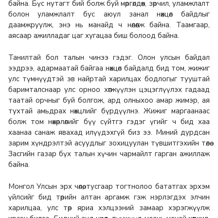
байна. Бүс нутагт бий болж буй мөргөлдөөн, зөрчил, уламжлалт
болон уламжлалт бус аюул занал нөхцөл байдлыг
даамжруулж, энэ нь манайд ч нөлөөлж байна. Таамгаар,
аясаар ажилладаг цаг хугацаа биш болоод байна.
Танилтай бол талын чинээ гэдэг. Олон улсын байдал
ээдрээ, адармаатай байгаа нөхцөл байдалд бид том, жижиг
улс түмнүүдтэй эв найртай харилцах бодлогыг тууштай
баримталснаар улс орноо хөгжүүлэн цэцэглүүлэх гадаад
таатай орчныг буй болгож, ард олныхоо амар жимэр, ая
тухтай амьдрах нөхцлийг бүрдүүлнэ. Жижиг маргаанаас
болж том нөхөрлөлийг бүү сүйтгэ гэдэг үгийг ч бид хаа
хаанаа санаж явахад илүүдэхгүй биз ээ. Миний дурдсан
зарим хүндрэлтэй асуудлыг зохицуулан түвшитгэхийн төлөө
Засгийн газар бүх талын хүчин чармайлт гарган ажиллаж
байна.
Монгол Улсын эрх чөлөө, тусгаар тогтнолоо бататгах эрхэм
үйлсийг бид төрийн алтан аргамж гэж нэрлэгдэх элчин
харилцаа, улс төр яриа хэлцээний замаар хэрэгжүүлж