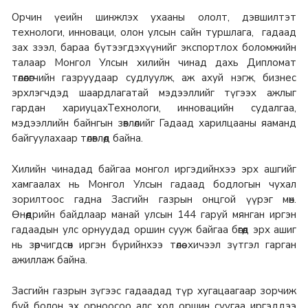
Орчин үеийн шинжлэх ухааны ололт, дэвшилтэт
технологи, инноваци, олон улсын сайн туршлага, гадаад
зах зээл, бараа бүтээгдэхүүнийг экспортлох боломжийн
талаар Монгол Улсын хилийн чинад дахь Дипломат
төлөөлөгчийн газруудаар судлуулж, аж ахуй нэгж, бизнес
эрхлэгчдэд шаардлагатай мэдээллийг түгээх ажлыг
гардан хариуцахТехнологи, инновацийн судалгаа,
мэдээллийн байнгын зөвлөлийг Гадаад харилцааны яаманд
байгуулахаар төлөвлөөд байна.
Хилийн чинадад байгаа монгол иргэдийнхээ эрх ашгийг
хамгаалах нь Монгол Улсын гадаад бодлогын чухал
зорилтоос гадна Засгийн газрын онцгой үүрэг мөн.
Өнөөдрийн байдлаар манай улсын 144 гаруй мянган иргэн
гадаадын улс орнуудад оршин сууж байгаа бөгөөд эрх ашиг
нь зөрчигдсөн иргэн бүрийнхээ төлөө хичээл зүтгэл гарган
ажиллаж байна.
Засгийн газрын зүгээс гадаадад түр хугацаагаар зорчиж
буй болон эх орноосоо алс хол оршин суугаа иргэддээ