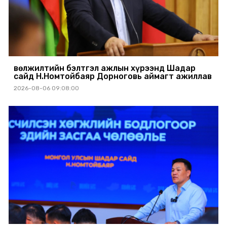
Өвөлжилтийн бэлтгэл ажлын хүрээнд Шадар
сайд Н.Номтойбаяр Дорноговь аймагт ажиллав
2026-08-06 09:08:00