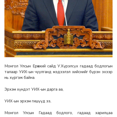
Монгол Улсын Ерөнхий сайд У.Хүрэлсүх гадаад бодлогын
талаар УИХ-ын чуулганд мэдээлэл хийснийг бүрэн эхээр
нь хүргэж байна.
Эрхэм хүндэт УИХ-ын дарга аа,
УИХ-ын эрхэм гишүүд ээ,
Монгол Улсын Гадаад бодлого, гадаад харилцаа