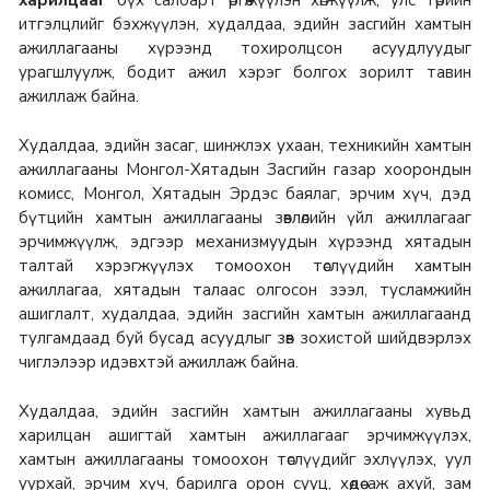
итгэлцлийг бэхжүүлэн, худалдаа, эдийн засгийн хамтын
ажиллагааны хүрээнд тохиролцсон асуудлуудыг
урагшлуулж, бодит ажил хэрэг болгох зорилт тавин
ажиллаж байна.
Худалдаа, эдийн засаг, шинжлэх ухаан, техникийн хамтын
ажиллагааны Монгол-Хятадын Засгийн газар хоорондын
комисс, Монгол, Хятадын Эрдэс баялаг, эрчим хүч, дэд
бүтцийн хамтын ажиллагааны зөвлөлийн үйл ажиллагааг
эрчимжүүлж, эдгээр механизмуудын хүрээнд хятадын
талтай хэрэгжүүлэх томоохон төслүүдийн хамтын
ажиллагаа, хятадын талаас олгосон зээл, тусламжийн
ашиглалт, худалдаа, эдийн засгийн хамтын ажиллагаанд
тулгамдаад буй бусад асуудлыг зөв зохистой шийдвэрлэх
чиглэлээр идэвхтэй ажиллаж байна.
Худалдаа, эдийн засгийн хамтын ажиллагааны хувьд
харилцан ашигтай хамтын ажиллагааг эрчимжүүлэх,
хамтын ажиллагааны томоохон төслүүдийг эхлүүлэх, уул
уурхай, эрчим хүч, барилга орон сууц, хөдөө аж ахуй, зам