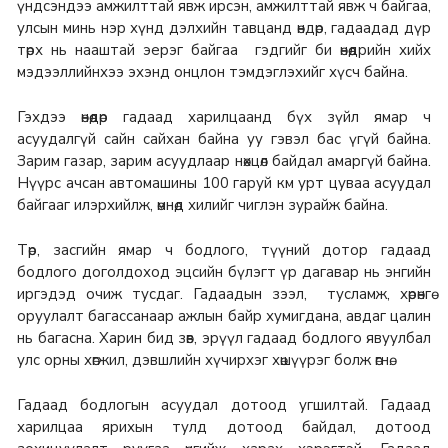
үндсэндээ амжилттай явж ирсэн, амжилттай явж ч байгаа,
улсын минь нэр хүнд дэлхийн тавцанд өндөр, гадаадад дүр
төрх нь нааштай эерэг байгаа гэдгийг би өнөөдрийн хийх
мэдээллийнхээ эхэнд онцлон тэмдэглэхийг хүсч байна.
Гэхдээ өнөөдөр гадаад харилцаанд бүх зүйл ямар ч
асуудалгүй сайн сайхан байна уу гэвэл бас үгүй байна.
Зарим газар, зарим асуудлаар нөхцөл байдал амаргүй байна.
Нүүрс ачсан автомашины 100 гаруй км урт цуваа асуудал
байгааг илэрхийлж, өмнөд хилийг чиглэн зурайж байна.
Төр, засгийн ямар ч бодлого, түүний дотор гадаад
бодлого доголдоход эцсийн бүлэгт үр дагавар нь энгийн
иргэдэд очиж тусдаг. Гадаадын зээл, тусламж, хөрөнгө
оруулалт багассанаар ажлын байр хумигдана, авдаг цалин
нь багасна. Харин бид зөв, эрүүл гадаад бодлого явуулбал
улс орны хөгжил, дэвшлийн хүчирхэг хөшүүрэг болж өгнө.
Гадаад бодлогын асуудал дотоод угшилтай. Гадаад
харилцаа ярихын тулд дотоод байдал, дотоод