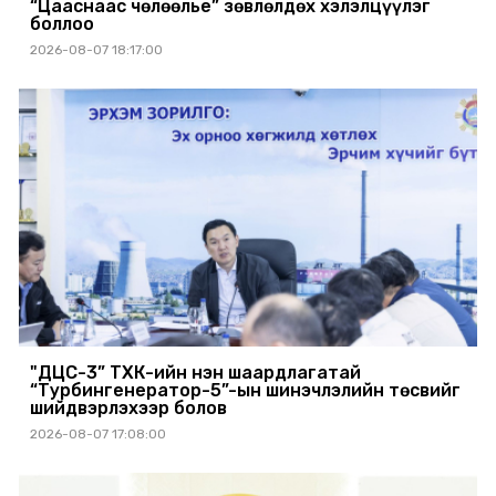
“Цааснаас чөлөөлье” зөвлөлдөх хэлэлцүүлэг
боллоо
2026-08-07 18:17:00
"ДЦС-3” ТӨХК-ийн нэн шаардлагатай
“Турбингенератор-5”-ын шинэчлэлийн төсвийг
шийдвэрлэхээр болов
2026-08-07 17:08:00