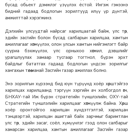
бусад обьект дэмжлэг үзүүлэх ёстой. Ингэж гэмээнэ
бидний гадаад бодлогын зорилтууд илүү үр дүнтэй,
амжилттай хэрэгжинэ.
Дэлхийн улсуудтай найрсаг харилцаатай байж, улс төр,
эдийн засгийн болон бусад салбарын харилцаа, хамтын
ажиллагааг хөгжүүлэх, олон улсын хамтын нийгэмлэгт байр
сууриа бэхжүүлэх, улс орныхоо хөгжил, дэвшлийг
урагшлуулах замаар тусгаар тогтнол, бүрэн эрхт
байдлыг бататгах гадаад бодлогын үндсэн зорилгыг
хангахын төлөө манай Засгийн газар ажиллах болно.
Энэ зорилгын хүрээнд бид юун түрүүнд хоёр хөрштэйгээ
харилцах харилцаанд тэргүүн зэргийн ач холбогдол өгч,
БНХАУ-тай Иж бүрэн стратегийн түншлэлийн, ОХУ-тай
Стратегийн түншлэлийн харилцааг хөгжүүлж байна. Хөрш
хоёр оронтойгоо харилцан хүндэтгэлтэй, харилцан
тэнцвэртэй, харилцан ашигтай байх зарчмыг баримтлан
улс төр, эдийн засаг, соёл, хүмүүнлэг гээд олон салбарыг
хамарсан харилцаа, хамтын ажиллагааг Засгийн газар