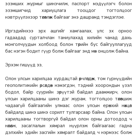
эзэмших журмыг шинэчилж, паспорт мэдүүлэгч болон
эзэмшигчид хариуцлага тооцдог тогтолцоог
нэвтрүүлэхээр төлөвлөж байгааг энэ дашрамд тэмдэглэе.
Иргэдийнхээ эрх ашгийг хамгаалах, улс эх орноо
гадаадад сурталчлан таниулахад хилийн чанад дахь
монголчуудын холбоод болон төрийн бус байгууллагууд
бас нэгэн бодит гүүр болж байгааг энд мөн онцолж байна.
Эрхэм гишүүд ээ,
Олон улсын харилцаа хурдацтай өөрчлөгдөж, том гүрнүүдийн
геополитикийн өрсөлдөөн нэмэгдэн, тэдний хоорондын үзэл
бодол, байр суурийн зөрүүтэй байдал даамжирч, олон
улсын харилцааны шинэ дэг журам, тогтолцоо төлөвшиж
чадаагүй байгаагийн улмаас олон улсын ерөнхий нөхцөл
байдалд шинэ шинэ сорилт тулгарсаар байна. Олон улсын
харилцааны тогтворгүй байдал олон орны дотоодод ч
нөлөөлж, засаглалын хямрал нүүрлэж байгаагаас гадна
дэлхийн эдийн засгийн хямралт байдалд ч нэрмээс болж