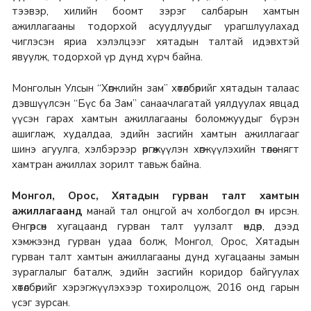
тээвэр, хилийн боомт зэрэг салбарын хамтын
ажиллагааны тодорхой асуудлуудыг урагшлуулахад
чиглэсэн яриа хэлэлцээг хятадын талтай идэвхтэй
явуулж, тодорхой үр дүнд хүрч байна.
Монголын Улсын “Хөгжлийн зам” хөтөлбөрийг хятадын талаас
дэвшүүлсэн “Бүс ба Зам” санаачлагатай уялдуулах явцад
үүсэн гарах хамтын ажиллагааны боломжуудыг бүрэн
ашиглаж, худалдаа, эдийн засгийн хамтын ажиллагааг
шинэ агуулга, хэлбэрээр өргөжүүлэн хөгжүүлэхийн төлөө нягт
хамтран ажиллах зорилт тавьж байна.
Монгол, Орос, Хятадын гурван талт хамтын
ажиллагаанд
манай тал онцгой ач холбогдол өгч ирсэн.
Өнгөрсөн хугацаанд гурван талт уулзалт өндөр, дээд
хэмжээнд гурван удаа болж, Монгол, Орос, Хятадын
гурван талт хамтын ажиллагааны дунд хугацааны замын
зураглалыг баталж, эдийн засгийн коридор байгуулах
хөтөлбөрийг хэрэгжүүлэхээр тохиролцож, 2016 онд гарын
үсэг зурсан.