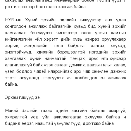
сахиулах ажиллагаанд инженерийн болон тусгай үүрэгт
рот илгээхээр бэлтгэлээ хангаж байна.
НҮБ-ын Хүний эрхийн зөвлөлийн гишүүнээр анх удаа
сонгогдон ажиллаж байгаагийн хувьд бид хүний эрхийг
хамгаалах, бэхжүүлэх чиглэлээр олон улсын хамтын
нийгэмлэгийн үйл хэрэгт өөрийн хувь нэмрээ оруулахаар
зорьж, жендэрийн тэгш байдлыг хангах, хүүхэд,
эмэгтэйчүүд, хөгжлийн бэрхшээлтэй иргэдийн эрхийг
хамгаалах, хүний наймаатай тэмцэх, арьс өнгө, хүйсээр
алагчилахгүй байх үзэл санааг дэмжих, цаазын ялыг халах,
үзэл бодлоо чөлөөтэй илэрхийлэх эрх чөлөөг хөхиүлэн дэмжих
зэрэг асуудалд тэргүүлэх ач холбогдол өгч ажиллаж
байна.
Эрхэм гишүүд ээ,
Манай Засгийн газар эдийн засгийн байдал амаргүй,
хямралтай үед үйл ажиллагаагаа эхлүүлж байгаа ч
бидэнд эерэг, нааштай үзүүлэлтүүд, өөдрөг төсөөлөл байна.