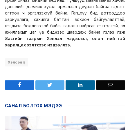
ирсэн билээ. Бидний анд нөхөд, түншүүд маань манай хөгжил,
дэвшлийг дэмжих хүсэл эрмэлзэл дүүрэн байгаа гэдэгт
огтхон ч эргэлзэхгүй байна. Гагцхүү бид дотооддоо
хариуцлага, сахилга баттай, зохион байгуулалттай,
нэгдмэл бодлоготой байж, гадагш найрсаг сэтгэлтэй, зөв
ажиллахыг цаг үе биднээс шаардаж байна гэлээ
гэж
Засгийн газрын Хэвлэл мэдээлэл, олон нийттэй
харилцах хэлтсээс мэдээллээ.
Хэлсэн үг
САНАЛ БОЛГОХ
МЭДЭЭ