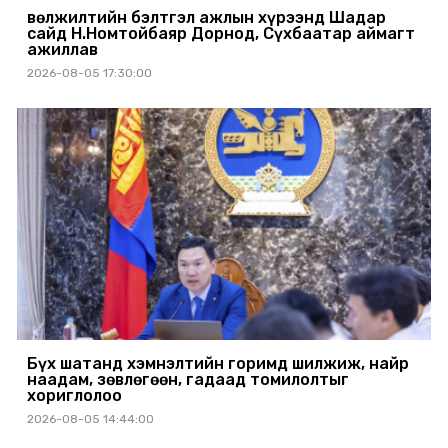
Өвөлжилтийн бэлтгэл ажлын хүрээнд Шадар
сайд Н.Номтойбаяр Дорнод, Сүхбаатар аймагт
ажиллав
2026-08-05 17:30:00
Бүх шатанд хэмнэлтийн горимд шилжиж, найр
наадам, зөвлөгөөн, гадаад томилолтыг
хориглолоо
2026-08-05 14:44:00