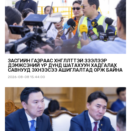
ЗАСГИЙН ГАЗРААС ХӨНГӨЛӨЛТТЭЙ ЗЭЭЛЭЭР
ДЭМЖСЭНИЙ ҮР ДҮНД ШАТАХУУН ХАДГАЛАХ
САВНУУД ЭХНЭЭСЭЭ АШИГЛАЛТАД ОРЖ БАЙНА
2026-08-08 15:44:00