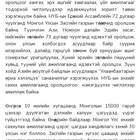
оролцоог хангах, эрх ашгийг хамгаалах, үйл ажиллагааг
тодорхой чиглэлүүдээр идэвхжүүлэх зорилт тавин
хэрэгжүүлж байна. НҮБ-ын Ерөнхий Ассамблейн 72 дугаар
чуулганд Монгол Улсын Засгийн газрын төлөөлөгчид оролцож
байна. Түүнчлэн Ази, Номхон далайн Эдийн засаг,
нийгмийн зөвлөлийн 73 дугаар чуулганд идэвхтэй оролцож,
олон улсын холбогдох асуудлаар байр сууриа
илэрхийлэх, далайд гарцгүй хөгжиж буй орнуудын ашиг
сонирхлыг урагшлуулах, Хүний эрхийн зөвлөлийн гишүүний
хувьд түүний үйл ажиллагаанд идэвхтэй оролцох, Зүүн
хойд Азийн аюулгүй байдлын асуудлаарх “Улаанбаатарын
яриа хэлэлцээ” санаачилгыг хэрэгжүүлэх, НҮБ-ын энхийг
сахих ажиллагаанд оролцоогоо нэмэгдүүлэх чиглэлээр
ажиллаж байна.
Өнгөрсөн 10 жилийн хугацаанд Монголын 15000 гаруй
цэнхэр дуулгатан дэлхийн халуун цэгүүдэд үүрэг
гүйцэтгээд байна. Өнөөдрийн байдлаар Монгол Улс энхийг
сахиулах ажиллагаанд цэрэг, цагдаа хандивлагч эхний 30
улсын нэг боллоо. Засгийн газрын зүгээс цаашид энхийг