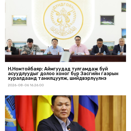
Н.Номтойбаяр: Аймгуудад тулгамдаж буй
асуудлуудыг долоо хоног бүр Засгийн газрын
хуралдаанд танилцуулж, шийдвэрлүүлнэ
2026-08-06 16:26:00