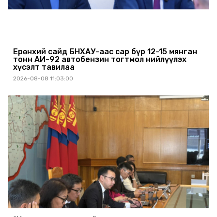
Ерөнхий сайд БНХАУ-аас сар бүр 12-15 мянган
тонн АИ-92 автобензин тогтмол нийлүүлэх
хүсэлт тавилаа
2026-08-08 11:03:00