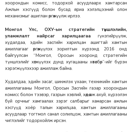
хоорондын комисс, тодорхой асуудлаарх хамтарсан
Ажлын хэсгүүд болон бусад яриа хэлэлцээний олон
механизмыг ашиглан өргөжүүлж ирлээ.
Монгол Улс, ОХУ-ын стратегийн түншлэлийн,
уламжлалт найрсаг харилцаагаа
гүнзгийрүүлж,
худалдаа, эдийн засгийн харилцан ашигтай хамтын
ажиллагааг өргөжүүлэх зорилтын хүрээнд 2016 онд
байгуулсан “Монгол, Оросын хооронд стратегийн
түншлэлийг хөгжүүлэх дунд хугацааны хөтөлбөр”-ийг бүрэн
хэрэгжүүлэхээр ажиллаж байна.
Худалдаа, эдийн засаг, шинжлэх ухаан, техникийн хамтын
ажиллагааны Монгол, Оросын Засгийн газар хоорондын
комисс болон тээвэр, газрын хэвлий, хөдөө аж ахуй, хүрээлэн
буй орчныг хамгаалах зэрэг салбарыг хамарсан ажлын
хэсгүүд хоёр талын харилцаа, хамтын ажиллагааны
асуудлаар тогтмол санал солилцож, хамтын ажиллагааны
чиглэлийг тодорхойлж ирсэн.