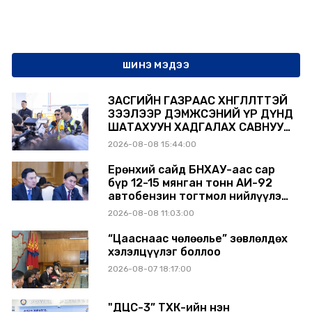
ШИНЭ МЭДЭЭ
ЗАСГИЙН ГАЗРААС ХӨНГӨЛӨЛТТЭЙ
ЗЭЭЛЭЭР ДЭМЖСЭНИЙ ҮР ДҮНД
ШАТАХУУН ХАДГАЛАХ САВНУУД
ЭХНЭЭСЭЭ АШИГЛАЛТАД ОРЖ
2026-08-08 15:44:00
БАЙНА
Ерөнхий сайд БНХАУ-аас сар
бүр 12-15 мянган тонн АИ-92
автобензин тогтмол нийлүүлэх
хүсэлт тавилаа
2026-08-08 11:03:00
“Цааснаас чөлөөлье” зөвлөлдөх
хэлэлцүүлэг боллоо
2026-08-07 18:17:00
"ДЦС-3” ТӨХК-ийн нэн