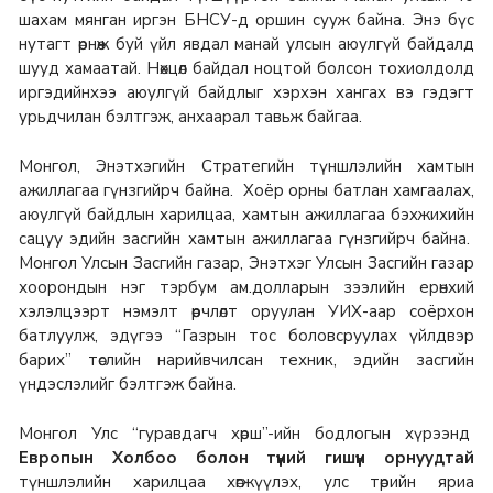
шахам мянган иргэн БНСУ-д оршин сууж байна. Энэ бүс
нутагт өрнөж буй үйл явдал манай улсын аюулгүй байдалд
шууд хамаатай. Нөхцөл байдал ноцтой болсон тохиолдолд
иргэдийнхээ аюулгүй байдлыг хэрхэн хангах вэ гэдэгт
урьдчилан бэлтгэж, анхаарал тавьж байгаа.
Монгол, Энэтхэгийн Стратегийн түншлэлийн хамтын
ажиллагаа гүнзгийрч байна. Хоёр орны батлан хамгаалах,
аюулгүй байдлын харилцаа, хамтын ажиллагаа бэхжихийн
сацуу эдийн засгийн хамтын ажиллагаа гүнзгийрч байна.
Монгол Улсын Засгийн газар, Энэтхэг Улсын Засгийн газар
хоорондын нэг тэрбум ам.долларын зээлийн ерөнхий
хэлэлцээрт нэмэлт өөрчлөлт оруулан УИХ-аар соёрхон
батлуулж, эдүгээ “Газрын тос боловсруулах үйлдвэр
барих” төслийн нарийвчилсан техник, эдийн засгийн
үндэслэлийг бэлтгэж байна.
Монгол Улс “гуравдагч хөрш”-ийн бодлогын хүрээнд
Европын Холбоо болон түүний гишүүн орнуудтай
түншлэлийн харилцаа хөгжүүлэх, улс төрийн яриа