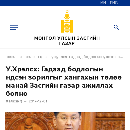
MN
ENG
МОНГОЛ УЛСЫН ЗАСГИЙН
ГАЗАР
»
»
эхлэл
хэлсэн үг
у.хүрэлсүх: гадаад бодлогын үндсэн зорилгыг хангахын төлөө манай засгийн газар ажиллах болно
У.Хүрэлсүх: Гадаад бодлогын
үндсэн зорилгыг хангахын төлөө
манай Засгийн газар ажиллах
болно
Хэлсэн үг
2017-12-01