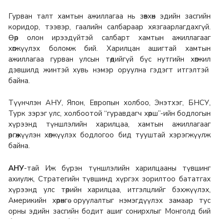
Гурван талт хамтын ажиллагаа нь зөвхөн эдийн засгийн
коридор, тээвэр, гаалийн салбараар хязгаарлагдахгүй.
Өөр олон ирээдүйтэй салбарт хамтын ажиллагааг
хөгжүүлэх боломж бий. Харилцан ашигтай хамтын
ажиллагаа гурван улсын төдийгүй бүс нутгийн хөгжил
дэвшилд жинтэй хувь нэмэр оруулна гэдэгт итгэлтэй
байна.
Түүнчлэн АНУ, Япон, Европын холбоо, Энэтхэг, БНСУ,
Турк зэрэг улс, холбоотой “гуравдагч хөрш”-ийн бодлогын
хүрээнд түншлэлийн харилцаа, хамтын ажиллагааг
өргөжүүлэн хөгжүүлэх бодлогоо бид тууштай хэрэгжүүлж
байна.
АНУ
-тай Иж бүрэн түншлэлийн харилцааны түвшинг
ахиулж, Стратегийн түвшинд хүргэх зорилтоо бататгах
хүрээнд улс төрийн харилцаа, итгэлцлийг бэхжүүлэх,
Америкийн хөрөнгө оруулалтыг нэмэгдүүлэх замаар тус
орны эдийн засгийн бодит ашиг сонирхлыг Монголд бий