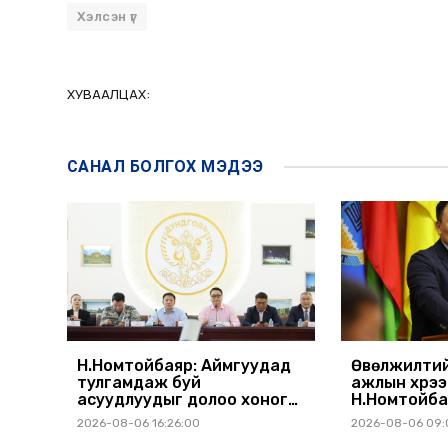
Хэлсэн үг
ХУВААЛЦАХ:
САНАЛ БОЛГОХ
МЭДЭЭ
Н.Номтойбаяр: Аймгуудад
Өвөлжилтий
тулгамдаж буй
ажлын хүрэ
асуудлуудыг долоо хоног
Н.Номтойба
бүр Засгийн газрын
аймагт ажи
2026-08-06 16:26:00
2026-08-06 09:
хуралдаанд танилцуулж,