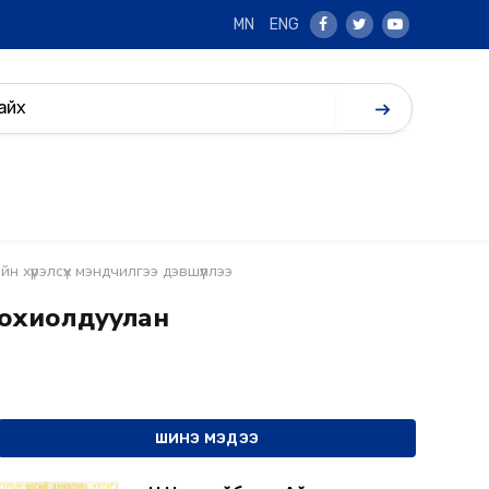
MN
ENG
Facebook
Twitter
Youtube
 хүрэлсүх мэндчилгээ дэвшүүллээ
тохиолдуулан
ШИНЭ МЭДЭЭ