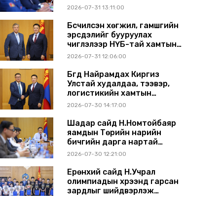
2026-07-31 13:11:00
Бүсчилсэн хөгжил, гамшгийн
эрсдэлийг бууруулах
чиглэлээр НҮБ-тай хамтын
ажиллагаагаа өргөжүүлэхээр
2026-07-31 12:06:00
санал солилцлоо
Бүгд Найрамдах Киргиз
Улстай худалдаа, тээвэр,
логистикийн хамтын
ажиллагааг өргөжүүлнэ
2026-07-30 14:17:00
Шадар сайд Н.Номтойбаяр
яамдын Төрийн нарийн
бичгийн дарга нартай
шуурхай хуралдлаа
2026-07-30 12:21:00
Ерөнхий сайд Н.Учрал
олимпиадын хүрээнд гарсан
зардлыг шийдвэрлэж
өгөхөөр болов
2026-07-29 14:11:00