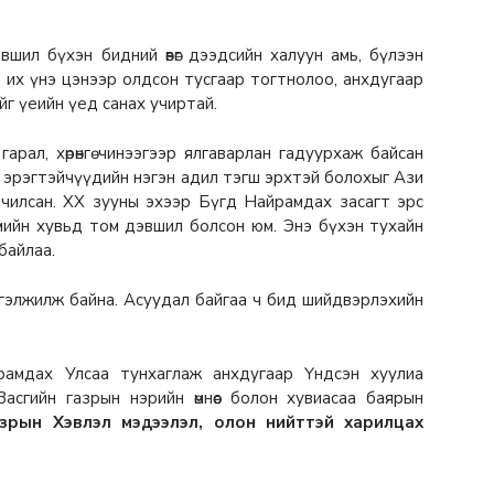
дэвшил бүхэн бидний өвөг дээдсийн халуун амь, бүлээн
р их үнэ цэнээр олдсон тусгаар тогтнолоо, анхдугаар
йг үеийн үед санах учиртай.
арал, хөрөнгө чинээгээр ялгаварлан гадуурхаж байсан
 эрэгтэйчүүдийн нэгэн адил тэгш эрхтэй болохыг Ази
чилсан. XX зууны эхээр Бүгд Найрамдах засагт эрс
гмийн хувьд том дэвшил болсон юм. Энэ бүхэн тухайн
 байлаа.
ргэлжилж байна. Асуудал байгаа ч бид шийдвэрлэхийн
амдах Улсаа тунхаглаж анхдугаар Үндсэн хуулиа
асгийн газрын нэрийн өмнөөс болон хувиасаа баярын
азрын Хэвлэл мэдээлэл, олон нийттэй харилцах