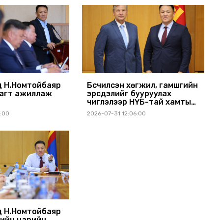
 Н.Номтойбаяр
Бүсчилсэн хөгжил, гамшгийн
агт ажиллаж
эрсдэлийг бууруулах
чиглэлээр НҮБ-тай хамтын
ажиллагаагаа өргөжүүлэхээр
1:00
2026-07-31 12:06:00
санал солилцлоо
 Н.Номтойбаяр
ийн нарийн