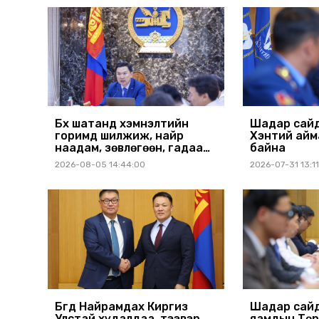
шийдвэрлүүлнэ
Бүх шатанд хэмнэлтийн
Шадар сайд
горимд шилжиж, найр
Хэнтий айм
наадам, зөвлөгөөн, гадаад
байна
томилолтыг хориглолоо
2026-08-05 14:44:00
2026-07-31 13:1
Бүгд Найрамдах Киргиз
Шадар сайд
Улстай худалдаа, тээвэр,
яамдын Төр