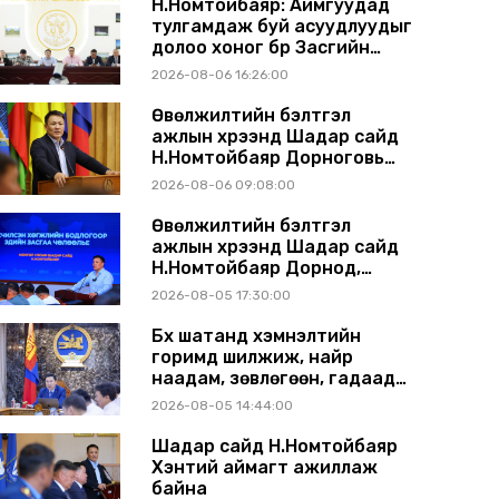
Н.Номтойбаяр: Аймгуудад
тулгамдаж буй асуудлуудыг
долоо хоног бүр Засгийн
газрын хуралдаанд
2026-08-06 16:26:00
танилцуулж, шийдвэрлүүлнэ
Өвөлжилтийн бэлтгэл
ажлын хүрээнд Шадар сайд
Н.Номтойбаяр Дорноговь
аймагт ажиллав
2026-08-06 09:08:00
Өвөлжилтийн бэлтгэл
ажлын хүрээнд Шадар сайд
Н.Номтойбаяр Дорнод,
Сүхбаатар аймагт ажиллав
2026-08-05 17:30:00
Бүх шатанд хэмнэлтийн
горимд шилжиж, найр
наадам, зөвлөгөөн, гадаад
томилолтыг хориглолоо
2026-08-05 14:44:00
Шадар сайд Н.Номтойбаяр
Хэнтий аймагт ажиллаж
байна