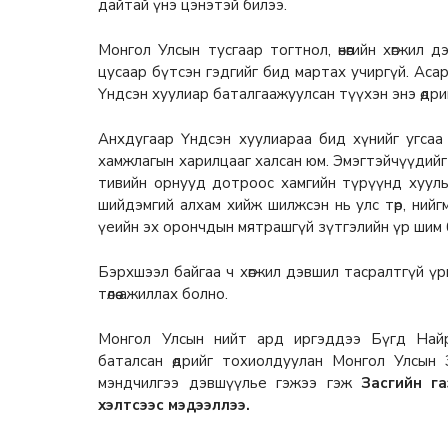
дайтай үнэ цэнэтэй билээ.
Монгол Улсын тусгаар тогтнол, өнөөгийн хөгжил 
цусаар бүтсэн гэдгийг бид мартах учиргүй. Аса
Үндсэн хуулиар баталгаажуулсан түүхэн энэ өдри
Анхдугаар Үндсэн хуулиараа бид хүнийг угсаа г
хамжлагын харилцааг халсан юм. Эмэгтэйчүүдийг
тивийн орнууд дотроос хамгийн түрүүнд хууль
шийдэмгий алхам хийж шилжсэн нь улс төр, ний
үеийн эх орончдын мятрашгүй зүтгэлийн үр шим
Бэрхшээл байгаа ч хөгжил дэвшил тасралтгүй ү
төлөө ажиллах болно.
Монгол Улсын нийт ард иргэддээ Бүгд Найр
баталсан өдрийг тохиолдуулан Монгол Улсын З
мэндчилгээ дэвшүүлье гэжээ гэж
Засгийн г
хэлтсээс мэдээллээ.