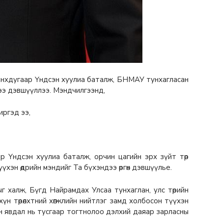
 анхдугаар Үндсэн хуулиа баталж, БНМАУ тунхагласан
ээ дэвшүүллээ. Мэндчилгээнд,
иргэд ээ,
аар Үндсэн хуулиа баталж, орчин цагийн эрх зүйт төр
үүхэн өдрийн мэндийг Та бүхэндээ өргөн дэвшүүлье.
лыг халж, Бүгд Найрамдах Улсаа тунхаглан, улс төрийн
үн төрөлхтний хөгжлийн нийтлэг замд холбосон түүхэн
н явдал нь тусгаар тогтнолоо дэлхий даяар зарласны