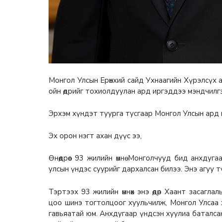
Монгол Улсын Ерөнхий сайд Ухнаагийн Хүрэлсүх
ойн өдрийг тохиолдуулан ард иргэддээ мэндчилг
Эрхэм хүндэт туурга тусгаар Монгол Улсын ард 
Эх орон нэгт ахан дүүс ээ,
Өнөөдрөөс 93 жилийн өмнө Монголчууд бид анхдуг
улсын үндэс суурийг дархалсан билээ. Энэ агуу т
Тэртээх 93 жилийн өмнөх энэ өдөр Хаант засагла
цоо шинэ тогтолцоог хуульчилж, Монгол Улсаа х
гавьяатай юм. Анхдугаар үндсэн хуулиа баталса