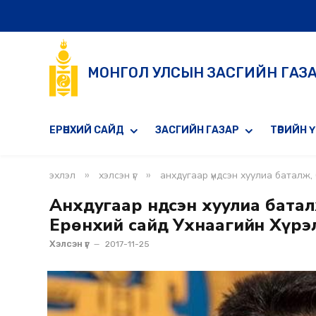
МОНГОЛ УЛСЫН ЗАСГИЙН ГАЗ
ЕРӨНХИЙ САЙД
ЗАСГИЙН ГАЗАР
ТӨРИЙН 
»
»
эхлэл
хэлсэн үг
анхдугаар үндсэн хуулиа баталж,
Анхдугаар Үндсэн хуулиа бата
Ерөнхий сайд Ухнаагийн Хүрэ
Хэлсэн үг
2017-11-25