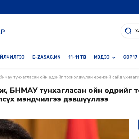
АР
ҮЙЛЧИЛГЭЭ
E-ZASAG.MN
11-11 ТӨВ
МЭДЭЭ
COP17
 бнмау тунхагласан ойн өдрийг тохиолдуулан ерөнхий сайд ухнаагийн
лж, БНМАУ тунхагласан ойн өдрийг 
лсүх мэндчилгээ дэвшүүллээ