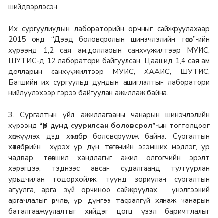
шийдвэрлэсэн.
Их сургуулиудын лабораторийн орчныг сайжруулахаар
2015 онд “Дээд боловсролын шинэчлэлийн төсөл”-ийн
хүрээнд 1,2 сая ам.долларын санхүүжилтээр МУИС,
ШУТИС-д 12 лаборатори байгуулсан. Цаашид 1,4 сая ам
долларын санхүүжилтээр МУИС, ХААИС, ШУТИС,
Багшийн их сургуульд дундын ашиглалтын лаборатори
нийлүүлэхээр гэрээ байгуулан ажиллаж байна.
3. Сургалтын үйл ажиллагааны чанарын шинэчлэлийн
хүрээнд
“Үр дүнд суурилсан боловсрол”-
ын тогтолцоог
хөгжүүлэх дэд хөтөлбөр боловсруулж байна. Сургалтын
хөтөлбөрийн хүрэх үр дүн, төсгөгчийн эзэмших мэдлэг, ур
чадвар, төлөвшил хандлагыг ажил олгогчийн эрэлт
хэрэгцээ, тэднээс авсан судалгаанд тулгуурлан
урьдчилан тодорхойлж, түүнд зориулан сургалтын
агуулга, арга зүй орчиноо сайжруулах, үнэлгээний
аргачлалыг өөрчлөн, үр дүнгээ тасралгүй хянаж чанарын
баталгаажуулалтыг хийдэг цогц үзэл баримтлалыг