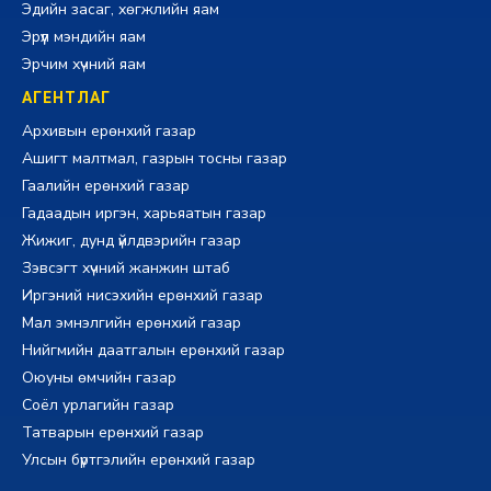
Эдийн засаг, хөгжлийн яам
Эрүүл мэндийн яам
Эрчим хүчний яам
АГЕНТЛАГ
Архивын ерөнхий газар
Ашигт малтмал, газрын тосны газар
Гаалийн ерөнхий газар
Гадаадын иргэн, харьяатын газар
Жижиг, дунд үйлдвэрийн газар
Зэвсэгт хүчний жанжин штаб
Иргэний нисэхийн ерөнхий газар
Мал эмнэлгийн ерөнхий газар
Нийгмийн даатгалын ерөнхий газар
Оюуны өмчийн газар
Соёл урлагийн газар
Татварын ерөнхий газар
Улсын бүртгэлийн ерөнхий газар