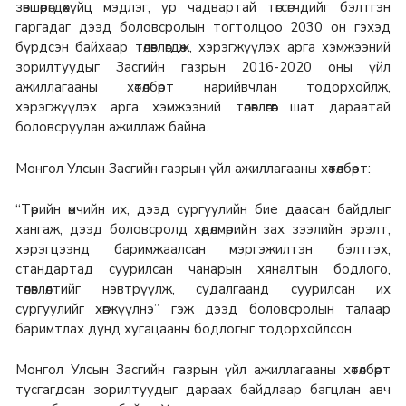
зөвшөөрөгдөхүйц мэдлэг, ур чадвартай төгсөгчдийг бэлтгэн
гаргадаг дээд боловсролын тогтолцоо 2030 он гэхэд
бүрдсэн байхаар төлөвлөгдөж, хэрэгжүүлэх арга хэмжээний
зорилтуудыг Засгийн газрын 2016-2020 оны үйл
ажиллагааны хөтөлбөрт нарийвчлан тодорхойлж,
хэрэгжүүлэх арга хэмжээний төлөвлөгөөг шат дараатай
боловсруулан ажиллаж байна.
Монгол Улсын Засгийн газрын үйл ажиллагааны хөтөлбөрт:
“Төрийн өмчийн их, дээд сургуулийн бие даасан байдлыг
хангаж, дээд боловсролд хөдөлмөрийн зах зээлийн эрэлт,
хэрэгцээнд баримжаалсан мэргэжилтэн бэлтгэх,
стандартад суурилсан чанарын хяналтын бодлого,
төлөвлөлтийг нэвтрүүлж, судалгаанд суурилсан их
сургуулийг хөгжүүлнэ” гэж дээд боловсролын талаар
баримтлах дунд хугацааны бодлогыг тодорхойлсон.
Монгол Улсын Засгийн газрын үйл ажиллагааны хөтөлбөрт
тусгагдсан зорилтуудыг дараах байдлаар багцлан авч