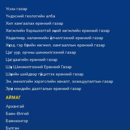
Усны газар
Үндэсний геологийн алба
Хил хамгаалах ерөнхий газар
Хөгжлийн бэрхшээлтэй хүний хөгжлийн ерөнхий газар
Хөдөлмөр, халамжийн үйлчилгээний ерөнхий газар
Хүүхэд, гэр бүлийн хөгжил, хамгааллын ерөнхий газар
Цаг уур, орчны шинжилгээний газар
Цагдаагийн ерөнхий газар
Шүүх Шинжилгээний Ерөнхий Газар
Шүүхийн шийдвэр гүйцэтгэх ерөнхий газар
Эм, эмнэлгийн хэрэгслийн хяналт, зохицуулалтын газар
Эрүүл мэндийн даатгалын ерөнхий газар
АЙМАГ
Архангай
Баян-Өлгий
Баянхонгор
Булган