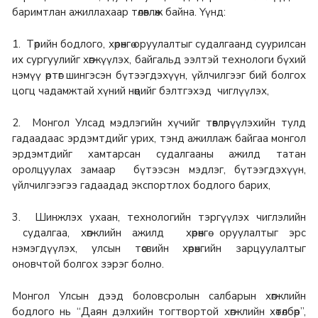
баримтлан ажиллахаар төлөвлөж байна. Үүнд:
1. Төрийн бодлого, хөрөнгө оруулалтыг судалгаанд суурилсан
их сургуулийг хөгжүүлэх, байгальд ээлтэй технологи бүхий
нэмүү өртөг шингэсэн бүтээгдэхүүн, үйлчилгээг бий болгох
цогц чадамжтай хүний нөөцийг бэлтгэхэд чиглүүлэх,
2. Монгол Улсад мэдлэгийн хүчийг төвлөрүүлэхийн тулд
гадаадаас эрдэмтдийг урих, тэнд ажиллаж байгаа монгол
эрдэмтдийг хамтарсан судалгааны ажилд татан
оролцуулах замаар бүтээсэн мэдлэг, бүтээгдэхүүн,
үйлчилгээгээ гадаадад экспортлох бодлого барих,
3. Шинжлэх ухаан, технологийн тэргүүлэх чиглэлийн
судалгаа, хөгжлийн ажилд хөрөнгө оруулалтыг эрс
нэмэгдүүлэх, улсын төсвийн хөрөнгийн зарцуулалтыг
оновчтой болгох зэрэг болно.
Монгол Улсын дээд боловсролын салбарын хөгжлийн
бодлого нь “Даян дэлхийн тогтвортой хөгжлийн хөтөлбөр”,