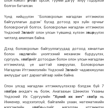
олон нэмэлт өөрчлөлт орсон, түүний дагуу илүү тодорхой
болгон баталсан.
Үүнд нийцүүлэн “Боловсролын магадлан итгэмжлэх
байгууллагын дүрэм” бусад дотоод эрх зүйн орчныг
боловсронгуй болгох, Боловсролын магадлан итгэмжлэх
Үндэсний Зөвлөлийг олон улсын түвшинд хүлээн зөвшөөрүүлэх
чиглэлд ажиллаж байна.
Дээд боловсролын байгууллагуудад дотоод хяналтын
болон хөндлөнгийн үнэлгээний механизм бүрдүүлэх,
сургууль, хөтөлбөрийг дотоодын болон олон улсын магадлан
итгэмжлэлд үе шаттай хамруулах, Боловсролын
Магадлан Итгэмжлэлийн Үндэсний Зөвлөлийг чадавхжуулах
ажлуудыг шат дараатайгаар хийж байна.
Олон улсад магадлан итгэмжлүүлэхээр бэлдэж буй 7
хөтөлбөрөөс анхдагч нь болж, Анагаахын Шинжлэх Ухааны
Үндэсний Их Сургуулийн
"Хүний их эмч"
хөтөлбөр нь
Инженер, мэдээлэлзүй, байгалийн ухаан, математикийн
мэргэжлийн хөтөлбөрүүдийг магадлан итгэмжлэх