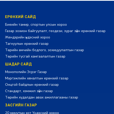
ЕРӨНХИЙ САЙД
Биеийн тамир, спортын улсын хороо
Газар зохион байгуулалт, геодези, зураг зүйн ерөнхий газар
Жендэрийн үндэсний хороо
Тагнуулын ерөнхий газар
Төрийн өмчийн бодлого, зохицуулалтын газар
Төрийн тусгай хамгаалалтын газар
ШАДАР САЙД
Монополийн Эсрэг Газар
Мэргэжлийн хяналтын ерөнхий газар
Онцгой байдлын ерөнхий газар
Стандарт, хэмжил зүйн газар
Төрийн худалдан авах ажиллагааны газар
ЗАСГИЙН ГАЗАР
20 минутын хот Үндэсний хороо