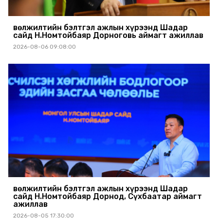
Өвөлжилтийн бэлтгэл ажлын хүрээнд Шадар
сайд Н.Номтойбаяр Дорноговь аймагт ажиллав
2026-08-06 09:08:00
Өвөлжилтийн бэлтгэл ажлын хүрээнд Шадар
сайд Н.Номтойбаяр Дорнод, Сүхбаатар аймагт
ажиллав
2026-08-05 17:30:00