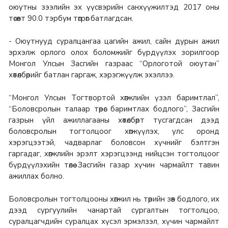
оюутны зээлийн эх үүсвэрийн санхүүжилтэд 2017 оны
төсөвт 90.0 тэрбум төгрөг батлагдсан.
- Оюутнууд суралцангаа цагийн ажил, сайн дурын ажил
эрхэлж орлого олох боломжийг бүрдүүлэх зорилгоор
Монгол Улсын Засгийн газраас “Орлоготой оюутан”
хөтөлбөрийг батлан гаргаж, хэрэгжүүлж эхэллээ.
“Монгол Улсын Тогтвортой хөгжлийн үзэл баримтлал”,
“Боловсролын талаар төрөс баримтлах бодлого”, Засгийн
газрын үйл ажиллагааны хөтөлбөрт тусгагдсан дээд
боловсролын тогтолцоог хөгжүүлэх, улс оронд
хэрэгцээтэй, чадварлаг боловсон хүчнийг бэлтгэн
гаргадаг, хөгжлийн эрэлт хэрэгцээнд нийцсэн тогтолцоог
бүрдүүлэхийн төлөө Засгийн газар хүчин чармайлт тавин
ажиллах болно.
Боловсролын тогтолцооны хөгжил нь төрийн зөв бодлого, их
дээд сургуулийн чанартай сургалтын тогтолцоо,
суралцагчдийн суралцах хүсэл эрмэлзэл, хүчин чармайлт