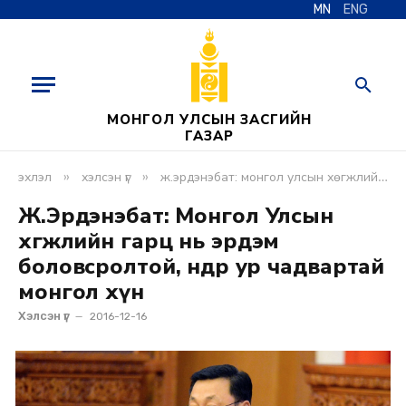
MN
ENG
МОНГОЛ УЛСЫН ЗАСГИЙН
ГАЗАР
»
»
эхлэл
хэлсэн үг
ж.эрдэнэбат: монгол улсын хөгжлийн гарц нь эрдэм боловсролтой, өндөр ур чадвартай монгол хүн
Ж.Эрдэнэбат: Монгол Улсын
хөгжлийн гарц нь эрдэм
боловсролтой, өндөр ур чадвартай
монгол хүн
Хэлсэн үг
2016-12-16