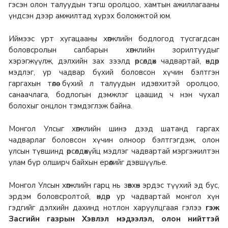
гэсэн олон талуудын тэгш оролцоо, хамтын ажиллагааны
үндсэн дээр амжилтад хүрэх боломжтой юм.
Иймээс урт хугацааны хөгжлийн бодлогод тусгагдсан
боловсролын салбарын хөгжлийн зорилтуудыг
хэрэгжүүлж, дэлхийн зах зээлд өрсөлдөх чадвартай, өндөр
мэдлэг, ур чадвар бүхий боловсон хүчин бэлтгэн
гаргахын төлөө бүхий л талуудын идэвхитэй оролцоо,
санаачлага, бодлогын дэмжлэг цаашид ч нэн чухал
болохыг онцлон тэмдэглэж байна.
Монгол Улсыг хөгжлийн шинэ дээд шатанд гаргах
чадварлаг боловсон хүчин олноор бэлтгэгдэж, олон
улсын түвшинд өрсөлдөхүйц мэдлэг чадвартай мэргэжилтэн
улам бүр олширч байхын ерөөлийг дэвшүүлье.
Монгол Улсын хөгжлийн гарц нь зөвхөн эрдэс түүхий эд бус,
эрдэм боловсролтой, өндөр ур чадвартай монгол хүн
гэдгийг дэлхийн дахинд нотлон харуулцгаая гэлээ
гэж
Засгийн газрын Хэвлэл мэдээлэл, олон нийттэй