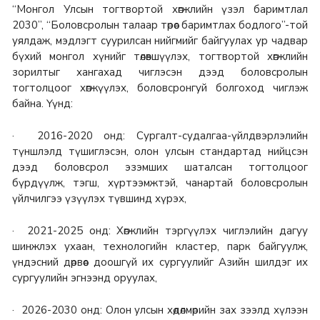
“Монгол Улсын тогтвортой хөгжлийн үзэл баримтлал
2030”, “Боловсролын талаар төрөөс баримтлах бодлого”-той
уялдаж, мэдлэгт суурилсан нийгмийг байгуулах ур чадвар
бүхий монгол хүнийг төлөвшүүлэх, тогтвортой хөгжлийн
зорилтыг хангахад чиглэсэн дээд боловсролын
тогтолцоог хөгжүүлэх, боловсронгуй болгоход чиглэж
байна. Үүнд:
· 2016-2020 онд: Сургалт-судалгаа-үйлдвэрлэлийн
түншлэлд түшиглэсэн, олон улсын стандартад нийцсэн
дээд боловсрол эзэмших шаталсан тогтолцоог
бүрдүүлж, тэгш, хүртээмжтэй, чанартай боловсролын
үйлчилгээ үзүүлэх түвшинд хүрэх,
· 2021-2025 онд: Хөгжлийн тэргүүлэх чиглэлийн дагуу
шинжлэх ухаан, технологийн кластер, парк байгуулж,
үндэсний дөрвөөс доошгүй их сургуулийг Азийн шилдэг их
сургуулийн эгнээнд оруулах,
· 2026-2030 онд: Олон улсын хөдөлмөрийн зах зээлд хүлээн