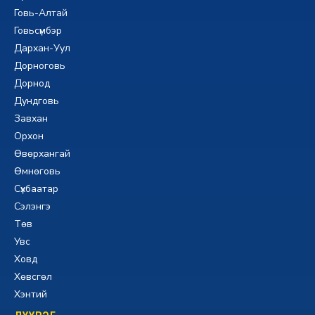
Говь-Алтай
Говьсүмбэр
Дархан-Уул
Дорноговь
Дорнод
Дундговь
Завхан
Орхон
Өвөрхангай
Өмнөговь
Сүхбаатар
Сэлэнгэ
Төв
Увс
Ховд
Хөвсгөл
Хэнтий