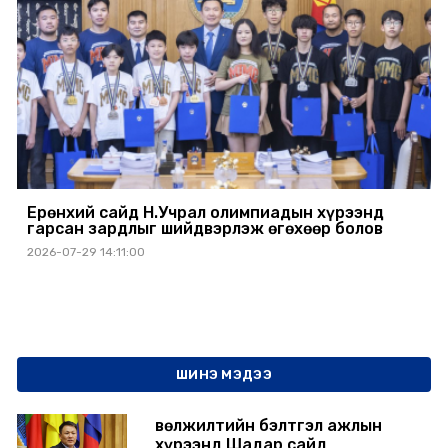
Ерөнхий сайд Н.Учрал олимпиадын хүрээнд
гарсан зардлыг шийдвэрлэж өгөхөөр болов
2026-07-29 14:11:00
ШИНЭ МЭДЭЭ
Өвөлжилтийн бэлтгэл ажлын
хүрээнд Шадар сайд