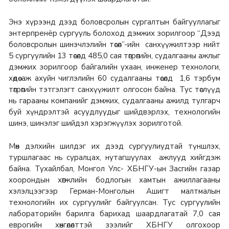
Энэ хүрээнд дээд боловсролын сургалтын байгууллагыг
энтерпренёр сургууль болоход дэмжих зорилгоор “Дээд
боловсролын шинэчлэлийн төсөл”-ийн санхүүжилтээр нийт
5 сургуулийн 13 төсөлд 485,0 сая төгрөгийн, судалгааны ажлыг
дэмжих зорилгоор байгалийн ухаан, инженер технологи,
хөдөө аж ахуйн чиглэлийн 60 судалгааны төсөлд 1,6 тэрбум
төгрөгийн тэтгэлэгт санхүүжилт олгосон байна. Тус төслүүд
нь гарааны компанийг дэмжих, судалгааны ажилд тулгарч
буй хүндрэлтэй асуудлуудыг шийдвэрлэх, технологийн
шинэ, шинэлэг шийдэл хэрэгжүүлэх зорилготой.
Мөн дэлхийн шилдэг их дээд сургуулиудтай түншлэх,
туршлагаас нь суралцах, нутагшуулах ажлууд хийгдэж
байна. Тухайлбал, Монгол Улс- ХБНГУ-ын Засгийн газар
хоорондын хөгжлийн бодлогын хамтын ажиллагааны
хэлэлцээгээр Герман-Монголын Ашигт малтмалын
технологийн их сургуулийг байгуулсан. Тус сургуулийн
лабораторийн барилга барихад шаардлагатай 7,0 сая
еврогийн хөнгөлөлттэй зээлийг ХБНГУ олгохоор