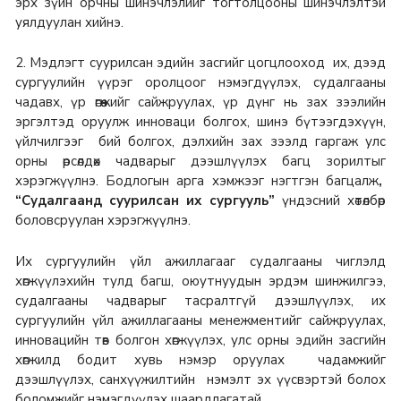
эрх зүйн орчны шинэчлэлийг тогтолцооны шинэчлэлтэй
уялдуулан хийнэ.
2. Мэдлэгт суурилсан эдийн засгийг цогцлооход их, дээд
сургуулийн үүрэг оролцоог нэмэгдүүлэх, судалгааны
чадавх, үр өгөөжийг сайжруулах, үр дүнг нь зах зээлийн
эргэлтэд оруулж инноваци болгох, шинэ бүтээгдэхүүн,
үйлчилгээг бий болгох, дэлхийн зах зээлд гаргаж улс
орны өрсөлдөх чадварыг дээшлүүлэх багц зорилтыг
хэрэгжүүлнэ. Бодлогын арга хэмжээг нэгтгэн багцалж
,
“Судалгаанд суурилсан их сургууль”
үндэсний хөтөлбөр
боловсруулан хэрэгжүүлнэ.
Их сургуулийн үйл ажиллагааг судалгааны чиглэлд
хөгжүүлэхийн тулд багш, оюутнуудын эрдэм шинжилгээ,
судалгааны чадварыг тасралтгүй дээшлүүлэх, их
сургуулийн үйл ажиллагааны менежментийг сайжруулах,
инновацийн төв болгон хөгжүүлэх, улс орны эдийн засгийн
хөгжилд бодит хувь нэмэр оруулах чадамжийг
дээшлүүлэх, санхүүжилтийн нэмэлт эх үүсвэртэй болох
боломжийг нэмэгдүүлэх шаардлагатай.