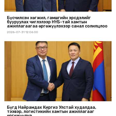
Бүсчилсэн хөгжил, гамшгийн эрсдэлийг
бууруулах чиглэлээр НҮБ-тай хамтын
ажиллагаагаа өргөжүүлэхээр санал солилцлоо
2026-07-31 12:06:00
Бүгд Найрамдах Киргиз Улстай худалдаа,
тээвэр, логистикийн хамтын ажиллагааг
өргөжүүлнэ