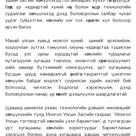
эдийн засгийг хөгжүүлэхэд гол анхаарал, хүчээ төвлөрүүлдэг
бөгөөд ур чадвартай хүний нөөц болон өндөр технологийн
судалгааг хөгжүүлэхэд дээд боловсролын салбар чухал
үүрэг гүйцэтгэж, хөгжлийн нэг гол хөдөлгөгч хүч болсоор
ирсэн билээ.
Манай улсын хувьд монгол хүний шинийг эрэлхийлж,
хошуучлан зүтгэх тэмүүлэл, оюуны чадвартаа түшиглэн
бусад улс орны хурдацтай хөгжлийн туршлагыг
нутагшуулж хугацаа товчлох, оновчтой хөрөнгө оруулалт
хийх замаар бүтээмжийг нэмэгдүүлэх, урт хугацаанд
бусдын шууд хамааралгүй өөрийгөө тасралтгүй цэнэглэн
хөгжүүлж байдаг мэдлэгт суурилсан эдийн засгийг бий
болгоход чиглэсэн бодлогыг хэрэгжүүлж, дээд
боловсролын чанар, үр өгөөжийг дээшлүүлэх шаардлагатай.
Цаашид шинжлэх ухаан, технологийн дэвшил, инновацийг
хөгжүүлэхийн тулд Монгол Улсын Засгийн газраас “Монгол
Улсын тогтвортой хөгжлийн үзэл баримтлал”-д тусгагдсан
урт хугацааны хөгжлийн зорилтуудыг баримтлахын
зэрэгцээ богино, дунд хугацаанд дараах чиглэлүүдийг