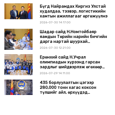
Бүгд Найрамдах Киргиз Улстай
худалдаа, тээвэр, логистикийн
хамтын ажиллагааг өргөжүүлнэ
2026-07-30 14:17:00
Шадар сайд Н.Номтойбаяр
яамдын Төрийн нарийн бичгийн
дарга нартай шуурхай
хуралдлаа
2026-07-30 12:21:00
Ерөнхий сайд Н.Учрал
олимпиадын хүрээнд гарсан
зардлыг шийдвэрлэж өгөхөөр
болов
2026-07-29 14:11:00
435 борлуулалтын цэгээр
280,000 тонн хагас коксон
түлшийг айл, өрхүүдэд
борлуулна
2026-07-29 14:00:00