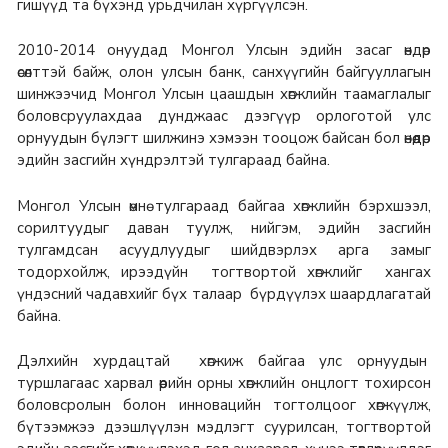
гишүүд та бүхэнд урьдчилан хүргүүлсэн.
2010-2014 онуудад Монгол Улсын эдийн засаг өндөр
өсөлттэй байж, олон улсын банк, санхүүгийн байгууллагын
шинжээчид Монгол Улсын цаашдын хөгжлийн таамаглалыг
боловсруулахдаа дунджаас дээгүүр орлоготой улс
орнуудын бүлэгт шилжинэ хэмээн тооцож байсан бол өнөөдөр
эдийн засгийн хүндрэлтэй тулгараад байна.
Монгол Улсын өмнө тулгараад байгаа хөгжлийн бэрхшээл,
сорилтуудыг даван туулж, нийгэм, эдийн засгийн
тулгамдсан асуудлуудыг шийдвэрлэх арга замыг
тодорхойлж, ирээдүйн тогтвортой хөгжлийг хангах
үндэсний чадавхийг бүх талаар бүрдүүлэх шаардлагатай
байна.
Дэлхийн хурдацтай хөгжиж байгаа улс орнуудын
туршлагаас харвал өөрийн орны хөгжлийн онцлогт тохирсон
боловсролын болон инновацийн тогтолцоог хөгжүүлж,
бүтээмжээ дээшлүүлэн мэдлэгт суурилсан, тогтвортой