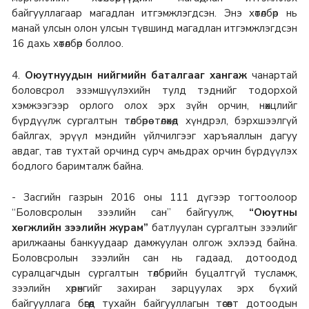
байгууллагаар магадлан итгэмжлэгдсэн. Энэ хөтөлбөр нь
манай улсын олон улсын түвшинд магадлан итгэмжлэгдсэн
16 дахь хөтөлбөр боллоо.
4.
Оюутнуудын нийгмийн баталгааг хангаж
чанартай
боловсрол эзэмшүүлэхийн тулд тэднийг тодорхой
хэмжээгээр орлого олох эрх зүйн орчин, нөхцлийг
бүрдүүлж сургалтын төлбөрөө төлөхөд хүндрэл, бэрхшээлгүй
байлгах, эрүүл мэндийн үйлчилгээг харъяаллын дагуу
авдаг, тав тухтай орчинд сурч амьдрах орчин бүрдүүлэх
бодлого баримталж байна.
- Засгийн газрын 2016 оны 111 дүгээр тогтоолоор
“Боловсролын зээлийн сан” байгуулж,
“Оюутны
хөгжлийн зээлийн журам”
батлуулан сургалтын зээлийг
арилжааны банкуудаар дамжуулан олгож эхлээд байна.
Боловсролын зээлийн сан нь гадаад, дотоодод
суралцагчдын сургалтын төлбөрийн буцалтгүй тусламж,
зээлийн хөрөнгийг захиран зарцуулах эрх бүхий
байгууллага бөгөөд тухайн байгууллагын төсөвт дотоодын