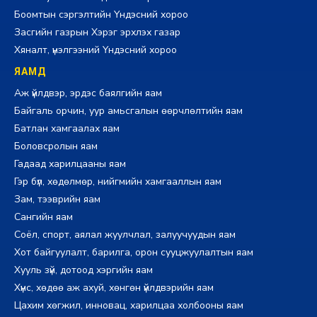
Боомтын сэргэлтийн Үндэсний хороо
Засгийн газрын Хэрэг эрхлэх газар
Хяналт, үнэлгээний Үндэсний хороо
ЯАМД
Аж үйлдвэр, эрдэс баялгийн яам
Байгаль орчин, уур амьсгалын өөрчлөлтийн яам
Батлан хамгаалах яам
Боловсролын яам
Гадаад харилцааны яам
Гэр бүл, хөдөлмөр, нийгмийн хамгааллын яам
Зам, тээврийн яам
Сангийн яам
Соёл, спорт, аялал жуулчлал, залуучуудын яам
Хот байгуулалт, барилга, орон сууцжуулалтын яам
Хууль зүй, дотоод хэргийн яам
Хүнс, хөдөө аж ахуй, хөнгөн үйлдвэрийн яам
Цахим хөгжил, инновац, харилцаа холбооны яам