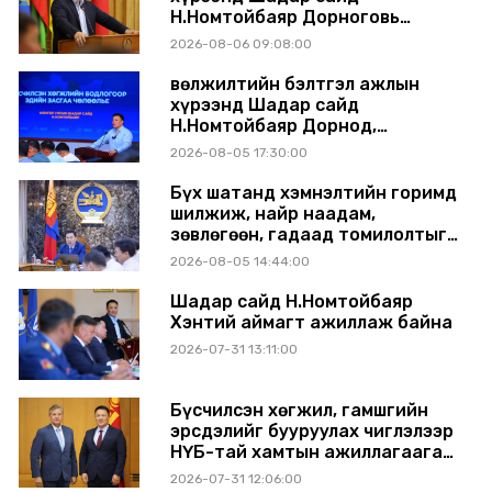
Н.Номтойбаяр Дорноговь
аймагт ажиллав
2026-08-06 09:08:00
Өвөлжилтийн бэлтгэл ажлын
хүрээнд Шадар сайд
Н.Номтойбаяр Дорнод,
Сүхбаатар аймагт ажиллав
2026-08-05 17:30:00
Бүх шатанд хэмнэлтийн горимд
шилжиж, найр наадам,
зөвлөгөөн, гадаад томилолтыг
хориглолоо
2026-08-05 14:44:00
Шадар сайд Н.Номтойбаяр
Хэнтий аймагт ажиллаж байна
2026-07-31 13:11:00
Бүсчилсэн хөгжил, гамшгийн
эрсдэлийг бууруулах чиглэлээр
НҮБ-тай хамтын ажиллагаагаа
өргөжүүлэхээр санал солилцлоо
2026-07-31 12:06:00