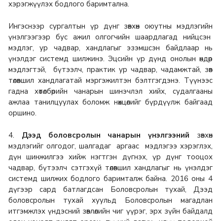
хэрэгжүүлэх бодлого баримтална.
Ингэснээр сургалтын үр дүнг зөвхөн оюутны мэдлэгийн
үнэлгээгээр бус ажил олгогчийн шаардлагад нийцсэн
мэдлэг, ур чадвар, хандлагыг эзэмшсэн байдлаар нь
үнэлдэг системд шилжинэ. Эцсийн үр дүнд онолын өндөр
мэдлэгтэй, бүтээлч, практик ур чадвар, чадамжтай, зөв
төлөвшил хандлагатай мэргэжилтэн бэлтгэгдэнэ. Түүнээс
гадна хөтөлбөрийн чанарын шинэчлэл хийх, судалгааны
ажлаа танилцуулах боломж нөхцөлийг бүрдүүлж байгаад
оршино.
4.
Дээд боловсролын чанарын үнэлгээний
зөвхөн
мэдлэгийг олгодог, шалгадаг аргаас мэдлэгээ хэрэглэх,
дүн шинжилгээ хийж нэгтгэн дүгнэх, үр дүнг тооцох
чадвар, бүтээлч сэтгэхүй төлөвшил хандлагыг нь үнэлдэг
системд шилжих бодлого баримталж байна. 2016 оны 4
дүгээр сард батлагдсан Боловсролын тухай, Дээд
боловсролын тухай хуульд Боловсролын магадлан
итгэмжлэх үндэсний зөвлөлийн чиг үүрэг, эрх зүйн байдалд