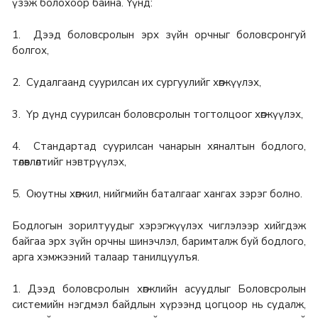
үзэж болохоор байна. Үүнд:
1. Дээд боловсролын эрх зүйн орчныг боловсронгуй
болгох,
2. Судалгаанд суурилсан их сургуулийг хөгжүүлэх,
3. Үр дүнд суурилсан боловсролын тогтолцоог хөгжүүлэх,
4. Стандартад суурилсан чанарын хяналтын бодлого,
төлөвлөлтийг нэвтрүүлэх,
5. Оюутны хөгжил, нийгмийн баталгааг хангах зэрэг болно.
Бодлогын зорилтуудыг хэрэгжүүлэх чиглэлээр хийгдэж
байгаа эрх зүйн орчны шинэчлэл, баримталж буй бодлого,
арга хэмжээний талаар танилцуулъя.
1. Дээд боловсролын хөгжлийн асуудлыг Боловсролын
системийн нэгдмэл байдлын хүрээнд цогцоор нь судалж,