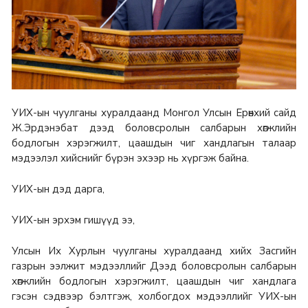
УИХ-ын чуулганы хуралдаанд Монгол Улсын Ерөнхий сайд
Ж.Эрдэнэбат дээд боловсролын салбарын хөгжлийн
бодлогын хэрэгжилт, цаашдын чиг хандлагын талаар
мэдээлэл хийснийг бүрэн эхээр нь хүргэж байна.
УИХ-ын дэд дарга,
УИХ-ын эрхэм гишүүд ээ,
Улсын Их Хурлын чуулганы хуралдаанд хийх Засгийн
газрын ээлжит мэдээллийг Дээд боловсролын салбарын
хөгжлийн бодлогын хэрэгжилт, цаашдын чиг хандлага
гэсэн сэдвээр бэлтгэж, холбогдох мэдээллийг УИХ-ын