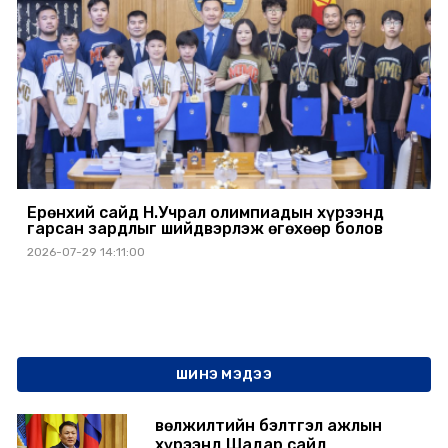
Ерөнхий сайд Н.Учрал олимпиадын хүрээнд
гарсан зардлыг шийдвэрлэж өгөхөөр болов
2026-07-29 14:11:00
ШИНЭ МЭДЭЭ
Өвөлжилтийн бэлтгэл ажлын
хүрээнд Шадар сайд