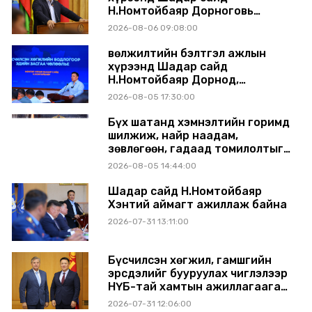
Н.Номтойбаяр Дорноговь
аймагт ажиллав
2026-08-06 09:08:00
Өвөлжилтийн бэлтгэл ажлын
хүрээнд Шадар сайд
Н.Номтойбаяр Дорнод,
Сүхбаатар аймагт ажиллав
2026-08-05 17:30:00
Бүх шатанд хэмнэлтийн горимд
шилжиж, найр наадам,
зөвлөгөөн, гадаад томилолтыг
хориглолоо
2026-08-05 14:44:00
Шадар сайд Н.Номтойбаяр
Хэнтий аймагт ажиллаж байна
2026-07-31 13:11:00
Бүсчилсэн хөгжил, гамшгийн
эрсдэлийг бууруулах чиглэлээр
НҮБ-тай хамтын ажиллагаагаа
өргөжүүлэхээр санал солилцлоо
2026-07-31 12:06:00