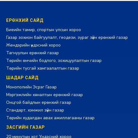
ЕРӨНХИЙ САЙД
Биеийн тамир, спортын улсын хороо
Газар зохион байгуулалт, геодези, зураг зүйн ерөнхий газар
Жендэрийн үндэсний хороо
Тагнуулын ерөнхий газар
Төрийн өмчийн бодлого, зохицуулалтын газар
Төрийн тусгай хамгаалалтын газар
ШАДАР САЙД
Монополийн Эсрэг Газар
Мэргэжлийн хяналтын ерөнхий газар
Онцгой байдлын ерөнхий газар
Стандарт, хэмжил зүйн газар
Төрийн худалдан авах ажиллагааны газар
ЗАСГИЙН ГАЗАР
20 минутын хот Үндэсний хороо