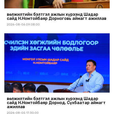
Өвөлжилтийн бэлтгэл ажлын хүрээнд Шадар
сайд Н.Номтойбаяр Дорноговь аймагт ажиллав
2026-08-06 09:08:00
Өвөлжилтийн бэлтгэл ажлын хүрээнд Шадар
сайд Н.Номтойбаяр Дорнод, Сүхбаатар аймагт
ажиллав
2026-08-05 17:30:00