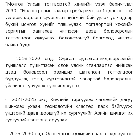
“Монгол Улсын тогтвортой хөгжлийн үзэл баримтлал
2030”, “Боловсролын талаар төрөөс баримтлах бодлого”-той
уялдаж, мэдлэгт суурилсан нийгмийг байгуулах ур чадвар
бүхий монгол хүнийг төлөвшүүлэх, тогтвортой хөгжлийн
зорилтыг хангахад чиглэсэн дээд боловсролын
тогтолцоог хөгжүүлэх, боловсронгуй болгоход чиглэж
байна. Үүнд:
· 2016-2020 онд: Сургалт-судалгаа-үйлдвэрлэлийн
түншлэлд түшиглэсэн, олон улсын стандартад нийцсэн
дээд боловсрол эзэмших шаталсан тогтолцоог
бүрдүүлж, тэгш, хүртээмжтэй, чанартай боловсролын
үйлчилгээ үзүүлэх түвшинд хүрэх,
· 2021-2025 онд: Хөгжлийн тэргүүлэх чиглэлийн дагуу
шинжлэх ухаан, технологийн кластер, парк байгуулж,
үндэсний дөрвөөс доошгүй их сургуулийг Азийн шилдэг их
сургуулийн эгнээнд оруулах,
· 2026-2030 онд: Олон улсын хөдөлмөрийн зах зээлд хүлээн