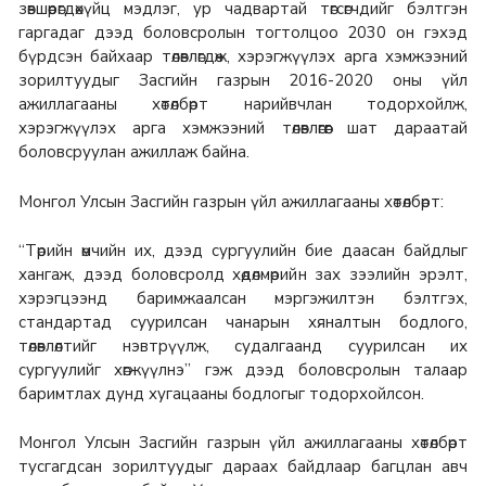
зөвшөөрөгдөхүйц мэдлэг, ур чадвартай төгсөгчдийг бэлтгэн
гаргадаг дээд боловсролын тогтолцоо 2030 он гэхэд
бүрдсэн байхаар төлөвлөгдөж, хэрэгжүүлэх арга хэмжээний
зорилтуудыг Засгийн газрын 2016-2020 оны үйл
ажиллагааны хөтөлбөрт нарийвчлан тодорхойлж,
хэрэгжүүлэх арга хэмжээний төлөвлөгөөг шат дараатай
боловсруулан ажиллаж байна.
Монгол Улсын Засгийн газрын үйл ажиллагааны хөтөлбөрт:
“Төрийн өмчийн их, дээд сургуулийн бие даасан байдлыг
хангаж, дээд боловсролд хөдөлмөрийн зах зээлийн эрэлт,
хэрэгцээнд баримжаалсан мэргэжилтэн бэлтгэх,
стандартад суурилсан чанарын хяналтын бодлого,
төлөвлөлтийг нэвтрүүлж, судалгаанд суурилсан их
сургуулийг хөгжүүлнэ” гэж дээд боловсролын талаар
баримтлах дунд хугацааны бодлогыг тодорхойлсон.
Монгол Улсын Засгийн газрын үйл ажиллагааны хөтөлбөрт
тусгагдсан зорилтуудыг дараах байдлаар багцлан авч