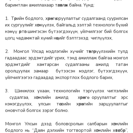
баримтлан ажиллахаар төлөвлөж байна. Үүнд:
1. Төрийн бодлого, хөрөнгө оруулалтыг судалгаанд суурилсан
их сургуулийг хөгжүүлэх, байгальд ээлтэй технологи бүхий
нэмүү өртөг шингэсэн бүтээгдэхүүн, үйлчилгээг бий болгох
цогц чадамжтай хүний нөөцийг бэлтгэхэд чиглүүлэх,
2. Монгол Улсад мэдлэгийн хүчийг төвлөрүүлэхийн тулд
гадаадаас эрдэмтдийг урих, тэнд ажиллаж байгаа монгол
эрдэмтдийг хамтарсан судалгааны ажилд татан
оролцуулах замаар бүтээсэн мэдлэг, бүтээгдэхүүн,
үйлчилгээгээ гадаадад экспортлох бодлого барих,
3. Шинжлэх ухаан, технологийн тэргүүлэх чиглэлийн
судалгаа, хөгжлийн ажилд хөрөнгө оруулалтыг эрс
нэмэгдүүлэх, улсын төсвийн хөрөнгийн зарцуулалтыг
оновчтой болгох зэрэг болно.
Монгол Улсын дээд боловсролын салбарын хөгжлийн
бодлого нь “Даян дэлхийн тогтвортой хөгжлийн хөтөлбөр”,