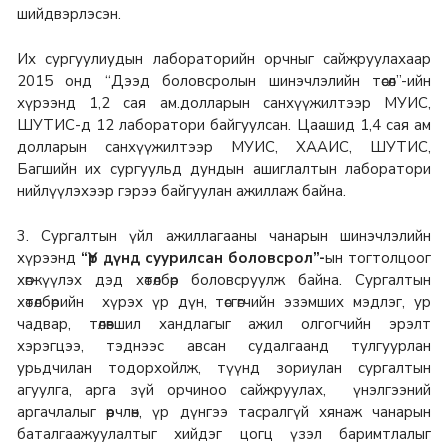
шийдвэрлэсэн.
Их сургуулиудын лабораторийн орчныг сайжруулахаар
2015 онд “Дээд боловсролын шинэчлэлийн төсөл”-ийн
хүрээнд 1,2 сая ам.долларын санхүүжилтээр МУИС,
ШУТИС-д 12 лаборатори байгуулсан. Цаашид 1,4 сая ам
долларын санхүүжилтээр МУИС, ХААИС, ШУТИС,
Багшийн их сургуульд дундын ашиглалтын лаборатори
нийлүүлэхээр гэрээ байгуулан ажиллаж байна.
3. Сургалтын үйл ажиллагааны чанарын шинэчлэлийн
хүрээнд
“Үр дүнд суурилсан боловсрол”-
ын тогтолцоог
хөгжүүлэх дэд хөтөлбөр боловсруулж байна. Сургалтын
хөтөлбөрийн хүрэх үр дүн, төсгөгчийн эзэмших мэдлэг, ур
чадвар, төлөвшил хандлагыг ажил олгогчийн эрэлт
хэрэгцээ, тэднээс авсан судалгаанд тулгуурлан
урьдчилан тодорхойлж, түүнд зориулан сургалтын
агуулга, арга зүй орчиноо сайжруулах, үнэлгээний
аргачлалыг өөрчлөн, үр дүнгээ тасралгүй хянаж чанарын
баталгаажуулалтыг хийдэг цогц үзэл баримтлалыг