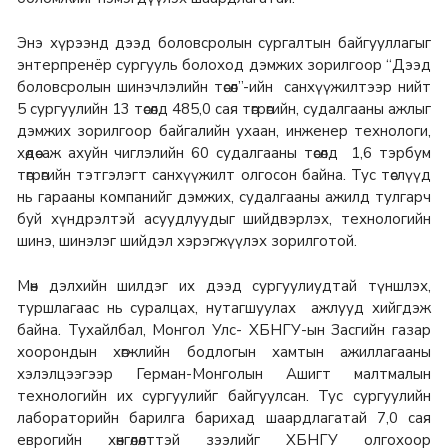
Энэ хүрээнд дээд боловсролын сургалтын байгууллагыг
энтерпренёр сургууль болоход дэмжих зорилгоор “Дээд
боловсролын шинэчлэлийн төсөл”-ийн санхүүжилтээр нийт
5 сургуулийн 13 төсөлд 485,0 сая төгрөгийн, судалгааны ажлыг
дэмжих зорилгоор байгалийн ухаан, инженер технологи,
хөдөө аж ахуйн чиглэлийн 60 судалгааны төсөлд 1,6 тэрбум
төгрөгийн тэтгэлэгт санхүүжилт олгосон байна. Тус төслүүд
нь гарааны компанийг дэмжих, судалгааны ажилд тулгарч
буй хүндрэлтэй асуудлуудыг шийдвэрлэх, технологийн
шинэ, шинэлэг шийдэл хэрэгжүүлэх зорилготой.
Мөн дэлхийн шилдэг их дээд сургуулиудтай түншлэх,
туршлагаас нь суралцах, нутагшуулах ажлууд хийгдэж
байна. Тухайлбал, Монгол Улс- ХБНГУ-ын Засгийн газар
хоорондын хөгжлийн бодлогын хамтын ажиллагааны
хэлэлцээгээр Герман-Монголын Ашигт малтмалын
технологийн их сургуулийг байгуулсан. Тус сургуулийн
лабораторийн барилга барихад шаардлагатай 7,0 сая
еврогийн хөнгөлөлттэй зээлийг ХБНГУ олгохоор