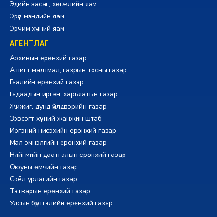
Эдийн засаг, хөгжлийн яам
Эрүүл мэндийн яам
Эрчим хүчний яам
АГЕНТЛАГ
Архивын ерөнхий газар
Ашигт малтмал, газрын тосны газар
Гаалийн ерөнхий газар
Гадаадын иргэн, харьяатын газар
Жижиг, дунд үйлдвэрийн газар
Зэвсэгт хүчний жанжин штаб
Иргэний нисэхийн ерөнхий газар
Мал эмнэлгийн ерөнхий газар
Нийгмийн даатгалын ерөнхий газар
Оюуны өмчийн газар
Соёл урлагийн газар
Татварын ерөнхий газар
Улсын бүртгэлийн ерөнхий газар