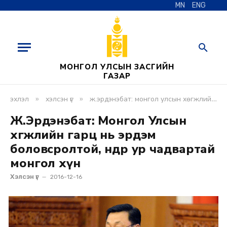
MN
ENG
МОНГОЛ УЛСЫН ЗАСГИЙН
ГАЗАР
»
»
эхлэл
хэлсэн үг
ж.эрдэнэбат: монгол улсын хөгжлийн гарц нь эрдэм боловсролтой, өндөр ур чадвартай монгол хүн
Ж.Эрдэнэбат: Монгол Улсын
хөгжлийн гарц нь эрдэм
боловсролтой, өндөр ур чадвартай
монгол хүн
Хэлсэн үг
2016-12-16