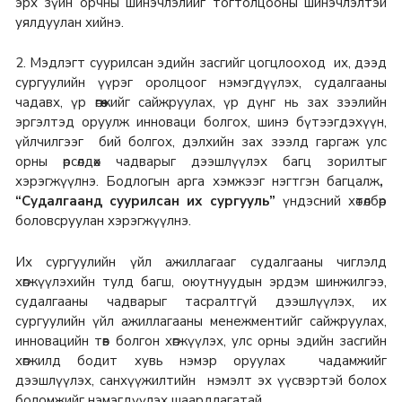
эрх зүйн орчны шинэчлэлийг тогтолцооны шинэчлэлтэй
уялдуулан хийнэ.
2. Мэдлэгт суурилсан эдийн засгийг цогцлооход их, дээд
сургуулийн үүрэг оролцоог нэмэгдүүлэх, судалгааны
чадавх, үр өгөөжийг сайжруулах, үр дүнг нь зах зээлийн
эргэлтэд оруулж инноваци болгох, шинэ бүтээгдэхүүн,
үйлчилгээг бий болгох, дэлхийн зах зээлд гаргаж улс
орны өрсөлдөх чадварыг дээшлүүлэх багц зорилтыг
хэрэгжүүлнэ. Бодлогын арга хэмжээг нэгтгэн багцалж
,
“Судалгаанд суурилсан их сургууль”
үндэсний хөтөлбөр
боловсруулан хэрэгжүүлнэ.
Их сургуулийн үйл ажиллагааг судалгааны чиглэлд
хөгжүүлэхийн тулд багш, оюутнуудын эрдэм шинжилгээ,
судалгааны чадварыг тасралтгүй дээшлүүлэх, их
сургуулийн үйл ажиллагааны менежментийг сайжруулах,
инновацийн төв болгон хөгжүүлэх, улс орны эдийн засгийн
хөгжилд бодит хувь нэмэр оруулах чадамжийг
дээшлүүлэх, санхүүжилтийн нэмэлт эх үүсвэртэй болох
боломжийг нэмэгдүүлэх шаардлагатай.