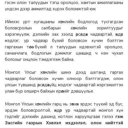
гэсэн олон талуудын тэгш оролцоо, хамтын ажиллагааны
үндсэн дээр амжилтад хүрэх боломжтой юм.
Иймээс урт хугацааны хөгжлийн бодлогод тусгагдсан
боловсролын салбарын хөгжлийн зорилтуудыг
хэрэгжүүлж, дэлхийн зах зээлд өрсөлдөх чадвартай, өндөр
мэдлэг, ур чадвар бүхий боловсон хүчин бэлтгэн
гаргахын төлөө бүхий л талуудын идэвхитэй оролцоо,
санаачлага, бодлогын дэмжлэг цаашид ч нэн чухал
болохыг онцлон тэмдэглэж байна.
Монгол Улсыг хөгжлийн шинэ дээд шатанд гаргах
чадварлаг боловсон хүчин олноор бэлтгэгдэж, олон
улсын түвшинд өрсөлдөхүйц мэдлэг чадвартай мэргэжилтэн
улам бүр олширч байхын ерөөлийг дэвшүүлье.
Монгол Улсын хөгжлийн гарц нь зөвхөн эрдэс түүхий эд бус,
эрдэм боловсролтой, өндөр ур чадвартай монгол хүн
гэдгийг дэлхийн дахинд нотлон харуулцгаая гэлээ
гэж
Засгийн газрын Хэвлэл мэдээлэл, олон нийттэй