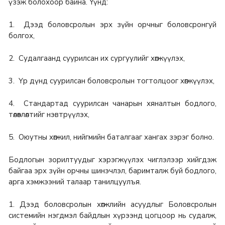
үзэж болохоор байна. Үүнд:
1. Дээд боловсролын эрх зүйн орчныг боловсронгуй
болгох,
2. Судалгаанд суурилсан их сургуулийг хөгжүүлэх,
3. Үр дүнд суурилсан боловсролын тогтолцоог хөгжүүлэх,
4. Стандартад суурилсан чанарын хяналтын бодлого,
төлөвлөлтийг нэвтрүүлэх,
5. Оюутны хөгжил, нийгмийн баталгааг хангах зэрэг болно.
Бодлогын зорилтуудыг хэрэгжүүлэх чиглэлээр хийгдэж
байгаа эрх зүйн орчны шинэчлэл, баримталж буй бодлого,
арга хэмжээний талаар танилцуулъя.
1. Дээд боловсролын хөгжлийн асуудлыг Боловсролын
системийн нэгдмэл байдлын хүрээнд цогцоор нь судалж,