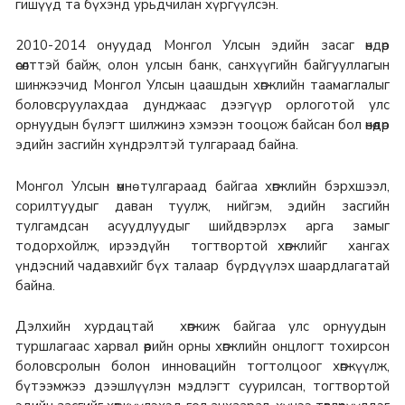
гишүүд та бүхэнд урьдчилан хүргүүлсэн.
2010-2014 онуудад Монгол Улсын эдийн засаг өндөр
өсөлттэй байж, олон улсын банк, санхүүгийн байгууллагын
шинжээчид Монгол Улсын цаашдын хөгжлийн таамаглалыг
боловсруулахдаа дунджаас дээгүүр орлоготой улс
орнуудын бүлэгт шилжинэ хэмээн тооцож байсан бол өнөөдөр
эдийн засгийн хүндрэлтэй тулгараад байна.
Монгол Улсын өмнө тулгараад байгаа хөгжлийн бэрхшээл,
сорилтуудыг даван туулж, нийгэм, эдийн засгийн
тулгамдсан асуудлуудыг шийдвэрлэх арга замыг
тодорхойлж, ирээдүйн тогтвортой хөгжлийг хангах
үндэсний чадавхийг бүх талаар бүрдүүлэх шаардлагатай
байна.
Дэлхийн хурдацтай хөгжиж байгаа улс орнуудын
туршлагаас харвал өөрийн орны хөгжлийн онцлогт тохирсон
боловсролын болон инновацийн тогтолцоог хөгжүүлж,
бүтээмжээ дээшлүүлэн мэдлэгт суурилсан, тогтвортой