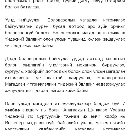
олон нэмэлт өөрчлөлт орсон, түүний дагуу илүү тодорхой
болгон баталсан.
Үүнд нийцүүлэн “Боловсролын магадлан итгэмжлэх
байгууллагын дүрэм” бусад дотоод эрх зүйн орчныг
боловсронгуй болгох, Боловсролын магадлан итгэмжлэх
Үндэсний Зөвлөлийг олон улсын түвшинд хүлээн зөвшөөрүүлэх
чиглэлд ажиллаж байна.
Дээд боловсролын байгууллагуудад дотоод хяналтын
болон хөндлөнгийн үнэлгээний механизм бүрдүүлэх,
сургууль, хөтөлбөрийг дотоодын болон олон улсын магадлан
итгэмжлэлд үе шаттай хамруулах, Боловсролын
Магадлан Итгэмжлэлийн Үндэсний Зөвлөлийг чадавхжуулах
ажлуудыг шат дараатайгаар хийж байна.
Олон улсад магадлан итгэмжлүүлэхээр бэлдэж буй 7
хөтөлбөрөөс анхдагч нь болж, Анагаахын Шинжлэх Ухааны
Үндэсний Их Сургуулийн
"Хүний их эмч"
хөтөлбөр нь
Инженер, мэдээлэлзүй, байгалийн ухаан, математикийн
мэргэжлийн хөтөлбөрүүдийг магадлан итгэмжлэх