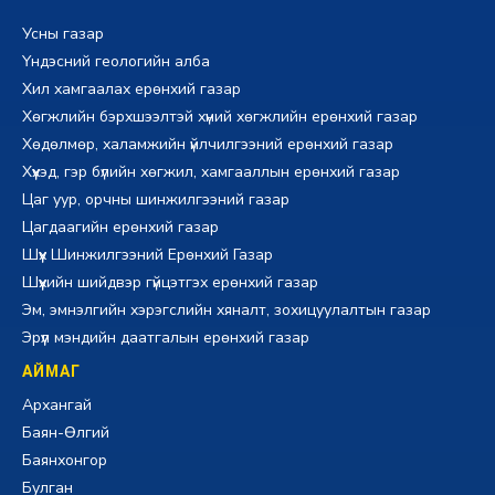
Усны газар
Үндэсний геологийн алба
Хил хамгаалах ерөнхий газар
Хөгжлийн бэрхшээлтэй хүний хөгжлийн ерөнхий газар
Хөдөлмөр, халамжийн үйлчилгээний ерөнхий газар
Хүүхэд, гэр бүлийн хөгжил, хамгааллын ерөнхий газар
Цаг уур, орчны шинжилгээний газар
Цагдаагийн ерөнхий газар
Шүүх Шинжилгээний Ерөнхий Газар
Шүүхийн шийдвэр гүйцэтгэх ерөнхий газар
Эм, эмнэлгийн хэрэгслийн хяналт, зохицуулалтын газар
Эрүүл мэндийн даатгалын ерөнхий газар
АЙМАГ
Архангай
Баян-Өлгий
Баянхонгор
Булган