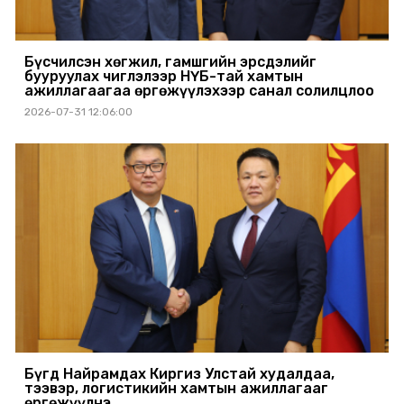
Бүсчилсэн хөгжил, гамшгийн эрсдэлийг
бууруулах чиглэлээр НҮБ-тай хамтын
ажиллагаагаа өргөжүүлэхээр санал солилцлоо
2026-07-31 12:06:00
Бүгд Найрамдах Киргиз Улстай худалдаа,
тээвэр, логистикийн хамтын ажиллагааг
өргөжүүлнэ