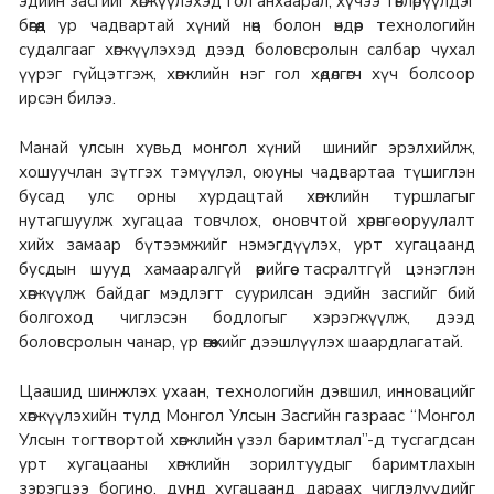
эдийн засгийг хөгжүүлэхэд гол анхаарал, хүчээ төвлөрүүлдэг
бөгөөд ур чадвартай хүний нөөц болон өндөр технологийн
судалгааг хөгжүүлэхэд дээд боловсролын салбар чухал
үүрэг гүйцэтгэж, хөгжлийн нэг гол хөдөлгөгч хүч болсоор
ирсэн билээ.
Манай улсын хувьд монгол хүний шинийг эрэлхийлж,
хошуучлан зүтгэх тэмүүлэл, оюуны чадвартаа түшиглэн
бусад улс орны хурдацтай хөгжлийн туршлагыг
нутагшуулж хугацаа товчлох, оновчтой хөрөнгө оруулалт
хийх замаар бүтээмжийг нэмэгдүүлэх, урт хугацаанд
бусдын шууд хамааралгүй өөрийгөө тасралтгүй цэнэглэн
хөгжүүлж байдаг мэдлэгт суурилсан эдийн засгийг бий
болгоход чиглэсэн бодлогыг хэрэгжүүлж, дээд
боловсролын чанар, үр өгөөжийг дээшлүүлэх шаардлагатай.
Цаашид шинжлэх ухаан, технологийн дэвшил, инновацийг
хөгжүүлэхийн тулд Монгол Улсын Засгийн газраас “Монгол
Улсын тогтвортой хөгжлийн үзэл баримтлал”-д тусгагдсан
урт хугацааны хөгжлийн зорилтуудыг баримтлахын
зэрэгцээ богино, дунд хугацаанд дараах чиглэлүүдийг