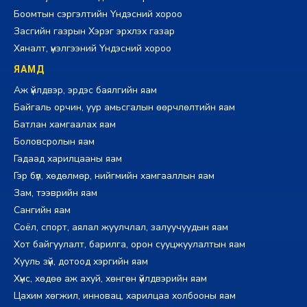
Боомтын сэргэлтийн Үндэсний хороо
Засгийн газрын Хэрэг эрхлэх газар
Хяналт, үнэлгээний Үндэсний хороо
ЯАМД
Аж үйлдвэр, эрдэс баялгийн яам
Байгаль орчин, уур амьсгалын өөрчлөлтийн яам
Батлан хамгаалах яам
Боловсролын яам
Гадаад харилцааны яам
Гэр бүл, хөдөлмөр, нийгмийн хамгааллын яам
Зам, тээврийн яам
Сангийн яам
Соёл, спорт, аялал жуулчлал, залуучуудын яам
Хот байгуулалт, барилга, орон сууцжуулалтын яам
Хууль зүй, дотоод хэргийн яам
Хүнс, хөдөө аж ахуй, хөнгөн үйлдвэрийн яам
Цахим хөгжил, инновац, харилцаа холбооны яам