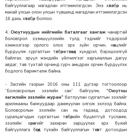
байгууллагаар магадлан итгэмжлэгдсэн. Энэ хөтөлбөр нь
манай улсын олон улсын түвшинд магадлан итгэмжлэгдсэн
16 дахь хөтөлбөр боллоо.
4.
Оюутнуудын нийгмийн баталгааг хангаж
чанартай
боловсрол эзэмшүүлэхийн тулд тэднийг тодорхой
хэмжээгээр орлого олох эрх зүйн орчин, нөхцлийг
бүрдүүлж сургалтын төлбөрөө төлөхөд хүндрэл, бэрхшээлгүй
байлгах, эрүүл мэндийн үйлчилгээг харъяаллын дагуу
авдаг, тав тухтай орчинд сурч амьдрах орчин бүрдүүлэх
бодлого баримталж байна.
- Засгийн газрын 2016 оны 111 дүгээр тогтоолоор
“Боловсролын зээлийн сан” байгуулж,
“Оюутны
хөгжлийн зээлийн журам”
батлуулан сургалтын зээлийг
арилжааны банкуудаар дамжуулан олгож эхлээд байна.
Боловсролын зээлийн сан нь гадаад, дотоодод
суралцагчдын сургалтын төлбөрийн буцалтгүй тусламж,
зээлийн хөрөнгийг захиран зарцуулах эрх бүхий
байгууллага бөгөөд тухайн байгууллагын төсөвт дотоодын