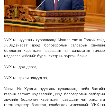
УИХ-ын чуулганы хуралдаанд Монгол Улсын Ерөнхий сайд
Ж.Эрдэнэбат дээд боловсролын салбарын хөгжлийн
бодлогын хэрэгжилт, цаашдын чиг хандлагын талаар
мэдээлэл хийснийг бүрэн эхээр нь хүргэж байна.
УИХ-ын дэд дарга,
УИХ-ын эрхэм гишүүд ээ,
Улсын Их Хурлын чуулганы хуралдаанд хийх Засгийн
газрын ээлжит мэдээллийг Дээд боловсролын салбарын
хөгжлийн бодлогын хэрэгжилт, цаашдын чиг хандлага
гэсэн сэдвээр бэлтгэж, холбогдох мэдээллийг УИХ-ын