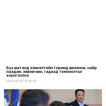
Бүх шатанд хэмнэлтийн горимд шилжиж, найр
наадам, зөвлөгөөн, гадаад томилолтыг
хориглолоо
2026-08-05 14:44:00