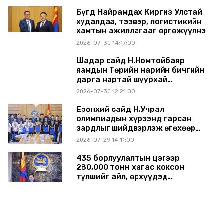
Бүгд Найрамдах Киргиз Улстай
худалдаа, тээвэр, логистикийн
хамтын ажиллагааг өргөжүүлнэ
2026-07-30 14:17:00
Шадар сайд Н.Номтойбаяр
яамдын Төрийн нарийн бичгийн
дарга нартай шуурхай
хуралдлаа
2026-07-30 12:21:00
Ерөнхий сайд Н.Учрал
олимпиадын хүрээнд гарсан
зардлыг шийдвэрлэж өгөхөөр
болов
2026-07-29 14:11:00
435 борлуулалтын цэгээр
280,000 тонн хагас коксон
түлшийг айл, өрхүүдэд
борлуулна
2026-07-29 14:00:00