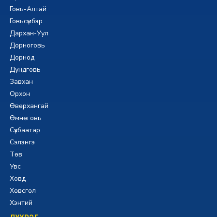
Говь-Алтай
Говьсүмбэр
Дархан-Уул
Дорноговь
Дорнод
Дундговь
Завхан
Орхон
Өвөрхангай
Өмнөговь
Сүхбаатар
Сэлэнгэ
Төв
Увс
Ховд
Хөвсгөл
Хэнтий