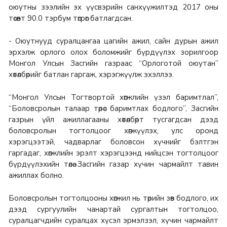
оюутны зээлийн эх үүсвэрийн санхүүжилтэд 2017 оны
төсөвт 90.0 тэрбум төгрөг батлагдсан.
- Оюутнууд суралцангаа цагийн ажил, сайн дурын ажил
эрхэлж орлого олох боломжийг бүрдүүлэх зорилгоор
Монгол Улсын Засгийн газраас “Орлоготой оюутан”
хөтөлбөрийг батлан гаргаж, хэрэгжүүлж эхэллээ.
“Монгол Улсын Тогтвортой хөгжлийн үзэл баримтлал”,
“Боловсролын талаар төрөс баримтлах бодлого”, Засгийн
газрын үйл ажиллагааны хөтөлбөрт тусгагдсан дээд
боловсролын тогтолцоог хөгжүүлэх, улс оронд
хэрэгцээтэй, чадварлаг боловсон хүчнийг бэлтгэн
гаргадаг, хөгжлийн эрэлт хэрэгцээнд нийцсэн тогтолцоог
бүрдүүлэхийн төлөө Засгийн газар хүчин чармайлт тавин
ажиллах болно.
Боловсролын тогтолцооны хөгжил нь төрийн зөв бодлого, их
дээд сургуулийн чанартай сургалтын тогтолцоо,
суралцагчдийн суралцах хүсэл эрмэлзэл, хүчин чармайлт