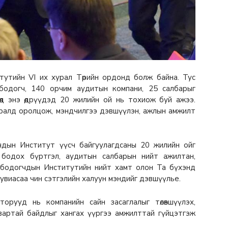
тутийн VI их хурал Төрийн ордонд болж байна. Тус
бодогч, 140 орчим аудитын компани, 25 салбарыг
гөөд энэ өдрүүдэд 20 жилийн ой нь тохиож буй ажээ.
уралд оролцож, мэндчилгээ дэвшүүлэн, ажлын амжилт
чдын Институт үүсч байгуулагдсаны 20 жилийн ойг
 бодох бүртгэл, аудитын салбарын нийт ажилтан,
 бодогчдын Институтийн нийт хамт олон Та бүхэнд
 хувиасаа чин сэтгэлийн халуун мэндийг дэвшүүлье.
орууд нь компанийн сайн засаглалыг төлөвшүүлэх,
двартай байдлыг хангах үүргээ амжилттай гүйцэтгэж