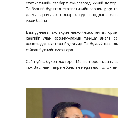
статистикийн салбарт ажиллагсад, үүний дотор 
Та бүхний бүртгэл, статистикийн зарчим, өргөсөн тан
дагуу зарцуулах талаар хатуу шаардлага, хян
үзэж байна.
Байгууллага, аж ахуйн нэгжийнхээ, аймаг, орон н
хөрөнгийг улам арвижуулахын төлөө цаг ямагт 
ажилтнууд, нягтлан бодогчид Та бүхний цаашдын 
сайхан бүхнийг хүсэн ерөөе.
Сайн үйлс бүхэн дэлгэрч, Монгол орон маань цэц
гэж
Засгийн газрын Хэвлэл мэдээлэл, олон ни