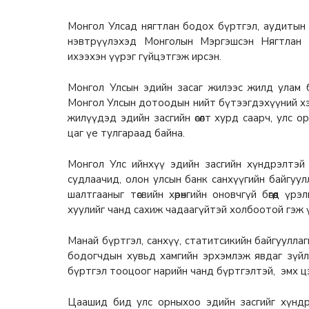
Монгол Улсад нягтлан бодох бүртгэл, аудитын 
нэвтрүүлэхэд Монголын Мэргэшсэн Нягтлан 
ихээхэн үүрэг гүйцэтгэж ирсэн.
Монгол Улсын эдийн засаг жилээс жилд улам б
Монгол Улсын дотоодын нийт бүтээгдэхүүний хэмж
жилүүдэд эдийн засгийн өсөлт хурд саарч, улс 
цаг үе тулгараад байна.
Монгол Улс ийнхүү эдийн засгийн хүндрэлтэй т
судлаачид, олон улсын банк санхүүгийн байгуу
шалтгааныг төсвийн хөрөнгийн оновчгүй бөгөөд ү
хуулийг чанд сахиж чадаагүйтэй холбоотой гэж 
Манай бүртгэл, санхүү, статитсикийн байгууллаг
бодогчдын хувьд хамгийн эрхэмлэж явдаг зүйл б
бүртгэл тооцоог нарийн чанд бүртгэлтэй, эмх цэ
Цаашид бид улс орныхоо эдийн засгийг хүндрэ