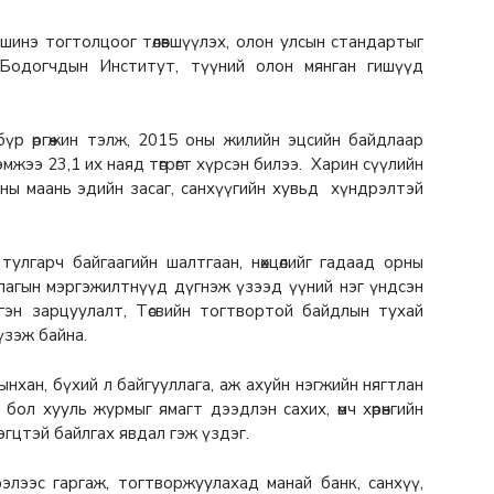
шинэ тогтолцоог төлөвшүүлэх, олон улсын стандартыг
Бодогчдын Институт, түүний олон мянган гишүүд
үр өргөжин тэлж, 2015 оны жилийн эцсийн байдлаар
ээ 23,1 их наяд төгрөгт хүрсэн билээ. Харин сүүлийн
орны маань эдийн засаг, санхүүгийн хувьд хүндрэлтэй
улгарч байгаагийн шалтгаан, нөхцөлийг гадаад орны
ллагын мэргэжилтнүүд дүгнэж үзээд үүний нэг үндсэн
рэлгэн зарцуулалт, Төсвийн тогтвортой байдлын тухай
үзэж байна.
ынхан, бүхий л байгууллага, аж ахуйн нэгжийн нягтлан
ол хууль журмыг ямагт дээдлэн сахих, өмч хөрөнгийн
гцтэй байлгах явдал гэж үздэг.
лээс гаргаж, тогтворжуулахад манай банк, санхүү,