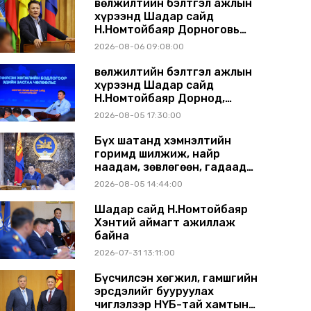
Өвөлжилтийн бэлтгэл ажлын
хүрээнд Шадар сайд
Н.Номтойбаяр Дорноговь
аймагт ажиллав
2026-08-06 09:08:00
Өвөлжилтийн бэлтгэл ажлын
хүрээнд Шадар сайд
Н.Номтойбаяр Дорнод,
Сүхбаатар аймагт ажиллав
2026-08-05 17:30:00
Бүх шатанд хэмнэлтийн
горимд шилжиж, найр
наадам, зөвлөгөөн, гадаад
томилолтыг хориглолоо
2026-08-05 14:44:00
Шадар сайд Н.Номтойбаяр
Хэнтий аймагт ажиллаж
байна
2026-07-31 13:11:00
Бүсчилсэн хөгжил, гамшгийн
эрсдэлийг бууруулах
чиглэлээр НҮБ-тай хамтын