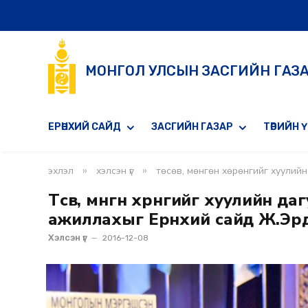
МОНГОЛ УЛСЫН ЗАСГИЙН ГАЗ
ЕРӨНХИЙ САЙД
ЗАСГИЙН ГАЗАР
ТӨРИЙН 
»
»
эхлэл
хэлсэн үг
төсөв, мөнгөн хөрөнгийг хуулийн
Төсөв, мөнгөн хөрөнгийг хуулийн
ажиллахыг Ерөнхий сайд Ж.Эр
Хэлсэн үг
2016-12-08