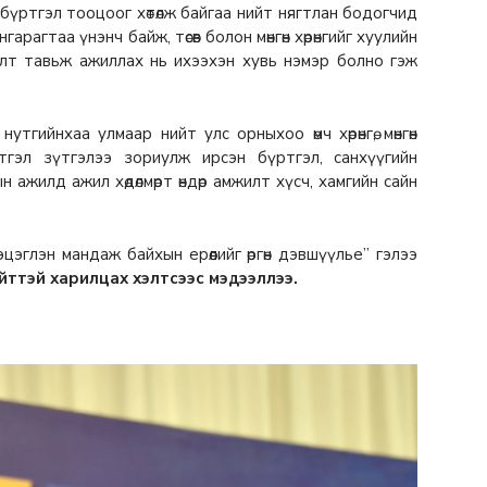
бүртгэл тооцоог хөтөлж байгаа нийт нягтлан бодогчид
гарагтаа үнэнч байж, төсөв болон мөнгөн хөрөнгийг хуулийн
алт тавьж ажиллах нь ихээхэн хувь нэмэр болно гэж
утгийнхаа улмаар нийт улс орныхоо өмч хөрөнгө, мөнгөн
сэтгэл зүтгэлээ зориулж ирсэн бүртгэл, санхүүгийн
ажилд ажил хөдөлмөрт өндөр амжилт хүсч, хамгийн сайн
эглэн мандаж байхын ерөөлийг өргөн дэвшүүлье” гэлээ
йттэй харилцах хэлтсээс мэдээллээ.