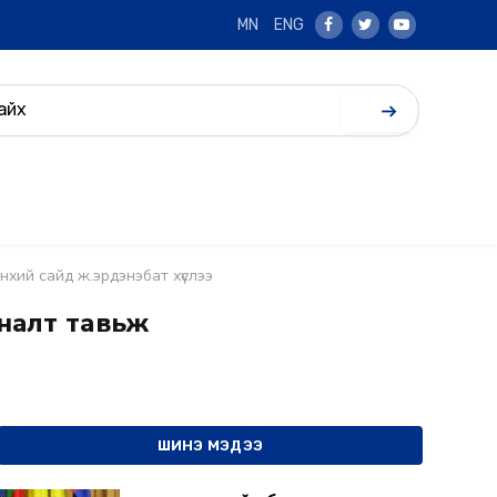
MN
ENG
Facebook
Twitter
Youtube
хий сайд ж.эрдэнэбат хүслээ
яналт тавьж
ШИНЭ МЭДЭЭ