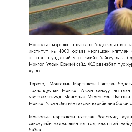
Монголын мэргэшсэн нягтлан бодогчдын инсти
институт нь 4000 орчим мэргэшсэн нягтлан 
нэгтгэсэн үндэсний мэргэжлийн байгууллага бө
Монгол Улсын Ерөнхий сайд Ж.Эрдэнэбат тус х
хүслээ.
Тэрээр, “Монголын Мэргэшсэн Нягтлан бодог
тохиолдуулан Монгол Улсын санхүү, нягтлан
мэргэжилтнүүд, Монголын Мэргэшсэн Нягтлан
Монгол Улсын Засгийн газрын нэрийн өмнөөс болон
Монголын мэргэшсэн нягтлан бодогчид, аудит
санхүүгийн мэдээллийн ил тод, нээлттэй, най
байна.