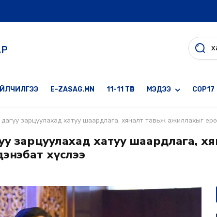
АР
ҮЙЛЧИЛГЭЭ
E-ZASAG.MN
11-11 ТӨВ
МЭДЭЭ
COP17
 дагуу зарцуулахад хатуу шаардлага, хяналт тавьж ажиллахыг ерөн
 дагуу зарцуулахад хатуу шаардлага, х
дэнэбат хүслээ