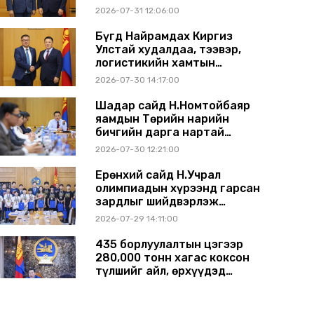
ажиллагаагаа
2026-07-31 12:06:00
өргөжүүлэхээр санал
солилцлоо
Бүгд Найрамдах Киргиз
Улстай худалдаа, тээвэр,
логистикийн хамтын
ажиллагааг өргөжүүлнэ
2026-07-30 14:17:00
Шадар сайд Н.Номтойбаяр
яамдын Төрийн нарийн
бичгийн дарга нартай
шуурхай хуралдлаа
2026-07-30 12:21:00
Ерөнхий сайд Н.Учрал
олимпиадын хүрээнд гарсан
зардлыг шийдвэрлэж
өгөхөөр болов
2026-07-29 14:11:00
435 борлуулалтын цэгээр
280,000 тонн хагас коксон
түлшийг айл, өрхүүдэд
борлуулна
2026-07-29 14:00:00