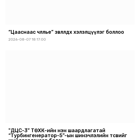
“Цааснаас чөлөөлье” зөвлөлдөх хэлэлцүүлэг боллоо
2026-08-07 18:17:00
"ДЦС-3” ТӨХК-ийн нэн шаардлагатай
“Турбингенератор-5”-ын шинэчлэлийн төсвийг