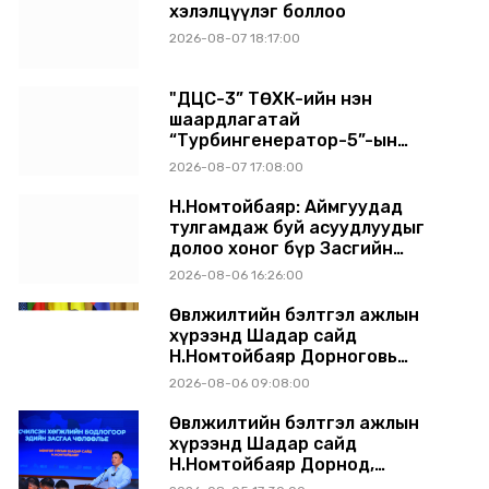
хэлэлцүүлэг боллоо
2026-08-07 18:17:00
"ДЦС-3” ТӨХК-ийн нэн
шаардлагатай
“Турбингенератор-5”-ын
шинэчлэлийн төсвийг
2026-08-07 17:08:00
шийдвэрлэхээр болов
Н.Номтойбаяр: Аймгуудад
тулгамдаж буй асуудлуудыг
долоо хоног бүр Засгийн
газрын хуралдаанд
2026-08-06 16:26:00
танилцуулж, шийдвэрлүүлнэ
Өвөлжилтийн бэлтгэл ажлын
хүрээнд Шадар сайд
Н.Номтойбаяр Дорноговь
аймагт ажиллав
2026-08-06 09:08:00
Өвөлжилтийн бэлтгэл ажлын
хүрээнд Шадар сайд
Н.Номтойбаяр Дорнод,
Сүхбаатар аймагт ажиллав