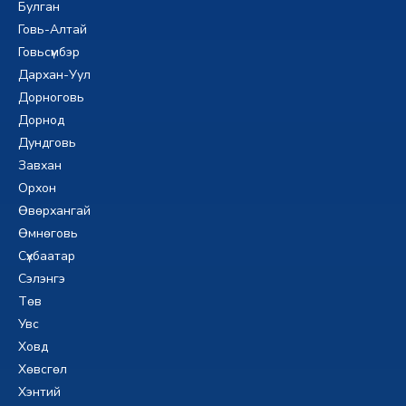
Булган
Говь-Алтай
Говьсүмбэр
Дархан-Уул
Дорноговь
Дорнод
Дундговь
Завхан
Орхон
Өвөрхангай
Өмнөговь
Сүхбаатар
Сэлэнгэ
Төв
Увс
Ховд
Хөвсгөл
Хэнтий