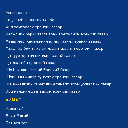
Усны газар
Үндэсний геологийн алба
Хил хамгаалах ерөнхий газар
Хөгжлийн бэрхшээлтэй хүний хөгжлийн ерөнхий газар
Хөдөлмөр, халамжийн үйлчилгээний ерөнхий газар
Хүүхэд, гэр бүлийн хөгжил, хамгааллын ерөнхий газар
Цаг уур, орчны шинжилгээний газар
Цагдаагийн ерөнхий газар
Шүүх Шинжилгээний Ерөнхий Газар
Шүүхийн шийдвэр гүйцэтгэх ерөнхий газар
Эм, эмнэлгийн хэрэгслийн хяналт, зохицуулалтын газар
Эрүүл мэндийн даатгалын ерөнхий газар
АЙМАГ
Архангай
Баян-Өлгий
Баянхонгор