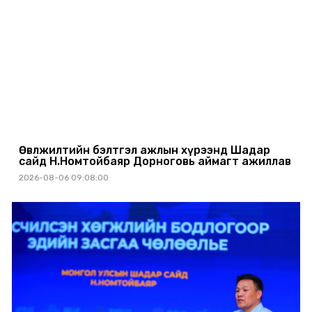
Өвөлжилтийн бэлтгэл ажлын хүрээнд Шадар
сайд Н.Номтойбаяр Дорноговь аймагт ажиллав
2026-08-06 09:08:00