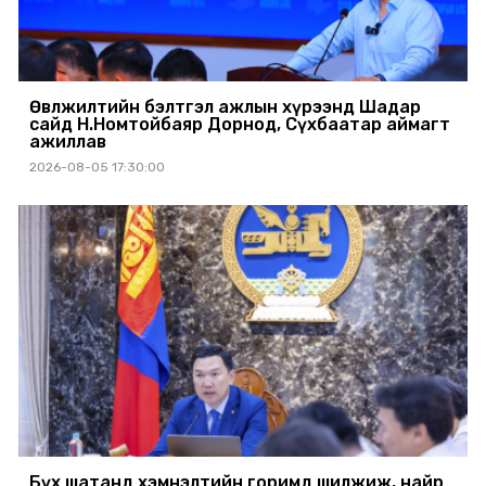
Өвөлжилтийн бэлтгэл ажлын хүрээнд Шадар
сайд Н.Номтойбаяр Дорнод, Сүхбаатар аймагт
ажиллав
2026-08-05 17:30:00
Бүх шатанд хэмнэлтийн горимд шилжиж, найр