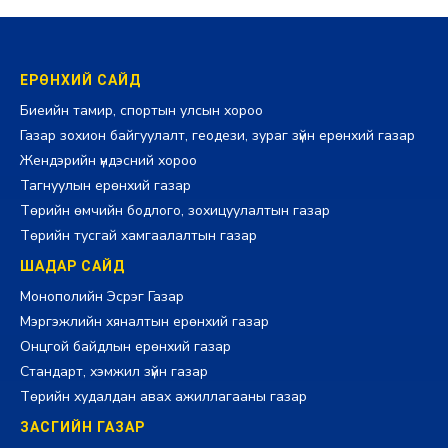
ЕРӨНХИЙ САЙД
Биеийн тамир, спортын улсын хороо
Газар зохион байгуулалт, геодези, зураг зүйн ерөнхий газар
Жендэрийн үндэсний хороо
Тагнуулын ерөнхий газар
Төрийн өмчийн бодлого, зохицуулалтын газар
Төрийн тусгай хамгаалалтын газар
ШАДАР САЙД
Монополийн Эсрэг Газар
Мэргэжлийн хяналтын ерөнхий газар
Онцгой байдлын ерөнхий газар
Стандарт, хэмжил зүйн газар
Төрийн худалдан авах ажиллагааны газар
ЗАСГИЙН ГАЗАР