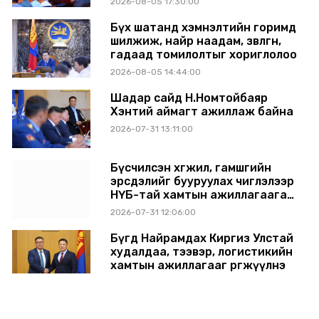
2026-08-05 17:30:00
Бүх шатанд хэмнэлтийн горимд
шилжиж, найр наадам, зөвлөгөөн,
гадаад томилолтыг хориглолоо
2026-08-05 14:44:00
Шадар сайд Н.Номтойбаяр
Хэнтий аймагт ажиллаж байна
2026-07-31 13:11:00
Бүсчилсэн хөгжил, гамшгийн
эрсдэлийг бууруулах чиглэлээр
НҮБ-тай хамтын ажиллагаагаа
өргөжүүлэхээр санал солилцлоо
2026-07-31 12:06:00
Бүгд Найрамдах Киргиз Улстай
худалдаа, тээвэр, логистикийн
хамтын ажиллагааг өргөжүүлнэ
2026-07-30 14:17:00