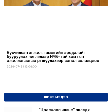
Бүсчилсэн хөгжил, гамшгийн эрсдэлийг
бууруулах чиглэлээр НҮБ-тай хамтын
ажиллагаагаа өргөжүүлэхээр санал солилцлоо
2026-07-31 12:06:00
ШИНЭ МЭДЭЭ
“Цааснаас чөлөөлье” зөвлөлдөх