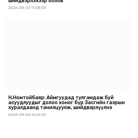
шийдвэрлэхээр болов
2026-08-07 17:08:00
Н.Номтойбаяр: Аймгуудад тулгамдаж буй
асуудлуудыг долоо хоног бүр Засгийн газрын
хуралдаанд танилцуулж, шийдвэрлүүлнэ
2026-08-06 16:26:00