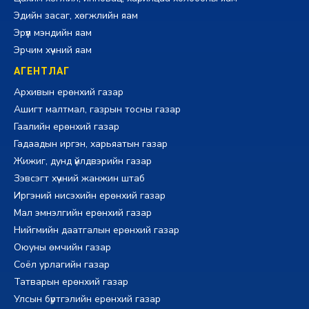
Эдийн засаг, хөгжлийн яам
Эрүүл мэндийн яам
Эрчим хүчний яам
АГЕНТЛАГ
Архивын ерөнхий газар
Ашигт малтмал, газрын тосны газар
Гаалийн ерөнхий газар
Гадаадын иргэн, харьяатын газар
Жижиг, дунд үйлдвэрийн газар
Зэвсэгт хүчний жанжин штаб
Иргэний нисэхийн ерөнхий газар
Мал эмнэлгийн ерөнхий газар
Нийгмийн даатгалын ерөнхий газар
Оюуны өмчийн газар
Соёл урлагийн газар
Татварын ерөнхий газар
Улсын бүртгэлийн ерөнхий газар