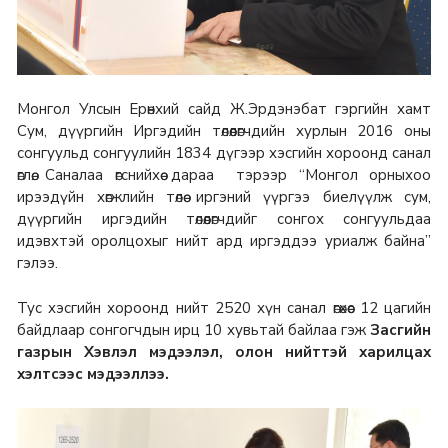
Монгол Улсын Ерөнхий сайд Ж.Эрдэнэбат гэргийн хамт
Сум, дүүргийн Иргэдийн төлөөлөгчдийн хурлын 2016 оны
сонгуульд сонгуулийн 1834 дүгээр хэсгийн хороонд санал
өглөө. Саналаа өгснийхөө дараа тэрээр “Монгол орныхоо
ирээдүйн хөгжлийн төлөө иргэний үүргээ биелүүлж сум,
дүүргийн иргэдийн төлөөлөгчдийг сонгох сонгуульдаа
идэвхтэй оролцохыг нийт ард иргэддээ уриалж байна”
гэлээ.
Тус хэсгийн хороонд нийт 2520 хүн санал өгөхөөс 12 цагийн
байдлаар сонгогчдын ирц 10 хувьтай байлаа гэж
Засгийн
газрын Хэвлэл мэдээлэл, олон нийттэй харилцах
хэлтсээс мэдээллээ.