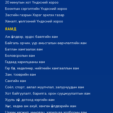
20 минутын хот Үндэсний хороо
Боомтын сэргэлтийн Үндэсний хороо
Засгийн газрын Хэрэг эрхлэх газар
Хяналт, үнэлгээний Үндэсний хороо
ЯАМД
Аж үйлдвэр, эрдэс баялгийн яам
Байгаль орчин, уур амьсгалын өөрчлөлтийн яам
Батлан хамгаалах яам
Боловсролын яам
Гадаад харилцааны яам
Гэр бүл, хөдөлмөр, нийгмийн хамгааллын яам
Зам, тээврийн яам
Сангийн яам
Соёл, спорт, аялал жуулчлал, залуучуудын яам
Хот байгуулалт, барилга, орон сууцжуулалтын яам
Хууль зүй, дотоод хэргийн яам
Хүнс, хөдөө аж ахуй, хөнгөн үйлдвэрийн яам
Цахим хөгжил, инновац, харилцаа холбооны яам