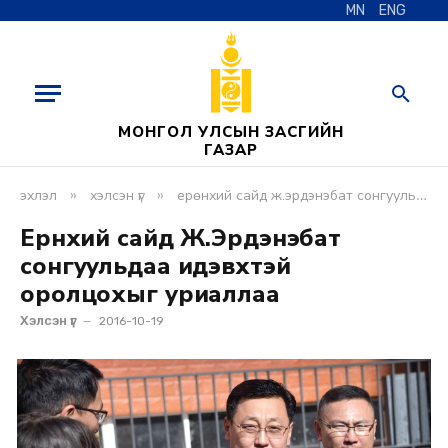
MN
ENG
МОНГОЛ УЛСЫН ЗАСГИЙН
ГАЗАР
»
»
эхлэл
хэлсэн үг
ерөнхий сайд ж.эрдэнэбат сонгуульдаа идэвхтэй оролцохыг уриаллаа
Ерөнхий сайд Ж.Эрдэнэбат
сонгуульдаа идэвхтэй
оролцохыг уриаллаа
Хэлсэн үг
2016-10-19