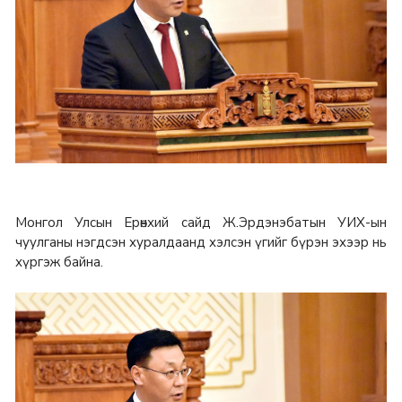
Монгол Улсын Ерөнхий сайд Ж.Эрдэнэбатын УИХ-ын
чуулганы нэгдсэн хуралдаанд хэлсэн үгийг бүрэн эхээр нь
хүргэж байна.