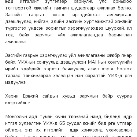
өндөр итгэлийг зүтгэлээр хариулж, улс орныхоо
тогтвортой хөгжлийн төлөө чин шударгаар ажиллах болно.
Засгийн газрын зүгээс иргэдийнхээ амьжиргааг
дээшлүүлэх, нийгэм, эдийн засгийн хүртээмжтэй хөгжлийг
түргэсгэх үндсэн зорилтыг хэрэгжүүлэхдээ шуурхай, ил
тод байх зарчмыг үйл ажиллагаандаа баримтлан
ажиллана.
Засгийн газрын хэрэгжүүлэх үйл ажиллагааны хөтөлбөр ямар
байх, УИХ-ын сонгуульд дэвшүүлсэн МАН-ын сонгуулийн
мөрийн хөтөлбөрийг хэрхэн баяжуулж, ажил хэрэг болгох
талаар танхимаараа хэлэлцэн нэн яаралтай УИХ-д өргөн
мэдүүлнэ.
Харин Ерөнхий сайдын хувьд зарчмын байр сууриа
илэрхийлье.
Монголын ард түмэн юуны төлөө манай намд, бидэнд, өндөр
итгэл хүлээлгэж УИХ-д 65 суудал өгснийг бид өргөн утгаар
ойлгож, энэ их итгэлийг өндөр хэмжээнд ухамсарлаж
байгаа. Тэдэн дундаас төр засаг тогтвортой, асуудлыг