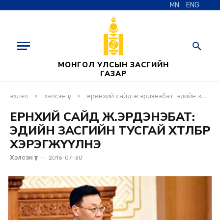
MN
ENG
МОНГОЛ УЛСЫН ЗАСГИЙН
ГАЗАР
»
»
эхлэл
хэлсэн үг
ерөнхий сайд ж.эрдэнэбат: эдийн засгийн тусгай хөтөлбөр хэрэгжүүлнэ
ЕРӨНХИЙ САЙД Ж.ЭРДЭНЭБАТ:
ЭДИЙН ЗАСГИЙН ТУСГАЙ ХӨТӨЛБӨР
ХЭРЭГЖҮҮЛНЭ
Хэлсэн үг
2016-07-30