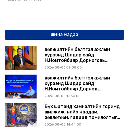
ШИНЭ МЭДЭЭ
Өвөлжилтийн бэлтгэл ажлын
хүрээнд Шадар сайд
Н.Номтойбаяр Дорноговь
аймагт ажиллав
2026-08-06 09:08:00
Өвөлжилтийн бэлтгэл ажлын
хүрээнд Шадар сайд
Н.Номтойбаяр Дорнод,
Сүхбаатар аймагт ажиллав
2026-08-05 17:30:00
Бүх шатанд хэмнэлтийн горимд
шилжиж, найр наадам,
зөвлөгөөн, гадаад томилолтыг
хориглолоо
2026-08-05 14:44:00