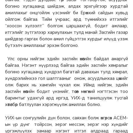
богино хугацаанд шийдэж, алдах эрхгүйгээр хурдтай
ажиллахыг онцгойлж үзсэнийг би Ерөнхий сайдын хувьд
ойлгож байгаа. Тийм учраас, ард түмнийхээ итгэлийг
“хоосон хүлээлт” болгож царцаахгүй, бодит ажлаар,
итгэлийг зүтгэлээр хариулахын тулд манай Засгийн газар
шийдвэр гаргах болон ажил гүйцэтгэх хурдыг илүүд үзэж
бүтээлч ажиллахыг эрхэм болгоно.
Улс орны нийгэм эдийн засгийн өнөөгийн байдал амаргүй
байгаа. Нэгэнт нүүрлээд байгаа эдийн засгийн хямралыг
богино хугацаанд хүндрэл багатай давахын тулд хямрал,
хүндрэлийнхээ гол шалтгааныг онож, асуудлынхаа цөмийг
олж барих нь хамгийн чухал юм. Иймд нийгэм, эдийн
засгийн өнөөгийн бодит үнэнийг, төсөв мөнгөний нэгтгэсэн тоо
баримтыг удахгүй ард иргэд, УИХ-д танилцуулж тусгай
хөтөлбөр батлуулан хэрэгжүүлж ажиллах болно.
УИХ-ын сонгуулийн дүн болон, саяхан болж өнгөрсөн АСЕМ-
ын үр дүнг тойрсон, эерэг мессэж, эерэг нэр хүндийг
үргэжлүүлэх замаар нэгэнт итгэл алдраад гараад