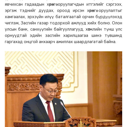
явчихсан гадаадын хөрөнгө оруулагчдын итгэлийг сэргээх,
эргэж тэднийг дуудах, ороод ирсэн хөрөнгө оруулалтыг
хамгаалах, эрхзүйн илүү баталгаатай орчин бүрдүүлэхэд
чиглэж, Засгийн газар тодорхой ажлууд хийх болно. Олон
улсын банк, санхүүгийн байгууллагууд, хөгжлийн түнш улс
орнуудтай эдийн засгийн харилцаагаа шинэ түвшинд
гаргахад онцгой анхаарч ажиллах шаардлагатай байна.