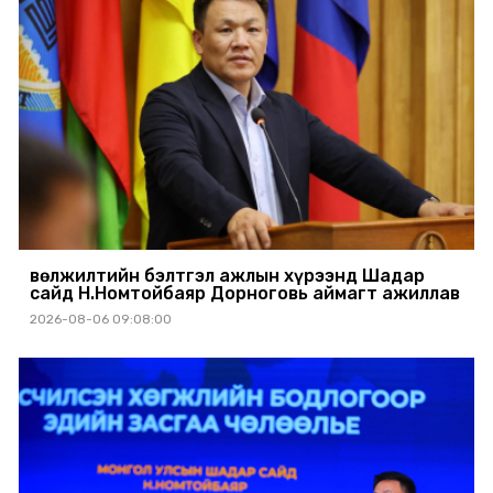
Өвөлжилтийн бэлтгэл ажлын хүрээнд Шадар
сайд Н.Номтойбаяр Дорноговь аймагт ажиллав
2026-08-06 09:08:00