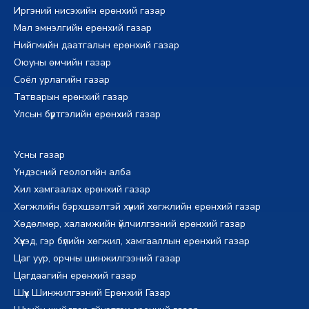
Иргэний нисэхийн ерөнхий газар
Мал эмнэлгийн ерөнхий газар
Нийгмийн даатгалын ерөнхий газар
Оюуны өмчийн газар
Соёл урлагийн газар
Татварын ерөнхий газар
Улсын бүртгэлийн ерөнхий газар
Усны газар
Үндэсний геологийн алба
Хил хамгаалах ерөнхий газар
Хөгжлийн бэрхшээлтэй хүний хөгжлийн ерөнхий газар
Хөдөлмөр, халамжийн үйлчилгээний ерөнхий газар
Хүүхэд, гэр бүлийн хөгжил, хамгааллын ерөнхий газар
Цаг уур, орчны шинжилгээний газар
Цагдаагийн ерөнхий газар
Шүүх Шинжилгээний Ерөнхий Газар