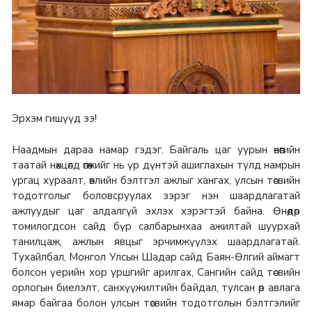
Эрхэм гишүүд ээ!
Наадмын дараа намар гэдэг. Байгаль цаг уурын өнөөгийн
таатай нөхцөлд өгөөжийг нь үр дүнтэй ашиглахын тулд намрын
ургац хураалт, өвлийн бэлтгэл ажлыг хангах, улсын төсвийн
тодотголыг боловсруулах зэрэг нэн шаардлагатай
ажлуудыг цаг алдалгүй эхлэх хэрэгтэй байна. Өнөөдөр
томилогдсон сайд бүр салбарынхаа ажилтай шуурхай
танилцаж, ажлын явцыг эрчимжүүлэх шаардлагатай.
Тухайлбал, Монгол Улсын Шадар сайд Баян-Өлгий аймагт
болсон үерийн хор уршгийг арилгах, Сангийн сайд төсвийн
орлогын биелэлт, санхүүжилтийн байдал, тулсан өр авлага
ямар байгаа болон улсын төсвийн тодотголын бэлтгэлийг