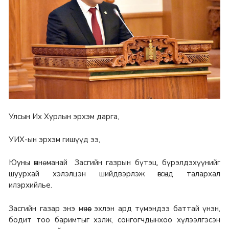
Улсын Их Хурлын эрхэм дарга,
УИХ-ын эрхэм гишүүд ээ,
Юуны өмнө манай Засгийн газрын бүтэц, бүрэлдэхүүнийг
шуурхай хэлэлцэн шийдвэрлэж өгсөнд талархал
илэрхийлье.
Засгийн газар энэ мөчөөс эхлэн ард түмэндээ баттай үнэн,
бодит тоо баримтыг хэлж, сонгогчдынхоо хүлээлгэсэн