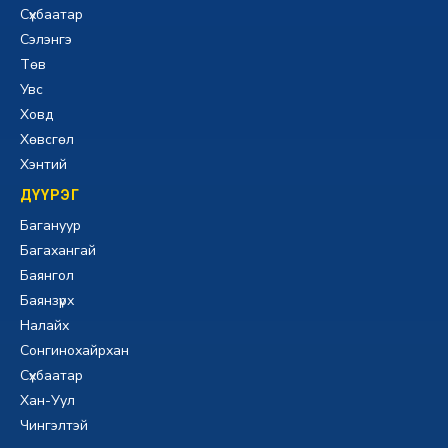
Сүхбаатар
Сэлэнгэ
Төв
Увс
Ховд
Хөвсгөл
Хэнтий
ДҮҮРЭГ
Багануур
Багахангай
Баянгол
Баянзүрх
Налайх
Сонгинохайрхан
Сүхбаатар
Хан-Уул
Чингэлтэй