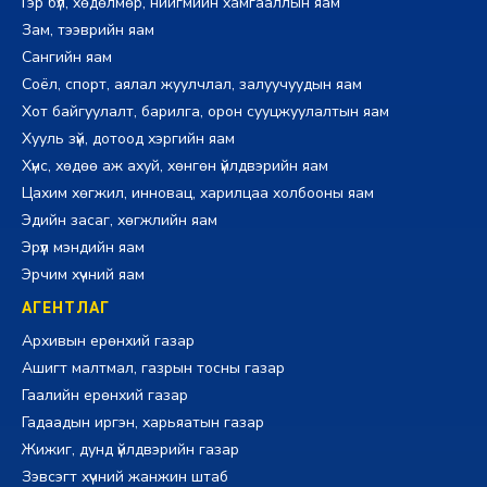
Гэр бүл, хөдөлмөр, нийгмийн хамгааллын яам
Зам, тээврийн яам
Сангийн яам
Соёл, спорт, аялал жуулчлал, залуучуудын яам
Хот байгуулалт, барилга, орон сууцжуулалтын яам
Хууль зүй, дотоод хэргийн яам
Хүнс, хөдөө аж ахуй, хөнгөн үйлдвэрийн яам
Цахим хөгжил, инновац, харилцаа холбооны яам
Эдийн засаг, хөгжлийн яам
Эрүүл мэндийн яам
Эрчим хүчний яам
АГЕНТЛАГ
Архивын ерөнхий газар
Ашигт малтмал, газрын тосны газар
Гаалийн ерөнхий газар
Гадаадын иргэн, харьяатын газар
Жижиг, дунд үйлдвэрийн газар
Зэвсэгт хүчний жанжин штаб