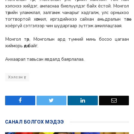
хэлснээ хийдэг, амласнаа биелүүлдэг байх ёстой. Монгол
төрийн уламжлал, залгамж чанарыг хадгалж, улс орныхоо
тогтвортой хөгжил, иргэдийнхээ сайхан амьдралын төлөө
хоёргүй сэтгэлээр чин шударгаар зүтгэж ажиллацгаая.
Монгол төр, Монголын ард түмний минь босоо цагаан
хийморь өөдөө байг.
Анхаарал тавьсан явдалд баярлалаа.
Хэлсэн үг
САНАЛ БОЛГОХ
МЭДЭЭ