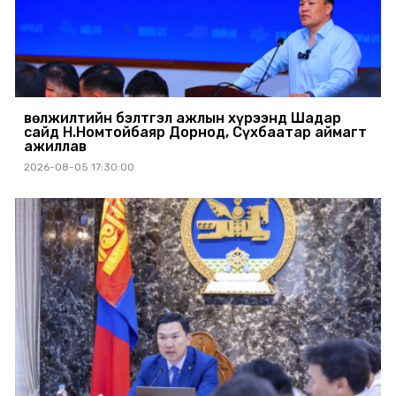
Өвөлжилтийн бэлтгэл ажлын хүрээнд Шадар
сайд Н.Номтойбаяр Дорнод, Сүхбаатар аймагт
ажиллав
2026-08-05 17:30:00