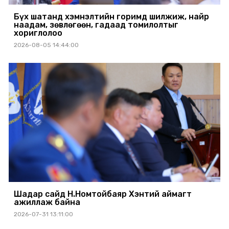
Бүх шатанд хэмнэлтийн горимд шилжиж, найр
наадам, зөвлөгөөн, гадаад томилолтыг
хориглолоо
2026-08-05 14:44:00
Шадар сайд Н.Номтойбаяр Хэнтий аймагт
ажиллаж байна
2026-07-31 13:11:00