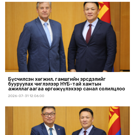
Бүсчилсэн хөгжил, гамшгийн эрсдэлийг
бууруулах чиглэлээр НҮБ-тай хамтын
ажиллагаагаа өргөжүүлэхээр санал солилцлоо
2026-07-31 12:06:00