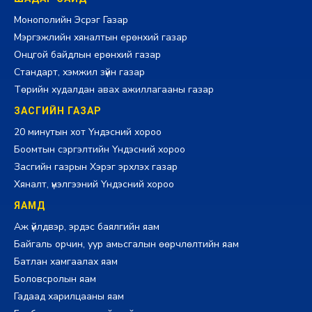
Монополийн Эсрэг Газар
Мэргэжлийн хяналтын ерөнхий газар
Онцгой байдлын ерөнхий газар
Стандарт, хэмжил зүйн газар
Төрийн худалдан авах ажиллагааны газар
ЗАСГИЙН ГАЗАР
20 минутын хот Үндэсний хороо
Боомтын сэргэлтийн Үндэсний хороо
Засгийн газрын Хэрэг эрхлэх газар
Хяналт, үнэлгээний Үндэсний хороо
ЯАМД
Аж үйлдвэр, эрдэс баялгийн яам
Байгаль орчин, уур амьсгалын өөрчлөлтийн яам
Батлан хамгаалах яам
Боловсролын яам
Гадаад харилцааны яам