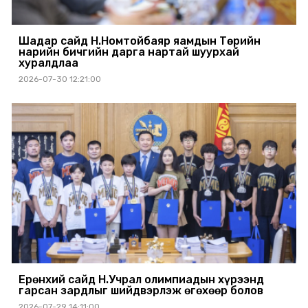
Шадар сайд Н.Номтойбаяр яамдын Төрийн
нарийн бичгийн дарга нартай шуурхай
хуралдлаа
2026-07-30 12:21:00
Ерөнхий сайд Н.Учрал олимпиадын хүрээнд
гарсан зардлыг шийдвэрлэж өгөхөөр болов
2026-07-29 14:11:00