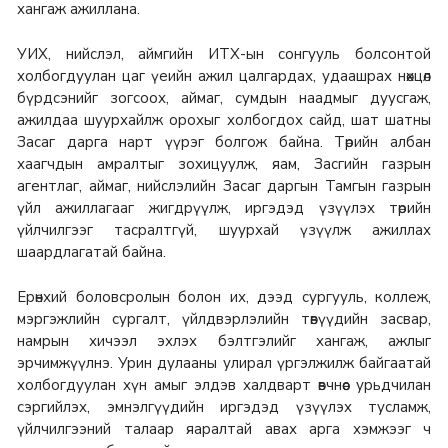
хангаж ажиллана.
УИХ, нийслэл, аймгийн ИТХ-ын сонгууль болсонтой
холбогдуулан цаг үеийн ажил цалгардах, удаашрах нөхцөл
бүрдсэнийг зогсоох, аймаг, сумдын наадмыг дуусгаж,
ажилдаа шуурхайлж орохыг холбогдох сайд, шат шатны
Засаг дарга нарт үүрэг болгож байна. Төрийн албан
хаагчдын амралтыг зохицуулж, яам, Засгийн газрын
агентлаг, аймаг, нийслэлийн Засаг даргын Тамгын газрын
үйл ажиллагааг жигдрүүлж, иргэдэд үзүүлэх төрийн
үйлчилгээг тасралтгүй, шуурхай үзүүлж ажиллах
шаардлагатай байна.
Ерөнхий боловсролын болон их, дээд сургууль, коллеж,
мэргэжлийн сургалт, үйлдвэрлэлийн төвүүдийн засвар,
намрын хичээл эхлэх бэлтгэлийг хангаж, ажлыг
эрчимжүүлнэ. Урин дулааны улирал үргэлжилж байгаатай
холбогдуулан хүн амыг элдэв халдварт өвчнөөс урьдчилан
сэргийлэх, эмнэлгүүдийн иргэдэд үзүүлэх тусламж,
үйлчилгээний талаар яаралтай авах арга хэмжээг ч