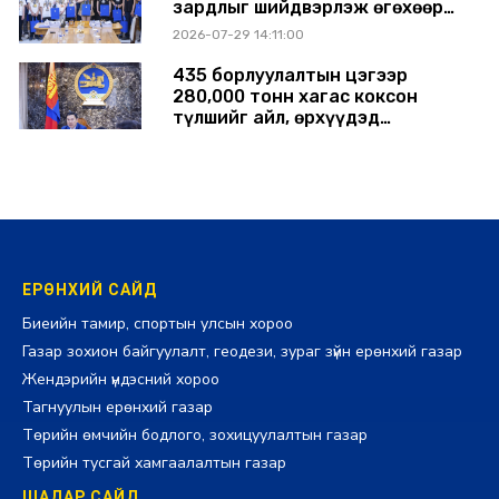
зардлыг шийдвэрлэж өгөхөөр
болов
2026-07-29 14:11:00
435 борлуулалтын цэгээр
280,000 тонн хагас коксон
түлшийг айл, өрхүүдэд
борлуулна
2026-07-29 14:00:00
ЕРӨНХИЙ САЙД
Биеийн тамир, спортын улсын хороо
Газар зохион байгуулалт, геодези, зураг зүйн ерөнхий газар
Жендэрийн үндэсний хороо
Тагнуулын ерөнхий газар
Төрийн өмчийн бодлого, зохицуулалтын газар
Төрийн тусгай хамгаалалтын газар
ШАДАР САЙД