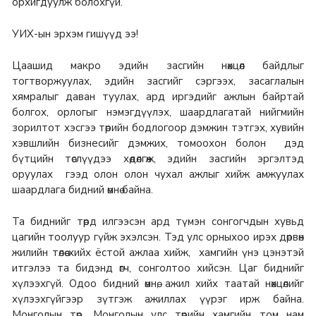
орхигдуулж болохгүй.
УИХ-ын эрхэм гишүүд ээ!
Цаашид макро эдийн засгийн нөхцөл байдлыг
тогтворжуулах, эдийн засгийг сэргээх, засаглалын
хямралыг даван туулах, ард иргэдийг ажлын байртай
болгох, орлогыг нэмэгдүүлэх, шаардлагатай нийгмийн
зорилтот хэсгээ төрийн бодлогоор дэмжин тэтгэх, хувийн
хэвшлийн бизнесийг дэмжих, томоохон болон дэд
бүтцийн төслүүдээ хөдөлгөж, эдийн засгийн эргэлтэд
оруулах гээд олон олон чухал ажлыг хийж амжуулах
шаардлага бидний өмнө байна.
Та биднийг төрд илгээсэн ард түмэн сонгогчдын хувьд
цагийн тоолуур гүйж эхэлсэн. Тэд улс орныхоо ирэх дөрвөн
жилийн төлөө хийх ёстой ажлаа хийж, хамгийн үнэ цэнэтэй
итгэлээ та бидэнд өгч, сонголтоо хийсэн. Цаг биднийг
хүлээхгүй. Одоо бидний өмнө, ажил хийх таатай нөхцөлийг
хүлээхгүйгээр зүтгэж ажиллах үүрэг ирж байна.
Монголын төр, Монголын улс төрийн хамгийн том нам