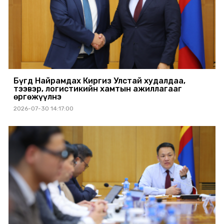
Бүгд Найрамдах Киргиз Улстай худалдаа,
тээвэр, логистикийн хамтын ажиллагааг
өргөжүүлнэ
2026-07-30 14:17:00