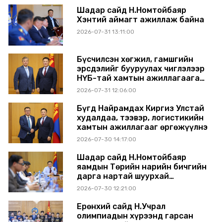
Шадар сайд Н.Номтойбаяр
Хэнтий аймагт ажиллаж байна
2026-07-31 13:11:00
Бүсчилсэн хөгжил, гамшгийн
эрсдэлийг бууруулах чиглэлээр
НҮБ-тай хамтын ажиллагаагаа
өргөжүүлэхээр санал солилцлоо
2026-07-31 12:06:00
Бүгд Найрамдах Киргиз Улстай
худалдаа, тээвэр, логистикийн
хамтын ажиллагааг өргөжүүлнэ
2026-07-30 14:17:00
Шадар сайд Н.Номтойбаяр
яамдын Төрийн нарийн бичгийн
дарга нартай шуурхай
хуралдлаа
2026-07-30 12:21:00
Ерөнхий сайд Н.Учрал
олимпиадын хүрээнд гарсан