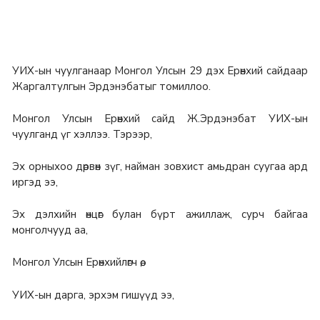
УИХ-ын чуулганаар Монгол Улсын 29 дэх Ерөнхий сайдаар
Жаргалтулгын Эрдэнэбатыг томиллоо.
Монгол Улсын Ерөнхий сайд Ж.Эрдэнэбат УИХ-ын
чуулганд үг хэллээ. Тэрээр,
Эх орныхоо дөрвөн зүг, найман зовхист амьдран суугаа ард
иргэд ээ,
Эх дэлхийн өнцөг булан бүрт ажиллаж, сурч байгаа
монголчууд аа,
Монгол Улсын Ерөнхийлөгч өө,
УИХ-ын дарга, эрхэм гишүүд ээ,