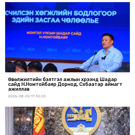
Өвөлжилтийн бэлтгэл ажлын хүрээнд Шадар
сайд Н.Номтойбаяр Дорнод, Сүхбаатар аймагт
ажиллав
2026-08-05 17:30:00