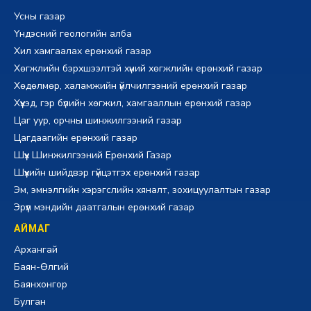
Усны газар
Үндэсний геологийн алба
Хил хамгаалах ерөнхий газар
Хөгжлийн бэрхшээлтэй хүний хөгжлийн ерөнхий газар
Хөдөлмөр, халамжийн үйлчилгээний ерөнхий газар
Хүүхэд, гэр бүлийн хөгжил, хамгааллын ерөнхий газар
Цаг уур, орчны шинжилгээний газар
Цагдаагийн ерөнхий газар
Шүүх Шинжилгээний Ерөнхий Газар
Шүүхийн шийдвэр гүйцэтгэх ерөнхий газар
Эм, эмнэлгийн хэрэгслийн хяналт, зохицуулалтын газар
Эрүүл мэндийн даатгалын ерөнхий газар
АЙМАГ
Архангай
Баян-Өлгий
Баянхонгор
Булган