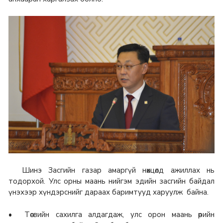
Шинэ Засгийн газар амаргүй нөхцөлд ажиллах нь
тодорхой. Улс орны маань нийгэм эдийн засгийн байдал
үнэхээр хүндэрснийг дараах баримтууд харуулж байна.
• Төсвийн сахилга алдагдаж, улс орон маань өрийн