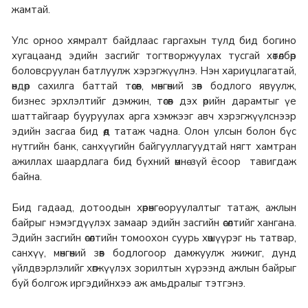
жамтай.
Улс орноо хямралт байдлаас гаргахын тулд бид богино
хугацаанд эдийн засгийг тогтворжуулах тусгай хөтөлбөр
боловсруулан батлуулж хэрэгжүүлнэ. Нэн хариуцлагатай,
өндөр сахилга баттай төсөв, мөнгөний зөв бодлого явуулж,
бизнес эрхлэлтийг дэмжин, төсөв дэх өрийн дарамтыг үе
шаттайгаар бууруулах арга хэмжээг авч хэрэгжүүлснээр
эдийн засгаа бид өөд татаж чадна. Олон улсын болон бүс
нутгийн банк, санхүүгийн байгууллагуудтай нягт хамтран
ажиллах шаардлага бид бүхний өмнө зүй ёсоор тавигдаж
байна.
Бид гадаад, дотоодын хөрөнгө оруулалтыг татаж, ажлын
байрыг нэмэгдүүлэх замаар эдийн засгийн өсөлтийг хангана.
Эдийн засгийн өсөлтийн томоохон суурь хөшүүрэг нь татвар,
санхүү, мөнгөний зөв бодлогоор дамжуулж жижиг, дунд
үйлдвэрлэлийг хөгжүүлэх зорилтын хүрээнд ажлын байрыг
буй болгож иргэдийнхээ аж амьдралыг тэтгэнэ.