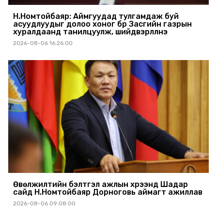
Н.Номтойбаяр: Аймгуудад тулгамдаж буй
асуудлуудыг долоо хоног бүр Засгийн газрын
хуралдаанд танилцуулж, шийдвэрлүүлнэ
2026-08-06 16:26:00
Өвөлжилтийн бэлтгэл ажлын хүрээнд Шадар
сайд Н.Номтойбаяр Дорноговь аймагт ажиллав
2026-08-06 09:08:00