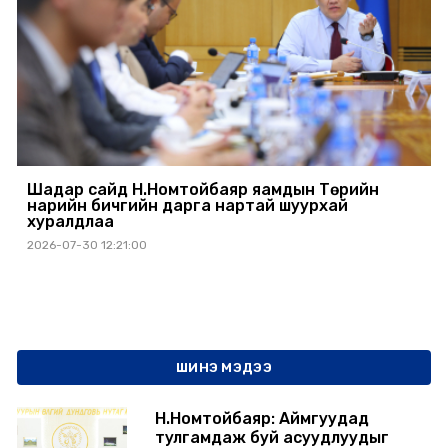
Шадар сайд Н.Номтойбаяр яамдын Төрийн
нарийн бичгийн дарга нартай шуурхай
хуралдлаа
2026-07-30 12:21:00
ШИНЭ МЭДЭЭ
Н.Номтойбаяр: Аймгуудад
тулгамдаж буй асуудлуудыг