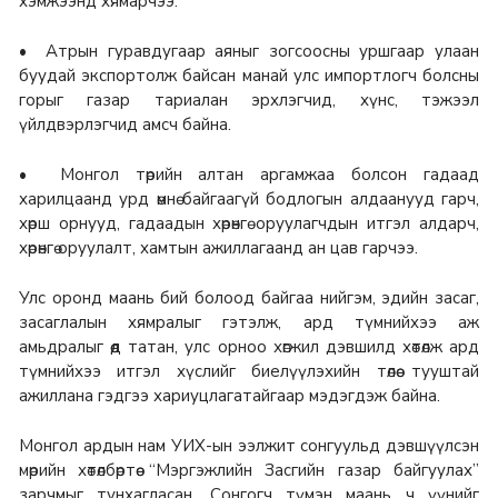
хэмжээнд хямарчээ.
• Атрын гуравдугаар аяныг зогсоосны уршгаар улаан
буудай экспортолж байсан манай улс импортлогч болсны
горыг газар тариалан эрхлэгчид, хүнс, тэжээл
үйлдвэрлэгчид амсч байна.
• Монгол төрийн алтан аргамжаа болсон гадаад
харилцаанд урд өмнө байгаагүй бодлогын алдаанууд гарч,
хөрш орнууд, гадаадын хөрөнгө оруулагчдын итгэл алдарч,
хөрөнгө оруулалт, хамтын ажиллагаанд ан цав гарчээ.
Улс оронд маань бий болоод байгаа нийгэм, эдийн засаг,
засаглалын хямралыг гэтэлж, ард түмнийхээ аж
амьдралыг өөд татан, улс орноо хөгжил дэвшилд хөтөлж ард
түмнийхээ итгэл хүслийг биелүүлэхийн төлөө тууштай
ажиллана гэдгээ хариуцлагатайгаар мэдэгдэж байна.
Монгол ардын нам УИХ-ын ээлжит сонгуульд дэвшүүлсэн
мөрийн хөтөлбөртөө “Мэргэжлийн Засгийн газар байгуулах”
зарчмыг тунхагласан. Сонгогч түмэн маань ч үүнийг