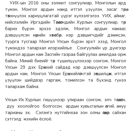
УИХ-ын 2016 оны ээлжит сонгуулиар, Монголын ард
түмэн, Монгол ардын намд итгэл үзүүлэн, засаг төрөө
төвхнүүлэх хариуцлагатай үүрэг хүлээлгэлээ. УИХ, аймаг,
нийслэлийн Иргэдийн Төлөөлөгчдийн Хурлын сонгуулиар, төр
барих бүрэн эрхээ эдэлж, Монгол ардын намаас
дэвшүүлсэн мөрийн хөтөлбөр, нэр дэвшигчдийг дэмжсэн,
туурга тусгаар Монгол Улсын бүрэн эрхт эзэд, Монгол
түмэндээ талархал илэрхийлье. Сонгуулийн үр дүнгээр
Монгол ардын нам Засгийн газраа байгуулах ажилдаа орж
байна. Миний биеийг төр түшилцүүлэхээр сонгож, Монгол
Улсын 29 дэх Ерөнхий сайдад нэр дэвшүүлсэн Монгол
ардын нам, Монгол Улсын Ерөнхийлөгчтэй зөвшилцөж, итгэл
үзүүлэн шийдвэр гаргаж, томилсон та бүхэнд гүнээ
талархаж байна.
Улсын Их Хурлын гишүүнээр улираан сонгож, элч төлөөлөгч,
дуу хоолойгоо болгосон, ардын хувьсгалын өлгий, амуу
тарианы эх, Сэлэнгэ нутгийнхаа зон олны өгөөмөр сайхан
сэтгэлд мэхийн ёслоё.