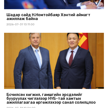
Шадар сайд Н.Номтойбаяр Хэнтий аймагт
ажиллаж байна
2026-07-31 13:11:00
Бүсчилсэн хөгжил, гамшгийн эрсдэлийг
бууруулах чиглэлээр НҮБ-тай хамтын
ажиллагаагаа өргөжүүлэхээр санал солилцлоо
2026-07-31 12:06:00