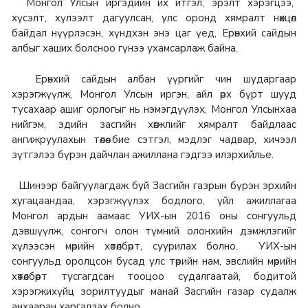
Монгол Улсын иргэдийн их итгэл, эрэлт хэрэгцээ,
хүсэлт, хүлээлт дагуулсан, улс оронд хямралт нөхцөл
байдал нүүрлэсэн, хүндхэн энэ цаг үед, Ерөнхий сайдын
албыг хаших болсноо гүнээ ухамсарлаж байна.
Ерөнхий сайдын албан үүргийг чин шударгаар
хэрэгжүүлж, Монгол Улсын иргэн, айл өрх бүрт шууд
тусахаар ашиг орлогыг нь нэмэгдүүлэх, Монгол Улсынхаа
нийгэм, эдийн засгийн хөгжлийг хямралт байдлаас
ангижруулахын төлөө бие сэтгэл, мэдлэг чадвар, хичээл
зүтгэлээ бүрэн дайчлан ажиллана гэдгээ илэрхийлье.
Шинээр байгуулагдаж буй Засгийн газрын бүрэн эрхийн
хугацаандаа, хэрэгжүүлэх бодлого, үйл ажиллагаа
Монгол ардын аамаас УИХ-ын 2016 оны сонгуульд
дэвшүүлж, сонгогч олон түмний олонхийн дэмжлэгийг
хүлээсэн мөрийн хөтөлбөрт, суурилах болно. УИХ-ын
сонгуульд оролцсон бусад улс төрийн нам, эвслийн мөрийн
хөтөлбөрт тусгагдсан тооцоо судалгаатай, бодитой
хэрэгжихүйц зорилтуудыг манай Засгийн газар судалж
анхааран харгалзах болно.