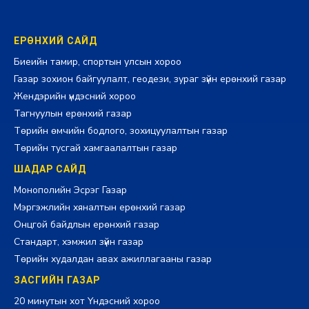
ЕРӨНХИЙ САЙД
Биеийн тамир, спортын улсын хороо
Газар зохион байгуулалт, геодези, зураг зүйн ерөнхий газар
Жендэрийн үндэсний хороо
Тагнуулын ерөнхий газар
Төрийн өмчийн бодлого, зохицуулалтын газар
Төрийн тусгай хамгаалалтын газар
ШАДАР САЙД
Монополийн Эсрэг Газар
Мэргэжлийн хяналтын ерөнхий газар
Онцгой байдлын ерөнхий газар
Стандарт, хэмжил зүйн газар
Төрийн худалдан авах ажиллагааны газар
ЗАСГИЙН ГАЗАР
20 минутын хот Үндэсний хороо