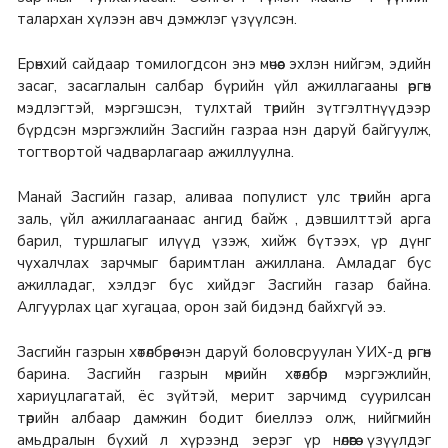
талархан хүлээн авч дэмжлэг үзүүлсэн.
Ерөнхий сайдаар томилогдсон энэ мөчөөс эхлэн нийгэм, эдийн
засаг, засаглалын салбар бүрийн үйл ажиллагааны өргөн
мэдлэгтэй, мэргэшсэн, тулхтай төрийн зүтгэлтнүүдээр
бүрдсэн мэргэжлийн Засгийн газраа нэн даруй байгуулж,
тогтвортой чадварлагаар ажиллуулна.
Манай Засгийн газар, аливаа популист улс төрийн арга
заль, үйл ажиллагаанаас ангид байж , дэвшилттэй арга
барил, туршлагыг илүүд үзэж, хийж бүтээх, үр дүнг
чухалчлах зарчмыг баримтлан ажиллана. Амладаг бус
ажилладаг, хэлдэг бус хийдэг Засгийн газар байна.
Алгуурлах цаг хугацаа, орон зай бидэнд байхгүй ээ.
Засгийн газрын хөтөлбөрөө нэн даруй боловсруулан УИХ-д өргөн
барина. Засгийн газрын мөрийн хөтөлбөр мэргэжлийн,
хариуцлагатай, ёс зүйтэй, мерит зарчимд суурилсан
төрийн албаар дамжин бодит биеллээ олж, нийгмийн
амьдралын бүхий л хүрээнд эерэг үр нөлөөгөө үзүүлдэг