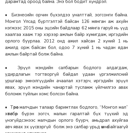
дарамтад ороод байна. Энэ бол бодит хүндрэл.
• Бизнесийн орчин бүхэлдээ уналттай, зогсонги байна.
Монгол Улсад бүртгэлтэй байсан 126 мянган аж ахуйн
нэгжээс 2015 оны эцсийн байдлаар 62 мянга гаруй нь үүд
хаалгаа хааж тэр хэрээр ажлын байр хумигдаж, иргэдийн
орлого буурлаа. 2012 онд ажил хайсан 2 хүний 1 нь
ажилд орж байсан бол, одоо 7 хүний 1 нь чадан ядан
ажлын байртай болж байна.
• Эрүүл мэндийн салбарын бодлого алдагдаж,
удирдлагын тогтворгүй байдал удаан үргэлжилсний
уршгаар эмнэлгүүдийн ачаалал хэтэрч, иргэдийн эрүүл
явах, эрүүл мэндийн чанартай тусламж үйлчилгээ авах
боломж туйлын хомс болсон байна.
• Төрөөс малчдын талаар баримтлах бодлого, “Монгол мал”
хөтөлбөр бүрэн зогсч, малын гаралтай бүх түүхий эд
үнэгүйдсэнээс малчдын орлого буурч, амьдрал ахуйгаа
авч явах эх үүсвэргүй болж энэ салбар урьд өмнө байгаагүй