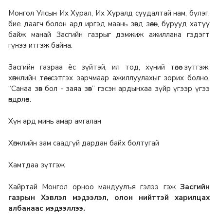
Монгол Улсын Их Хурал, Их Хуралд суудалтай нам, бүлэг,
бие даагч болон ард иргэд маань зөвд зөөлөн, бурууд хатуу
байж манай Засгийн газрыг дэмжиж ажиллана гэдэгт
гүнээ итгэж байна.
Засгийн газраа ёс зүйтэй, ил тод, хүний төлөө зүтгэж,
хөгжлийн төлөө сэтгэх зарчмаар ажиллуулахыг зорих болно.
“Санаа зөв бол - заяа зөв” гэсэн ардынхаа зүйр үгээр үгээ
өндөрлөе.
Хүн ард минь амар амгалан
Хөгжлийн зам саадгүй дардан байх болтугай
Хамтдаа зүтгэж
Хайртай Монгол орноо мандуулъя гэлээ гэж
Засгийн
газрын Хэвлэл мэдээлэл, олон нийттэй харилцах
албанаас мэдээллээ.