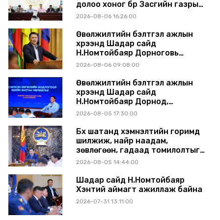
долоо хоног бүр Засгийн газрын
хуралдаанд танилцуулж,
2026-08-06 16:26:00
шийдвэрлүүлнэ
Өвөлжилтийн бэлтгэл ажлын
хүрээнд Шадар сайд
Н.Номтойбаяр Дорноговь
аймагт ажиллав
2026-08-06 09:08:00
Өвөлжилтийн бэлтгэл ажлын
хүрээнд Шадар сайд
Н.Номтойбаяр Дорнод,
Сүхбаатар аймагт ажиллав
2026-08-05 17:30:00
Бүх шатанд хэмнэлтийн горимд
шилжиж, найр наадам,
зөвлөгөөн, гадаад томилолтыг
хориглолоо
2026-08-05 14:44:00
Шадар сайд Н.Номтойбаяр
Хэнтий аймагт ажиллаж байна
2026-07-31 13:11:00