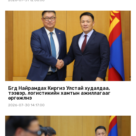
Бүгд Найрамдах Киргиз Улстай худалдаа,
тээвэр, логистикийн хамтын ажиллагааг
өргөжүүлнэ
2026-07-30 14:17:00