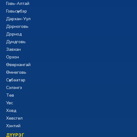
Говь-Алтай
Говьсүмбэр
Дархан-Уул
Дорноговь
Дорнод
Дундговь
Завхан
Орхон
Өвөрхангай
Өмнөговь
Сүхбаатар
Сэлэнгэ
Төв
Увс
Ховд
Хөвсгөл
Хэнтий
ДҮҮРЭГ