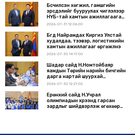
Бүсчилсэн хөгжил, гамшгийн
эрсдэлийг бууруулах чиглэлээр
НҮБ-тай хамтын ажиллагаагаа
өргөжүүлэхээр санал солилцлоо
2026-07-31 12:06:00
Бүгд Найрамдах Киргиз Улстай
худалдаа, тээвэр, логистикийн
хамтын ажиллагааг өргөжүүлнэ
2026-07-30 14:17:00
Шадар сайд Н.Номтойбаяр
яамдын Төрийн нарийн бичгийн
дарга нартай шуурхай
хуралдлаа
2026-07-30 12:21:00
Ерөнхий сайд Н.Учрал
олимпиадын хүрээнд гарсан
зардлыг шийдвэрлэж өгөхөөр
болов
2026-07-29 14:11:00