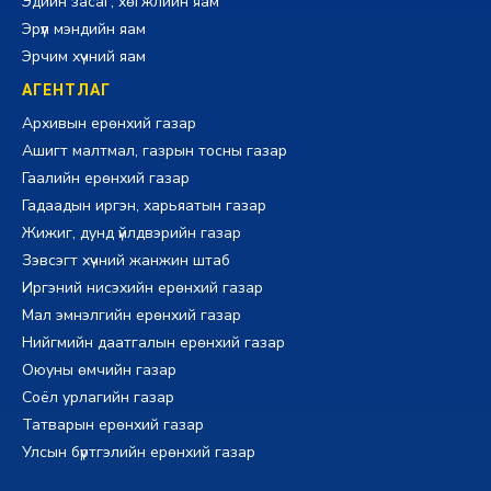
Эдийн засаг, хөгжлийн яам
Эрүүл мэндийн яам
Эрчим хүчний яам
АГЕНТЛАГ
Архивын ерөнхий газар
Ашигт малтмал, газрын тосны газар
Гаалийн ерөнхий газар
Гадаадын иргэн, харьяатын газар
Жижиг, дунд үйлдвэрийн газар
Зэвсэгт хүчний жанжин штаб
Иргэний нисэхийн ерөнхий газар
Мал эмнэлгийн ерөнхий газар
Нийгмийн даатгалын ерөнхий газар
Оюуны өмчийн газар
Соёл урлагийн газар
Татварын ерөнхий газар
Улсын бүртгэлийн ерөнхий газар