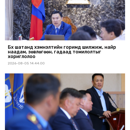
Бүх шатанд хэмнэлтийн горимд шилжиж, найр
наадам, зөвлөгөөн, гадаад томилолтыг
хориглолоо
2026-08-05 14:44:00