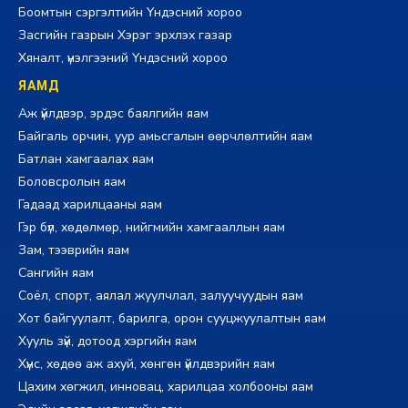
Боомтын сэргэлтийн Үндэсний хороо
Засгийн газрын Хэрэг эрхлэх газар
Хяналт, үнэлгээний Үндэсний хороо
ЯАМД
Аж үйлдвэр, эрдэс баялгийн яам
Байгаль орчин, уур амьсгалын өөрчлөлтийн яам
Батлан хамгаалах яам
Боловсролын яам
Гадаад харилцааны яам
Гэр бүл, хөдөлмөр, нийгмийн хамгааллын яам
Зам, тээврийн яам
Сангийн яам
Соёл, спорт, аялал жуулчлал, залуучуудын яам
Хот байгуулалт, барилга, орон сууцжуулалтын яам
Хууль зүй, дотоод хэргийн яам
Хүнс, хөдөө аж ахуй, хөнгөн үйлдвэрийн яам
Цахим хөгжил, инновац, харилцаа холбооны яам