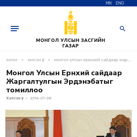
MN
ENG
МОНГОЛ УЛСЫН ЗАСГИЙН
ГАЗАР
»
»
эхлэл
хэлсэн үг
монгол улсын ерөнхий сайдаар жаргалтулгын эрдэнэбатыг томиллоо
Монгол Улсын Ерөнхий сайдаар
Жаргалтулгын Эрдэнэбатыг
томиллоо
Хэлсэн үг
2016-07-08