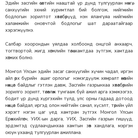
Эдийн засгийн өсөлтийн нааштай үр дүнд тулгуурлан мөнгө,
санхүүгийн эхний хуримтлал бий болгож, нийгмийн
бодлогын зорилтот хөтөлбөрүүд, нэн ялангуяа нийгмийн
халамжийн оновчтой бодлогыг шат дараатайгаар
хэрэгжүүлнэ.
Салбар хоорондын уялдаа холбоонд онцгой анхаарч,
тогтвортой, жигд хөгжлийн төлөө хамтдаа зүтгэж, хамтдаа
хөгжих болно.
Монгол Улсын эдийн засаг санхүүгийн хүчин чадал, иргэн
айл өрх бүрийн ашиг орлогыг нэмэгдүүлж хямралт өнөөгийн
нөхцөл байдлыг гэтлэн давж, Засгийн газрынхаа хөтөлбөрийн
зорилго зорилт, төлөвлөж тунгааж буй ажил арга хэмжээгээ,
бодит үр дүнд хүргэхийн тулд, улс орны гадаад дотоод
нөхцөл байдал, иргэд олон нийтийн санал, хүсэлт, төрийн үйл
хэрэгт нэгэн цаг үед хамтран зүтгэх Монгол Улсын
Ерөнхийлөгч, УИХ-ын дарга, УИХ, Засгийн газрын гишүүд,
эрдэмтэд судлаачдынхаа хамтын зөв хандлага, мэргэн
оюун ухаанд тулгуурлан ажиллана.