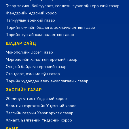
Газар зохион байгуулалт, геодези, зураг зүйн ерөнхий газар
Жендэрийн үндэсний хороо
Тагнуулын ерөнхий газар
Төрийн өмчийн бодлого, зохицуулалтын газар
Төрийн тусгай хамгаалалтын газар
ШАДАР САЙД
Монополийн Эсрэг Газар
Мэргэжлийн хяналтын ерөнхий газар
Онцгой байдлын ерөнхий газар
Стандарт, хэмжил зүйн газар
Төрийн худалдан авах ажиллагааны газар
ЗАСГИЙН ГАЗАР
20 минутын хот Үндэсний хороо
Боомтын сэргэлтийн Үндэсний хороо
Засгийн газрын Хэрэг эрхлэх газар
Хяналт, үнэлгээний Үндэсний хороо