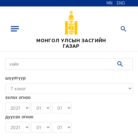
MN
ENG
МОНГОЛ УЛСЫН ЗАСГИЙН
ГАЗАР
шүүлтүүр
эхлэх огноо
дуусах огноо