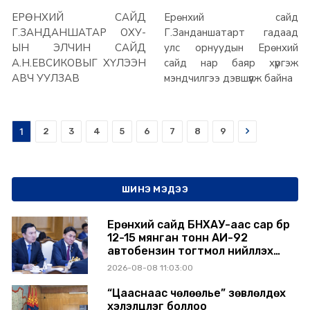
хүргэж, мэндчилгээ
ЕРӨНХИЙ САЙД
Ерөнхий сайд
дэвшүүлж байна
Г.ЗАНДАНШАТАР ОХУ-
Г.Занданшатарт гадаад
ЫН ЭЛЧИН САЙД
улс орнуудын Ерөнхий
А.Н.ЕВСИКОВЫГ ХҮЛЭЭН
сайд нар баяр хүргэж
АВЧ УУЛЗАВ
мэндчилгээ дэвшүүлж байна
Next
1
2
3
4
5
6
7
8
9
ШИНЭ МЭДЭЭ
Ерөнхий сайд БНХАУ-аас сар бүр
12-15 мянган тонн АИ-92
автобензин тогтмол нийлүүлэх
хүсэлт тавилаа
2026-08-08 11:03:00
“Цааснаас чөлөөлье” зөвлөлдөх
хэлэлцүүлэг боллоо