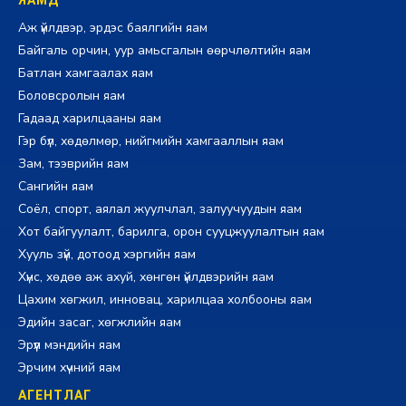
ЯАМД
Аж үйлдвэр, эрдэс баялгийн яам
Байгаль орчин, уур амьсгалын өөрчлөлтийн яам
Батлан хамгаалах яам
Боловсролын яам
Гадаад харилцааны яам
Гэр бүл, хөдөлмөр, нийгмийн хамгааллын яам
Зам, тээврийн яам
Сангийн яам
Соёл, спорт, аялал жуулчлал, залуучуудын яам
Хот байгуулалт, барилга, орон сууцжуулалтын яам
Хууль зүй, дотоод хэргийн яам
Хүнс, хөдөө аж ахуй, хөнгөн үйлдвэрийн яам
Цахим хөгжил, инновац, харилцаа холбооны яам
Эдийн засаг, хөгжлийн яам
Эрүүл мэндийн яам
Эрчим хүчний яам
АГЕНТЛАГ