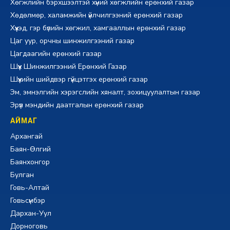
Хөгжлийн бэрхшээлтэй хүний хөгжлийн ерөнхий газар
Хөдөлмөр, халамжийн үйлчилгээний ерөнхий газар
Хүүхэд, гэр бүлийн хөгжил, хамгааллын ерөнхий газар
Цаг уур, орчны шинжилгээний газар
Цагдаагийн ерөнхий газар
Шүүх Шинжилгээний Ерөнхий Газар
Шүүхийн шийдвэр гүйцэтгэх ерөнхий газар
Эм, эмнэлгийн хэрэгслийн хяналт, зохицуулалтын газар
Эрүүл мэндийн даатгалын ерөнхий газар
АЙМАГ
Архангай
Баян-Өлгий
Баянхонгор
Булган
Говь-Алтай
Говьсүмбэр
Дархан-Уул
Дорноговь