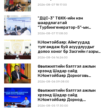
2026-08-07 18:17:00
"ДЦС-3” ТӨХК-ийн нэн
шаардлагатай
“Турбингенератор-5”-ын
шинэчлэлийн төсвийг
2026-08-07 17:08:00
шийдвэрлэхээр болов
Н.Номтойбаяр: Аймгуудад
тулгамдаж буй асуудлуудыг
долоо хоног бүр Засгийн газрын
хуралдаанд танилцуулж,
2026-08-06 16:26:00
шийдвэрлүүлнэ
Өвөлжилтийн бэлтгэл ажлын
хүрээнд Шадар сайд
Н.Номтойбаяр Дорноговь
аймагт ажиллав
2026-08-06 09:08:00
Өвөлжилтийн бэлтгэл ажлын
хүрээнд Шадар сайд
Н.Номтойбаяр Дорнод,
Сүхбаатар аймагт ажиллав
2026-08-05 17:30:00