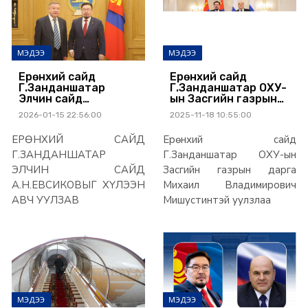
МЭДЭЭ
МЭДЭЭ
Ерөнхий сайд
Ерөнхий сайд
Г.Занданшатар
Г.Занданшатар ОХУ-
Элчин сайд
ын Засгийн газрын
А.Н.Евсиковыг хүлээн
дарга Михаил
2026-01-15 22:56:00
2025-11-18 10:55:00
авч уулзав
Владимирович
Мишустинтэй
ЕРӨНХИЙ САЙД
Ерөнхий сайд
уулзлаа
Г.ЗАНДАНШАТАР
Г.Занданшатар ОХУ-ын
ЭЛЧИН САЙД
Засгийн газрын дарга
А.Н.ЕВСИКОВЫГ ХҮЛЭЭН
Михаил Владимирович
АВЧ УУЛЗАВ
Мишустинтэй уулзлаа
МЭДЭЭ
МЭДЭЭ