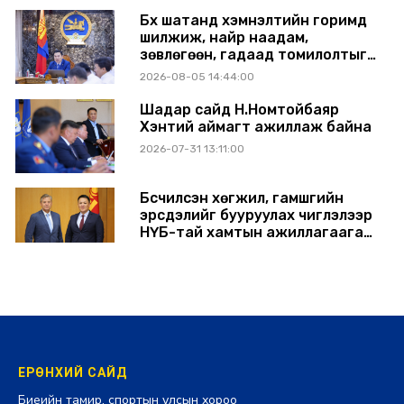
Бүх шатанд хэмнэлтийн горимд
шилжиж, найр наадам,
зөвлөгөөн, гадаад томилолтыг
хориглолоо
2026-08-05 14:44:00
Шадар сайд Н.Номтойбаяр
Хэнтий аймагт ажиллаж байна
2026-07-31 13:11:00
Бүсчилсэн хөгжил, гамшгийн
эрсдэлийг бууруулах чиглэлээр
НҮБ-тай хамтын ажиллагаагаа
өргөжүүлэхээр санал солилцлоо
2026-07-31 12:06:00
ЕРӨНХИЙ САЙД
Биеийн тамир, спортын улсын хороо