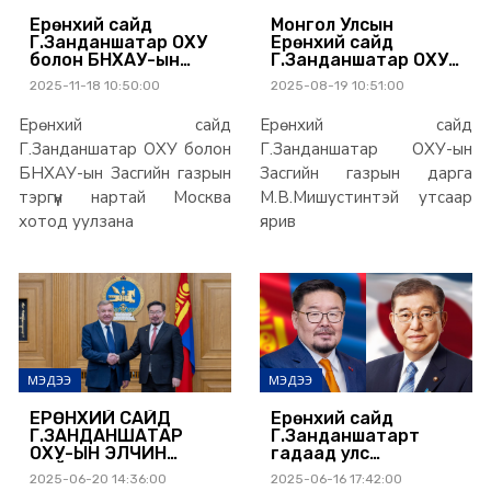
Ерөнхий сайд
Монгол Улсын
Г.Занданшатар ОХУ
Ерөнхий сайд
болон БНХАУ-ын
Г.Занданшатар ОХУ-
Засгийн газрын
ын Засгийн газрын
2025-11-18 10:50:00
2025-08-19 10:51:00
тэргүүн нартай Москва
дарга
хотод уулзана
М.В.Мишустинтэй
Ерөнхий сайд
Ерөнхий сайд
утсаар ярив
Г.Занданшатар ОХУ болон
Г.Занданшатар ОХУ-ын
БНХАУ-ын Засгийн газрын
Засгийн газрын дарга
тэргүүн нартай Москва
М.В.Мишустинтэй утсаар
хотод уулзана
ярив
МЭДЭЭ
МЭДЭЭ
ЕРӨНХИЙ САЙД
Ерөнхий сайд
Г.ЗАНДАНШАТАР
Г.Занданшатарт
ОХУ-ЫН ЭЛЧИН
гадаад улс
САЙДЫГ ХҮЛЭЭН
орнуудын Ерөнхий
2025-06-20 14:36:00
2025-06-16 17:42:00
АВЧ УУЛЗЛАА
сайд нар баяр