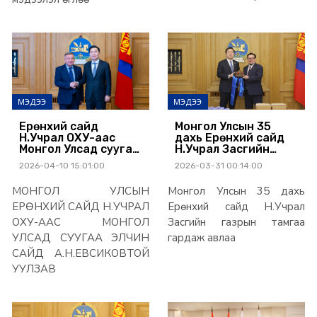
МЭДЭЭ
МЭДЭЭ
Ерөнхий сайд
Монгол Улсын 35
Н.Учрал ОХУ-аас
дахь Ерөнхий сайд
Монгол Улсад суугаа
Н.Учрал Засгийн
элчин сайд
газрын тамгаа
2026-04-10 15:01:00
2026-03-31 00:14:00
А.Н.Евсиковтой
гардаж авлаа
уулзав
МОНГОЛ УЛСЫН
Монгол Улсын 35 дахь
ЕРӨНХИЙ САЙД Н.УЧРАЛ
Ерөнхий сайд Н.Учрал
ОХУ-ААС МОНГОЛ
Засгийн газрын тамгаа
УЛСАД СУУГАА ЭЛЧИН
гардаж авлаа
САЙД А.Н.ЕВСИКОВТОЙ
УУЛЗАВ