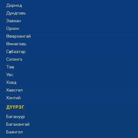
Дорнод
Дундговь
Завхан
Орхон
Өвөрхангай
Өмнөговь
Сүхбаатар
Сэлэнгэ
Төв
Увс
Ховд
Хөвсгөл
Хэнтий
ДҮҮРЭГ
Багануур
Багахангай
Баянгол