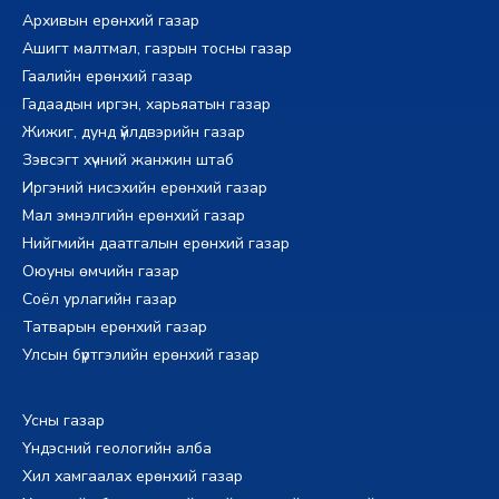
Архивын ерөнхий газар
Ашигт малтмал, газрын тосны газар
Гаалийн ерөнхий газар
Гадаадын иргэн, харьяатын газар
Жижиг, дунд үйлдвэрийн газар
Зэвсэгт хүчний жанжин штаб
Иргэний нисэхийн ерөнхий газар
Мал эмнэлгийн ерөнхий газар
Нийгмийн даатгалын ерөнхий газар
Оюуны өмчийн газар
Соёл урлагийн газар
Татварын ерөнхий газар
Улсын бүртгэлийн ерөнхий газар
Усны газар
Үндэсний геологийн алба
Хил хамгаалах ерөнхий газар