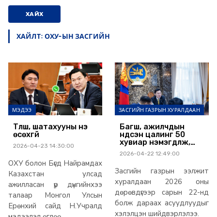
ХАЙХ
ХАЙЛТ: ОХУ-ЫН ЗАСГИЙН
МЭДЭЭ
ЗАСГИЙН ГАЗРЫН ХУРАЛДААН
Түлш, шатахууны үнэ
Багш, ажилчдын
өсөхгүй
үндсэн цалинг 50
хувиар нэмэгдүүлж,
2026-04-23 14:30:00
нэмэгдэл, нэмэгдэл
2026-04-22 12:49:00
хөлсийг үндсэн
ОХУ болон Бүгд Найрамдах
цалингаас тооцож
Засгийн газрын ээлжит
олгохоор боллоо
Казахстан улсад
хуралдаан 2026 оны
ажилласан үр дүнгийнхээ
дөрөвдүгээр сарын 22-нд
талаар Монгол Улсын
болж дараах асуудлуудыг
Ерөнхий сайд Н.Учралд
хэлэлцэн шийдвэрлэлээ.
мэдээлэл өглөө