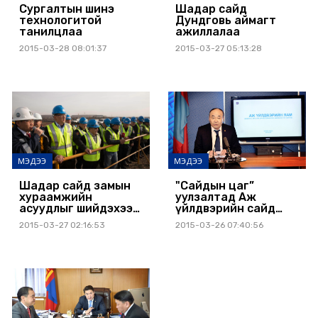
Сургалтын шинэ
Шадар сайд
технологитой
Дундговь аймагт
танилцлаа
ажиллалаа
2015-03-28 08:01:37
2015-03-27 05:13:28
МЭДЭЭ
МЭДЭЭ
Шадар сайд замын
"Сайдын цаг”
хураамжийн
уулзалтад Аж
асуудлыг шийдэхээ
үйлдвэрийн сайд
илэрхийллээ
Д.Эрдэнэбат
2015-03-27 02:16:53
2015-03-26 07:40:56
оролцлоо