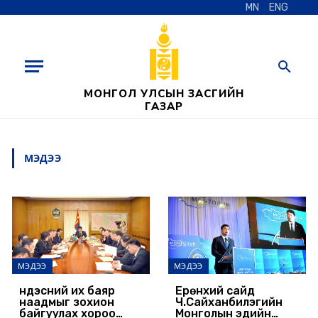
MN
ENG
МОНГОЛ УЛСЫН ЗАСГИЙН
ГАЗАР
МЭДЭЭ
МЭДЭЭ
МЭДЭЭ
Үндэсний их баяр
Ерөнхий сайд
наадмыг зохион
Ч.Сайханбилэгийн
байгуулах хороо
Монголын эдийн