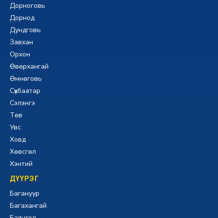
Дорноговь
Дорнод
Дундговь
Завхан
Орхон
Өвөрхангай
Өмнөговь
Сүхбаатар
Сэлэнгэ
Төв
Увс
Ховд
Хөвсгөл
Хэнтий
ДҮҮРЭГ
Багануур
Багахангай
Баянгол